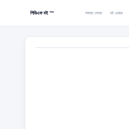
পিডিএফ বই ™
সমস্ত লেখক
বই এজেড