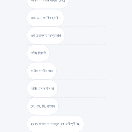
আল্লামা ইবনে কাছীর (রহ.)
এস. এম. জাকির হুসাইন
এনায়েতুল্লাহ আল্‌তামাশ
নসীম হিজাযী
সানিয়াসনাইন খান
আলী হাসান উসামা
কে. এম. জি. রহমান
হযরত মাওলানা শামসুল হক ফরিদপুরী রহ.