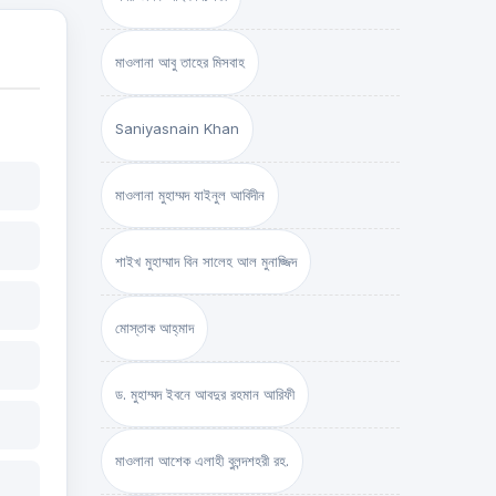
মাওলানা আবু তাহের মিসবাহ
Saniyasnain Khan
মাওলানা মুহাম্মদ যাইনুল আবিদীন
শাইখ মুহাম্মাদ বিন সালেহ আল মুনাজ্জিদ
মোস্তাক আহ্‌মাদ
ড. মুহাম্মদ ইবনে আবদুর রহমান আরিফী
মাওলানা আশেক এলাহী বুলন্দশহরী রহ.