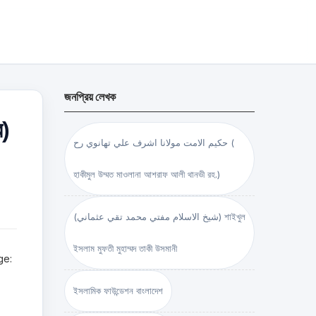
জনপ্রিয় লেখক
র)
حكيم الامت مولانا اشرف علي تهانوي رح (
হাকীমুল উম্মত মাওলানা আশরাফ আলী থানভী রহ.)
(شيخ الاسلام مفتي محمد تقي عثماني) শাইখুল
ইসলাম মুফতী মুহাম্মদ তাকী উসমানী
ge:
ইসলামিক ফাউন্ডেশন বাংলাদেশ