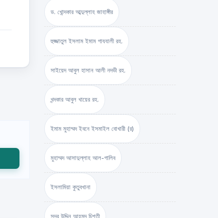
ড. খোন্দকার আব্দুল্লাহ জাহাঙ্গীর
হুজ্জাতুল ইসলাম ইমাম গাযযালী রহ.
সাইয়েদ আবুল হাসান আলী নদভী রহ.
খন্দকার আবুল খায়ের রহ.
ইমাম মুহাম্মদ ইবনে ইসমাইল বোখারী (র)
মুহাম্মদ আসাদুল্লাহ আল-গালিব
ইসলামিয়া কুতুবখানা
সদর উদ্দিন আহমদ চিশতী