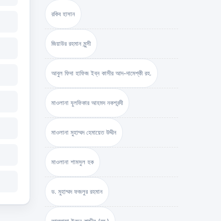
রকিব হাসান
জিয়াউর রহমান মুন্সী
আবুল ফিদা হাফিজ ইব্‌ন কাসীর আদ-দামেশ্‌কী রহ.
মাওলানা যুলফিকার আহমদ নকশবন্দী
মাওলানা মুহাম্মদ হেমায়েত উদ্দীন
মাওলানা শামসুল হক
ড. মুহাম্মদ ফজলুর রহমান