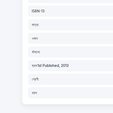
ISBN-13:
মাত্রা:
ওজন:
বাঁধানো:
ক্রম:
1st Published, 2013
শ্রেণী:
বয়স: