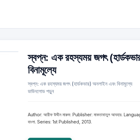
স্বপ্ন: এক রহস্যময় জগৎ (হার্ডকভা
বিনামূল্যে
স্বপ্ন: এক রহস্যময় জগৎ (হার্ডকভার) অনলাইন এবং বিনামূল্যে
ডাউনলোড পড়ুন
Author: আরীফ উদ্দীন মারুফ. Publisher: মাকতাবাতুল আযহার. Langua
বাংলা. Series: 1st Published, 2013.