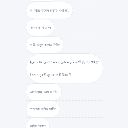
ড. আব্দুর রহমান রাফাত পাশা রহ.
মোশতাক আহমেদ
কাজী আবুল কালাম সিদ্দীক
(شيخ الاسلام مفتي محمد تقي عثماني) শাইখুল
ইসলাম মুফতী মুহাম্মদ তকী উসমানী
আবদুল্লাহ আল মাসউদ
মাওলানা তারিক জামিল
আরিফ আজাদ