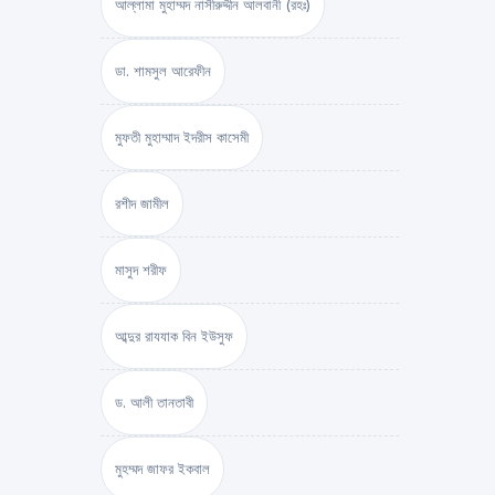
আল্লামা মুহাম্মদ নাসীরুদ্দীন আলবানী (রহঃ)
ডা. শামসুল আরেফীন
মুফতী মুহাম্মাদ ইদরীস কাসেমী
রশীদ জামীল
মাসুদ শরীফ
আব্দুর রাযযাক বিন ইউসুফ
ড. আলী তানতাবী
মুহম্মদ জাফর ইকবাল