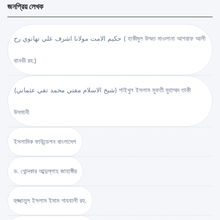
জনপ্রিয় লেখক
حكيم الامت مولانا اشرف علي تهانوي رح ( হাকীমুল উম্মত মাওলানা আশরাফ আলী
থানভী রহ.)
(شيخ الاسلام مفتي محمد تقي عثماني) শাইখুল ইসলাম মুফতী মুহাম্মদ তাকী
উসমানী
ইসলামিক ফাউন্ডেশন বাংলাদেশ
ড. খোন্দকার আব্দুল্লাহ জাহাঙ্গীর
হুজ্জাতুল ইসলাম ইমাম গাযযালী রহ.