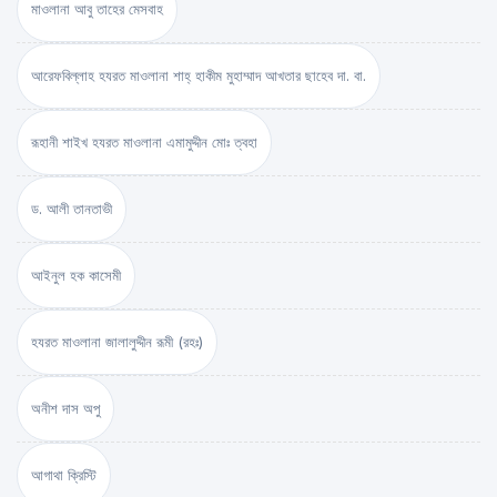
মাওলানা আবু তাহের মেসবাহ
আরেফবিল্লাহ হযরত মাওলানা শাহ্ হাকীম মুহাম্মাদ আখতার ছাহেব দা. বা.
রূহানী শাইখ হযরত মাওলানা এমামুদ্দীন মোঃ ত্বহা
ড. আলী তানতাভী
আইনুল হক কাসেমী
হযরত মাওলানা জালালুদ্দীন রূমী (রহঃ)
অনীশ দাস অপু
আগাথা ক্রিস্টি