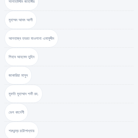
সালাহউদ্দীন জাহাঙ্গীর
মুহাম্মদ আদম আলী
আলহাজ্ব হযরত মাওলানা এমামুদ্দীন
শিহাব আহমেদ তুহিন
জাকারিয়া মাসুদ
মুফতি মুহাম্মাদ শফী রহ.
ডেল কার্নেগী
শরৎচন্দ্র চট্টোপাধ্যায়