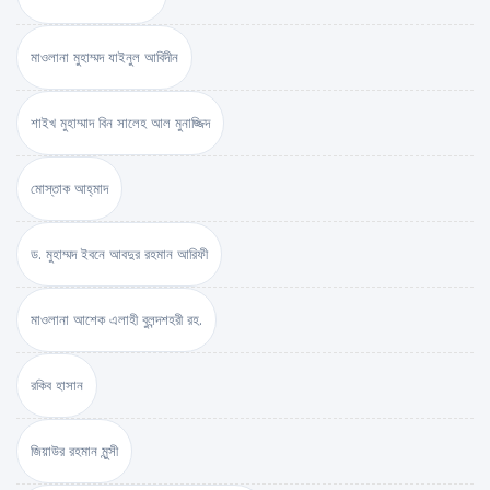
মাওলানা মুহাম্মদ যাইনুল আবিদীন
শাইখ মুহাম্মাদ বিন সালেহ আল মুনাজ্জিদ
মোস্তাক আহ্‌মাদ
ড. মুহাম্মদ ইবনে আবদুর রহমান আরিফী
মাওলানা আশেক এলাহী বুলন্দশহরী রহ.
রকিব হাসান
জিয়াউর রহমান মুন্সী