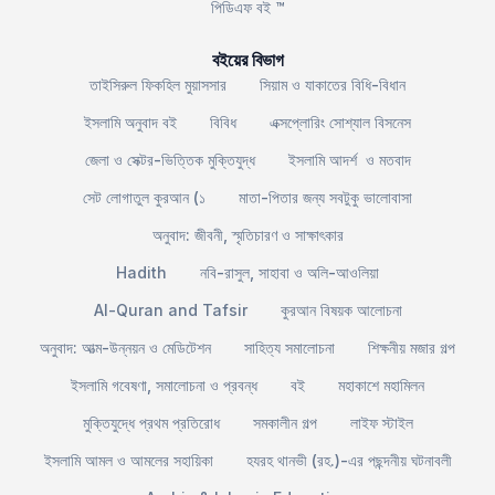
পিডিএফ বই ™
বইয়ের বিভাগ
তাইসিরুল ফিকহিল মুয়াসসার
সিয়াম ও যাকাতের বিধি-বিধান
ইসলামি অনুবাদ বই
বিবিধ
এক্সপ্লোরিং সোশ্যাল বিসনেস
জেলা ও সেক্টর-ভিত্তিক মুক্তিযুদ্ধ
ইসলামি আদর্শ ও মতবাদ
সেট লোগাতুল কুরআন (১
মাতা-পিতার জন্য সবটুকু ভালোবাসা
অনুবাদ: জীবনী, স্মৃতিচারণ ও সাক্ষাৎকার
Hadith
নবি-রাসুল, সাহাবা ও অলি-আওলিয়া
Al-Quran and Tafsir
কুরআন বিষয়ক আলোচনা
অনুবাদ: আত্ম-উন্নয়ন ও মেডিটেশন
সাহিত্য সমালোচনা
শিক্ষনীয় মজার গল্প
ইসলামি গবেষণা, সমালোচনা ও প্রবন্ধ
বই
মহাকাশে মহামিলন
মুক্তিযুদ্ধে প্রথম প্রতিরোধ
সমকালীন গল্প
লাইফ স্টাইল
ইসলামি আমল ও আমলের সহায়িকা
হযরহ থানভী (রহ.)-এর পছন্দনীয় ঘটনাবলী