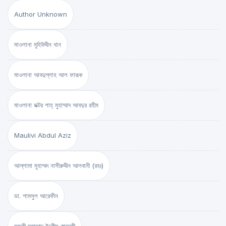
Author Unknown
মাওলানা মুহিউদ্দীন খান
মাওলানা আবদুল্লাহ আল ফারূক
মাওলানা ডক্টর শাহ্‌ মুহাম্মাদ আবদুর রহীম
Maulivi Abdul Aziz
আল্লামা মুহাম্মদ নাসীরুদ্দীন আলবানী (রহঃ)
ডা. শামসুল আরেফীন