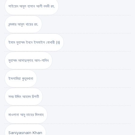
সাইয়েদ আবুল হাসান আলী নদভী রহ.
খন্দকার আবুল খায়ের রহ.
ইমাম মুহাম্মদ ইবনে ইসমাইল বোখারী (র)
মুহাম্মদ আসাদুল্লাহ আল-গালিব
ইসলামিয়া কুতুবখানা
সদর উদ্দিন আহমদ চিশতী
মাওলানা আবু তাহের মিসবাহ
Saniyasnain Khan