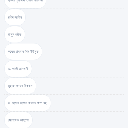
মুফতী মুহাম্মাদ ইদরীস কাসেমী
রশীদ জামীল
মাসুদ শরীফ
আব্দুর রাযযাক বিন ইউসুফ
ড. আলী তানতাবী
মুহম্মদ জাফর ইকবাল
ড. আব্দুর রহমান রাফাত পাশা রহ.
মোশতাক আহমেদ