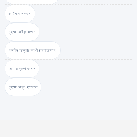
ড. ইবনে আশরাফ
মুহাম্মদ হাবীবুর রহমান
নাজনীন আক্তার হ্যাপী (আমাতুল্লাহ)
মোঃ মোস্তফা জামান
মুহাম্মদ আবুল হাসানাত