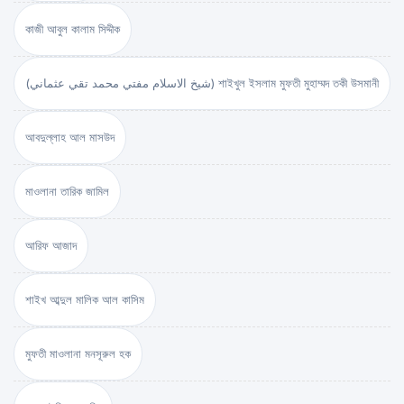
কাজী আবুল কালাম সিদ্দীক
(شيخ الاسلام مفتي محمد تقي عثماني) শাইখুল ইসলাম মুফতী মুহাম্মদ তকী উসমানী
আবদুল্লাহ আল মাসউদ
মাওলানা তারিক জামিল
আরিফ আজাদ
শাইখ আব্দুল মালিক আল কাসিম
মুফতী মাওলানা মনসূরুল হক