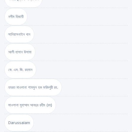
নসীম হিজাযী
সানিয়াসনাইন খান
আলী হাসান উসামা
কে. এম. জি. রহমান
হযরত মাওলানা শামসুল হক ফরিদপুরী রহ.
মাওলানা মুহাম্মাদ আবদুর রহীম (রহ)
Darussalam