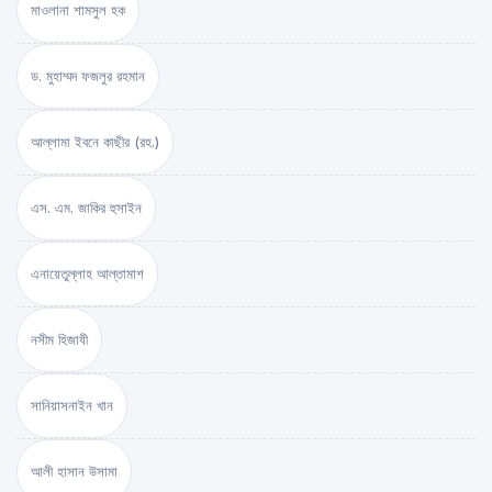
মাওলানা শামসুল হক
ড. মুহাম্মদ ফজলুর রহমান
আল্লামা ইবনে কাছীর (রহ.)
এস. এম. জাকির হুসাইন
এনায়েতুল্লাহ আল্‌তামাশ
নসীম হিজাযী
সানিয়াসনাইন খান
আলী হাসান উসামা