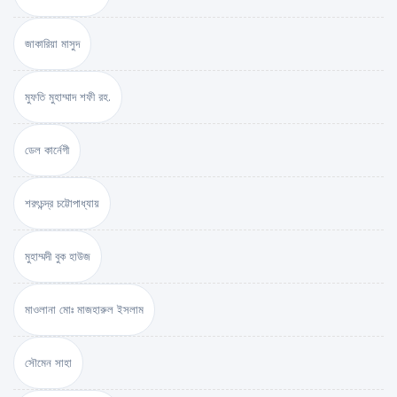
জাকারিয়া মাসুদ
মুফতি মুহাম্মাদ শফী রহ.
ডেল কার্নেগী
শরৎচন্দ্র চট্টোপাধ্যায়
মুহাম্মদী বুক হাউজ
মাওলানা মোঃ মাজহারুল ইসলাম
সৌমেন সাহা