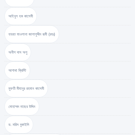
আইনুল হক কাসেমী
হযরত মাওলানা জালালুদ্দীন রূমী (রহঃ)
অনীশ দাস অপু
আগাথা ক্রিস্টি
মুফতী মীযানুর রহমান কাসেমী
মোহাম্মদ নাছের উদ্দিন
ড. মরিস বুকাইলি