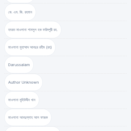
কে. এম. জি. রহমান
হযরত মাওলানা শামসুল হক ফরিদপুরী রহ.
মাওলানা মুহাম্মাদ আবদুর রহীম (রহ)
Darussalam
Author Unknown
মাওলানা মুহিউদ্দীন খান
মাওলানা আবদুল্লাহ আল ফারূক