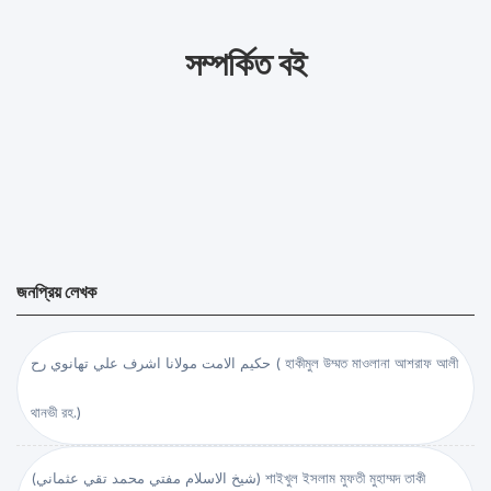
সম্পর্কিত বই
জনপ্রিয় লেখক
حكيم الامت مولانا اشرف علي تهانوي رح ( হাকীমুল উম্মত মাওলানা আশরাফ আলী
থানভী রহ.)
(شيخ الاسلام مفتي محمد تقي عثماني) শাইখুল ইসলাম মুফতী মুহাম্মদ তাকী