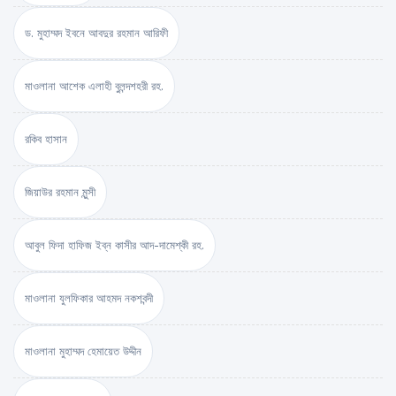
ড. মুহাম্মদ ইবনে আবদুর রহমান আরিফী
মাওলানা আশেক এলাহী বুলন্দশহরী রহ.
রকিব হাসান
জিয়াউর রহমান মুন্সী
আবুল ফিদা হাফিজ ইব্‌ন কাসীর আদ-দামেশ্‌কী রহ.
মাওলানা যুলফিকার আহমদ নকশবন্দী
মাওলানা মুহাম্মদ হেমায়েত উদ্দীন