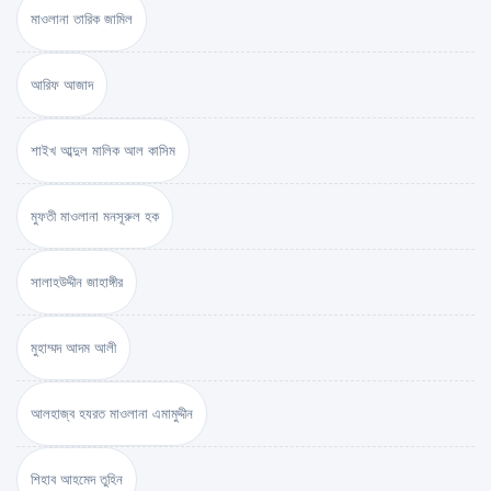
মাওলানা তারিক জামিল
আরিফ আজাদ
শাইখ আব্দুল মালিক আল কাসিম
মুফতী মাওলানা মনসূরুল হক
সালাহউদ্দীন জাহাঙ্গীর
মুহাম্মদ আদম আলী
আলহাজ্ব হযরত মাওলানা এমামুদ্দীন
শিহাব আহমেদ তুহিন