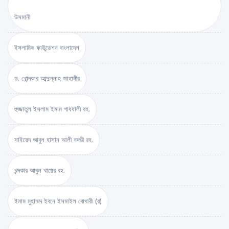
উসমানী
ইসলামিক ফাউন্ডেশন বাংলাদেশ
ড. খোন্দকার আব্দুল্লাহ জাহাঙ্গীর
হুজ্জাতুল ইসলাম ইমাম গাযযালী রহ.
সাইয়েদ আবুল হাসান আলী নদভী রহ.
খন্দকার আবুল খায়ের রহ.
ইমাম মুহাম্মদ ইবনে ইসমাইল বোখারী (র)