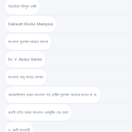
ইয়াহইয়া ইউসুফ নদভী
Dakwah Books Malaysia
মাওলানা মুহাম্মাদ আবদুল মালেক
Dr. V. Abdur Rahim
মাওলানা আবু তাহের মেসবাহ
আরেফবিল্লাহ হযরত মাওলানা শাহ্ হাকীম মুহাম্মাদ আখতার ছাহেব দা. বা.
রূহানী শাইখ হযরত মাওলানা এমামুদ্দীন মোঃ ত্বহা
ড. আলী তানতাভী