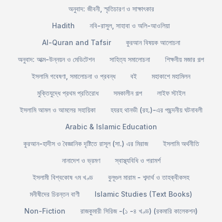
অনুবাদ: জীবনী, স্মৃতিচারণ ও সাক্ষাৎকার
Hadith
নবি-রাসুল, সাহাবা ও অলি-আওলিয়া
Al-Quran and Tafsir
কুরআন বিষয়ক আলোচনা
অনুবাদ: আত্ম-উন্নয়ন ও মেডিটেশন
সাহিত্য সমালোচনা
শিক্ষনীয় মজার গল্প
ইসলামি গবেষণা, সমালোচনা ও প্রবন্ধ
বই
মহাকাশে মহামিলন
মুক্তিযুদ্ধে প্রথম প্রতিরোধ
সমকালীন গল্প
লাইফ স্টাইল
ইসলামি আমল ও আমলের সহায়িকা
হযরহ থানভী (রহ.)-এর পছন্দনীয় ঘটনাবলী
Arabic & Islamic Education
কুরআন-হাদীস ও বৈজ্ঞানিক দৃষ্টিতে রাসূল (সা.) এর মিরাজ
ইসলামি অর্থনীতি
নানাদেশ ও ভ্রমণ
স্বাস্থ্যবিধি ও পরামর্শ
ইসলামী বিশ্বকোষ ৭ম খণ্ড
বুলূগুল মারাম - শব্দার্থ ও তাহক্বীকসহ
মনীষীদের চিরন্তন বাণী
Islamic Studies (Text Books)
Non-Fiction
রাজকুমারী সিরিজ -(১ -৪ খণ্ড) (রকমারি কালেকশন)