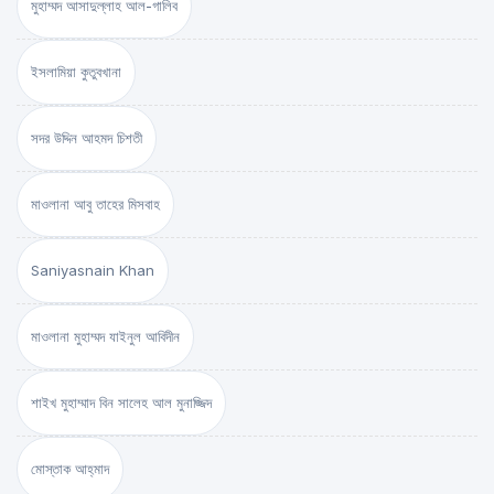
মুহাম্মদ আসাদুল্লাহ আল-গালিব
ইসলামিয়া কুতুবখানা
সদর উদ্দিন আহমদ চিশতী
মাওলানা আবু তাহের মিসবাহ
Saniyasnain Khan
মাওলানা মুহাম্মদ যাইনুল আবিদীন
শাইখ মুহাম্মাদ বিন সালেহ আল মুনাজ্জিদ
মোস্তাক আহ্‌মাদ