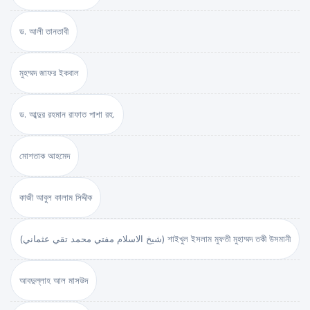
ড. আলী তানতাবী
মুহম্মদ জাফর ইকবাল
ড. আব্দুর রহমান রাফাত পাশা রহ.
মোশতাক আহমেদ
কাজী আবুল কালাম সিদ্দীক
(شيخ الاسلام مفتي محمد تقي عثماني) শাইখুল ইসলাম মুফতী মুহাম্মদ তকী উসমানী
আবদুল্লাহ আল মাসউদ