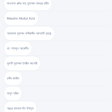
মাওলানা ডক্টর শাহ্‌ মুহাম্মাদ আবদুর রহীম
Maulivi Abdul Aziz
আল্লামা মুহাম্মদ নাসীরুদ্দীন আলবানী (রহঃ)
ডা. শামসুল আরেফীন
মুফতী মুহাম্মাদ ইদরীস কাসেমী
রশীদ জামীল
মাসুদ শরীফ
আব্দুর রাযযাক বিন ইউসুফ