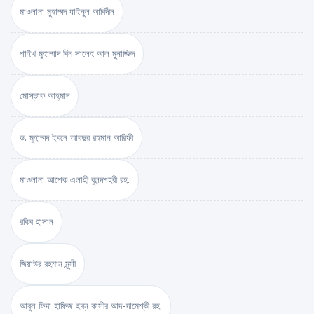
মাওলানা মুহাম্মদ যাইনুল আবিদীন
শাইখ মুহাম্মাদ বিন সালেহ আল মুনাজ্জিদ
মোস্তাক আহ্‌মাদ
ড. মুহাম্মদ ইবনে আবদুর রহমান আরিফী
মাওলানা আশেক এলাহী বুলন্দশহরী রহ.
রকিব হাসান
জিয়াউর রহমান মুন্সী
আবুল ফিদা হাফিজ ইব্‌ন কাসীর আদ-দামেশ্‌কী রহ.