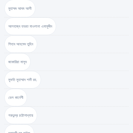
মুহাম্মদ আদম আলী
আলহাজ্ব হযরত মাওলানা এমামুদ্দীন
শিহাব আহমেদ তুহিন
জাকারিয়া মাসুদ
মুফতি মুহাম্মাদ শফী রহ.
ডেল কার্নেগী
শরৎচন্দ্র চট্টোপাধ্যায়