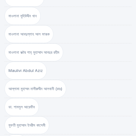
মাওলানা মুহিউদ্দীন খান
মাওলানা আবদুল্লাহ আল ফারূক
মাওলানা ডক্টর শাহ্‌ মুহাম্মাদ আবদুর রহীম
Maulivi Abdul Aziz
আল্লামা মুহাম্মদ নাসীরুদ্দীন আলবানী (রহঃ)
ডা. শামসুল আরেফীন
মুফতী মুহাম্মাদ ইদরীস কাসেমী