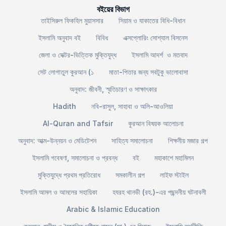
বইয়ের বিভাগ
তাইসিরুল ফিকহিল মুয়াসসার
সিয়াম ও যাকাতের বিধি-বিধান
ইসলামি অনুবাদ বই
বিবিধ
এক্সপ্লোরিং সোশ্যাল বিসনেস
জেলা ও সেক্টর-ভিত্তিক মুক্তিযুদ্ধ
ইসলামি আদর্শ ও মতবাদ
সেট লোগাতুল কুরআন (১
মাতা-পিতার জন্য সবটুকু ভালোবাসা
অনুবাদ: জীবনী, স্মৃতিচারণ ও সাক্ষাৎকার
Hadith
নবি-রাসুল, সাহাবা ও অলি-আওলিয়া
Al-Quran and Tafsir
কুরআন বিষয়ক আলোচনা
অনুবাদ: আত্ম-উন্নয়ন ও মেডিটেশন
সাহিত্য সমালোচনা
শিক্ষনীয় মজার গল্প
ইসলামি গবেষণা, সমালোচনা ও প্রবন্ধ
বই
মহাকাশে মহামিলন
মুক্তিযুদ্ধে প্রথম প্রতিরোধ
সমকালীন গল্প
লাইফ স্টাইল
ইসলামি আমল ও আমলের সহায়িকা
হযরহ থানভী (রহ.)-এর পছন্দনীয় ঘটনাবলী
Arabic & Islamic Education