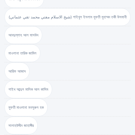
(شيخ الاسلام مفتي محمد تقي عثماني) শাইখুল ইসলাম মুফতী মুহাম্মদ তকী উসমানী
আবদুল্লাহ আল মাসউদ
মাওলানা তারিক জামিল
আরিফ আজাদ
শাইখ আব্দুল মালিক আল কাসিম
মুফতী মাওলানা মনসূরুল হক
সালাহউদ্দীন জাহাঙ্গীর