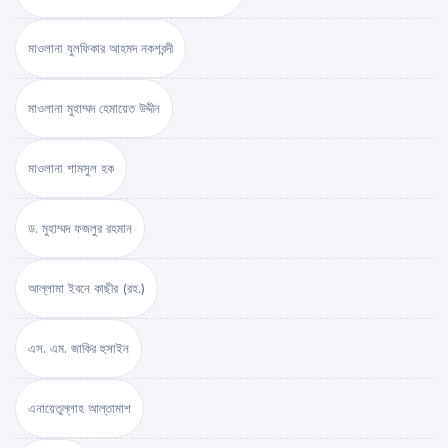
মাওলানা যুলফিকার আহমদ নকশবন্দী
মাওলানা মুহাম্মদ হেমায়েত উদ্দীন
মাওলানা শামসুল হক
ড. মুহাম্মদ ফজলুর রহমান
আল্লামা ইবনে কাছীর (রহ.)
এস. এম. জাকির হুসাইন
এনায়েতুল্লাহ আল্‌তামাশ