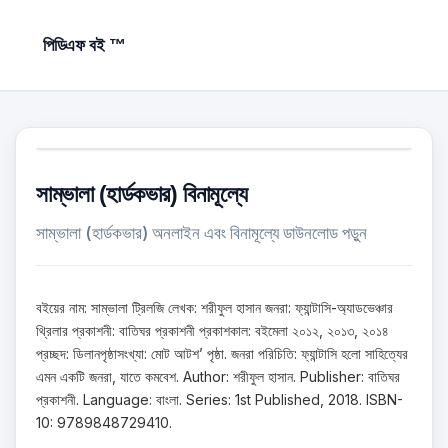
পিডিএফ বই ™
সাম্ভালা (হার্ডকভার) বিনামূল্যে
সাম্ভালা (হার্ডকভার) অনলাইন এবং বিনামূল্যে ডাউনলোড পড়ুন
বইয়ের নাম: সাম্ভালা ট্রিলজি লেখক: শরীফুল হাসান জনরা: ফ্যান্টাসি-অ্যাডভেঞ্চার
থ্রিলার প্রকাশনী: বাতিঘর প্রকাশনী প্রকাশকাল: বইমেলা ২০১২, ২০১৩, ২০১৪
প্রচ্ছদ: ডিলানপৃষ্ঠাসংখ্যা: মোট আটশ’ পৃষ্ঠা. জনরা পরিচিতি: ফ্যান্টাসি হলো সাহিত্যের
এমন একটি জনরা, যাতে কমবেশ. Author: শরীফুল হাসান. Publisher: বাতিঘর
প্রকাশনী. Language: বাংলা. Series: 1st Published, 2018. ISBN-
10: 9789848729410.