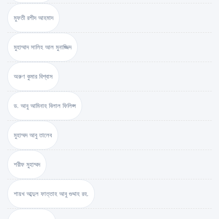
মুফতী রশীদ আহমাদ
মুহাম্মাদ সালিহ আল মুনাজ্জিদ
অরুণ কুমার বিশ্বাস
ড. আবু আমিনাহ বিলাল ফিলিপ্স
মুহাম্মদ আবু তালেব
শরীফ মুহাম্মদ
শায়খ আব্দুল ফাত্তাহ আবু গুদ্দাহ রহ.