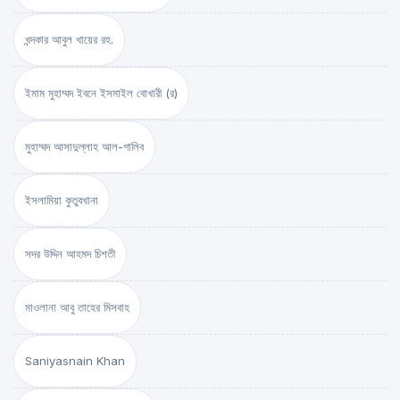
খন্দকার আবুল খায়ের রহ.
ইমাম মুহাম্মদ ইবনে ইসমাইল বোখারী (র)
মুহাম্মদ আসাদুল্লাহ আল-গালিব
ইসলামিয়া কুতুবখানা
সদর উদ্দিন আহমদ চিশতী
মাওলানা আবু তাহের মিসবাহ
Saniyasnain Khan