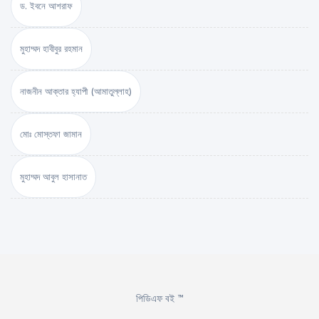
ড. ইবনে আশরাফ
মুহাম্মদ হাবীবুর রহমান
নাজনীন আক্তার হ্যাপী (আমাতুল্লাহ)
মোঃ মোস্তফা জামান
মুহাম্মদ আবুল হাসানাত
পিডিএফ বই ™