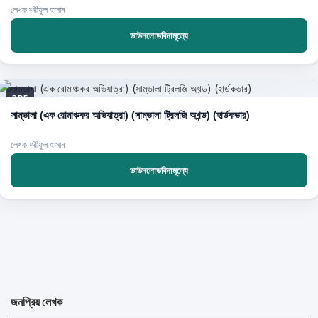
লেখক:শরীফুল হাসান
ডাউনলোডবিনামূল্যে
PDF
সাম্ভালা (এক রোমাঞ্চকর অভিযাত্রা) (সাম্ভালা ট্রিলজি অখন্ড) (হার্ডকভার)
লেখক:শরীফুল হাসান
ডাউনলোডবিনামূল্যে
জনপ্রিয় লেখক