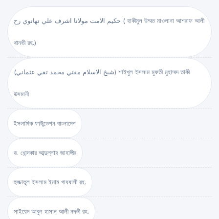
حكيم الامت مولانا اشرف علي تهانوي رح ( হাকীমুল উম্মত মাওলানা আশরাফ আলী
থানভী রহ.)
(شيخ الاسلام مفتي محمد تقي عثماني) শাইখুল ইসলাম মুফতী মুহাম্মদ তাকী
উসমানী
ইসলামিক ফাউন্ডেশন বাংলাদেশ
ড. খোন্দকার আব্দুল্লাহ জাহাঙ্গীর
হুজ্জাতুল ইসলাম ইমাম গাযযালী রহ.
সাইয়েদ আবুল হাসান আলী নদভী রহ.