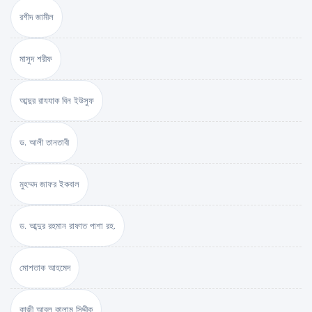
রশীদ জামীল
মাসুদ শরীফ
আব্দুর রাযযাক বিন ইউসুফ
ড. আলী তানতাবী
মুহম্মদ জাফর ইকবাল
ড. আব্দুর রহমান রাফাত পাশা রহ.
মোশতাক আহমেদ
কাজী আবুল কালাম সিদ্দীক