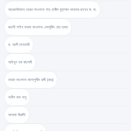
আরেফবিল্লাহ হযরত মাওলানা শাহ্ হাকীম মুহাম্মাদ আখতার ছাহেব দা. বা.
রূহানী শাইখ হযরত মাওলানা এমামুদ্দীন মোঃ ত্বহা
ড. আলী তানতাভী
আইনুল হক কাসেমী
হযরত মাওলানা জালালুদ্দীন রূমী (রহঃ)
অনীশ দাস অপু
আগাথা ক্রিস্টি