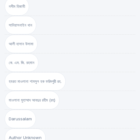
নসীম হিজাযী
সানিয়াসনাইন খান
আলী হাসান উসামা
কে. এম. জি. রহমান
হযরত মাওলানা শামসুল হক ফরিদপুরী রহ.
মাওলানা মুহাম্মাদ আবদুর রহীম (রহ)
Darussalam
Author Unknown