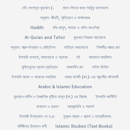
সেট লোগাতুল কুরআন (১
মাতা-পিতার জন্য সবটুকু ভালোবাসা
অনুবাদ: জীবনী, স্মৃতিচারণ ও সাক্ষাৎকার
Hadith
নবি-রাসুল, সাহাবা ও অলি-আওলিয়া
Al-Quran and Tafsir
কুরআন বিষয়ক আলোচনা
অনুবাদ: আত্ম-উন্নয়ন ও মেডিটেশন
সাহিত্য সমালোচনা
শিক্ষনীয় মজার গল্প
ইসলামি গবেষণা, সমালোচনা ও প্রবন্ধ
বই
মহাকাশে মহামিলন
মুক্তিযুদ্ধে প্রথম প্রতিরোধ
সমকালীন গল্প
লাইফ স্টাইল
ইসলামি আমল ও আমলের সহায়িকা
হযরহ থানভী (রহ.)-এর পছন্দনীয় ঘটনাবলী
Arabic & Islamic Education
কুরআন-হাদীস ও বৈজ্ঞানিক দৃষ্টিতে রাসূল (সা.) এর মিরাজ
ইসলামি অর্থনীতি
নানাদেশ ও ভ্রমণ
স্বাস্থ্যবিধি ও পরামর্শ
ইসলামী বিশ্বকোষ ৭ম খণ্ড
বুলূগুল মারাম - শব্দার্থ ও তাহক্বীকসহ
মনীষীদের চিরন্তন বাণী
Islamic Studies (Text Books)