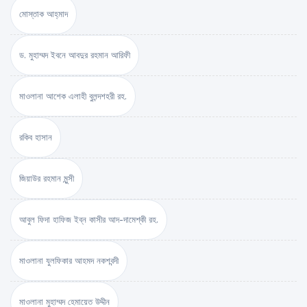
মোস্তাক আহ্‌মাদ
ড. মুহাম্মদ ইবনে আবদুর রহমান আরিফী
মাওলানা আশেক এলাহী বুলন্দশহরী রহ.
রকিব হাসান
জিয়াউর রহমান মুন্সী
আবুল ফিদা হাফিজ ইব্‌ন কাসীর আদ-দামেশ্‌কী রহ.
মাওলানা যুলফিকার আহমদ নকশবন্দী
মাওলানা মুহাম্মদ হেমায়েত উদ্দীন