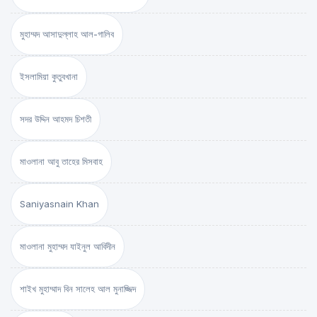
মুহাম্মদ আসাদুল্লাহ আল-গালিব
ইসলামিয়া কুতুবখানা
সদর উদ্দিন আহমদ চিশতী
মাওলানা আবু তাহের মিসবাহ
Saniyasnain Khan
মাওলানা মুহাম্মদ যাইনুল আবিদীন
শাইখ মুহাম্মাদ বিন সালেহ আল মুনাজ্জিদ