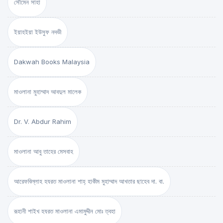
সৌমেন সাহা
ইয়াহইয়া ইউসুফ নদভী
Dakwah Books Malaysia
মাওলানা মুহাম্মাদ আবদুল মালেক
Dr. V. Abdur Rahim
মাওলানা আবু তাহের মেসবাহ
আরেফবিল্লাহ হযরত মাওলানা শাহ্ হাকীম মুহাম্মাদ আখতার ছাহেব দা. বা.
রূহানী শাইখ হযরত মাওলানা এমামুদ্দীন মোঃ ত্বহা