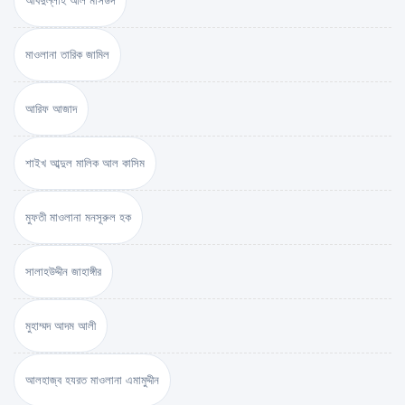
আবদুল্লাহ আল মাসউদ
মাওলানা তারিক জামিল
আরিফ আজাদ
শাইখ আব্দুল মালিক আল কাসিম
মুফতী মাওলানা মনসূরুল হক
সালাহউদ্দীন জাহাঙ্গীর
মুহাম্মদ আদম আলী
আলহাজ্ব হযরত মাওলানা এমামুদ্দীন