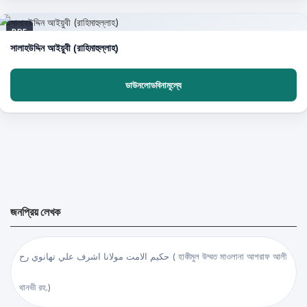
PDF
সালাহউদ্দিন আইয়ুবী (রাহিমাহুল্লাহ)
ডাউনলোডবিনামূল্যে
জনপ্রিয় লেখক
حكيم الامت مولانا اشرف علي تهانوي رح ( হাকীমুল উম্মত মাওলানা আশরাফ আলী
থানভী রহ.)