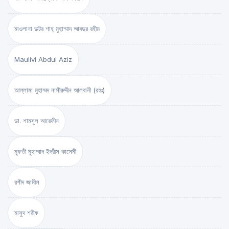
মাওলানা ডক্টর শাহ্‌ মুহাম্মাদ আবদুর রহীম
Maulivi Abdul Aziz
আল্লামা মুহাম্মদ নাসীরুদ্দীন আলবানী (রহঃ)
ডা. শামসুল আরেফীন
মুফতী মুহাম্মাদ ইদরীস কাসেমী
রশীদ জামীল
মাসুদ শরীফ