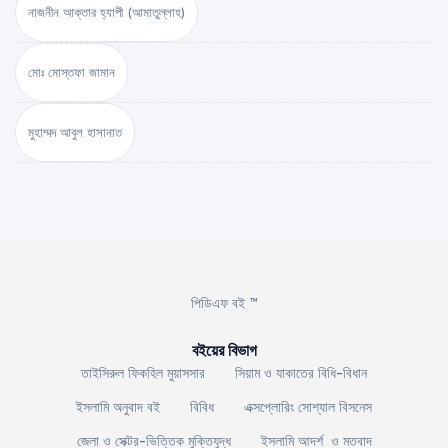
নাজনীন আক্তার হ্যাপী (আমাতুল্লাহ)
মোঃ মোস্তফা জামান
মুহাম্মদ আবুল হাসানাত
পিডিএফ বই ™
বইয়ের বিভাগ
তাইসিরুল ফিকহিল মুয়াসসার
সিয়াম ও যাকাতের বিধি-বিধান
ইসলামি অনুবাদ বই
বিবিধ
এক্সপ্লোরিং সোশ্যাল বিসনেস
জেলা ও সেক্টর-ভিত্তিক মুক্তিযুদ্ধ
ইসলামি আদর্শ ও মতবাদ