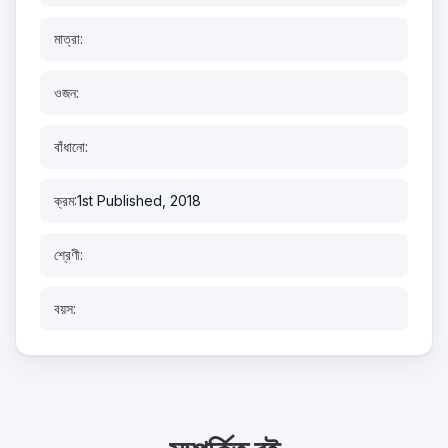
মাত্রা:
ওজন:
বাঁধানো:
ক্রম:
1st Published, 2018
শ্রেণী:
বয়স: