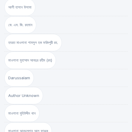
আলী হাসান উসামা
কে. এম. জি. রহমান
হযরত মাওলানা শামসুল হক ফরিদপুরী রহ.
মাওলানা মুহাম্মাদ আবদুর রহীম (রহ)
Darussalam
Author Unknown
মাওলানা মুহিউদ্দীন খান
মাওলানা আবদুল্লাহ আল ফারূক