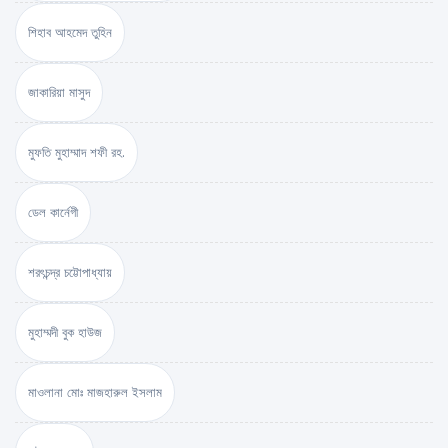
শিহাব আহমেদ তুহিন
জাকারিয়া মাসুদ
মুফতি মুহাম্মাদ শফী রহ.
ডেল কার্নেগী
শরৎচন্দ্র চট্টোপাধ্যায়
মুহাম্মদী বুক হাউজ
মাওলানা মোঃ মাজহারুল ইসলাম