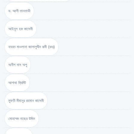
ড. আলী তানতাভী
আইনুল হক কাসেমী
হযরত মাওলানা জালালুদ্দীন রূমী (রহঃ)
অনীশ দাস অপু
আগাথা ক্রিস্টি
মুফতী মীযানুর রহমান কাসেমী
মোহাম্মদ নাছের উদ্দিন