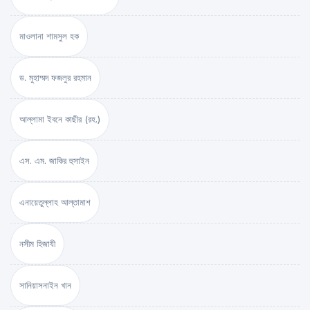
মাওলানা শামসুল হক
ড. মুহাম্মদ ফজলুর রহমান
আল্লামা ইবনে কাছীর (রহ.)
এস. এম. জাকির হুসাইন
এনায়েতুল্লাহ আল্‌তামাশ
নসীম হিজাযী
সানিয়াসনাইন খান