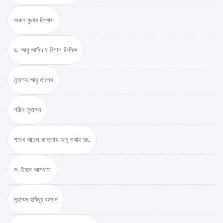
অরুণ কুমার বিশ্বাস
ড. আবু আমিনাহ বিলাল ফিলিপ্স
মুহাম্মদ আবু তালেব
শরীফ মুহাম্মদ
শায়খ আব্দুল ফাত্তাহ আবু গুদ্দাহ রহ.
ড. ইবনে আশরাফ
মুহাম্মদ হাবীবুর রহমান