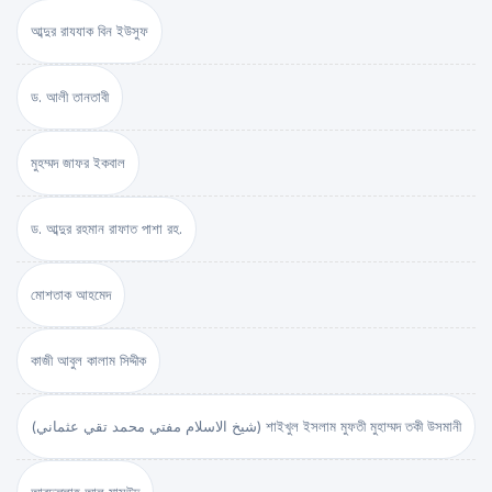
আব্দুর রাযযাক বিন ইউসুফ
ড. আলী তানতাবী
মুহম্মদ জাফর ইকবাল
ড. আব্দুর রহমান রাফাত পাশা রহ.
মোশতাক আহমেদ
কাজী আবুল কালাম সিদ্দীক
(شيخ الاسلام مفتي محمد تقي عثماني) শাইখুল ইসলাম মুফতী মুহাম্মদ তকী উসমানী