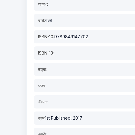
আবরণ:
ভাষা:
বাংলা
ISBN-10:
9789849147702
ISBN-13:
মাত্রা:
ওজন:
বাঁধানো:
ক্রম:
1st Published, 2017
শ্রেণী: