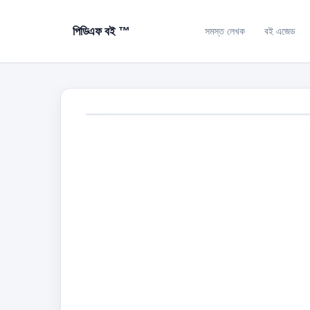
পিডিএফ বই ™
সমস্ত লেখক
বই এজেড