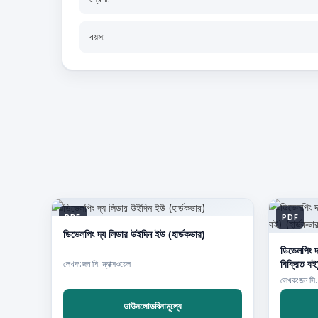
বয়স:
PDF
PDF
ডিভেলপিং দ্য লিডার উইদিন ইউ (হার্ডকভার)
ডিভেলপিং দ
লেখক:জন সি. ম্যাক্সওয়েল
লেখক:জন সি. 
ডাউনলোডবিনামূল্যে