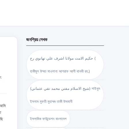
জনপ্রিয় লেখক
حكيم الامت مولانا اشرف علي تهانوي رح (
হাকীমুল উম্মত মাওলানা আশরাফ আলী থানভী রহ.)
ং
(شيخ الاسلام مفتي محمد تقي عثماني) শাইখুল
ইসলাম মুফতী মুহাম্মদ তাকী উসমানী
 আমি
ে
ছি
ইসলামিক ফাউন্ডেশন বাংলাদেশ