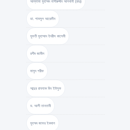
আল্লামা মুহাম্মদ নাসীরুদ্দীন আলবানী (রহঃ)
ডা. শামসুল আরেফীন
মুফতী মুহাম্মাদ ইদরীস কাসেমী
রশীদ জামীল
মাসুদ শরীফ
আব্দুর রাযযাক বিন ইউসুফ
ড. আলী তানতাবী
মুহম্মদ জাফর ইকবাল