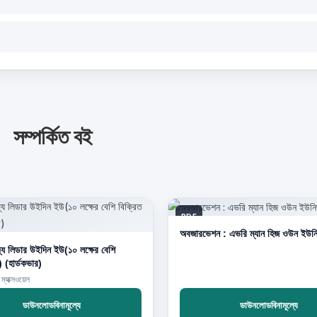
সম্পর্কিত বই
PDF
অবজারভেশন : এভরি ম্যান হিজ ওউন ইউনিভা
্য লিডার উইদিন ইউ(১০ লক্ষের বেশি
বিক্রিত বই) (হার্ডকভার)
ম্যাক্সওয়েল
ডাউনলোডবিনামূল্যে
ডাউনলোডবিনামূল্যে