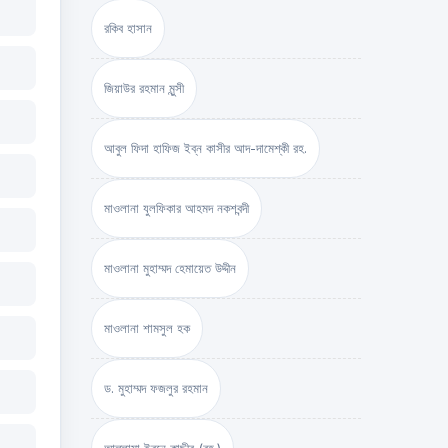
রকিব হাসান
জিয়াউর রহমান মুন্সী
আবুল ফিদা হাফিজ ইব্‌ন কাসীর আদ-দামেশ্‌কী রহ.
মাওলানা যুলফিকার আহমদ নকশবন্দী
মাওলানা মুহাম্মদ হেমায়েত উদ্দীন
মাওলানা শামসুল হক
ড. মুহাম্মদ ফজলুর রহমান