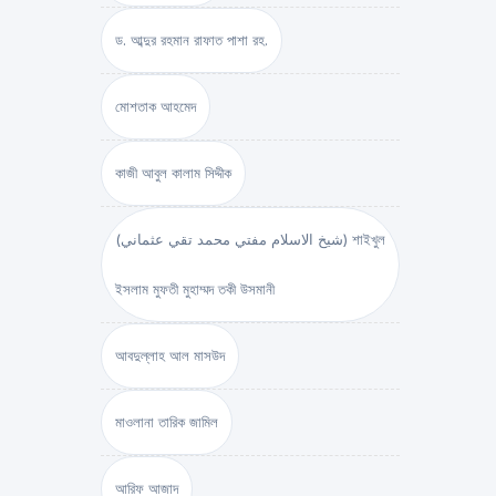
ড. আব্দুর রহমান রাফাত পাশা রহ.
মোশতাক আহমেদ
কাজী আবুল কালাম সিদ্দীক
(شيخ الاسلام مفتي محمد تقي عثماني) শাইখুল
ইসলাম মুফতী মুহাম্মদ তকী উসমানী
আবদুল্লাহ আল মাসউদ
মাওলানা তারিক জামিল
আরিফ আজাদ