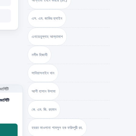
আল্লামা ইবনে কাছীর (রহ.)
এস. এম. জাকির হুসাইন
এনায়েতুল্লাহ আল্‌তামাশ
নসীম হিজাযী
সানিয়াসনাইন খান
আলী হাসান উসামা
র্সিটি
কে. এম. জি. রহমান
হযরত মাওলানা শামসুল হক ফরিদপুরী রহ.