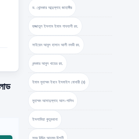
ড. খোন্দকার আব্দুল্লাহ জাহাঙ্গীর
হুজ্জাতুল ইসলাম ইমাম গাযযালী রহ.
সাইয়েদ আবুল হাসান আলী নদভী রহ.
খন্দকার আবুল খায়ের রহ.
ইমাম মুহাম্মদ ইবনে ইসমাইল বোখারী (র)
নলোড
মুহাম্মদ আসাদুল্লাহ আল-গালিব
ইসলামিয়া কুতুবখানা
সদর উদ্দিন আহমদ চিশতী