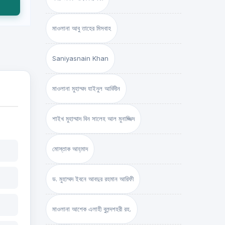
মাওলানা আবু তাহের মিসবাহ
Saniyasnain Khan
মাওলানা মুহাম্মদ যাইনুল আবিদীন
শাইখ মুহাম্মাদ বিন সালেহ আল মুনাজ্জিদ
মোস্তাক আহ্‌মাদ
ড. মুহাম্মদ ইবনে আবদুর রহমান আরিফী
মাওলানা আশেক এলাহী বুলন্দশহরী রহ.