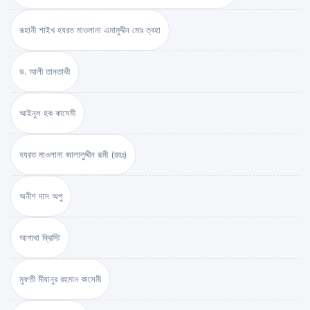
রূহানী শাইখ হযরত মাওলানা এমামুদ্দীন মোঃ ত্বহা
ড. আলী তানতাভী
আইনুল হক কাসেমী
হযরত মাওলানা জালালুদ্দীন রূমী (রহঃ)
অনীশ দাস অপু
আগাথা ক্রিস্টি
মুফতী মীযানুর রহমান কাসেমী