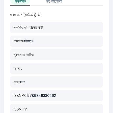
বিস্তারিত
বই পর্যালোচনা
সাহস লাগে (হার্ডকভার) বই
সম্পর্কিত বই:
হায়দার সাফী
প্রকাশক:
প্রিয়মুখ
প্রকাশনার তারিখ:
আবরণ:
ভাষা:
বাংলা
ISBN-10:
9789849330462
ISBN-13: