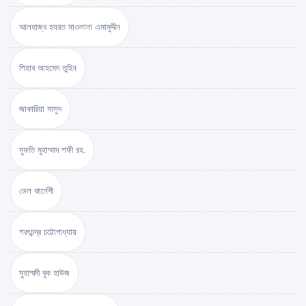
আলহাজ্ব হযরত মাওলানা এমামুদ্দীন
শিহাব আহমেদ তুহিন
জাকারিয়া মাসুদ
মুফতি মুহাম্মাদ শফী রহ.
ডেল কার্নেগী
শরৎচন্দ্র চট্টোপাধ্যায়
মুহাম্মদী বুক হাউজ