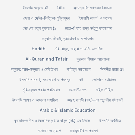
ইসলামি অনুবাদ বই
বিবিধ
এক্সপ্লোরিং সোশ্যাল বিসনেস
জেলা ও সেক্টর-ভিত্তিক মুক্তিযুদ্ধ
ইসলামি আদর্শ ও মতবাদ
সেট লোগাতুল কুরআন (১
মাতা-পিতার জন্য সবটুকু ভালোবাসা
অনুবাদ: জীবনী, স্মৃতিচারণ ও সাক্ষাৎকার
Hadith
নবি-রাসুল, সাহাবা ও অলি-আওলিয়া
Al-Quran and Tafsir
কুরআন বিষয়ক আলোচনা
অনুবাদ: আত্ম-উন্নয়ন ও মেডিটেশন
সাহিত্য সমালোচনা
শিক্ষনীয় মজার গল্প
ইসলামি গবেষণা, সমালোচনা ও প্রবন্ধ
বই
মহাকাশে মহামিলন
মুক্তিযুদ্ধে প্রথম প্রতিরোধ
সমকালীন গল্প
লাইফ স্টাইল
ইসলামি আমল ও আমলের সহায়িকা
হযরহ থানভী (রহ.)-এর পছন্দনীয় ঘটনাবলী
Arabic & Islamic Education
কুরআন-হাদীস ও বৈজ্ঞানিক দৃষ্টিতে রাসূল (সা.) এর মিরাজ
ইসলামি অর্থনীতি
নানাদেশ ও ভ্রমণ
স্বাস্থ্যবিধি ও পরামর্শ