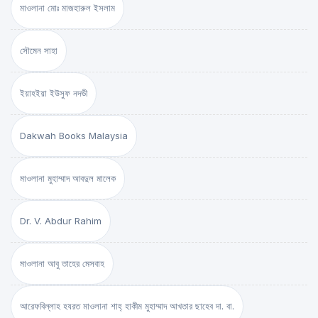
মাওলানা মোঃ মাজহারুল ইসলাম
সৌমেন সাহা
ইয়াহইয়া ইউসুফ নদভী
Dakwah Books Malaysia
মাওলানা মুহাম্মাদ আবদুল মালেক
Dr. V. Abdur Rahim
মাওলানা আবু তাহের মেসবাহ
আরেফবিল্লাহ হযরত মাওলানা শাহ্ হাকীম মুহাম্মাদ আখতার ছাহেব দা. বা.