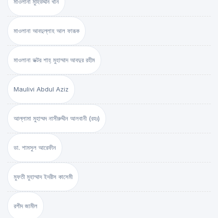
মাওলানা মুহিউদ্দীন খান
মাওলানা আবদুল্লাহ আল ফারূক
মাওলানা ডক্টর শাহ্‌ মুহাম্মাদ আবদুর রহীম
Maulivi Abdul Aziz
আল্লামা মুহাম্মদ নাসীরুদ্দীন আলবানী (রহঃ)
ডা. শামসুল আরেফীন
মুফতী মুহাম্মাদ ইদরীস কাসেমী
রশীদ জামীল