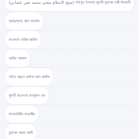
(شيخ الاسلام مفتي محمد تقي عثماني) শাইখুল ইসলাম মুফতী মুহাম্মদ তকী উসমানী
আবদুল্লাহ আল মাসউদ
মাওলানা তারিক জামিল
আরিফ আজাদ
শাইখ আব্দুল মালিক আল কাসিম
মুফতী মাওলানা মনসূরুল হক
সালাহউদ্দীন জাহাঙ্গীর
মুহাম্মদ আদম আলী