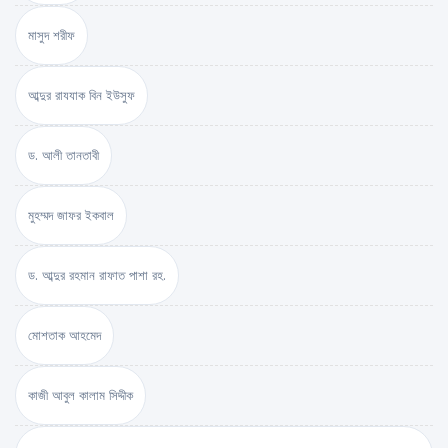
মাসুদ শরীফ
আব্দুর রাযযাক বিন ইউসুফ
ড. আলী তানতাবী
মুহম্মদ জাফর ইকবাল
ড. আব্দুর রহমান রাফাত পাশা রহ.
মোশতাক আহমেদ
কাজী আবুল কালাম সিদ্দীক