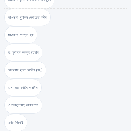
মাওলানা মুহাম্মদ হেমায়েত উদ্দীন
মাওলানা শামসুল হক
ড. মুহাম্মদ ফজলুর রহমান
আল্লামা ইবনে কাছীর (রহ.)
এস. এম. জাকির হুসাইন
এনায়েতুল্লাহ আল্‌তামাশ
নসীম হিজাযী