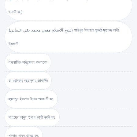
থানভী রহ.)
(شيخ الاسلام مفتي محمد تقي عثماني) শাইখুল ইসলাম মুফতী মুহাম্মদ তাকী
উসমানী
ইসলামিক ফাউন্ডেশন বাংলাদেশ
ড. খোন্দকার আব্দুল্লাহ জাহাঙ্গীর
হুজ্জাতুল ইসলাম ইমাম গাযযালী রহ.
সাইয়েদ আবুল হাসান আলী নদভী রহ.
খন্দকার আবুল খায়ের রহ.