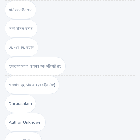
সানিয়াসনাইন খান
আলী হাসান উসামা
কে. এম. জি. রহমান
হযরত মাওলানা শামসুল হক ফরিদপুরী রহ.
মাওলানা মুহাম্মাদ আবদুর রহীম (রহ)
Darussalam
Author Unknown