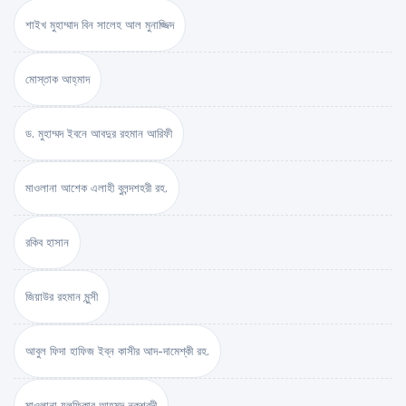
শাইখ মুহাম্মাদ বিন সালেহ আল মুনাজ্জিদ
মোস্তাক আহ্‌মাদ
ড. মুহাম্মদ ইবনে আবদুর রহমান আরিফী
মাওলানা আশেক এলাহী বুলন্দশহরী রহ.
রকিব হাসান
জিয়াউর রহমান মুন্সী
আবুল ফিদা হাফিজ ইব্‌ন কাসীর আদ-দামেশ্‌কী রহ.
মাওলানা যুলফিকার আহমদ নকশবন্দী