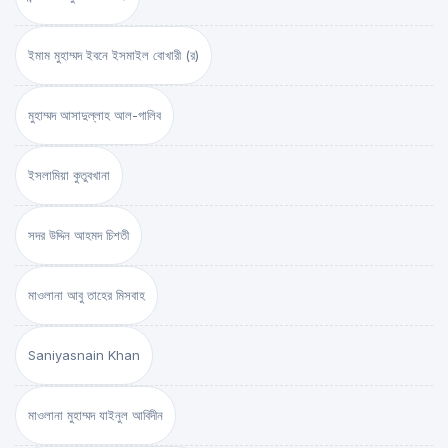
ইমাম মুহাম্মদ ইবনে ইসমাইল বোখারী (র)
মুহাম্মদ আসাদুল্লাহ আল-গালিব
ইসলামিয়া কুতুবখানা
সদর উদ্দিন আহমদ চিশতী
মাওলানা আবু তাহের মিসবাহ
Saniyasnain Khan
মাওলানা মুহাম্মদ যাইনুল আবিদীন