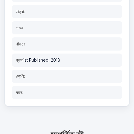
মাত্রা:
ওজন:
বাঁধানো:
ক্রম:
1st Published, 2018
শ্রেণী:
বয়স: