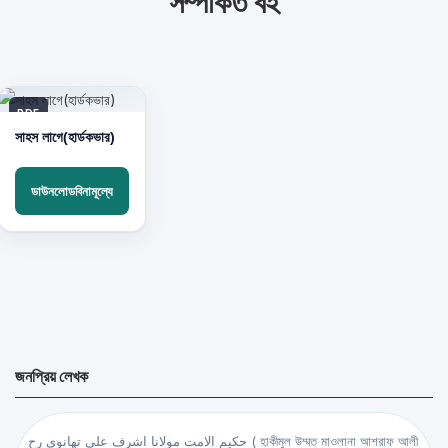
সম্পর্কিত বই
PDF
সাহস লাগে(হার্ডকভার)
ডাউনলোডবিনামূল্যে
জনপ্রিয় লেখক
حكيم الامت مولانا اشرف علي تهانوي رح ( হাকীমুল উম্মত মাওলানা আশরাফ আলী