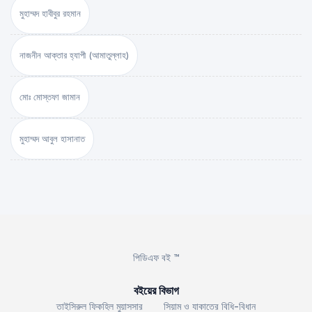
মুহাম্মদ হাবীবুর রহমান
নাজনীন আক্তার হ্যাপী (আমাতুল্লাহ)
মোঃ মোস্তফা জামান
মুহাম্মদ আবুল হাসানাত
পিডিএফ বই ™
বইয়ের বিভাগ
তাইসিরুল ফিকহিল মুয়াসসার
সিয়াম ও যাকাতের বিধি-বিধান