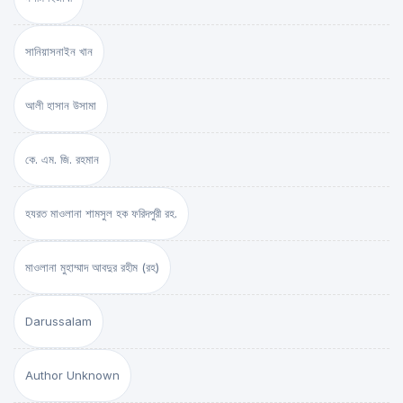
সানিয়াসনাইন খান
আলী হাসান উসামা
কে. এম. জি. রহমান
হযরত মাওলানা শামসুল হক ফরিদপুরী রহ.
মাওলানা মুহাম্মাদ আবদুর রহীম (রহ)
Darussalam
Author Unknown