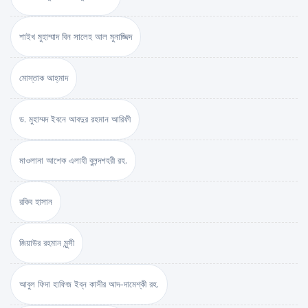
শাইখ মুহাম্মাদ বিন সালেহ আল মুনাজ্জিদ
মোস্তাক আহ্‌মাদ
ড. মুহাম্মদ ইবনে আবদুর রহমান আরিফী
মাওলানা আশেক এলাহী বুলন্দশহরী রহ.
রকিব হাসান
জিয়াউর রহমান মুন্সী
আবুল ফিদা হাফিজ ইব্‌ন কাসীর আদ-দামেশ্‌কী রহ.