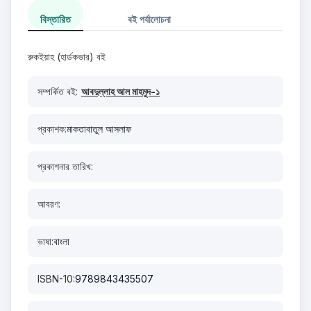
বিস্তারিত
বই পর্যালোচনা
রুকইয়াহ (হার্ডকভার) বই
সম্পর্কিত বই:
আবদুল্লাহ আল মাহমুদ-১
প্রকাশক:
মাকতাবাতুল আসলাফ
প্রকাশনার তারিখ:
আবরণ:
ভাষা:
বাংলা
ISBN-10:
9789843435507