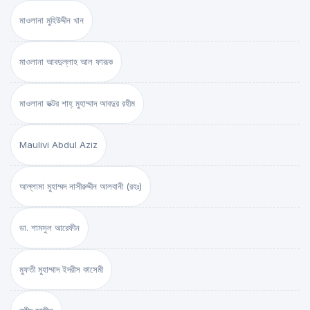
মাওলানা মুহিউদ্দীন খান
মাওলানা আবদুল্লাহ আল ফারূক
মাওলানা ডক্টর শাহ্‌ মুহাম্মাদ আবদুর রহীম
Maulivi Abdul Aziz
আল্লামা মুহাম্মদ নাসীরুদ্দীন আলবানী (রহঃ)
ডা. শামসুল আরেফীন
মুফতী মুহাম্মাদ ইদরীস কাসেমী