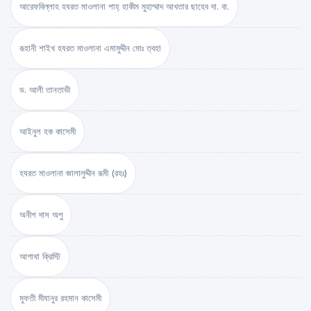
আরেফবিল্লাহ হযরত মাওলানা শাহ্ হাকীম মুহাম্মাদ আখতার ছাহেব দা. বা.
রূহানী শাইখ হযরত মাওলানা এমামুদ্দীন মোঃ ত্বহা
ড. আলী তানতাভী
আইনুল হক কাসেমী
হযরত মাওলানা জালালুদ্দীন রূমী (রহঃ)
অনীশ দাস অপু
আগাথা ক্রিস্টি
মুফতী মীযানুর রহমান কাসেমী