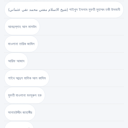
(شيخ الاسلام مفتي محمد تقي عثماني) শাইখুল ইসলাম মুফতী মুহাম্মদ তকী উসমানী
আবদুল্লাহ আল মাসউদ
মাওলানা তারিক জামিল
আরিফ আজাদ
শাইখ আব্দুল মালিক আল কাসিম
মুফতী মাওলানা মনসূরুল হক
সালাহউদ্দীন জাহাঙ্গীর