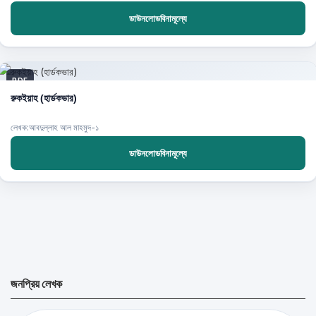
ডাউনলোডবিনামূল্যে
PDF
রুকইয়াহ (হার্ডকভার)
লেখক:আবদুল্লাহ আল মাহমুদ-১
ডাউনলোডবিনামূল্যে
জনপ্রিয় লেখক