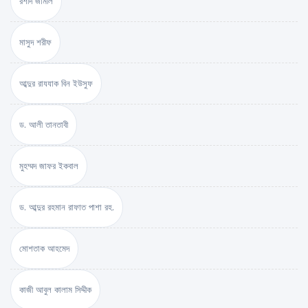
রশীদ জামীল
মাসুদ শরীফ
আব্দুর রাযযাক বিন ইউসুফ
ড. আলী তানতাবী
মুহম্মদ জাফর ইকবাল
ড. আব্দুর রহমান রাফাত পাশা রহ.
মোশতাক আহমেদ
কাজী আবুল কালাম সিদ্দীক