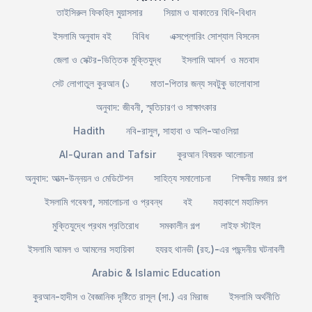
তাইসিরুল ফিকহিল মুয়াসসার
সিয়াম ও যাকাতের বিধি-বিধান
ইসলামি অনুবাদ বই
বিবিধ
এক্সপ্লোরিং সোশ্যাল বিসনেস
জেলা ও সেক্টর-ভিত্তিক মুক্তিযুদ্ধ
ইসলামি আদর্শ ও মতবাদ
সেট লোগাতুল কুরআন (১
মাতা-পিতার জন্য সবটুকু ভালোবাসা
অনুবাদ: জীবনী, স্মৃতিচারণ ও সাক্ষাৎকার
Hadith
নবি-রাসুল, সাহাবা ও অলি-আওলিয়া
Al-Quran and Tafsir
কুরআন বিষয়ক আলোচনা
অনুবাদ: আত্ম-উন্নয়ন ও মেডিটেশন
সাহিত্য সমালোচনা
শিক্ষনীয় মজার গল্প
ইসলামি গবেষণা, সমালোচনা ও প্রবন্ধ
বই
মহাকাশে মহামিলন
মুক্তিযুদ্ধে প্রথম প্রতিরোধ
সমকালীন গল্প
লাইফ স্টাইল
ইসলামি আমল ও আমলের সহায়িকা
হযরহ থানভী (রহ.)-এর পছন্দনীয় ঘটনাবলী
Arabic & Islamic Education
কুরআন-হাদীস ও বৈজ্ঞানিক দৃষ্টিতে রাসূল (সা.) এর মিরাজ
ইসলামি অর্থনীতি