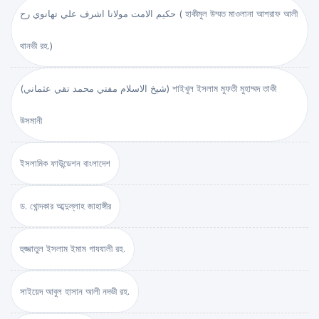
حكيم الامت مولانا اشرف علي تهانوي رح ( হাকীমুল উম্মত মাওলানা আশরাফ আলী
থানভী রহ.)
(شيخ الاسلام مفتي محمد تقي عثماني) শাইখুল ইসলাম মুফতী মুহাম্মদ তাকী
উসমানী
ইসলামিক ফাউন্ডেশন বাংলাদেশ
ড. খোন্দকার আব্দুল্লাহ জাহাঙ্গীর
হুজ্জাতুল ইসলাম ইমাম গাযযালী রহ.
সাইয়েদ আবুল হাসান আলী নদভী রহ.