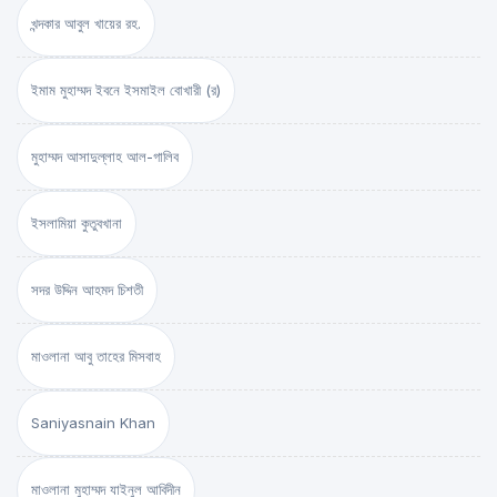
খন্দকার আবুল খায়ের রহ.
ইমাম মুহাম্মদ ইবনে ইসমাইল বোখারী (র)
মুহাম্মদ আসাদুল্লাহ আল-গালিব
ইসলামিয়া কুতুবখানা
সদর উদ্দিন আহমদ চিশতী
মাওলানা আবু তাহের মিসবাহ
Saniyasnain Khan
মাওলানা মুহাম্মদ যাইনুল আবিদীন