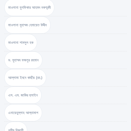
মাওলানা যুলফিকার আহমদ নকশবন্দী
মাওলানা মুহাম্মদ হেমায়েত উদ্দীন
মাওলানা শামসুল হক
ড. মুহাম্মদ ফজলুর রহমান
আল্লামা ইবনে কাছীর (রহ.)
এস. এম. জাকির হুসাইন
এনায়েতুল্লাহ আল্‌তামাশ
নসীম হিজাযী