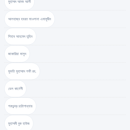
মুহাম্মদ আদম আলী
আলহাজ্ব হযরত মাওলানা এমামুদ্দীন
শিহাব আহমেদ তুহিন
জাকারিয়া মাসুদ
মুফতি মুহাম্মাদ শফী রহ.
ডেল কার্নেগী
শরৎচন্দ্র চট্টোপাধ্যায়
মুহাম্মদী বুক হাউজ