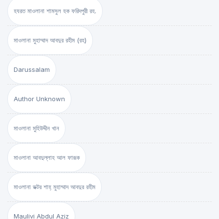
হযরত মাওলানা শামসুল হক ফরিদপুরী রহ.
মাওলানা মুহাম্মাদ আবদুর রহীম (রহ)
Darussalam
Author Unknown
মাওলানা মুহিউদ্দীন খান
মাওলানা আবদুল্লাহ আল ফারূক
মাওলানা ডক্টর শাহ্‌ মুহাম্মাদ আবদুর রহীম
Maulivi Abdul Aziz