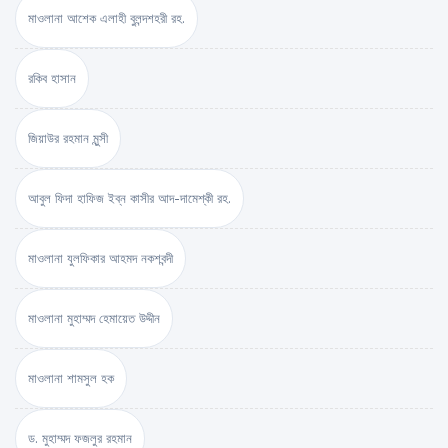
মাওলানা আশেক এলাহী বুলন্দশহরী রহ.
রকিব হাসান
জিয়াউর রহমান মুন্সী
আবুল ফিদা হাফিজ ইব্‌ন কাসীর আদ-দামেশ্‌কী রহ.
মাওলানা যুলফিকার আহমদ নকশবন্দী
মাওলানা মুহাম্মদ হেমায়েত উদ্দীন
মাওলানা শামসুল হক
ড. মুহাম্মদ ফজলুর রহমান