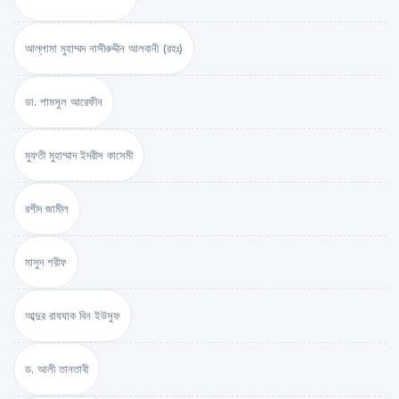
আল্লামা মুহাম্মদ নাসীরুদ্দীন আলবানী (রহঃ)
ডা. শামসুল আরেফীন
মুফতী মুহাম্মাদ ইদরীস কাসেমী
রশীদ জামীল
মাসুদ শরীফ
আব্দুর রাযযাক বিন ইউসুফ
ড. আলী তানতাবী