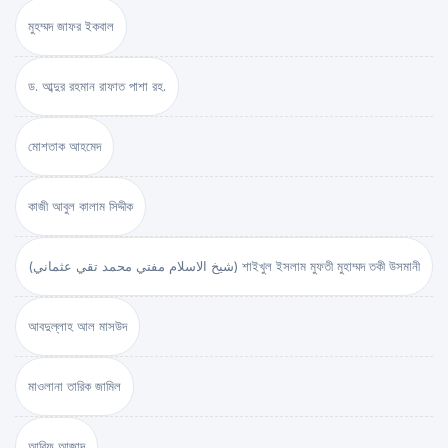
মুহম্মদ জাফর ইকবাল
ড. আব্দুর রহমান রাফাত পাশা রহ.
মোশতাক আহমেদ
কাজী আবুল কালাম সিদ্দীক
(شيخ الاسلام مفتي محمد تقي عثماني) শাইখুল ইসলাম মুফতী মুহাম্মদ তকী উসমানী
আবদুল্লাহ আল মাসউদ
মাওলানা তারিক জামিল
আরিফ আজাদ