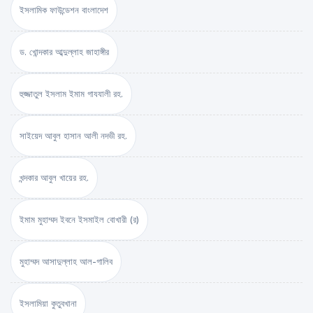
ইসলামিক ফাউন্ডেশন বাংলাদেশ
ড. খোন্দকার আব্দুল্লাহ জাহাঙ্গীর
হুজ্জাতুল ইসলাম ইমাম গাযযালী রহ.
সাইয়েদ আবুল হাসান আলী নদভী রহ.
খন্দকার আবুল খায়ের রহ.
ইমাম মুহাম্মদ ইবনে ইসমাইল বোখারী (র)
মুহাম্মদ আসাদুল্লাহ আল-গালিব
ইসলামিয়া কুতুবখানা