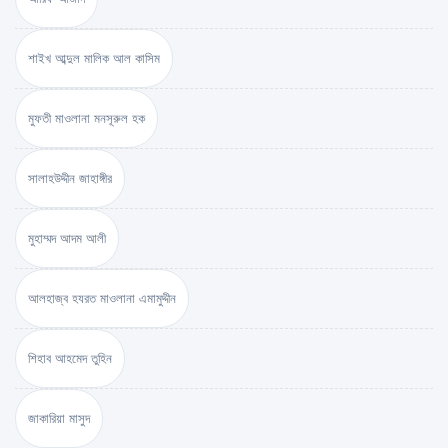
শাইখ আব্দুল মালিক আল কাসিম
মুফতী মাওলানা মনসূরুল হক
সালাহউদ্দীন জাহাঙ্গীর
মুহাম্মদ আদম আলী
আলহাজ্ব হযরত মাওলানা এমামুদ্দীন
শিহাব আহমেদ তুহিন
জাকারিয়া মাসুদ