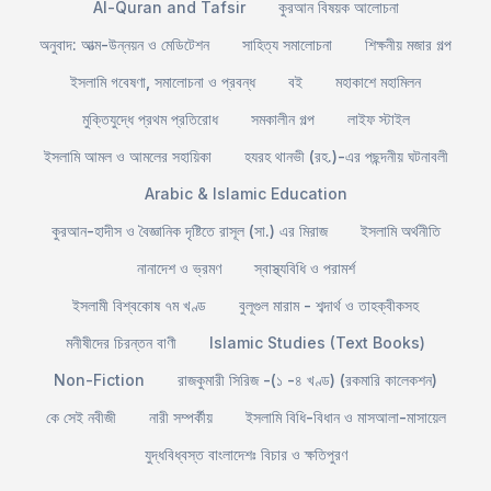
Al-Quran and Tafsir
কুরআন বিষয়ক আলোচনা
অনুবাদ: আত্ম-উন্নয়ন ও মেডিটেশন
সাহিত্য সমালোচনা
শিক্ষনীয় মজার গল্প
ইসলামি গবেষণা, সমালোচনা ও প্রবন্ধ
বই
মহাকাশে মহামিলন
মুক্তিযুদ্ধে প্রথম প্রতিরোধ
সমকালীন গল্প
লাইফ স্টাইল
ইসলামি আমল ও আমলের সহায়িকা
হযরহ থানভী (রহ.)-এর পছন্দনীয় ঘটনাবলী
Arabic & Islamic Education
কুরআন-হাদীস ও বৈজ্ঞানিক দৃষ্টিতে রাসূল (সা.) এর মিরাজ
ইসলামি অর্থনীতি
নানাদেশ ও ভ্রমণ
স্বাস্থ্যবিধি ও পরামর্শ
ইসলামী বিশ্বকোষ ৭ম খণ্ড
বুলূগুল মারাম - শব্দার্থ ও তাহক্বীকসহ
মনীষীদের চিরন্তন বাণী
Islamic Studies (Text Books)
Non-Fiction
রাজকুমারী সিরিজ -(১ -৪ খণ্ড) (রকমারি কালেকশন)
কে সেই নবীজী
নারী সম্পর্কীয়
ইসলামি বিধি-বিধান ও মাসআলা-মাসায়েল
যুদ্ধবিধ্বস্ত বাংলাদেশঃ বিচার ও ক্ষতিপুরণ