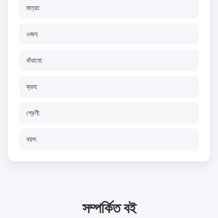
মাত্রা:
ওজন:
বাঁধানো:
ক্রম:
শ্রেণী:
বয়স:
সম্পর্কিত বই