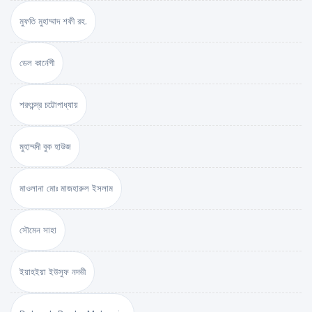
মুফতি মুহাম্মাদ শফী রহ.
ডেল কার্নেগী
শরৎচন্দ্র চট্টোপাধ্যায়
মুহাম্মদী বুক হাউজ
মাওলানা মোঃ মাজহারুল ইসলাম
সৌমেন সাহা
ইয়াহইয়া ইউসুফ নদভী