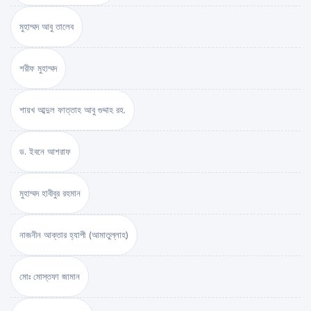
মুহাম্মদ আবু তালেব
শরীফ মুহাম্মদ
শায়খ আব্দুল ফাত্তাহ আবু গুদ্দাহ রহ.
ড. ইবনে আশরাফ
মুহাম্মদ হাবীবুর রহমান
নাজনীন আক্তার হ্যাপী (আমাতুল্লাহ)
মোঃ মোস্তফা জামান