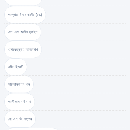
আল্লামা ইবনে কাছীর (রহ.)
এস. এম. জাকির হুসাইন
এনায়েতুল্লাহ আল্‌তামাশ
নসীম হিজাযী
সানিয়াসনাইন খান
আলী হাসান উসামা
কে. এম. জি. রহমান