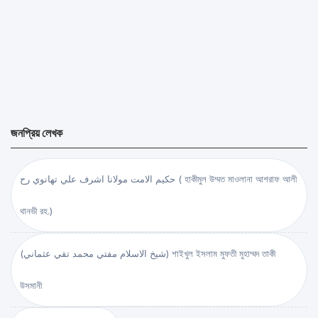
জনপ্রিয় লেখক
حكيم الامت مولانا اشرف علي تهانوي رح ( হাকীমুল উম্মত মাওলানা আশরাফ আলী
থানভী রহ.)
(شيخ الاسلام مفتي محمد تقي عثماني) শাইখুল ইসলাম মুফতী মুহাম্মদ তাকী
উসমানী