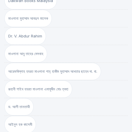
Dakwah Books Malaysia
মাওলানা মুহাম্মাদ আবদুল মালেক
Dr. V. Abdur Rahim
মাওলানা আবু তাহের মেসবাহ
আরেফবিল্লাহ হযরত মাওলানা শাহ্ হাকীম মুহাম্মাদ আখতার ছাহেব দা. বা.
রূহানী শাইখ হযরত মাওলানা এমামুদ্দীন মোঃ ত্বহা
ড. আলী তানতাভী
আইনুল হক কাসেমী