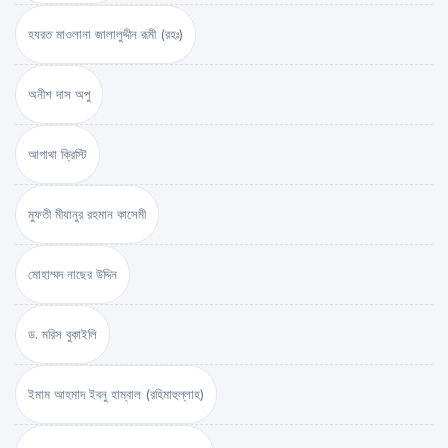
হযরত মাওলানা জালালুদ্দীন রূমী (রহঃ)
অনীশ দাস অপু
আগাথা ক্রিস্টি
মুফতী মীযানুর রহমান কাসেমী
মোহাম্মদ নাছের উদ্দিন
ড. মরিস বুকাইলি
ইমাম আহমাদ ইবনু হাম্বাল (রহিমাহুল্লাহ)