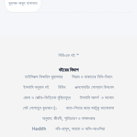
মুহাম্মদ আবুল হাসানাত
পিডিএফ বই ™
বইয়ের বিভাগ
তাইসিরুল ফিকহিল মুয়াসসার
সিয়াম ও যাকাতের বিধি-বিধান
ইসলামি অনুবাদ বই
বিবিধ
এক্সপ্লোরিং সোশ্যাল বিসনেস
জেলা ও সেক্টর-ভিত্তিক মুক্তিযুদ্ধ
ইসলামি আদর্শ ও মতবাদ
সেট লোগাতুল কুরআন (১
মাতা-পিতার জন্য সবটুকু ভালোবাসা
অনুবাদ: জীবনী, স্মৃতিচারণ ও সাক্ষাৎকার
Hadith
নবি-রাসুল, সাহাবা ও অলি-আওলিয়া