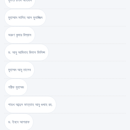
মুফতী রশীদ আহমাদ
মুহাম্মাদ সালিহ আল মুনাজ্জিদ
অরুণ কুমার বিশ্বাস
ড. আবু আমিনাহ বিলাল ফিলিপ্স
মুহাম্মদ আবু তালেব
শরীফ মুহাম্মদ
শায়খ আব্দুল ফাত্তাহ আবু গুদ্দাহ রহ.
ড. ইবনে আশরাফ