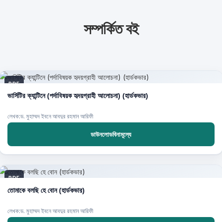
সম্পর্কিত বই
PDF
ভার্সিটির ক্যান্টিনে (পর্দাবিষয়ক হৃদয়গ্রাহী আলোচনা) (হার্ডকভার)
লেখক:ড. মুহাম্মদ ইবনে আবদুর রহমান আরিফী
ডাউনলোডবিনামূল্যে
PDF
তোমাকে বলছি হে বোন (হার্ডকভার)
লেখক:ড. মুহাম্মদ ইবনে আবদুর রহমান আরিফী