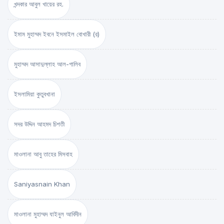
খন্দকার আবুল খায়ের রহ.
ইমাম মুহাম্মদ ইবনে ইসমাইল বোখারী (র)
মুহাম্মদ আসাদুল্লাহ আল-গালিব
ইসলামিয়া কুতুবখানা
সদর উদ্দিন আহমদ চিশতী
মাওলানা আবু তাহের মিসবাহ
Saniyasnain Khan
মাওলানা মুহাম্মদ যাইনুল আবিদীন