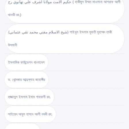
حكيم الامت مولانا اشرف علي تهانوي رح ( হাকীমুল উম্মত মাওলানা আশরাফ আলী
থানভী রহ.)
(شيخ الاسلام مفتي محمد تقي عثماني) শাইখুল ইসলাম মুফতী মুহাম্মদ তাকী
উসমানী
ইসলামিক ফাউন্ডেশন বাংলাদেশ
ড. খোন্দকার আব্দুল্লাহ জাহাঙ্গীর
হুজ্জাতুল ইসলাম ইমাম গাযযালী রহ.
সাইয়েদ আবুল হাসান আলী নদভী রহ.