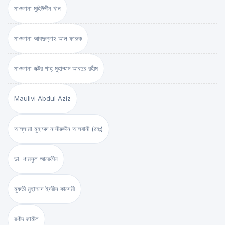
মাওলানা মুহিউদ্দীন খান
মাওলানা আবদুল্লাহ আল ফারূক
মাওলানা ডক্টর শাহ্‌ মুহাম্মাদ আবদুর রহীম
Maulivi Abdul Aziz
আল্লামা মুহাম্মদ নাসীরুদ্দীন আলবানী (রহঃ)
ডা. শামসুল আরেফীন
মুফতী মুহাম্মাদ ইদরীস কাসেমী
রশীদ জামীল