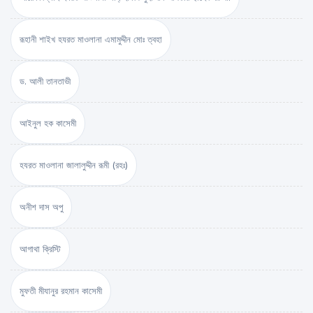
রূহানী শাইখ হযরত মাওলানা এমামুদ্দীন মোঃ ত্বহা
ড. আলী তানতাভী
আইনুল হক কাসেমী
হযরত মাওলানা জালালুদ্দীন রূমী (রহঃ)
অনীশ দাস অপু
আগাথা ক্রিস্টি
মুফতী মীযানুর রহমান কাসেমী