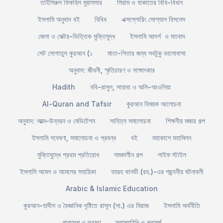
তাইসিরুল ফিকহিল মুয়াসসার
সিয়াম ও যাকাতের বিধি-বিধান
ইসলামি অনুবাদ বই
বিবিধ
এক্সপ্লোরিং সোশ্যাল বিসনেস
জেলা ও সেক্টর-ভিত্তিক মুক্তিযুদ্ধ
ইসলামি আদর্শ ও মতবাদ
সেট লোগাতুল কুরআন (১
মাতা-পিতার জন্য সবটুকু ভালোবাসা
অনুবাদ: জীবনী, স্মৃতিচারণ ও সাক্ষাৎকার
Hadith
নবি-রাসুল, সাহাবা ও অলি-আওলিয়া
Al-Quran and Tafsir
কুরআন বিষয়ক আলোচনা
অনুবাদ: আত্ম-উন্নয়ন ও মেডিটেশন
সাহিত্য সমালোচনা
শিক্ষনীয় মজার গল্প
ইসলামি গবেষণা, সমালোচনা ও প্রবন্ধ
বই
মহাকাশে মহামিলন
মুক্তিযুদ্ধে প্রথম প্রতিরোধ
সমকালীন গল্প
লাইফ স্টাইল
ইসলামি আমল ও আমলের সহায়িকা
হযরহ থানভী (রহ.)-এর পছন্দনীয় ঘটনাবলী
Arabic & Islamic Education
কুরআন-হাদীস ও বৈজ্ঞানিক দৃষ্টিতে রাসূল (সা.) এর মিরাজ
ইসলামি অর্থনীতি
নানাদেশ ও ভ্রমণ
স্বাস্থ্যবিধি ও পরামর্শ