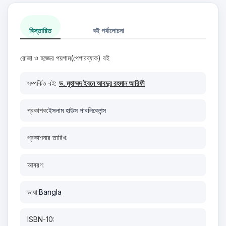
বিস্তারিত
বই পর্যালোচনা
রোজা ও হজ্জের পয়গাম(পেপারব্যাক) বই
সম্পর্কিত বই:
ড. মুহাম্মদ ইবনে আবদুর রহমান আরিফী
প্রকাশক:
ইসলাম হাউস পাবলিকেশন্স
প্রকাশনার তারিখ:
আবরণ:
ভাষা:
Bangla
ISBN-10: