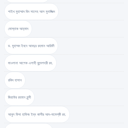
শাইখ মুহাম্মাদ বিন সালেহ আল মুনাজ্জিদ
মোস্তাক আহ্‌মাদ
ড. মুহাম্মদ ইবনে আবদুর রহমান আরিফী
মাওলানা আশেক এলাহী বুলন্দশহরী রহ.
রকিব হাসান
জিয়াউর রহমান মুন্সী
আবুল ফিদা হাফিজ ইব্‌ন কাসীর আদ-দামেশ্‌কী রহ.