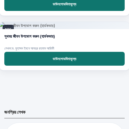
ডাউনলোডবিনামূল্যে
PDF
সুখময় জীবন উপভোগ করুন (হার্ডকভার)
লেখক:ড. মুহাম্মদ ইবনে আবদুর রহমান আরিফী
ডাউনলোডবিনামূল্যে
জনপ্রিয় লেখক