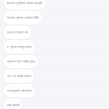
মাওলানা যুলফিকার আহমদ নকশবন্দী
মাওলানা মুহাম্মদ হেমায়েত উদ্দীন
মাওলানা শামসুল হক
ড. মুহাম্মদ ফজলুর রহমান
আল্লামা ইবনে কাছীর (রহ.)
এস. এম. জাকির হুসাইন
এনায়েতুল্লাহ আল্‌তামাশ
নসীম হিজাযী