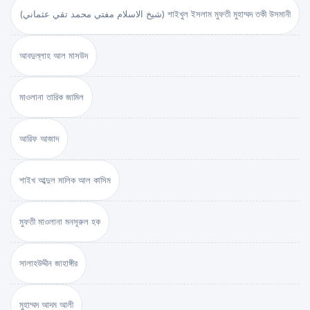
(شيخ الاسلام مفتي محمد تقي عثماني) শাইখুল ইসলাম মুফতী মুহাম্মদ তকী উসমানী
আবদুল্লাহ আল মাসউদ
মাওলানা তারিক জামিল
আরিফ আজাদ
শাইখ আব্দুল মালিক আল কাসিম
মুফতী মাওলানা মনসূরুল হক
সালাহউদ্দীন জাহাঙ্গীর
মুহাম্মদ আদম আলী