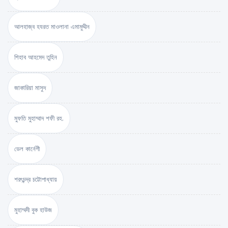
আলহাজ্ব হযরত মাওলানা এমামুদ্দীন
শিহাব আহমেদ তুহিন
জাকারিয়া মাসুদ
মুফতি মুহাম্মাদ শফী রহ.
ডেল কার্নেগী
শরৎচন্দ্র চট্টোপাধ্যায়
মুহাম্মদী বুক হাউজ