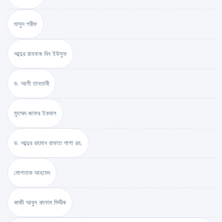
মাসুদ শরীফ
আব্দুর রাযযাক বিন ইউসুফ
ড. আলী তানতাবী
মুহম্মদ জাফর ইকবাল
ড. আব্দুর রহমান রাফাত পাশা রহ.
মোশতাক আহমেদ
কাজী আবুল কালাম সিদ্দীক