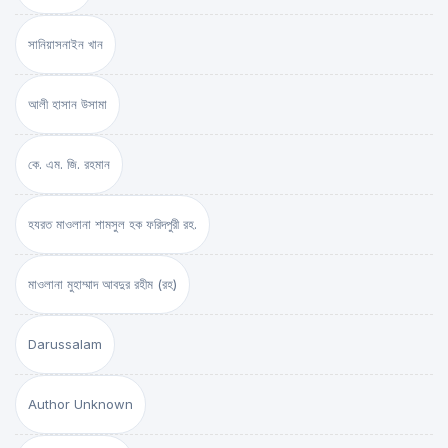
সানিয়াসনাইন খান
আলী হাসান উসামা
কে. এম. জি. রহমান
হযরত মাওলানা শামসুল হক ফরিদপুরী রহ.
মাওলানা মুহাম্মাদ আবদুর রহীম (রহ)
Darussalam
Author Unknown