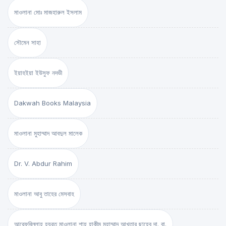
মাওলানা মোঃ মাজহারুল ইসলাম
সৌমেন সাহা
ইয়াহইয়া ইউসুফ নদভী
Dakwah Books Malaysia
মাওলানা মুহাম্মাদ আবদুল মালেক
Dr. V. Abdur Rahim
মাওলানা আবু তাহের মেসবাহ
আরেফবিল্লাহ হযরত মাওলানা শাহ্ হাকীম মুহাম্মাদ আখতার ছাহেব দা. বা.