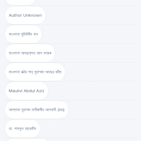
Author Unknown
মাওলানা মুহিউদ্দীন খান
মাওলানা আবদুল্লাহ আল ফারূক
মাওলানা ডক্টর শাহ্‌ মুহাম্মাদ আবদুর রহীম
Maulivi Abdul Aziz
আল্লামা মুহাম্মদ নাসীরুদ্দীন আলবানী (রহঃ)
ডা. শামসুল আরেফীন