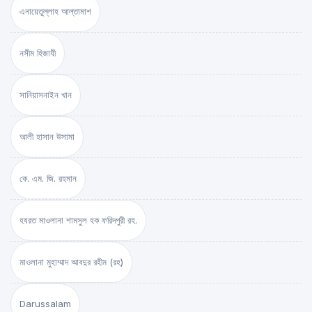
এনায়েতুল্লাহ আল্‌তামাশ
নসীম হিজাযী
সানিয়াসনাইন খান
আলী হাসান উসামা
কে. এম. জি. রহমান
হযরত মাওলানা শামসুল হক ফরিদপুরী রহ.
মাওলানা মুহাম্মাদ আবদুর রহীম (রহ)
Darussalam