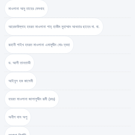
মাওলানা আবু তাহের মেসবাহ
আরেফবিল্লাহ হযরত মাওলানা শাহ্ হাকীম মুহাম্মাদ আখতার ছাহেব দা. বা.
রূহানী শাইখ হযরত মাওলানা এমামুদ্দীন মোঃ ত্বহা
ড. আলী তানতাভী
আইনুল হক কাসেমী
হযরত মাওলানা জালালুদ্দীন রূমী (রহঃ)
অনীশ দাস অপু