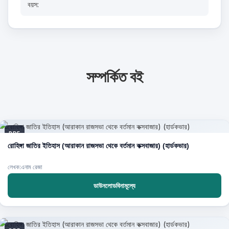
বয়স:
সম্পর্কিত বই
PDF
রোহিঙ্গা জাতির ইতিহাস (আরাকান রাজসভা থেকে বর্তমান কক্সবাজার) (হার্ডকভার)
লেখক:এনাম রেজা
ডাউনলোডবিনামূল্যে