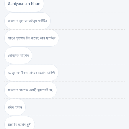
Saniyasnain Khan
মাওলানা মুহাম্মদ যাইনুল আবিদীন
শাইখ মুহাম্মাদ বিন সালেহ আল মুনাজ্জিদ
মোস্তাক আহ্‌মাদ
ড. মুহাম্মদ ইবনে আবদুর রহমান আরিফী
মাওলানা আশেক এলাহী বুলন্দশহরী রহ.
রকিব হাসান
জিয়াউর রহমান মুন্সী