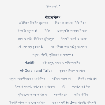
পিডিএফ বই ™
বইয়ের বিভাগ
তাইসিরুল ফিকহিল মুয়াসসার
সিয়াম ও যাকাতের বিধি-বিধান
ইসলামি অনুবাদ বই
বিবিধ
এক্সপ্লোরিং সোশ্যাল বিসনেস
জেলা ও সেক্টর-ভিত্তিক মুক্তিযুদ্ধ
ইসলামি আদর্শ ও মতবাদ
সেট লোগাতুল কুরআন (১
মাতা-পিতার জন্য সবটুকু ভালোবাসা
অনুবাদ: জীবনী, স্মৃতিচারণ ও সাক্ষাৎকার
Hadith
নবি-রাসুল, সাহাবা ও অলি-আওলিয়া
Al-Quran and Tafsir
কুরআন বিষয়ক আলোচনা
অনুবাদ: আত্ম-উন্নয়ন ও মেডিটেশন
সাহিত্য সমালোচনা
শিক্ষনীয় মজার গল্প
ইসলামি গবেষণা, সমালোচনা ও প্রবন্ধ
বই
মহাকাশে মহামিলন
মুক্তিযুদ্ধে প্রথম প্রতিরোধ
সমকালীন গল্প
লাইফ স্টাইল
ইসলামি আমল ও আমলের সহায়িকা
হযরহ থানভী (রহ.)-এর পছন্দনীয় ঘটনাবলী