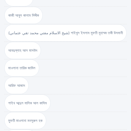
কাজী আবুল কালাম সিদ্দীক
(شيخ الاسلام مفتي محمد تقي عثماني) শাইখুল ইসলাম মুফতী মুহাম্মদ তকী উসমানী
আবদুল্লাহ আল মাসউদ
মাওলানা তারিক জামিল
আরিফ আজাদ
শাইখ আব্দুল মালিক আল কাসিম
মুফতী মাওলানা মনসূরুল হক