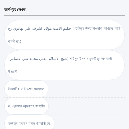
জনপ্রিয় লেখক
حكيم الامت مولانا اشرف علي تهانوي رح ( হাকীমুল উম্মত মাওলানা আশরাফ আলী
থানভী রহ.)
(شيخ الاسلام مفتي محمد تقي عثماني) শাইখুল ইসলাম মুফতী মুহাম্মদ তাকী
উসমানী
ইসলামিক ফাউন্ডেশন বাংলাদেশ
ড. খোন্দকার আব্দুল্লাহ জাহাঙ্গীর
হুজ্জাতুল ইসলাম ইমাম গাযযালী রহ.