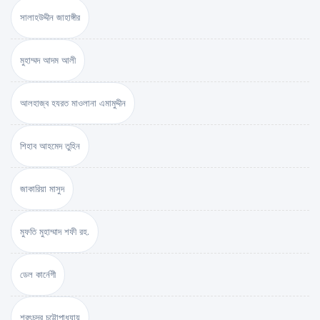
সালাহউদ্দীন জাহাঙ্গীর
মুহাম্মদ আদম আলী
আলহাজ্ব হযরত মাওলানা এমামুদ্দীন
শিহাব আহমেদ তুহিন
জাকারিয়া মাসুদ
মুফতি মুহাম্মাদ শফী রহ.
ডেল কার্নেগী
শরৎচন্দ্র চট্টোপাধ্যায়