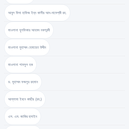
আবুল ফিদা হাফিজ ইব্‌ন কাসীর আদ-দামেশ্‌কী রহ.
মাওলানা যুলফিকার আহমদ নকশবন্দী
মাওলানা মুহাম্মদ হেমায়েত উদ্দীন
মাওলানা শামসুল হক
ড. মুহাম্মদ ফজলুর রহমান
আল্লামা ইবনে কাছীর (রহ.)
এস. এম. জাকির হুসাইন