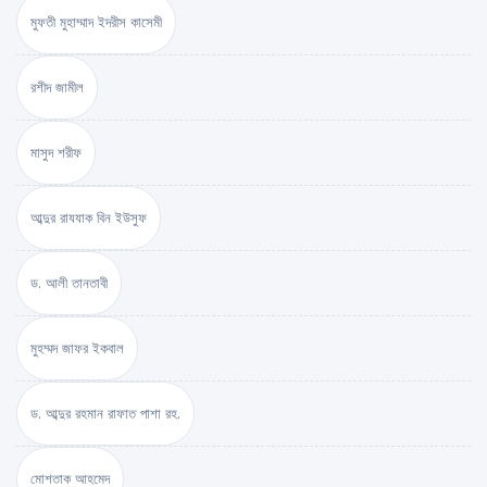
মুফতী মুহাম্মাদ ইদরীস কাসেমী
রশীদ জামীল
মাসুদ শরীফ
আব্দুর রাযযাক বিন ইউসুফ
ড. আলী তানতাবী
মুহম্মদ জাফর ইকবাল
ড. আব্দুর রহমান রাফাত পাশা রহ.
মোশতাক আহমেদ