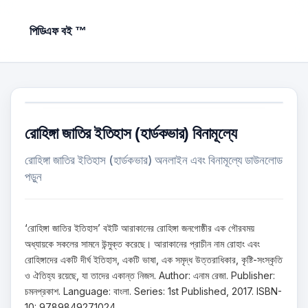
পিডিএফ বই ™
রোহিঙ্গা জাতির ইতিহাস (হার্ডকভার) বিনামূল্যে
রোহিঙ্গা জাতির ইতিহাস (হার্ডকভার) অনলাইন এবং বিনামূল্যে ডাউনলোড
পড়ুন
‘রোহিঙ্গা জাতির ইতিহাস’ বইটি আরাকানের রোহিঙ্গা জনগোষ্ঠীর এক গৌরবময়
অধ্যায়কে সকলের সামনে উন্মুক্ত করেছে। আরাকানের প্রাচীন নাম রোহাং এবং
রোহিঙ্গাদের একটি দীর্ঘ ইতিহাস, একটি ভাষা, এক সমৃদ্ধ উত্তরাধিকার, কৃষ্টি-সংস্কৃতি
ও ঐতিহ্য রয়েছে, যা তাদের একান্ত নিজস. Author: এনাম রেজা. Publisher:
চমনপ্রকাশ. Language: বাংলা. Series: 1st Published, 2017. ISBN-
10: 9789849271024.