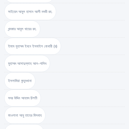
সাইয়েদ আবুল হাসান আলী নদভী রহ.
খন্দকার আবুল খায়ের রহ.
ইমাম মুহাম্মদ ইবনে ইসমাইল বোখারী (র)
মুহাম্মদ আসাদুল্লাহ আল-গালিব
ইসলামিয়া কুতুবখানা
সদর উদ্দিন আহমদ চিশতী
মাওলানা আবু তাহের মিসবাহ