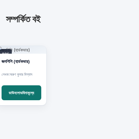
সম্পর্কিত বই
PDF
জলপিপি (হার্ডকভার)
লেখক:অরুণ কুমার বিশ্বাস
ডাউনলোডবিনামূল্যে