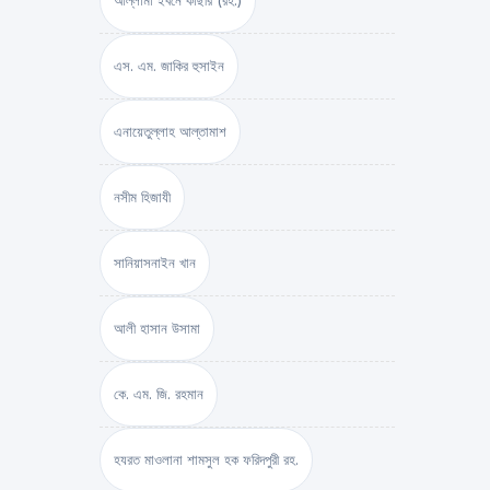
আল্লামা ইবনে কাছীর (রহ.)
এস. এম. জাকির হুসাইন
এনায়েতুল্লাহ আল্‌তামাশ
নসীম হিজাযী
সানিয়াসনাইন খান
আলী হাসান উসামা
কে. এম. জি. রহমান
হযরত মাওলানা শামসুল হক ফরিদপুরী রহ.