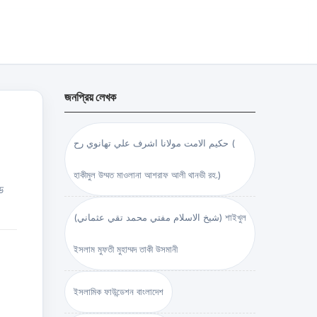
জনপ্রিয় লেখক
حكيم الامت مولانا اشرف علي تهانوي رح (
হাকীমুল উম্মত মাওলানা আশরাফ আলী থানভী রহ.)
ড
(شيخ الاسلام مفتي محمد تقي عثماني) শাইখুল
ইসলাম মুফতী মুহাম্মদ তাকী উসমানী
.
ইসলামিক ফাউন্ডেশন বাংলাদেশ