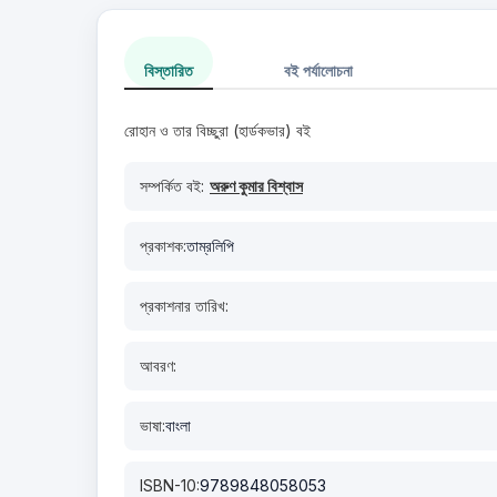
বিস্তারিত
বই পর্যালোচনা
রোহান ও তার বিচ্ছুরা (হার্ডকভার) বই
সম্পর্কিত বই:
অরুণ কুমার বিশ্বাস
প্রকাশক:
তাম্রলিপি
প্রকাশনার তারিখ:
আবরণ:
ভাষা:
বাংলা
ISBN-10:
9789848058053