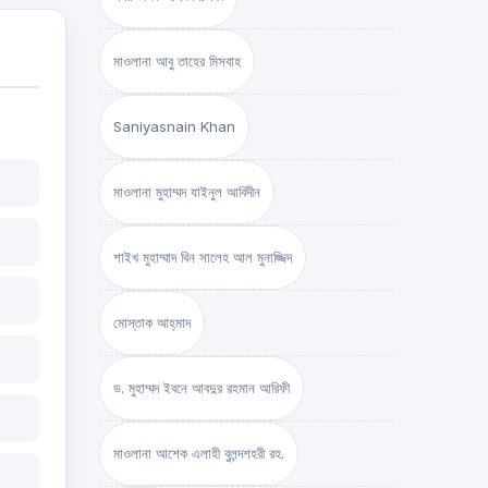
মাওলানা আবু তাহের মিসবাহ
Saniyasnain Khan
মাওলানা মুহাম্মদ যাইনুল আবিদীন
শাইখ মুহাম্মাদ বিন সালেহ আল মুনাজ্জিদ
মোস্তাক আহ্‌মাদ
ড. মুহাম্মদ ইবনে আবদুর রহমান আরিফী
মাওলানা আশেক এলাহী বুলন্দশহরী রহ.