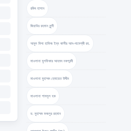
রকিব হাসান
জিয়াউর রহমান মুন্সী
আবুল ফিদা হাফিজ ইব্‌ন কাসীর আদ-দামেশ্‌কী রহ.
মাওলানা যুলফিকার আহমদ নকশবন্দী
মাওলানা মুহাম্মদ হেমায়েত উদ্দীন
মাওলানা শামসুল হক
ড. মুহাম্মদ ফজলুর রহমান