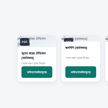
PDF
PDF
জলপিপি (হার্ডকভার)
ভূতের মায়ের টেলিফোন
(হার্ডকভার)
লেখক:অরুণ কুমার বিশ্বাস
লেখক:অরুণ কুমার বিশ্বাস
ডাউনলোডবিনামূল্যে
ডাউনলোডবিনামূল্যে