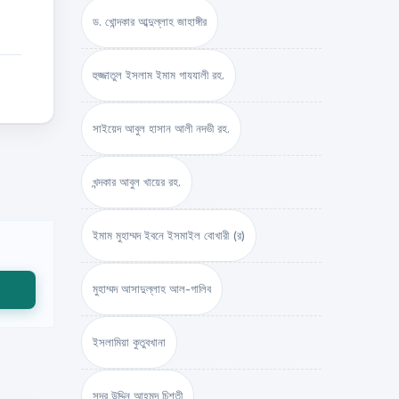
ড. খোন্দকার আব্দুল্লাহ জাহাঙ্গীর
হুজ্জাতুল ইসলাম ইমাম গাযযালী রহ.
সাইয়েদ আবুল হাসান আলী নদভী রহ.
খন্দকার আবুল খায়ের রহ.
ইমাম মুহাম্মদ ইবনে ইসমাইল বোখারী (র)
মুহাম্মদ আসাদুল্লাহ আল-গালিব
ইসলামিয়া কুতুবখানা
সদর উদ্দিন আহমদ চিশতী