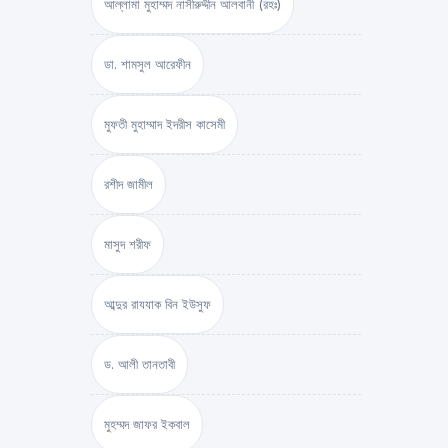
আল্লামা মুহাম্মদ নাসীরুদ্দীন আলবানী (রহঃ)
ডা. শামসুল আরেফীন
মুফতী মুহাম্মাদ ইদরীস কাসেমী
রশীদ জামীল
মাসুদ শরীফ
আব্দুর রাযযাক বিন ইউসুফ
ড. আলী তানতাবী
মুহম্মদ জাফর ইকবাল