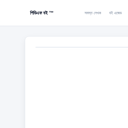
পিডিএফ বই ™
সমস্ত লেখক
বই এজেড