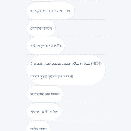
ড. আব্দুর রহমান রাফাত পাশা রহ.
মোশতাক আহমেদ
কাজী আবুল কালাম সিদ্দীক
(شيخ الاسلام مفتي محمد تقي عثماني) শাইখুল
ইসলাম মুফতী মুহাম্মদ তকী উসমানী
আবদুল্লাহ আল মাসউদ
মাওলানা তারিক জামিল
আরিফ আজাদ