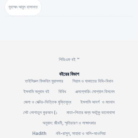
মুহাম্মদ আবুল হাসানাত
পিডিএফ বই ™
বইয়ের বিভাগ
তাইসিরুল ফিকহিল মুয়াসসার
সিয়াম ও যাকাতের বিধি-বিধান
ইসলামি অনুবাদ বই
বিবিধ
এক্সপ্লোরিং সোশ্যাল বিসনেস
জেলা ও সেক্টর-ভিত্তিক মুক্তিযুদ্ধ
ইসলামি আদর্শ ও মতবাদ
সেট লোগাতুল কুরআন (১
মাতা-পিতার জন্য সবটুকু ভালোবাসা
অনুবাদ: জীবনী, স্মৃতিচারণ ও সাক্ষাৎকার
Hadith
নবি-রাসুল, সাহাবা ও অলি-আওলিয়া