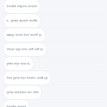
ইসলামিক ফাউন্ডেশন বাংলাদেশ
ড. খোন্দকার আব্দুল্লাহ জাহাঙ্গীর
হুজ্জাতুল ইসলাম ইমাম গাযযালী রহ.
সাইয়েদ আবুল হাসান আলী নদভী রহ.
খন্দকার আবুল খায়ের রহ.
ইমাম মুহাম্মদ ইবনে ইসমাইল বোখারী (র)
মুহাম্মদ আসাদুল্লাহ আল-গালিব
ইসলামিয়া কুতুবখানা