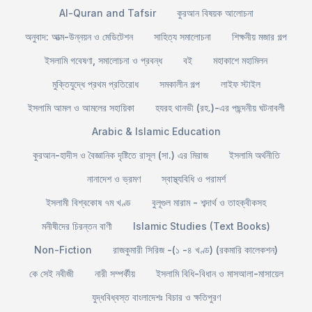
Al-Quran and Tafsir
কুরআন বিষয়ক আলোচনা
অনুবাদ: আত্ম-উন্নয়ন ও মেডিটেশন
সাহিত্য সমালোচনা
শিক্ষনীয় মজার গল্প
ইসলামি গবেষণা, সমালোচনা ও প্রবন্ধ
বই
মহাকাশে মহামিলন
মুক্তিযুদ্ধে প্রথম প্রতিরোধ
সমকালীন গল্প
লাইফ স্টাইল
ইসলামি আমল ও আমলের সহায়িকা
হযরহ থানভী (রহ.)-এর পছন্দনীয় ঘটনাবলী
Arabic & Islamic Education
কুরআন-হাদীস ও বৈজ্ঞানিক দৃষ্টিতে রাসূল (সা.) এর মিরাজ
ইসলামি অর্থনীতি
নানাদেশ ও ভ্রমণ
স্বাস্থ্যবিধি ও পরামর্শ
ইসলামী বিশ্বকোষ ৭ম খণ্ড
বুলূগুল মারাম - শব্দার্থ ও তাহক্বীকসহ
মনীষীদের চিরন্তন বাণী
Islamic Studies (Text Books)
Non-Fiction
রাজকুমারী সিরিজ -(১ -৪ খণ্ড) (রকমারি কালেকশন)
কে সেই নবীজী
নারী সম্পর্কীয়
ইসলামি বিধি-বিধান ও মাসআলা-মাসায়েল
যুদ্ধবিধ্বস্ত বাংলাদেশঃ বিচার ও ক্ষতিপুরণ