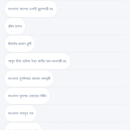
মাওলানা আশেক এলাহী বুলন্দশহরী রহ.
রকিব হাসান
জিয়াউর রহমান মুন্সী
আবুল ফিদা হাফিজ ইব্‌ন কাসীর আদ-দামেশ্‌কী রহ.
মাওলানা যুলফিকার আহমদ নকশবন্দী
মাওলানা মুহাম্মদ হেমায়েত উদ্দীন
মাওলানা শামসুল হক