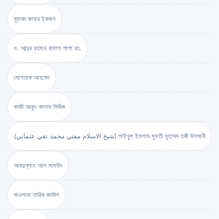
মুহম্মদ জাফর ইকবাল
ড. আব্দুর রহমান রাফাত পাশা রহ.
মোশতাক আহমেদ
কাজী আবুল কালাম সিদ্দীক
(شيخ الاسلام مفتي محمد تقي عثماني) শাইখুল ইসলাম মুফতী মুহাম্মদ তকী উসমানী
আবদুল্লাহ আল মাসউদ
মাওলানা তারিক জামিল