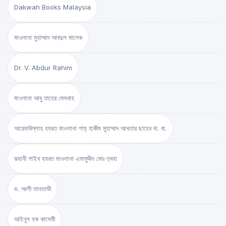
Dakwah Books Malaysia
মাওলানা মুহাম্মাদ আবদুল মালেক
Dr. V. Abdur Rahim
মাওলানা আবু তাহের মেসবাহ
আরেফবিল্লাহ হযরত মাওলানা শাহ্ হাকীম মুহাম্মাদ আখতার ছাহেব দা. বা.
রূহানী শাইখ হযরত মাওলানা এমামুদ্দীন মোঃ ত্বহা
ড. আলী তানতাভী
আইনুল হক কাসেমী