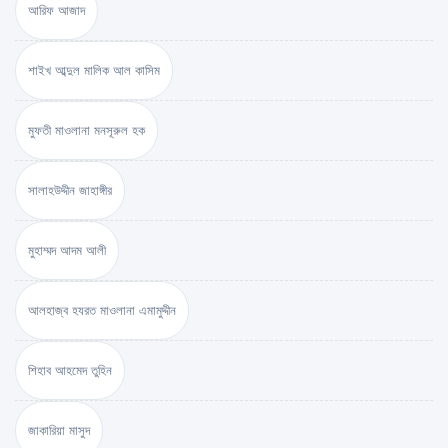
আরিফ আজাদ
শাইখ আব্দুল মালিক আল কাসিম
মুফতী মাওলানা মনসূরুল হক
সালাহউদ্দীন জাহাঙ্গীর
মুহাম্মদ আদম আলী
আলহাজ্ব হযরত মাওলানা এমামুদ্দীন
শিহাব আহমেদ তুহিন
জাকারিয়া মাসুদ