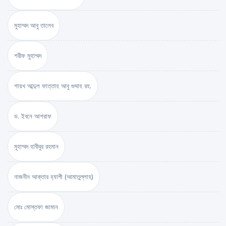
মুহাম্মদ আবু তালেব
শরীফ মুহাম্মদ
শায়খ আব্দুল ফাত্তাহ আবু গুদ্দাহ রহ.
ড. ইবনে আশরাফ
মুহাম্মদ হাবীবুর রহমান
নাজনীন আক্তার হ্যাপী (আমাতুল্লাহ)
মোঃ মোস্তফা জামান