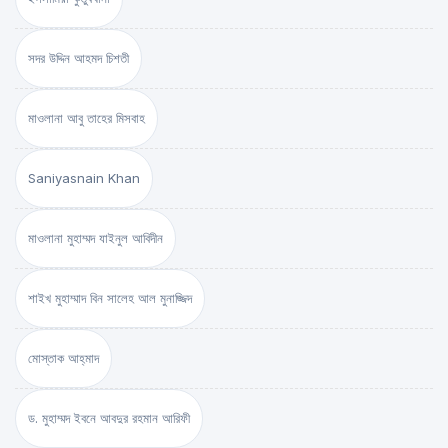
সদর উদ্দিন আহমদ চিশতী
মাওলানা আবু তাহের মিসবাহ
Saniyasnain Khan
মাওলানা মুহাম্মদ যাইনুল আবিদীন
শাইখ মুহাম্মাদ বিন সালেহ আল মুনাজ্জিদ
মোস্তাক আহ্‌মাদ
ড. মুহাম্মদ ইবনে আবদুর রহমান আরিফী