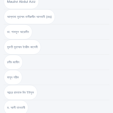
Maulivi Abdul Aziz
আল্লামা মুহাম্মদ নাসীরুদ্দীন আলবানী (রহঃ)
ডা. শামসুল আরেফীন
মুফতী মুহাম্মাদ ইদরীস কাসেমী
রশীদ জামীল
মাসুদ শরীফ
আব্দুর রাযযাক বিন ইউসুফ
ড. আলী তানতাবী