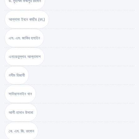
ড. মুহাম্মদ ফজলুর রহমান
আল্লামা ইবনে কাছীর (রহ.)
এস. এম. জাকির হুসাইন
এনায়েতুল্লাহ আল্‌তামাশ
নসীম হিজাযী
সানিয়াসনাইন খান
আলী হাসান উসামা
কে. এম. জি. রহমান