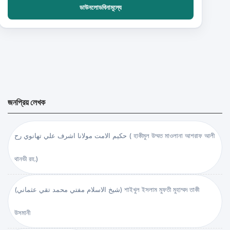
ডাউনলোডবিনামূল্যে
জনপ্রিয় লেখক
حكيم الامت مولانا اشرف علي تهانوي رح ( হাকীমুল উম্মত মাওলানা আশরাফ আলী
থানভী রহ.)
(شيخ الاسلام مفتي محمد تقي عثماني) শাইখুল ইসলাম মুফতী মুহাম্মদ তাকী
উসমানী