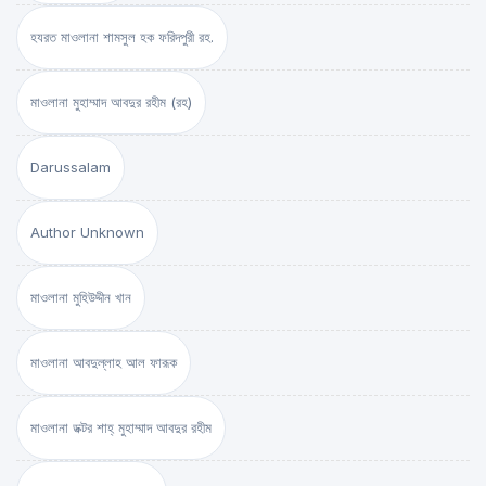
হযরত মাওলানা শামসুল হক ফরিদপুরী রহ.
মাওলানা মুহাম্মাদ আবদুর রহীম (রহ)
Darussalam
Author Unknown
মাওলানা মুহিউদ্দীন খান
মাওলানা আবদুল্লাহ আল ফারূক
মাওলানা ডক্টর শাহ্‌ মুহাম্মাদ আবদুর রহীম