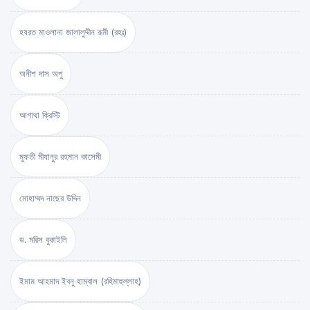
হযরত মাওলানা জালালুদ্দীন রূমী (রহঃ)
অনীশ দাস অপু
আগাথা ক্রিস্টি
মুফতী মীযানুর রহমান কাসেমী
মোহাম্মদ নাছের উদ্দিন
ড. মরিস বুকাইলি
ইমাম আহমাদ ইবনু হাম্বাল (রহিমাহুল্লাহ)