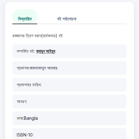
বিস্তারিত
বই পর্যালোচনা
রমজানের ত্রিশ বয়ান(হার্ডকভার) বই
সম্পর্কিত বই:
হুমায়ুন আইয়ুব
প্রকাশক:
মাকতাবাতুল আযহার
প্রকাশনার তারিখ:
আবরণ:
ভাষা:
Bangla
ISBN-10: