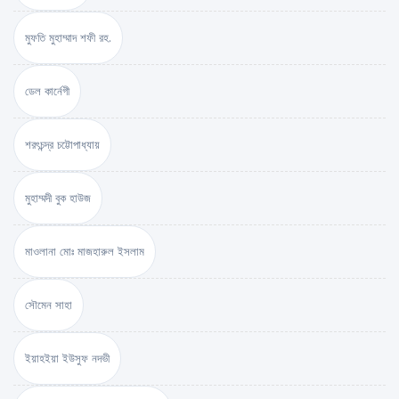
মুফতি মুহাম্মাদ শফী রহ.
ডেল কার্নেগী
শরৎচন্দ্র চট্টোপাধ্যায়
মুহাম্মদী বুক হাউজ
মাওলানা মোঃ মাজহারুল ইসলাম
সৌমেন সাহা
ইয়াহইয়া ইউসুফ নদভী