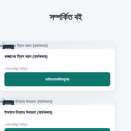
সম্পর্কিত বই
PDF
রমজানের ত্রিশ বয়ান (হার্ডকভার)
লেখক:হুমায়ুন আইয়ুব
ডাউনলোডবিনামূল্যে
PDF
ইসলামে চিন্তার উদারতা (হার্ডকভার)
লেখক:হুমায়ুন আইয়ুব