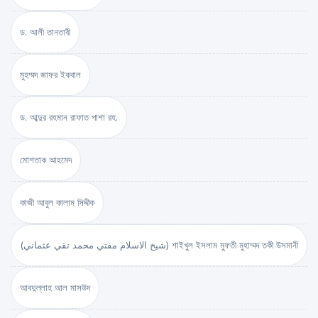
ড. আলী তানতাবী
মুহম্মদ জাফর ইকবাল
ড. আব্দুর রহমান রাফাত পাশা রহ.
মোশতাক আহমেদ
কাজী আবুল কালাম সিদ্দীক
(شيخ الاسلام مفتي محمد تقي عثماني) শাইখুল ইসলাম মুফতী মুহাম্মদ তকী উসমানী
আবদুল্লাহ আল মাসউদ