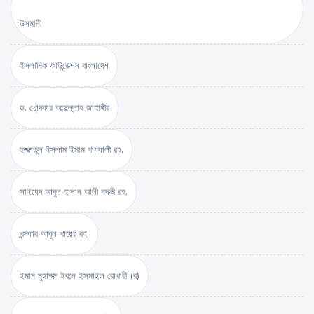
উসমানী
ইসলামিক ফাউন্ডেশন বাংলাদেশ
ড. খোন্দকার আব্দুল্লাহ জাহাঙ্গীর
হুজ্জাতুল ইসলাম ইমাম গাযযালী রহ.
সাইয়েদ আবুল হাসান আলী নদভী রহ.
খন্দকার আবুল খায়ের রহ.
ইমাম মুহাম্মদ ইবনে ইসমাইল বোখারী (র)