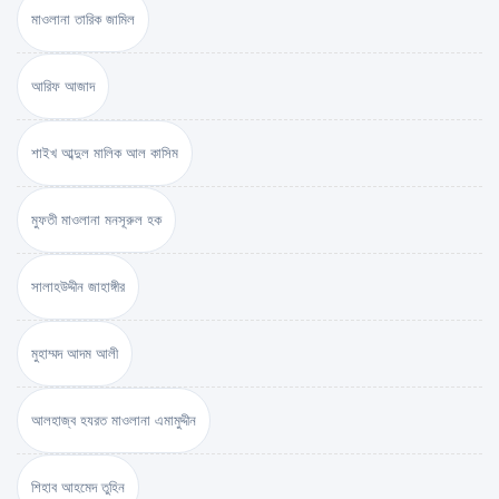
মাওলানা তারিক জামিল
আরিফ আজাদ
শাইখ আব্দুল মালিক আল কাসিম
মুফতী মাওলানা মনসূরুল হক
সালাহউদ্দীন জাহাঙ্গীর
মুহাম্মদ আদম আলী
আলহাজ্ব হযরত মাওলানা এমামুদ্দীন
শিহাব আহমেদ তুহিন