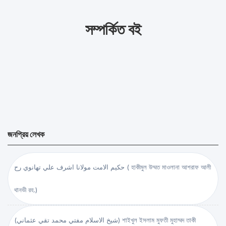
সম্পর্কিত বই
জনপ্রিয় লেখক
حكيم الامت مولانا اشرف علي تهانوي رح ( হাকীমুল উম্মত মাওলানা আশরাফ আলী
থানভী রহ.)
(شيخ الاسلام مفتي محمد تقي عثماني) শাইখুল ইসলাম মুফতী মুহাম্মদ তাকী