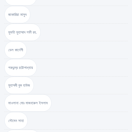
জাকারিয়া মাসুদ
মুফতি মুহাম্মাদ শফী রহ.
ডেল কার্নেগী
শরৎচন্দ্র চট্টোপাধ্যায়
মুহাম্মদী বুক হাউজ
মাওলানা মোঃ মাজহারুল ইসলাম
সৌমেন সাহা