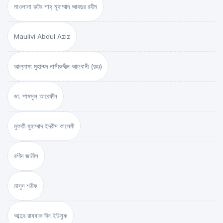
মাওলানা ডক্টর শাহ্‌ মুহাম্মাদ আবদুর রহীম
Maulivi Abdul Aziz
আল্লামা মুহাম্মদ নাসীরুদ্দীন আলবানী (রহঃ)
ডা. শামসুল আরেফীন
মুফতী মুহাম্মাদ ইদরীস কাসেমী
রশীদ জামীল
মাসুদ শরীফ
আব্দুর রাযযাক বিন ইউসুফ