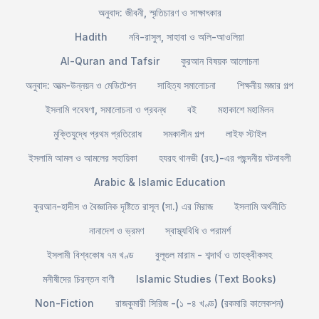
অনুবাদ: জীবনী, স্মৃতিচারণ ও সাক্ষাৎকার
Hadith
নবি-রাসুল, সাহাবা ও অলি-আওলিয়া
Al-Quran and Tafsir
কুরআন বিষয়ক আলোচনা
অনুবাদ: আত্ম-উন্নয়ন ও মেডিটেশন
সাহিত্য সমালোচনা
শিক্ষনীয় মজার গল্প
ইসলামি গবেষণা, সমালোচনা ও প্রবন্ধ
বই
মহাকাশে মহামিলন
মুক্তিযুদ্ধে প্রথম প্রতিরোধ
সমকালীন গল্প
লাইফ স্টাইল
ইসলামি আমল ও আমলের সহায়িকা
হযরহ থানভী (রহ.)-এর পছন্দনীয় ঘটনাবলী
Arabic & Islamic Education
কুরআন-হাদীস ও বৈজ্ঞানিক দৃষ্টিতে রাসূল (সা.) এর মিরাজ
ইসলামি অর্থনীতি
নানাদেশ ও ভ্রমণ
স্বাস্থ্যবিধি ও পরামর্শ
ইসলামী বিশ্বকোষ ৭ম খণ্ড
বুলূগুল মারাম - শব্দার্থ ও তাহক্বীকসহ
মনীষীদের চিরন্তন বাণী
Islamic Studies (Text Books)
Non-Fiction
রাজকুমারী সিরিজ -(১ -৪ খণ্ড) (রকমারি কালেকশন)