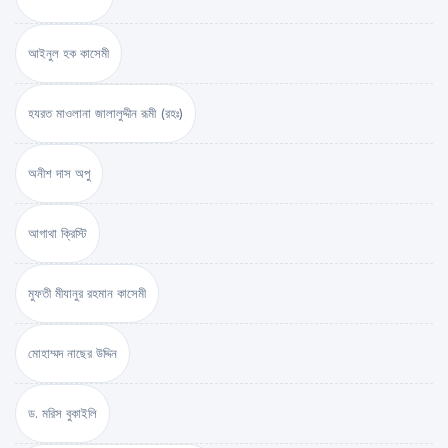
আইনুল হক কাসেমী
হযরত মাওলানা জালালুদ্দীন রূমী (রহঃ)
অনীশ দাস অপু
আগাথা ক্রিস্টি
মুফতী মীযানুর রহমান কাসেমী
মোহাম্মদ নাছের উদ্দিন
ড. মরিস বুকাইলি