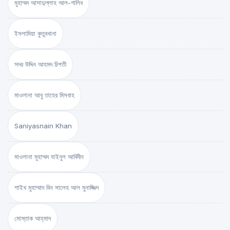
মুহাম্মদ আসাদুল্লাহ আল-গালিব
ইসলামিয়া কুতুবখানা
সদর উদ্দিন আহমদ চিশতী
মাওলানা আবু তাহের মিসবাহ
Saniyasnain Khan
মাওলানা মুহাম্মদ যাইনুল আবিদীন
শাইখ মুহাম্মাদ বিন সালেহ আল মুনাজ্জিদ
মোস্তাক আহ্‌মাদ