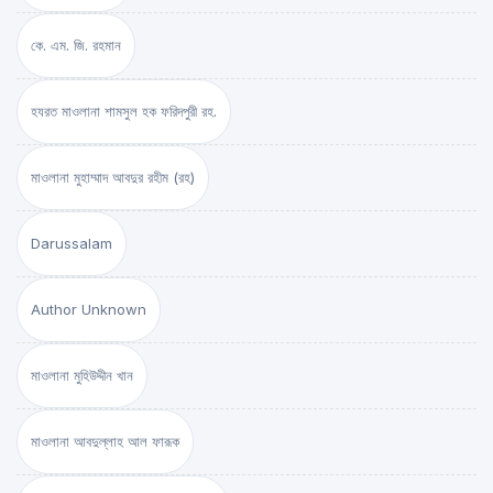
কে. এম. জি. রহমান
হযরত মাওলানা শামসুল হক ফরিদপুরী রহ.
মাওলানা মুহাম্মাদ আবদুর রহীম (রহ)
Darussalam
Author Unknown
মাওলানা মুহিউদ্দীন খান
মাওলানা আবদুল্লাহ আল ফারূক