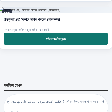
PDF
রাসূলুল্লাহ (ছ) কিভাবে নামাজ পড়তেন (হার্ডকভার)
লেখক:আল্লামা হাফিয ইবনুল কায়্যিম আল জাওযী
ডাউনলোডবিনামূল্যে
জনপ্রিয় লেখক
حكيم الامت مولانا اشرف علي تهانوي رح ( হাকীমুল উম্মত মাওলানা আশরাফ আলী