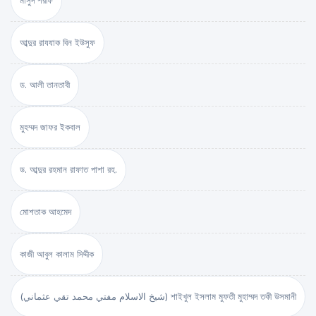
মাসুদ শরীফ
আব্দুর রাযযাক বিন ইউসুফ
ড. আলী তানতাবী
মুহম্মদ জাফর ইকবাল
ড. আব্দুর রহমান রাফাত পাশা রহ.
মোশতাক আহমেদ
কাজী আবুল কালাম সিদ্দীক
(شيخ الاسلام مفتي محمد تقي عثماني) শাইখুল ইসলাম মুফতী মুহাম্মদ তকী উসমানী