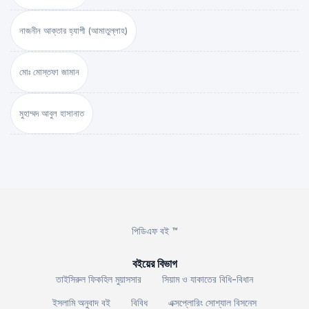
নাজনীন আক্তার হ্যাপী (আমাতুল্লাহ)
মোঃ মোস্তফা জামান
মুহাম্মদ আবুল হাসানাত
পিডিএফ বই ™
বইয়ের বিভাগ
তাইসিরুল ফিকহিল মুয়াসসার
সিয়াম ও যাকাতের বিধি-বিধান
ইসলামি অনুবাদ বই
বিবিধ
এক্সপ্লোরিং সোশ্যাল বিসনেস