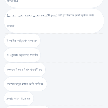
থানভী রহ.)
(شيخ الاسلام مفتي محمد تقي عثماني) শাইখুল ইসলাম মুফতী মুহাম্মদ তাকী
উসমানী
ইসলামিক ফাউন্ডেশন বাংলাদেশ
ড. খোন্দকার আব্দুল্লাহ জাহাঙ্গীর
হুজ্জাতুল ইসলাম ইমাম গাযযালী রহ.
সাইয়েদ আবুল হাসান আলী নদভী রহ.
খন্দকার আবুল খায়ের রহ.