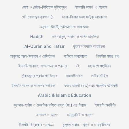
জেলা ও সেক্টর-ভিত্তিক মুক্তিযুদ্ধ
ইসলামি আদর্শ ও মতবাদ
সেট লোগাতুল কুরআন (১
মাতা-পিতার জন্য সবটুকু ভালোবাসা
অনুবাদ: জীবনী, স্মৃতিচারণ ও সাক্ষাৎকার
Hadith
নবি-রাসুল, সাহাবা ও অলি-আওলিয়া
Al-Quran and Tafsir
কুরআন বিষয়ক আলোচনা
অনুবাদ: আত্ম-উন্নয়ন ও মেডিটেশন
সাহিত্য সমালোচনা
শিক্ষনীয় মজার গল্প
ইসলামি গবেষণা, সমালোচনা ও প্রবন্ধ
বই
মহাকাশে মহামিলন
মুক্তিযুদ্ধে প্রথম প্রতিরোধ
সমকালীন গল্প
লাইফ স্টাইল
ইসলামি আমল ও আমলের সহায়িকা
হযরহ থানভী (রহ.)-এর পছন্দনীয় ঘটনাবলী
Arabic & Islamic Education
কুরআন-হাদীস ও বৈজ্ঞানিক দৃষ্টিতে রাসূল (সা.) এর মিরাজ
ইসলামি অর্থনীতি
নানাদেশ ও ভ্রমণ
স্বাস্থ্যবিধি ও পরামর্শ
ইসলামী বিশ্বকোষ ৭ম খণ্ড
বুলূগুল মারাম - শব্দার্থ ও তাহক্বীকসহ