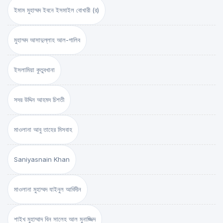
ইমাম মুহাম্মদ ইবনে ইসমাইল বোখারী (র)
মুহাম্মদ আসাদুল্লাহ আল-গালিব
ইসলামিয়া কুতুবখানা
সদর উদ্দিন আহমদ চিশতী
মাওলানা আবু তাহের মিসবাহ
Saniyasnain Khan
মাওলানা মুহাম্মদ যাইনুল আবিদীন
শাইখ মুহাম্মাদ বিন সালেহ আল মুনাজ্জিদ