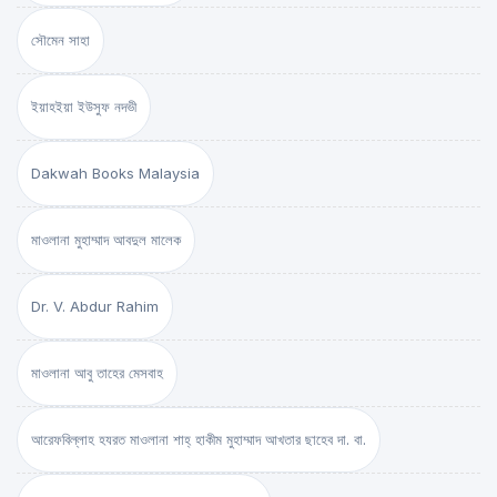
সৌমেন সাহা
ইয়াহইয়া ইউসুফ নদভী
Dakwah Books Malaysia
মাওলানা মুহাম্মাদ আবদুল মালেক
Dr. V. Abdur Rahim
মাওলানা আবু তাহের মেসবাহ
আরেফবিল্লাহ হযরত মাওলানা শাহ্ হাকীম মুহাম্মাদ আখতার ছাহেব দা. বা.