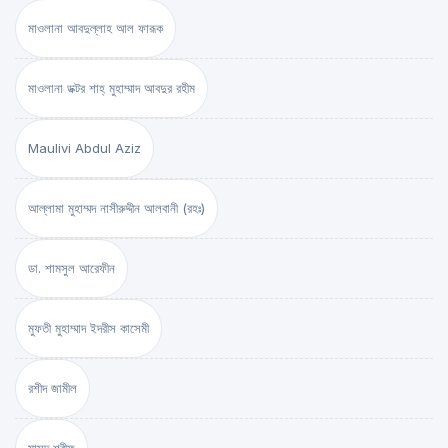
মাওলানা আবদুল্লাহ আল ফারূক
মাওলানা ডক্টর শাহ্‌ মুহাম্মাদ আবদুর রহীম
Maulivi Abdul Aziz
আল্লামা মুহাম্মদ নাসীরুদ্দীন আলবানী (রহঃ)
ডা. শামসুল আরেফীন
মুফতী মুহাম্মাদ ইদরীস কাসেমী
রশীদ জামীল