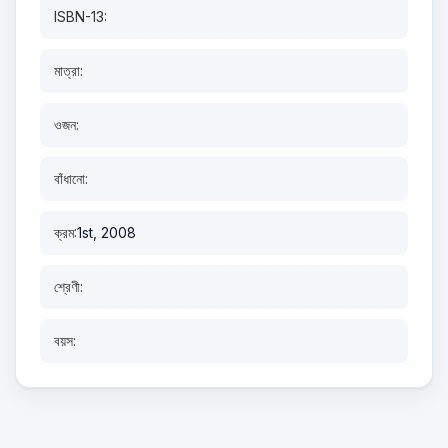
ISBN-13:
মাত্রা:
ওজন:
বাঁধানো:
ক্রম:
1st, 2008
শ্রেণী:
বয়স: