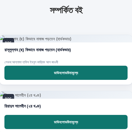
সম্পর্কিত বই
PDF
রাসূলুল্লাহ (ছ) কিভাবে নামাজ পড়তেন (হার্ডকভার)
লেখক:আল্লামা হাফিয ইবনুল কায়্যিম আল জাওযী
ডাউনলোডবিনামূল্যে
PDF
রিয়াদুস সালেহীন (২য় খণ্ড)
ডাউনলোডবিনামূল্যে