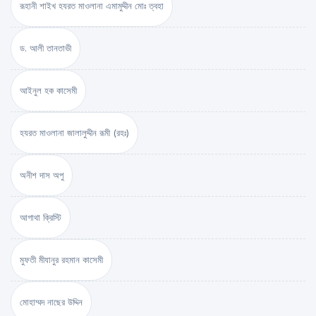
রূহানী শাইখ হযরত মাওলানা এমামুদ্দীন মোঃ ত্বহা
ড. আলী তানতাভী
আইনুল হক কাসেমী
হযরত মাওলানা জালালুদ্দীন রূমী (রহঃ)
অনীশ দাস অপু
আগাথা ক্রিস্টি
মুফতী মীযানুর রহমান কাসেমী
মোহাম্মদ নাছের উদ্দিন