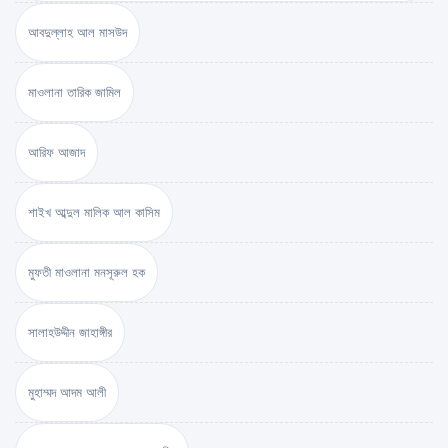
আবদুল্লাহ আল মাসউদ
মাওলানা তারিক জামিল
আরিফ আজাদ
শাইখ আব্দুল মালিক আল কাসিম
মুফতী মাওলানা মনসূরুল হক
সালাহউদ্দীন জাহাঙ্গীর
মুহাম্মদ আদম আলী