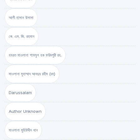
আলী হাসান উসামা
কে. এম. জি. রহমান
হযরত মাওলানা শামসুল হক ফরিদপুরী রহ.
মাওলানা মুহাম্মাদ আবদুর রহীম (রহ)
Darussalam
Author Unknown
মাওলানা মুহিউদ্দীন খান