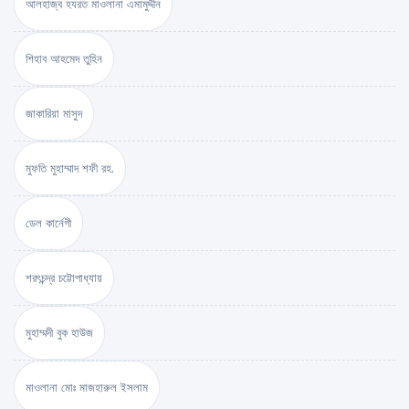
আলহাজ্ব হযরত মাওলানা এমামুদ্দীন
শিহাব আহমেদ তুহিন
জাকারিয়া মাসুদ
মুফতি মুহাম্মাদ শফী রহ.
ডেল কার্নেগী
শরৎচন্দ্র চট্টোপাধ্যায়
মুহাম্মদী বুক হাউজ
মাওলানা মোঃ মাজহারুল ইসলাম