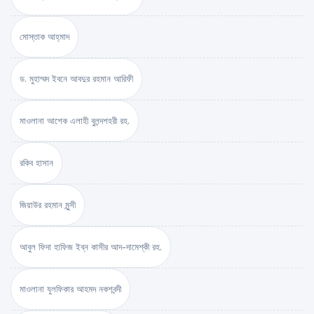
মোস্তাক আহ্‌মাদ
ড. মুহাম্মদ ইবনে আবদুর রহমান আরিফী
মাওলানা আশেক এলাহী বুলন্দশহরী রহ.
রকিব হাসান
জিয়াউর রহমান মুন্সী
আবুল ফিদা হাফিজ ইব্‌ন কাসীর আদ-দামেশ্‌কী রহ.
মাওলানা যুলফিকার আহমদ নকশবন্দী