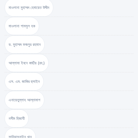
মাওলানা মুহাম্মদ হেমায়েত উদ্দীন
মাওলানা শামসুল হক
ড. মুহাম্মদ ফজলুর রহমান
আল্লামা ইবনে কাছীর (রহ.)
এস. এম. জাকির হুসাইন
এনায়েতুল্লাহ আল্‌তামাশ
নসীম হিজাযী
সানিয়াসনাইন খান