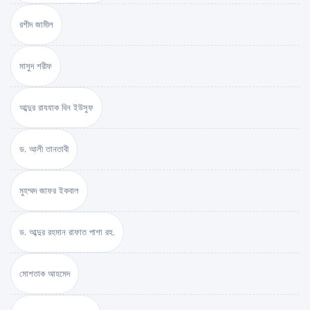
রশীদ জামীল
মাসুদ শরীফ
আব্দুর রাযযাক বিন ইউসুফ
ড. আলী তানতাবী
মুহম্মদ জাফর ইকবাল
ড. আব্দুর রহমান রাফাত পাশা রহ.
মোশতাক আহমেদ