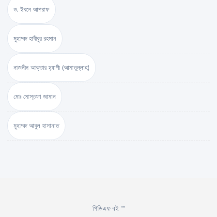
ড. ইবনে আশরাফ
মুহাম্মদ হাবীবুর রহমান
নাজনীন আক্তার হ্যাপী (আমাতুল্লাহ)
মোঃ মোস্তফা জামান
মুহাম্মদ আবুল হাসানাত
পিডিএফ বই ™