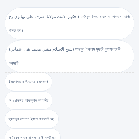
حكيم الامت مولانا اشرف علي تهانوي رح ( হাকীমুল উম্মত মাওলানা আশরাফ আলী
থানভী রহ.)
(شيخ الاسلام مفتي محمد تقي عثماني) শাইখুল ইসলাম মুফতী মুহাম্মদ তাকী
উসমানী
ইসলামিক ফাউন্ডেশন বাংলাদেশ
ড. খোন্দকার আব্দুল্লাহ জাহাঙ্গীর
হুজ্জাতুল ইসলাম ইমাম গাযযালী রহ.
সাইয়েদ আবুল হাসান আলী নদভী রহ.