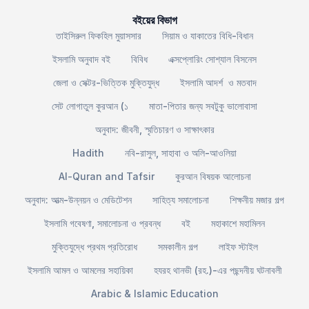
বইয়ের বিভাগ
তাইসিরুল ফিকহিল মুয়াসসার
সিয়াম ও যাকাতের বিধি-বিধান
ইসলামি অনুবাদ বই
বিবিধ
এক্সপ্লোরিং সোশ্যাল বিসনেস
জেলা ও সেক্টর-ভিত্তিক মুক্তিযুদ্ধ
ইসলামি আদর্শ ও মতবাদ
সেট লোগাতুল কুরআন (১
মাতা-পিতার জন্য সবটুকু ভালোবাসা
অনুবাদ: জীবনী, স্মৃতিচারণ ও সাক্ষাৎকার
Hadith
নবি-রাসুল, সাহাবা ও অলি-আওলিয়া
Al-Quran and Tafsir
কুরআন বিষয়ক আলোচনা
অনুবাদ: আত্ম-উন্নয়ন ও মেডিটেশন
সাহিত্য সমালোচনা
শিক্ষনীয় মজার গল্প
ইসলামি গবেষণা, সমালোচনা ও প্রবন্ধ
বই
মহাকাশে মহামিলন
মুক্তিযুদ্ধে প্রথম প্রতিরোধ
সমকালীন গল্প
লাইফ স্টাইল
ইসলামি আমল ও আমলের সহায়িকা
হযরহ থানভী (রহ.)-এর পছন্দনীয় ঘটনাবলী
Arabic & Islamic Education