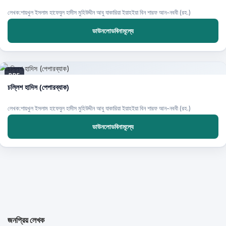
লেখক:শায়খুল ইসলাম হাফেযুল হাদীস মুহিউদ্দীন আবু যাকারিয়া ইয়াহইয়া বিন শারফ আন-নববী (রহ.)
ডাউনলোডবিনামূল্যে
PDF
চল্লিশ হাদিস (পেপারব্যাক)
লেখক:শায়খুল ইসলাম হাফেযুল হাদীস মুহিউদ্দীন আবু যাকারিয়া ইয়াহইয়া বিন শারফ আন-নববী (রহ.)
ডাউনলোডবিনামূল্যে
জনপ্রিয় লেখক