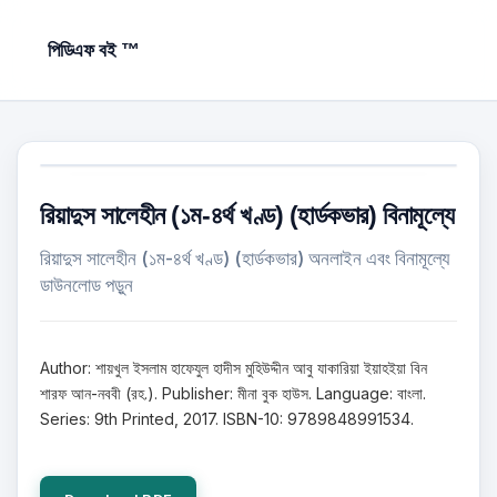
পিডিএফ বই ™
রিয়াদুস সালেহীন (১ম-৪র্থ খণ্ড) (হার্ডকভার) বিনামূল্যে
রিয়াদুস সালেহীন (১ম-৪র্থ খণ্ড) (হার্ডকভার) অনলাইন এবং বিনামূল্যে
ডাউনলোড পড়ুন
Author: শায়খুল ইসলাম হাফেযুল হাদীস মুহিউদ্দীন আবু যাকারিয়া ইয়াহইয়া বিন
শারফ আন-নববী (রহ.). Publisher: মীনা বুক হাউস. Language: বাংলা.
Series: 9th Printed, 2017. ISBN-10: 9789848991534.