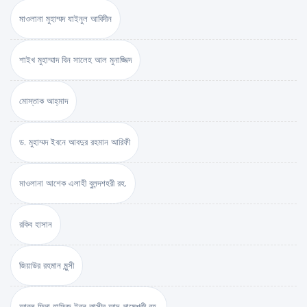
মাওলানা মুহাম্মদ যাইনুল আবিদীন
শাইখ মুহাম্মাদ বিন সালেহ আল মুনাজ্জিদ
মোস্তাক আহ্‌মাদ
ড. মুহাম্মদ ইবনে আবদুর রহমান আরিফী
মাওলানা আশেক এলাহী বুলন্দশহরী রহ.
রকিব হাসান
জিয়াউর রহমান মুন্সী
আবুল ফিদা হাফিজ ইব্‌ন কাসীর আদ-দামেশ্‌কী রহ.