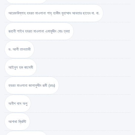
আরেফবিল্লাহ হযরত মাওলানা শাহ্ হাকীম মুহাম্মাদ আখতার ছাহেব দা. বা.
রূহানী শাইখ হযরত মাওলানা এমামুদ্দীন মোঃ ত্বহা
ড. আলী তানতাভী
আইনুল হক কাসেমী
হযরত মাওলানা জালালুদ্দীন রূমী (রহঃ)
অনীশ দাস অপু
আগাথা ক্রিস্টি