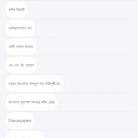
নসীম হিজাযী
সানিয়াসনাইন খান
আলী হাসান উসামা
কে. এম. জি. রহমান
হযরত মাওলানা শামসুল হক ফরিদপুরী রহ.
মাওলানা মুহাম্মাদ আবদুর রহীম (রহ)
Darussalam