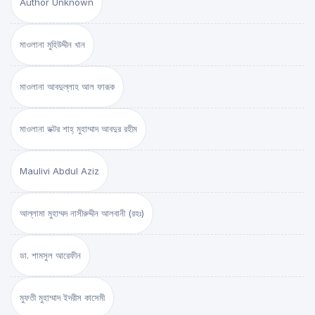
Author Unknown
মাওলানা মুহিউদ্দীন খান
মাওলানা আবদুল্লাহ আল ফারূক
মাওলানা ডক্টর শাহ্‌ মুহাম্মাদ আবদুর রহীম
Maulivi Abdul Aziz
আল্লামা মুহাম্মদ নাসীরুদ্দীন আলবানী (রহঃ)
ডা. শামসুল আরেফীন
মুফতী মুহাম্মাদ ইদরীস কাসেমী