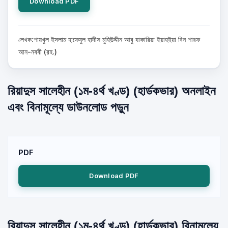
Download PDF
লেখক:শায়খুল ইসলাম হাফেযুল হাদীস মুহিউদ্দীন আবু যাকারিয়া ইয়াহইয়া বিন শারফ
আন-নববী (রহ.)
রিয়াদুস সালেহীন (১ম-৪র্থ খণ্ড) (হার্ডকভার) অনলাইন
এবং বিনামূল্যে ডাউনলোড পড়ুন
PDF
Download PDF
রিয়াদুস সালেহীন (১ম-৪র্থ খণ্ড) (হার্ডকভার) বিনামূল্যে