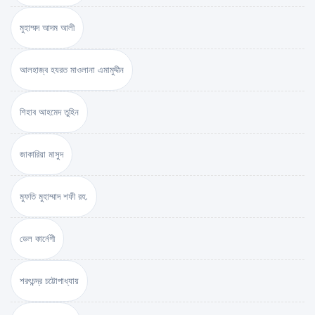
মুহাম্মদ আদম আলী
আলহাজ্ব হযরত মাওলানা এমামুদ্দীন
শিহাব আহমেদ তুহিন
জাকারিয়া মাসুদ
মুফতি মুহাম্মাদ শফী রহ.
ডেল কার্নেগী
শরৎচন্দ্র চট্টোপাধ্যায়