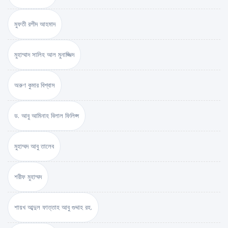
মুফতী রশীদ আহমাদ
মুহাম্মাদ সালিহ আল মুনাজ্জিদ
অরুণ কুমার বিশ্বাস
ড. আবু আমিনাহ বিলাল ফিলিপ্স
মুহাম্মদ আবু তালেব
শরীফ মুহাম্মদ
শায়খ আব্দুল ফাত্তাহ আবু গুদ্দাহ রহ.