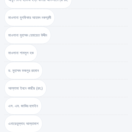
মাওলানা যুলফিকার আহমদ নকশবন্দী
মাওলানা মুহাম্মদ হেমায়েত উদ্দীন
মাওলানা শামসুল হক
ড. মুহাম্মদ ফজলুর রহমান
আল্লামা ইবনে কাছীর (রহ.)
এস. এম. জাকির হুসাইন
এনায়েতুল্লাহ আল্‌তামাশ