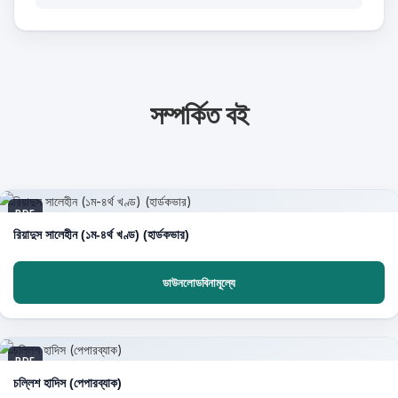
সম্পর্কিত বই
PDF
রিয়াদুস সালেহীন (১ম-৪র্থ খণ্ড) (হার্ডকভার)
ডাউনলোডবিনামূল্যে
PDF
চল্লিশ হাদিস (পেপারব্যাক)