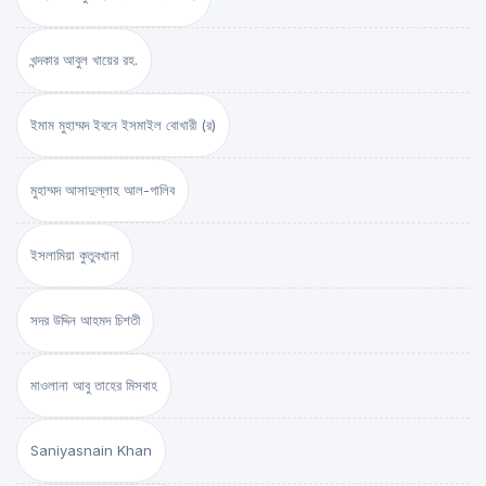
খন্দকার আবুল খায়ের রহ.
ইমাম মুহাম্মদ ইবনে ইসমাইল বোখারী (র)
মুহাম্মদ আসাদুল্লাহ আল-গালিব
ইসলামিয়া কুতুবখানা
সদর উদ্দিন আহমদ চিশতী
মাওলানা আবু তাহের মিসবাহ
Saniyasnain Khan