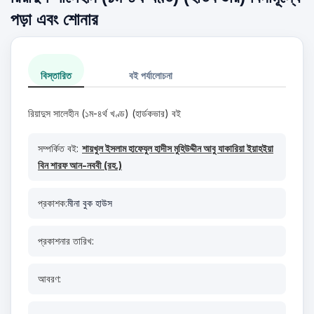
পড়া এবং শোনার
বিস্তারিত
বই পর্যালোচনা
রিয়াদুস সালেহীন (১ম-৪র্থ খণ্ড) (হার্ডকভার) বই
সম্পর্কিত বই:
শায়খুল ইসলাম হাফেযুল হাদীস মুহিউদ্দীন আবু যাকারিয়া ইয়াহইয়া
বিন শারফ আন-নববী (রহ.)
প্রকাশক:
মীনা বুক হাউস
প্রকাশনার তারিখ:
আবরণ: