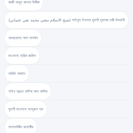
কাজী আবুল কালাম সিদ্দীক
(شيخ الاسلام مفتي محمد تقي عثماني) শাইখুল ইসলাম মুফতী মুহাম্মদ তকী উসমানী
আবদুল্লাহ আল মাসউদ
মাওলানা তারিক জামিল
আরিফ আজাদ
শাইখ আব্দুল মালিক আল কাসিম
মুফতী মাওলানা মনসূরুল হক
সালাহউদ্দীন জাহাঙ্গীর