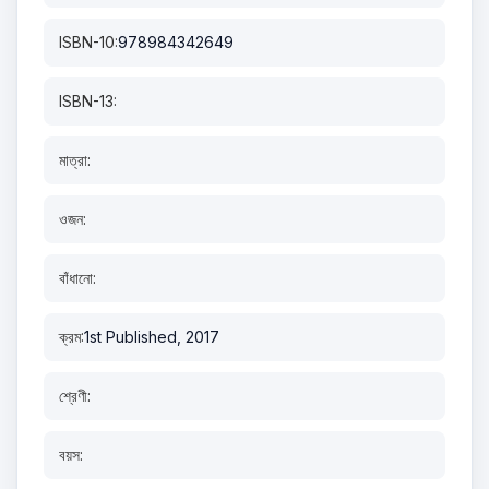
ISBN-10:
978984342649
ISBN-13:
মাত্রা:
ওজন:
বাঁধানো:
ক্রম:
1st Published, 2017
শ্রেণী:
বয়স: