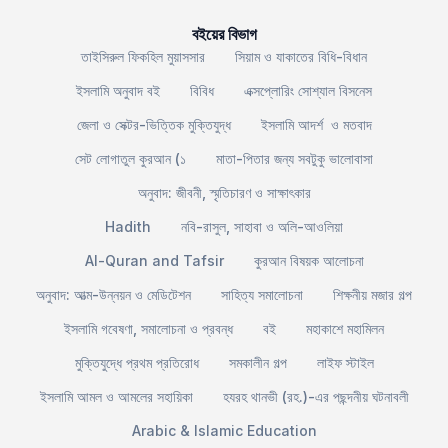
বইয়ের বিভাগ
তাইসিরুল ফিকহিল মুয়াসসার
সিয়াম ও যাকাতের বিধি-বিধান
ইসলামি অনুবাদ বই
বিবিধ
এক্সপ্লোরিং সোশ্যাল বিসনেস
জেলা ও সেক্টর-ভিত্তিক মুক্তিযুদ্ধ
ইসলামি আদর্শ ও মতবাদ
সেট লোগাতুল কুরআন (১
মাতা-পিতার জন্য সবটুকু ভালোবাসা
অনুবাদ: জীবনী, স্মৃতিচারণ ও সাক্ষাৎকার
Hadith
নবি-রাসুল, সাহাবা ও অলি-আওলিয়া
Al-Quran and Tafsir
কুরআন বিষয়ক আলোচনা
অনুবাদ: আত্ম-উন্নয়ন ও মেডিটেশন
সাহিত্য সমালোচনা
শিক্ষনীয় মজার গল্প
ইসলামি গবেষণা, সমালোচনা ও প্রবন্ধ
বই
মহাকাশে মহামিলন
মুক্তিযুদ্ধে প্রথম প্রতিরোধ
সমকালীন গল্প
লাইফ স্টাইল
ইসলামি আমল ও আমলের সহায়িকা
হযরহ থানভী (রহ.)-এর পছন্দনীয় ঘটনাবলী
Arabic & Islamic Education