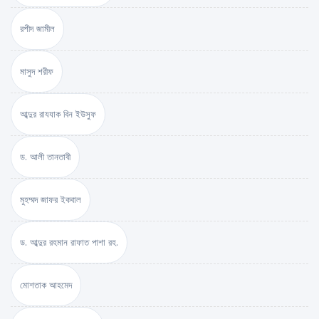
রশীদ জামীল
মাসুদ শরীফ
আব্দুর রাযযাক বিন ইউসুফ
ড. আলী তানতাবী
মুহম্মদ জাফর ইকবাল
ড. আব্দুর রহমান রাফাত পাশা রহ.
মোশতাক আহমেদ