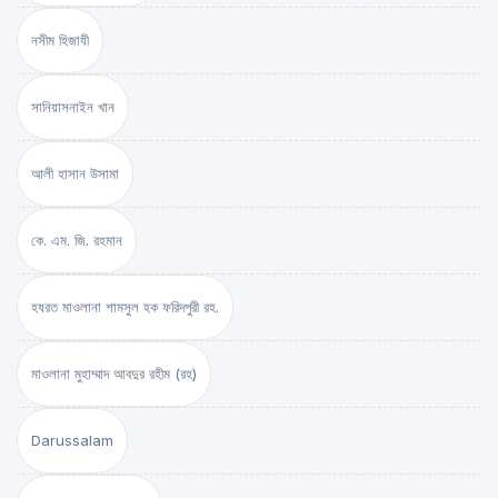
নসীম হিজাযী
সানিয়াসনাইন খান
আলী হাসান উসামা
কে. এম. জি. রহমান
হযরত মাওলানা শামসুল হক ফরিদপুরী রহ.
মাওলানা মুহাম্মাদ আবদুর রহীম (রহ)
Darussalam