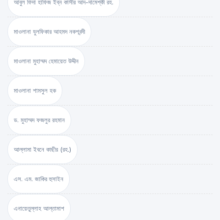
আবুল ফিদা হাফিজ ইব্‌ন কাসীর আদ-দামেশ্‌কী রহ.
মাওলানা যুলফিকার আহমদ নকশবন্দী
মাওলানা মুহাম্মদ হেমায়েত উদ্দীন
মাওলানা শামসুল হক
ড. মুহাম্মদ ফজলুর রহমান
আল্লামা ইবনে কাছীর (রহ.)
এস. এম. জাকির হুসাইন
এনায়েতুল্লাহ আল্‌তামাশ