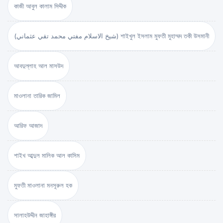
কাজী আবুল কালাম সিদ্দীক
(شيخ الاسلام مفتي محمد تقي عثماني) শাইখুল ইসলাম মুফতী মুহাম্মদ তকী উসমানী
আবদুল্লাহ আল মাসউদ
মাওলানা তারিক জামিল
আরিফ আজাদ
শাইখ আব্দুল মালিক আল কাসিম
মুফতী মাওলানা মনসূরুল হক
সালাহউদ্দীন জাহাঙ্গীর