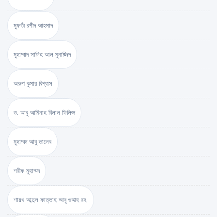
মুফতী রশীদ আহমাদ
মুহাম্মাদ সালিহ আল মুনাজ্জিদ
অরুণ কুমার বিশ্বাস
ড. আবু আমিনাহ বিলাল ফিলিপ্স
মুহাম্মদ আবু তালেব
শরীফ মুহাম্মদ
শায়খ আব্দুল ফাত্তাহ আবু গুদ্দাহ রহ.