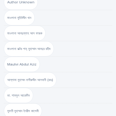
Author Unknown
মাওলানা মুহিউদ্দীন খান
মাওলানা আবদুল্লাহ আল ফারূক
মাওলানা ডক্টর শাহ্‌ মুহাম্মাদ আবদুর রহীম
Maulivi Abdul Aziz
আল্লামা মুহাম্মদ নাসীরুদ্দীন আলবানী (রহঃ)
ডা. শামসুল আরেফীন
মুফতী মুহাম্মাদ ইদরীস কাসেমী