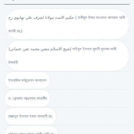
حكيم الامت مولانا اشرف علي تهانوي رح ( হাকীমুল উম্মত মাওলানা আশরাফ আলী
থানভী রহ.)
(شيخ الاسلام مفتي محمد تقي عثماني) শাইখুল ইসলাম মুফতী মুহাম্মদ তাকী
উসমানী
ইসলামিক ফাউন্ডেশন বাংলাদেশ
ড. খোন্দকার আব্দুল্লাহ জাহাঙ্গীর
হুজ্জাতুল ইসলাম ইমাম গাযযালী রহ.