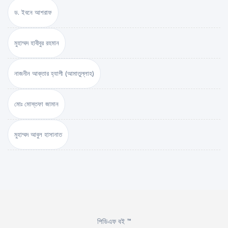
ড. ইবনে আশরাফ
মুহাম্মদ হাবীবুর রহমান
নাজনীন আক্তার হ্যাপী (আমাতুল্লাহ)
মোঃ মোস্তফা জামান
মুহাম্মদ আবুল হাসানাত
পিডিএফ বই ™