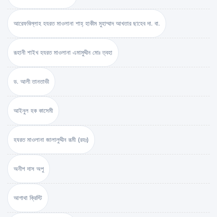
আরেফবিল্লাহ হযরত মাওলানা শাহ্ হাকীম মুহাম্মাদ আখতার ছাহেব দা. বা.
রূহানী শাইখ হযরত মাওলানা এমামুদ্দীন মোঃ ত্বহা
ড. আলী তানতাভী
আইনুল হক কাসেমী
হযরত মাওলানা জালালুদ্দীন রূমী (রহঃ)
অনীশ দাস অপু
আগাথা ক্রিস্টি