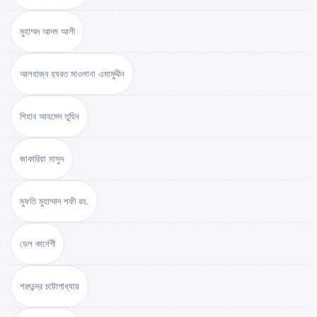
মুহাম্মদ আদম আলী
আলহাজ্ব হযরত মাওলানা এমামুদ্দীন
শিহাব আহমেদ তুহিন
জাকারিয়া মাসুদ
মুফতি মুহাম্মাদ শফী রহ.
ডেল কার্নেগী
শরৎচন্দ্র চট্টোপাধ্যায়