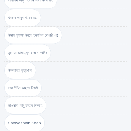
সাইয়েদ আবুল হাসান আলী নদভী রহ.
খন্দকার আবুল খায়ের রহ.
ইমাম মুহাম্মদ ইবনে ইসমাইল বোখারী (র)
মুহাম্মদ আসাদুল্লাহ আল-গালিব
ইসলামিয়া কুতুবখানা
সদর উদ্দিন আহমদ চিশতী
মাওলানা আবু তাহের মিসবাহ
Saniyasnain Khan