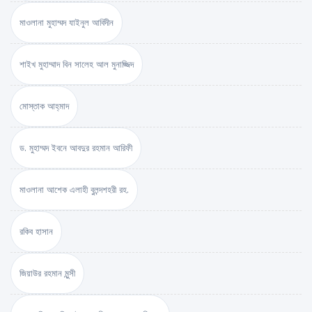
মাওলানা মুহাম্মদ যাইনুল আবিদীন
শাইখ মুহাম্মাদ বিন সালেহ আল মুনাজ্জিদ
মোস্তাক আহ্‌মাদ
ড. মুহাম্মদ ইবনে আবদুর রহমান আরিফী
মাওলানা আশেক এলাহী বুলন্দশহরী রহ.
রকিব হাসান
জিয়াউর রহমান মুন্সী