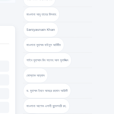
মাওলানা আবু তাহের মিসবাহ
Saniyasnain Khan
মাওলানা মুহাম্মদ যাইনুল আবিদীন
শাইখ মুহাম্মাদ বিন সালেহ আল মুনাজ্জিদ
মোস্তাক আহ্‌মাদ
ড. মুহাম্মদ ইবনে আবদুর রহমান আরিফী
মাওলানা আশেক এলাহী বুলন্দশহরী রহ.