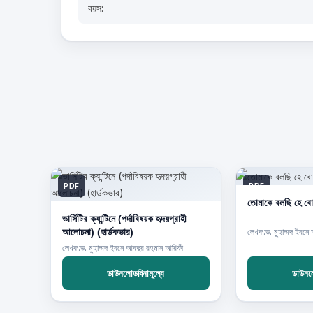
বয়স:
PDF
PDF
তোমাকে বলছি হে বোন
ভার্সিটির ক্যান্টিনে (পর্দাবিষয়ক হৃদয়গ্রাহী
আলোচনা) (হার্ডকভার)
লেখক:ড. মুহাম্মদ ইবনে
লেখক:ড. মুহাম্মদ ইবনে আবদুর রহমান আরিফী
ডাউনলোডবিনামূল্যে
ডাউনলো