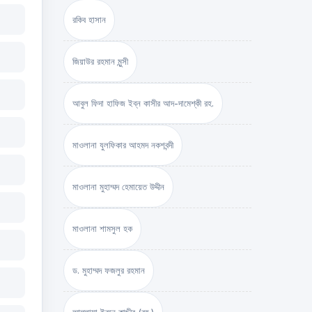
রকিব হাসান
জিয়াউর রহমান মুন্সী
আবুল ফিদা হাফিজ ইব্‌ন কাসীর আদ-দামেশ্‌কী রহ.
মাওলানা যুলফিকার আহমদ নকশবন্দী
মাওলানা মুহাম্মদ হেমায়েত উদ্দীন
মাওলানা শামসুল হক
ড. মুহাম্মদ ফজলুর রহমান