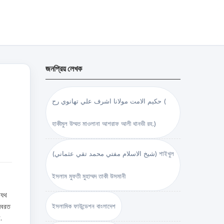
জনপ্রিয় লেখক
حكيم الامت مولانا اشرف علي تهانوي رح (
হাকীমুল উম্মত মাওলানা আশরাফ আলী থানভী রহ.)
(شيخ الاسلام مفتي محمد تقي عثماني) শাইখুল
ইসলাম মুফতী মুহাম্মদ তাকী উসমানী
াযথ
অনবরত
ইসলামিক ফাউন্ডেশন বাংলাদেশ
.