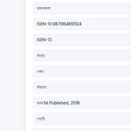
ভাষা:
বাংলা
ISBN-10:
987984891124
ISBN-13:
মাত্রা:
ওজন:
বাঁধানো:
ক্রম:
1st Published, 2018
শ্রেণী: