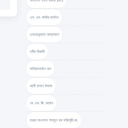
আল্লামা ইবনে কাছীর (রহ.)
এস. এম. জাকির হুসাইন
এনায়েতুল্লাহ আল্‌তামাশ
নসীম হিজাযী
সানিয়াসনাইন খান
আলী হাসান উসামা
কে. এম. জি. রহমান
হযরত মাওলানা শামসুল হক ফরিদপুরী রহ.