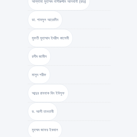
আল্লামা মুহাম্মদ নাসীরুদ্দীন আলবানী (রহঃ)
ডা. শামসুল আরেফীন
মুফতী মুহাম্মাদ ইদরীস কাসেমী
রশীদ জামীল
মাসুদ শরীফ
আব্দুর রাযযাক বিন ইউসুফ
ড. আলী তানতাবী
মুহম্মদ জাফর ইকবাল