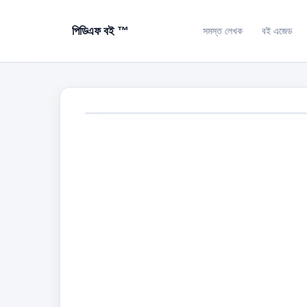
পিডিএফ বই ™
সমস্ত লেখক
বই এজেড