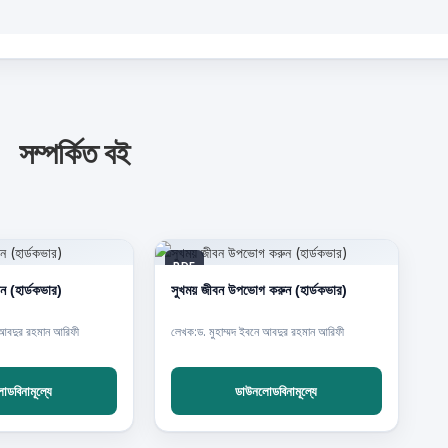
সম্পর্কিত বই
PDF
 (হার্ডকভার)
সুখময় জীবন উপভোগ করুন (হার্ডকভার)
 আবদুর রহমান আরিফী
লেখক:ড. মুহাম্মদ ইবনে আবদুর রহমান আরিফী
ডবিনামূল্যে
ডাউনলোডবিনামূল্যে