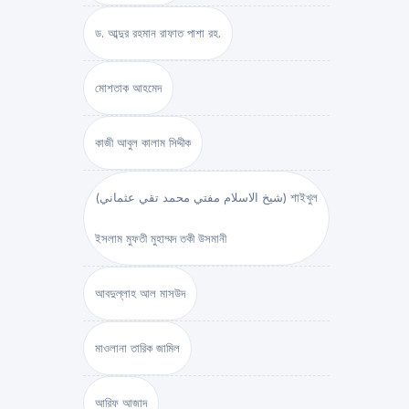
ড. আব্দুর রহমান রাফাত পাশা রহ.
মোশতাক আহমেদ
কাজী আবুল কালাম সিদ্দীক
(شيخ الاسلام مفتي محمد تقي عثماني) শাইখুল
ইসলাম মুফতী মুহাম্মদ তকী উসমানী
আবদুল্লাহ আল মাসউদ
মাওলানা তারিক জামিল
আরিফ আজাদ