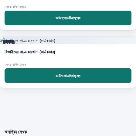
লেখক:রাগিব হাসান
ডাউনলোডবিনামূল্যে
PDF
বিজ্ঞানীদের কাণ্ডকারখানা (হার্ডকভার)
লেখক:রাগিব হাসান
ডাউনলোডবিনামূল্যে
জনপ্রিয় লেখক