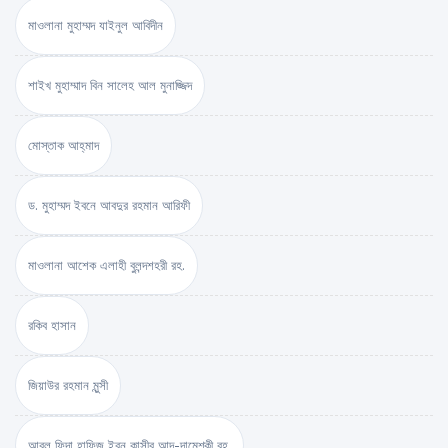
মাওলানা মুহাম্মদ যাইনুল আবিদীন
শাইখ মুহাম্মাদ বিন সালেহ আল মুনাজ্জিদ
মোস্তাক আহ্‌মাদ
ড. মুহাম্মদ ইবনে আবদুর রহমান আরিফী
মাওলানা আশেক এলাহী বুলন্দশহরী রহ.
রকিব হাসান
জিয়াউর রহমান মুন্সী
আবুল ফিদা হাফিজ ইব্‌ন কাসীর আদ-দামেশ্‌কী রহ.