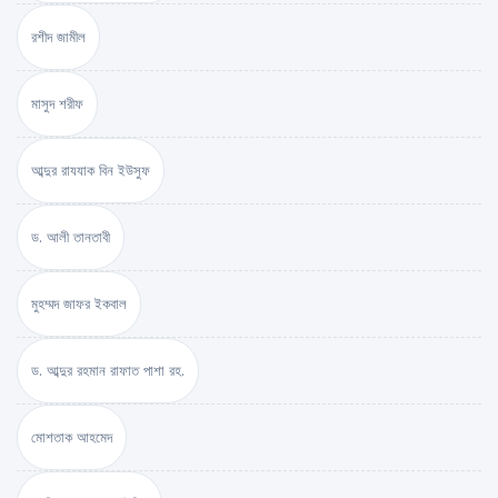
রশীদ জামীল
মাসুদ শরীফ
আব্দুর রাযযাক বিন ইউসুফ
ড. আলী তানতাবী
মুহম্মদ জাফর ইকবাল
ড. আব্দুর রহমান রাফাত পাশা রহ.
মোশতাক আহমেদ