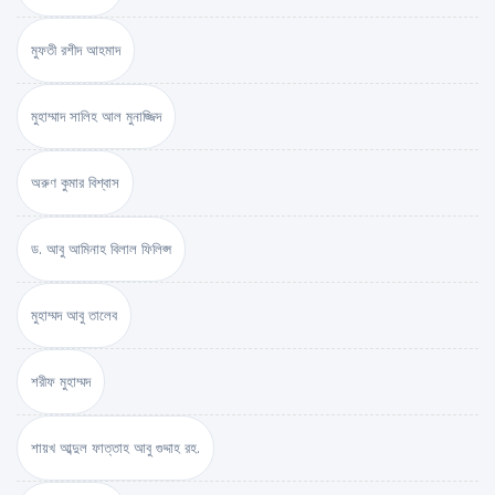
মুফতী রশীদ আহমাদ
মুহাম্মাদ সালিহ আল মুনাজ্জিদ
অরুণ কুমার বিশ্বাস
ড. আবু আমিনাহ বিলাল ফিলিপ্স
মুহাম্মদ আবু তালেব
শরীফ মুহাম্মদ
শায়খ আব্দুল ফাত্তাহ আবু গুদ্দাহ রহ.