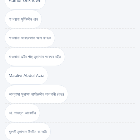
Author Unknown
মাওলানা মুহিউদ্দীন খান
মাওলানা আবদুল্লাহ আল ফারূক
মাওলানা ডক্টর শাহ্‌ মুহাম্মাদ আবদুর রহীম
Maulivi Abdul Aziz
আল্লামা মুহাম্মদ নাসীরুদ্দীন আলবানী (রহঃ)
ডা. শামসুল আরেফীন
মুফতী মুহাম্মাদ ইদরীস কাসেমী