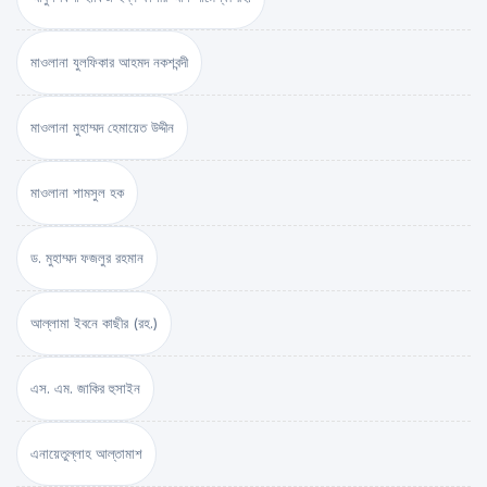
মাওলানা যুলফিকার আহমদ নকশবন্দী
মাওলানা মুহাম্মদ হেমায়েত উদ্দীন
মাওলানা শামসুল হক
ড. মুহাম্মদ ফজলুর রহমান
আল্লামা ইবনে কাছীর (রহ.)
এস. এম. জাকির হুসাইন
এনায়েতুল্লাহ আল্‌তামাশ