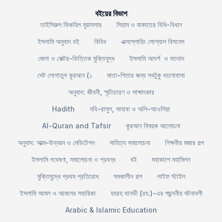
বইয়ের বিভাগ
তাইসিরুল ফিকহিল মুয়াসসার
সিয়াম ও যাকাতের বিধি-বিধান
ইসলামি অনুবাদ বই
বিবিধ
এক্সপ্লোরিং সোশ্যাল বিসনেস
জেলা ও সেক্টর-ভিত্তিক মুক্তিযুদ্ধ
ইসলামি আদর্শ ও মতবাদ
সেট লোগাতুল কুরআন (১
মাতা-পিতার জন্য সবটুকু ভালোবাসা
অনুবাদ: জীবনী, স্মৃতিচারণ ও সাক্ষাৎকার
Hadith
নবি-রাসুল, সাহাবা ও অলি-আওলিয়া
Al-Quran and Tafsir
কুরআন বিষয়ক আলোচনা
অনুবাদ: আত্ম-উন্নয়ন ও মেডিটেশন
সাহিত্য সমালোচনা
শিক্ষনীয় মজার গল্প
ইসলামি গবেষণা, সমালোচনা ও প্রবন্ধ
বই
মহাকাশে মহামিলন
মুক্তিযুদ্ধে প্রথম প্রতিরোধ
সমকালীন গল্প
লাইফ স্টাইল
ইসলামি আমল ও আমলের সহায়িকা
হযরহ থানভী (রহ.)-এর পছন্দনীয় ঘটনাবলী
Arabic & Islamic Education