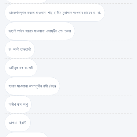
আরেফবিল্লাহ হযরত মাওলানা শাহ্ হাকীম মুহাম্মাদ আখতার ছাহেব দা. বা.
রূহানী শাইখ হযরত মাওলানা এমামুদ্দীন মোঃ ত্বহা
ড. আলী তানতাভী
আইনুল হক কাসেমী
হযরত মাওলানা জালালুদ্দীন রূমী (রহঃ)
অনীশ দাস অপু
আগাথা ক্রিস্টি