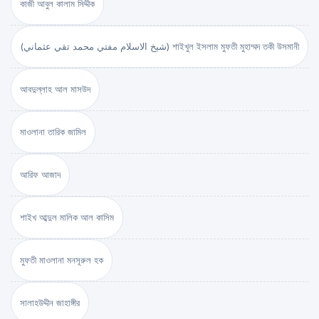
কাজী আবুল কালাম সিদ্দীক
(شيخ الاسلام مفتي محمد تقي عثماني) শাইখুল ইসলাম মুফতী মুহাম্মদ তকী উসমানী
আবদুল্লাহ আল মাসউদ
মাওলানা তারিক জামিল
আরিফ আজাদ
শাইখ আব্দুল মালিক আল কাসিম
মুফতী মাওলানা মনসূরুল হক
সালাহউদ্দীন জাহাঙ্গীর