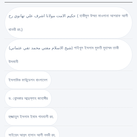
حكيم الامت مولانا اشرف علي تهانوي رح ( হাকীমুল উম্মত মাওলানা আশরাফ আলী
থানভী রহ.)
(شيخ الاسلام مفتي محمد تقي عثماني) শাইখুল ইসলাম মুফতী মুহাম্মদ তাকী
উসমানী
ইসলামিক ফাউন্ডেশন বাংলাদেশ
ড. খোন্দকার আব্দুল্লাহ জাহাঙ্গীর
হুজ্জাতুল ইসলাম ইমাম গাযযালী রহ.
সাইয়েদ আবুল হাসান আলী নদভী রহ.