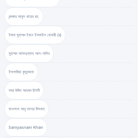
খন্দকার আবুল খায়ের রহ.
ইমাম মুহাম্মদ ইবনে ইসমাইল বোখারী (র)
মুহাম্মদ আসাদুল্লাহ আল-গালিব
ইসলামিয়া কুতুবখানা
সদর উদ্দিন আহমদ চিশতী
মাওলানা আবু তাহের মিসবাহ
Saniyasnain Khan