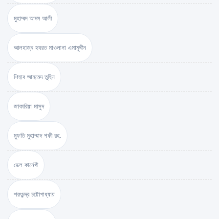
মুহাম্মদ আদম আলী
আলহাজ্ব হযরত মাওলানা এমামুদ্দীন
শিহাব আহমেদ তুহিন
জাকারিয়া মাসুদ
মুফতি মুহাম্মাদ শফী রহ.
ডেল কার্নেগী
শরৎচন্দ্র চট্টোপাধ্যায়