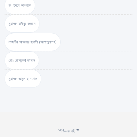
ড. ইবনে আশরাফ
মুহাম্মদ হাবীবুর রহমান
নাজনীন আক্তার হ্যাপী (আমাতুল্লাহ)
মোঃ মোস্তফা জামান
মুহাম্মদ আবুল হাসানাত
পিডিএফ বই ™