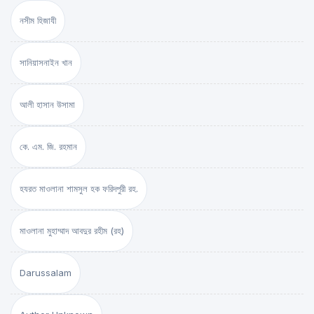
নসীম হিজাযী
সানিয়াসনাইন খান
আলী হাসান উসামা
কে. এম. জি. রহমান
হযরত মাওলানা শামসুল হক ফরিদপুরী রহ.
মাওলানা মুহাম্মাদ আবদুর রহীম (রহ)
Darussalam