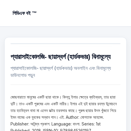
পিডিএফ বই ™
প্যারাসাইকোলজি- ছায়াস্বর্গ (হার্ডকভার) বিনামূল্যে
প্যারাসাইকোলজি- ছায়াস্বর্গ (হার্ডকভার) অনলাইন এবং বিনামূল্যে
ডাউনলোড পড়ুন
জোছনারাতে মানুষের একটি ছায়া থাকে। কিন্তু ইলার ক্ষেত্রে ব্যতিক্রম, তার ছায়া
দুটি। তাও একটি পুরুষের এবং একটি নারীর। ইলার এই দুই ছায়ার রহস্য উন্মোচনে
তার হতবিহ্বল বাবা মা এলেন ডক্টর তরফদার কাছে। পুরুষ ছায়ার উৎস খুঁজতে গিয়ে
ইমন নামের এক যুবকের সন্ধান পান। এই. Author: মোশতাক আহমেদ.
Publisher: অনিন্দ্য প্রকাশ. Language: বাংলা. Series: 1st
Published, 2018. ISBN-10: 9789845261197.