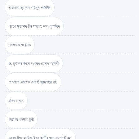
মাওলানা মুহাম্মদ যাইনুল আবিদীন
শাইখ মুহাম্মাদ বিন সালেহ আল মুনাজ্জিদ
মোস্তাক আহ্‌মাদ
ড. মুহাম্মদ ইবনে আবদুর রহমান আরিফী
মাওলানা আশেক এলাহী বুলন্দশহরী রহ.
রকিব হাসান
জিয়াউর রহমান মুন্সী
আবুল ফিদা হাফিজ ইব্‌ন কাসীর আদ-দামেশ্‌কী রহ.