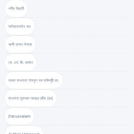
নসীম হিজাযী
সানিয়াসনাইন খান
আলী হাসান উসামা
কে. এম. জি. রহমান
হযরত মাওলানা শামসুল হক ফরিদপুরী রহ.
মাওলানা মুহাম্মাদ আবদুর রহীম (রহ)
Darussalam