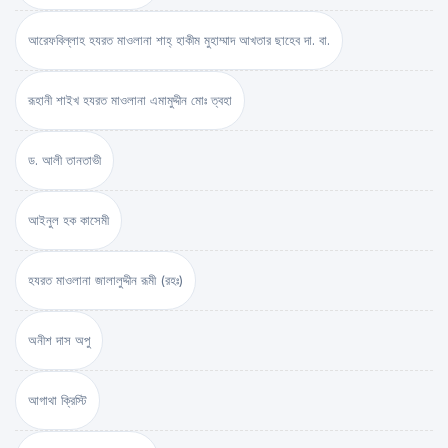
আরেফবিল্লাহ হযরত মাওলানা শাহ্ হাকীম মুহাম্মাদ আখতার ছাহেব দা. বা.
রূহানী শাইখ হযরত মাওলানা এমামুদ্দীন মোঃ ত্বহা
ড. আলী তানতাভী
আইনুল হক কাসেমী
হযরত মাওলানা জালালুদ্দীন রূমী (রহঃ)
অনীশ দাস অপু
আগাথা ক্রিস্টি