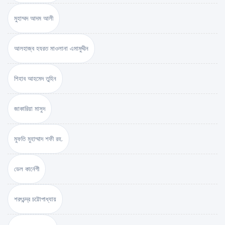
মুহাম্মদ আদম আলী
আলহাজ্ব হযরত মাওলানা এমামুদ্দীন
শিহাব আহমেদ তুহিন
জাকারিয়া মাসুদ
মুফতি মুহাম্মাদ শফী রহ.
ডেল কার্নেগী
শরৎচন্দ্র চট্টোপাধ্যায়