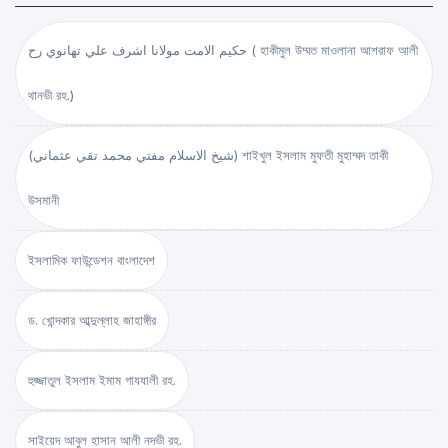
حكيم الامت مولانا اشرف علي تهانوي رح ( হাকীমুল উম্মত মাওলানা আশরাফ আলী
থানভী রহ.)
(شيخ الاسلام مفتي محمد تقي عثماني) শাইখুল ইসলাম মুফতী মুহাম্মদ তাকী
উসমানী
ইসলামিক ফাউন্ডেশন বাংলাদেশ
ড. খোন্দকার আব্দুল্লাহ জাহাঙ্গীর
হুজ্জাতুল ইসলাম ইমাম গাযযালী রহ.
সাইয়েদ আবুল হাসান আলী নদভী রহ.