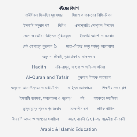
বইয়ের বিভাগ
তাইসিরুল ফিকহিল মুয়াসসার
সিয়াম ও যাকাতের বিধি-বিধান
ইসলামি অনুবাদ বই
বিবিধ
এক্সপ্লোরিং সোশ্যাল বিসনেস
জেলা ও সেক্টর-ভিত্তিক মুক্তিযুদ্ধ
ইসলামি আদর্শ ও মতবাদ
সেট লোগাতুল কুরআন (১
মাতা-পিতার জন্য সবটুকু ভালোবাসা
অনুবাদ: জীবনী, স্মৃতিচারণ ও সাক্ষাৎকার
Hadith
নবি-রাসুল, সাহাবা ও অলি-আওলিয়া
Al-Quran and Tafsir
কুরআন বিষয়ক আলোচনা
অনুবাদ: আত্ম-উন্নয়ন ও মেডিটেশন
সাহিত্য সমালোচনা
শিক্ষনীয় মজার গল্প
ইসলামি গবেষণা, সমালোচনা ও প্রবন্ধ
বই
মহাকাশে মহামিলন
মুক্তিযুদ্ধে প্রথম প্রতিরোধ
সমকালীন গল্প
লাইফ স্টাইল
ইসলামি আমল ও আমলের সহায়িকা
হযরহ থানভী (রহ.)-এর পছন্দনীয় ঘটনাবলী
Arabic & Islamic Education