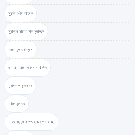
মুফতী রশীদ আহমাদ
মুহাম্মাদ সালিহ আল মুনাজ্জিদ
অরুণ কুমার বিশ্বাস
ড. আবু আমিনাহ বিলাল ফিলিপ্স
মুহাম্মদ আবু তালেব
শরীফ মুহাম্মদ
শায়খ আব্দুল ফাত্তাহ আবু গুদ্দাহ রহ.