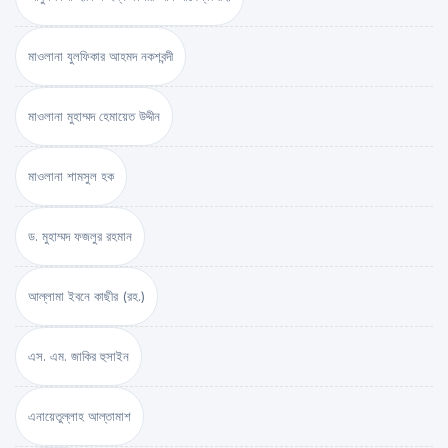
মাওলানা যুলফিকার আহমদ নকশবন্দী
মাওলানা মুহাম্মদ হেমায়েত উদ্দীন
মাওলানা শামসুল হক
ড. মুহাম্মদ ফজলুর রহমান
আল্লামা ইবনে কাছীর (রহ.)
এস. এম. জাকির হুসাইন
এনায়েতুল্লাহ আল্‌তামাশ