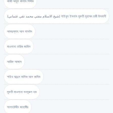
কাজী আবুল কালাম সিদ্দীক
(شيخ الاسلام مفتي محمد تقي عثماني) শাইখুল ইসলাম মুফতী মুহাম্মদ তকী উসমানী
আবদুল্লাহ আল মাসউদ
মাওলানা তারিক জামিল
আরিফ আজাদ
শাইখ আব্দুল মালিক আল কাসিম
মুফতী মাওলানা মনসূরুল হক
সালাহউদ্দীন জাহাঙ্গীর