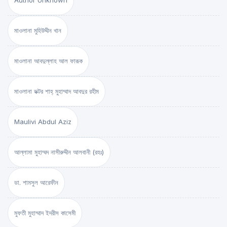
Author Unknown
মাওলানা মুহিউদ্দীন খান
মাওলানা আবদুল্লাহ আল ফারূক
মাওলানা ডক্টর শাহ্‌ মুহাম্মাদ আবদুর রহীম
Maulivi Abdul Aziz
আল্লামা মুহাম্মদ নাসীরুদ্দীন আলবানী (রহঃ)
ডা. শামসুল আরেফীন
মুফতী মুহাম্মাদ ইদরীস কাসেমী