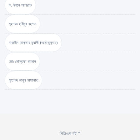
ড. ইবনে আশরাফ
মুহাম্মদ হাবীবুর রহমান
নাজনীন আক্তার হ্যাপী (আমাতুল্লাহ)
মোঃ মোস্তফা জামান
মুহাম্মদ আবুল হাসানাত
পিডিএফ বই ™