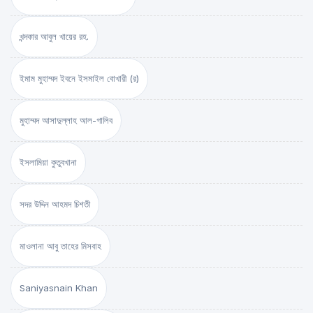
খন্দকার আবুল খায়ের রহ.
ইমাম মুহাম্মদ ইবনে ইসমাইল বোখারী (র)
মুহাম্মদ আসাদুল্লাহ আল-গালিব
ইসলামিয়া কুতুবখানা
সদর উদ্দিন আহমদ চিশতী
মাওলানা আবু তাহের মিসবাহ
Saniyasnain Khan