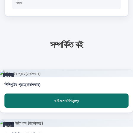
বয়স:
সম্পর্কিত বই
PDF
লিলিপুটের গ্রহে(হার্ডকভার)
ডাউনলোডবিনামূল্যে
PDF