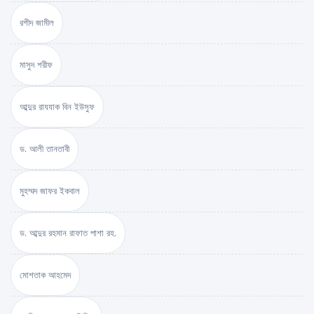
রশীদ জামীল
মাসুদ শরীফ
আব্দুর রাযযাক বিন ইউসুফ
ড. আলী তানতাবী
মুহম্মদ জাফর ইকবাল
ড. আব্দুর রহমান রাফাত পাশা রহ.
মোশতাক আহমেদ