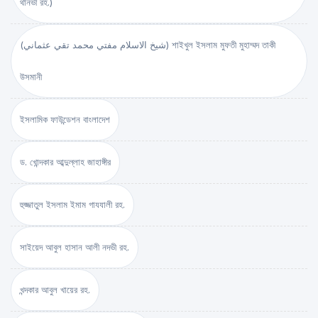
থানভী রহ.)
(شيخ الاسلام مفتي محمد تقي عثماني) শাইখুল ইসলাম মুফতী মুহাম্মদ তাকী
উসমানী
ইসলামিক ফাউন্ডেশন বাংলাদেশ
ড. খোন্দকার আব্দুল্লাহ জাহাঙ্গীর
হুজ্জাতুল ইসলাম ইমাম গাযযালী রহ.
সাইয়েদ আবুল হাসান আলী নদভী রহ.
খন্দকার আবুল খায়ের রহ.