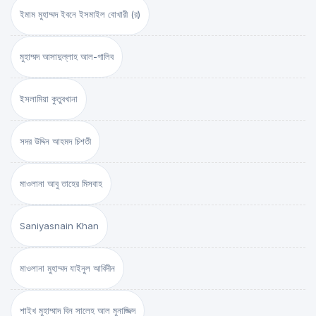
ইমাম মুহাম্মদ ইবনে ইসমাইল বোখারী (র)
মুহাম্মদ আসাদুল্লাহ আল-গালিব
ইসলামিয়া কুতুবখানা
সদর উদ্দিন আহমদ চিশতী
মাওলানা আবু তাহের মিসবাহ
Saniyasnain Khan
মাওলানা মুহাম্মদ যাইনুল আবিদীন
শাইখ মুহাম্মাদ বিন সালেহ আল মুনাজ্জিদ