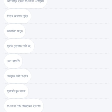
আলহাজ্ব হযরত মাওলানা এমামুদ্দীন
শিহাব আহমেদ তুহিন
জাকারিয়া মাসুদ
মুফতি মুহাম্মাদ শফী রহ.
ডেল কার্নেগী
শরৎচন্দ্র চট্টোপাধ্যায়
মুহাম্মদী বুক হাউজ
মাওলানা মোঃ মাজহারুল ইসলাম