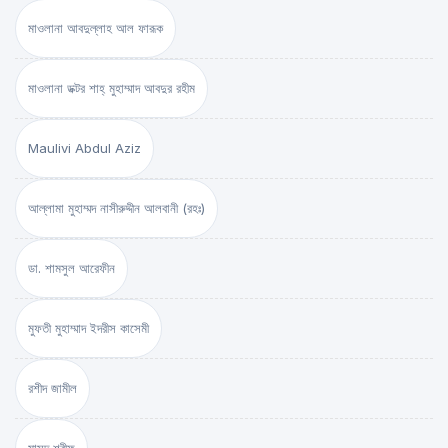
মাওলানা আবদুল্লাহ আল ফারূক
মাওলানা ডক্টর শাহ্‌ মুহাম্মাদ আবদুর রহীম
Maulivi Abdul Aziz
আল্লামা মুহাম্মদ নাসীরুদ্দীন আলবানী (রহঃ)
ডা. শামসুল আরেফীন
মুফতী মুহাম্মাদ ইদরীস কাসেমী
রশীদ জামীল