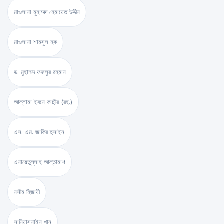
মাওলানা মুহাম্মদ হেমায়েত উদ্দীন
মাওলানা শামসুল হক
ড. মুহাম্মদ ফজলুর রহমান
আল্লামা ইবনে কাছীর (রহ.)
এস. এম. জাকির হুসাইন
এনায়েতুল্লাহ আল্‌তামাশ
নসীম হিজাযী
সানিয়াসনাইন খান