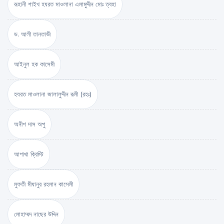
রূহানী শাইখ হযরত মাওলানা এমামুদ্দীন মোঃ ত্বহা
ড. আলী তানতাভী
আইনুল হক কাসেমী
হযরত মাওলানা জালালুদ্দীন রূমী (রহঃ)
অনীশ দাস অপু
আগাথা ক্রিস্টি
মুফতী মীযানুর রহমান কাসেমী
মোহাম্মদ নাছের উদ্দিন