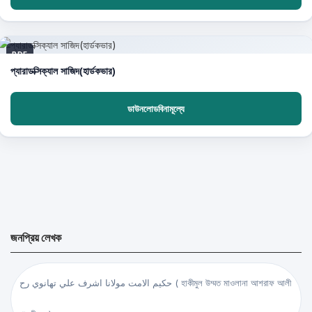
PDF
প্যারাডক্সিক্যাল সাজিদ(হার্ডকভার)
ডাউনলোডবিনামূল্যে
জনপ্রিয় লেখক
حكيم الامت مولانا اشرف علي تهانوي رح ( হাকীমুল উম্মত মাওলানা আশরাফ আলী