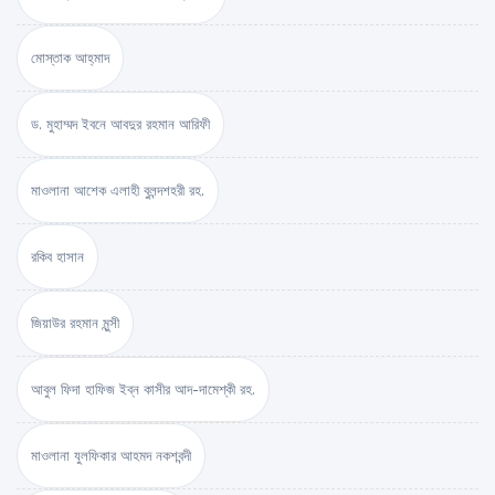
মোস্তাক আহ্‌মাদ
ড. মুহাম্মদ ইবনে আবদুর রহমান আরিফী
মাওলানা আশেক এলাহী বুলন্দশহরী রহ.
রকিব হাসান
জিয়াউর রহমান মুন্সী
আবুল ফিদা হাফিজ ইব্‌ন কাসীর আদ-দামেশ্‌কী রহ.
মাওলানা যুলফিকার আহমদ নকশবন্দী