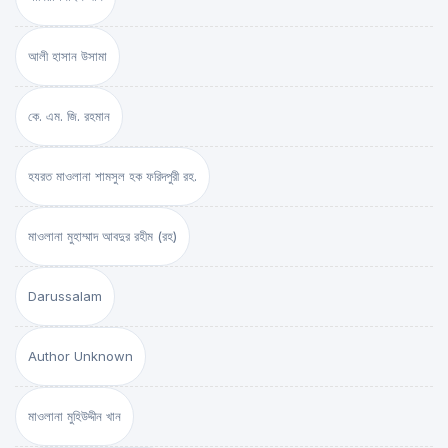
আলী হাসান উসামা
কে. এম. জি. রহমান
হযরত মাওলানা শামসুল হক ফরিদপুরী রহ.
মাওলানা মুহাম্মাদ আবদুর রহীম (রহ)
Darussalam
Author Unknown
মাওলানা মুহিউদ্দীন খান