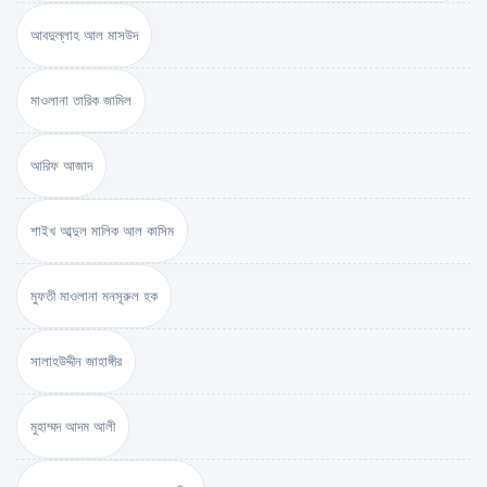
আবদুল্লাহ আল মাসউদ
মাওলানা তারিক জামিল
আরিফ আজাদ
শাইখ আব্দুল মালিক আল কাসিম
মুফতী মাওলানা মনসূরুল হক
সালাহউদ্দীন জাহাঙ্গীর
মুহাম্মদ আদম আলী