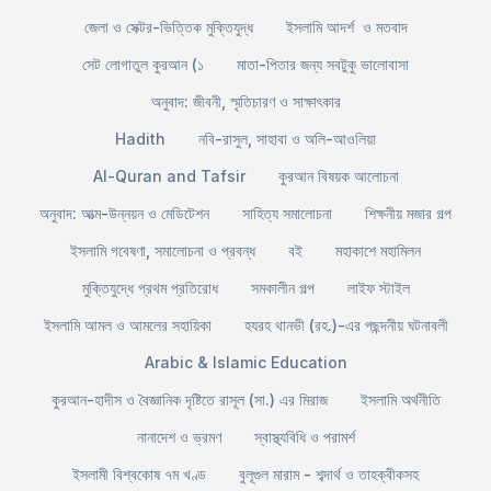
জেলা ও সেক্টর-ভিত্তিক মুক্তিযুদ্ধ
ইসলামি আদর্শ ও মতবাদ
সেট লোগাতুল কুরআন (১
মাতা-পিতার জন্য সবটুকু ভালোবাসা
অনুবাদ: জীবনী, স্মৃতিচারণ ও সাক্ষাৎকার
Hadith
নবি-রাসুল, সাহাবা ও অলি-আওলিয়া
Al-Quran and Tafsir
কুরআন বিষয়ক আলোচনা
অনুবাদ: আত্ম-উন্নয়ন ও মেডিটেশন
সাহিত্য সমালোচনা
শিক্ষনীয় মজার গল্প
ইসলামি গবেষণা, সমালোচনা ও প্রবন্ধ
বই
মহাকাশে মহামিলন
মুক্তিযুদ্ধে প্রথম প্রতিরোধ
সমকালীন গল্প
লাইফ স্টাইল
ইসলামি আমল ও আমলের সহায়িকা
হযরহ থানভী (রহ.)-এর পছন্দনীয় ঘটনাবলী
Arabic & Islamic Education
কুরআন-হাদীস ও বৈজ্ঞানিক দৃষ্টিতে রাসূল (সা.) এর মিরাজ
ইসলামি অর্থনীতি
নানাদেশ ও ভ্রমণ
স্বাস্থ্যবিধি ও পরামর্শ
ইসলামী বিশ্বকোষ ৭ম খণ্ড
বুলূগুল মারাম - শব্দার্থ ও তাহক্বীকসহ