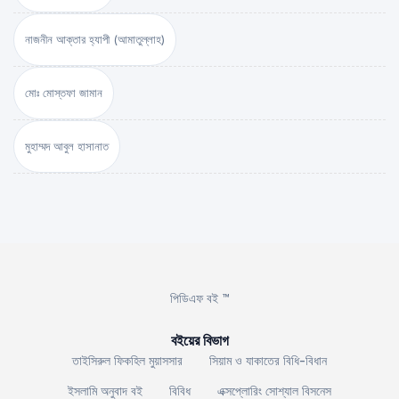
নাজনীন আক্তার হ্যাপী (আমাতুল্লাহ)
মোঃ মোস্তফা জামান
মুহাম্মদ আবুল হাসানাত
পিডিএফ বই ™
বইয়ের বিভাগ
তাইসিরুল ফিকহিল মুয়াসসার
সিয়াম ও যাকাতের বিধি-বিধান
ইসলামি অনুবাদ বই
বিবিধ
এক্সপ্লোরিং সোশ্যাল বিসনেস