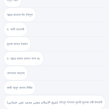
মাসুদ শরীফ
আব্দুর রাযযাক বিন ইউসুফ
ড. আলী তানতাবী
মুহম্মদ জাফর ইকবাল
ড. আব্দুর রহমান রাফাত পাশা রহ.
মোশতাক আহমেদ
কাজী আবুল কালাম সিদ্দীক
(شيخ الاسلام مفتي محمد تقي عثماني) শাইখুল ইসলাম মুফতী মুহাম্মদ তকী উসমানী