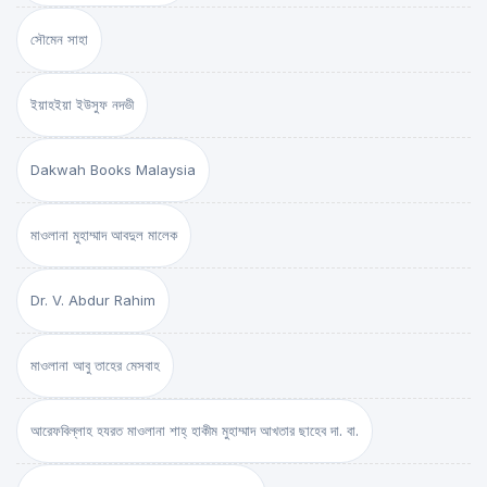
সৌমেন সাহা
ইয়াহইয়া ইউসুফ নদভী
Dakwah Books Malaysia
মাওলানা মুহাম্মাদ আবদুল মালেক
Dr. V. Abdur Rahim
মাওলানা আবু তাহের মেসবাহ
আরেফবিল্লাহ হযরত মাওলানা শাহ্ হাকীম মুহাম্মাদ আখতার ছাহেব দা. বা.