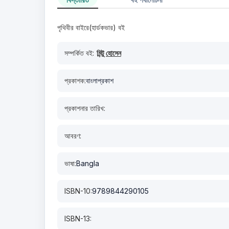
পৃথিবীর বাইরে(হার্ডকভার) বই
সম্পর্কিত বই:
মিন্টু হোসেন
প্রকাশক:
বাংলাপ্রকাশ
প্রকাশনার তারিখ:
আবরণ:
ভাষা:
Bangla
ISBN-10:
9789844290105
ISBN-13: