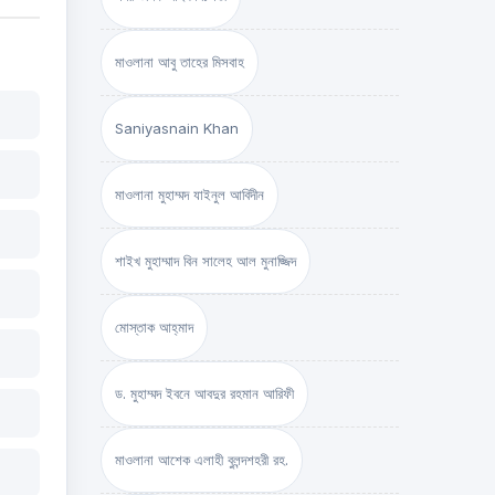
মাওলানা আবু তাহের মিসবাহ
Saniyasnain Khan
মাওলানা মুহাম্মদ যাইনুল আবিদীন
শাইখ মুহাম্মাদ বিন সালেহ আল মুনাজ্জিদ
মোস্তাক আহ্‌মাদ
ড. মুহাম্মদ ইবনে আবদুর রহমান আরিফী
মাওলানা আশেক এলাহী বুলন্দশহরী রহ.