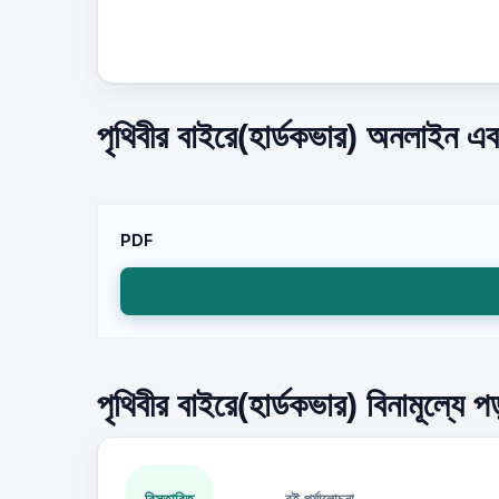
পৃথিবীর বাইরে(হার্ডকভার) অনলাইন এব
PDF
পৃথিবীর বাইরে(হার্ডকভার) বিনামূল্যে 
বিস্তারিত
বই পর্যালোচনা