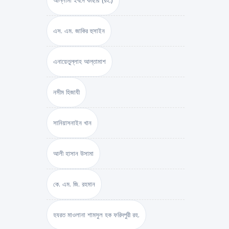
আল্লামা ইবনে কাছীর (রহ.)
এস. এম. জাকির হুসাইন
এনায়েতুল্লাহ আল্‌তামাশ
নসীম হিজাযী
সানিয়াসনাইন খান
আলী হাসান উসামা
কে. এম. জি. রহমান
হযরত মাওলানা শামসুল হক ফরিদপুরী রহ.