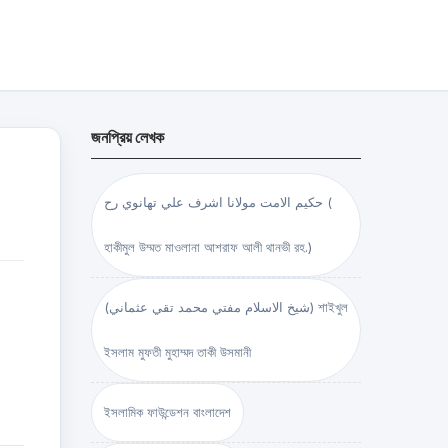
জনপ্রিয় লেখক
حكيم الامت مولانا اشرف علي تهانوي رح (
হাকীমুল উম্মত মাওলানা আশরাফ আলী থানভী রহ.)
(شيخ الاسلام مفتي محمد تقي عثماني) শাইখুল
ইসলাম মুফতী মুহাম্মদ তাকী উসমানী
ইসলামিক ফাউন্ডেশন বাংলাদেশ