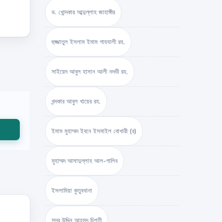
ড. খোন্দকার আব্দুল্লাহ জাহাঙ্গীর
হুজ্জাতুল ইসলাম ইমাম গাযযালী রহ.
সাইয়েদ আবুল হাসান আলী নদভী রহ.
খন্দকার আবুল খায়ের রহ.
ইমাম মুহাম্মদ ইবনে ইসমাইল বোখারী (র)
মুহাম্মদ আসাদুল্লাহ আল-গালিব
ইসলামিয়া কুতুবখানা
সদর উদ্দিন আহমদ চিশতী