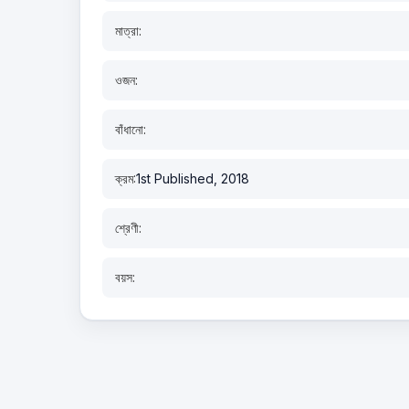
মাত্রা:
ওজন:
বাঁধানো:
ক্রম:
1st Published, 2018
শ্রেণী:
বয়স: