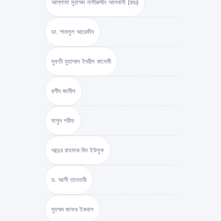
আল্লামা মুহাম্মদ নাসীরুদ্দীন আলবানী (রহঃ)
ডা. শামসুল আরেফীন
মুফতী মুহাম্মাদ ইদরীস কাসেমী
রশীদ জামীল
মাসুদ শরীফ
আব্দুর রাযযাক বিন ইউসুফ
ড. আলী তানতাবী
মুহম্মদ জাফর ইকবাল