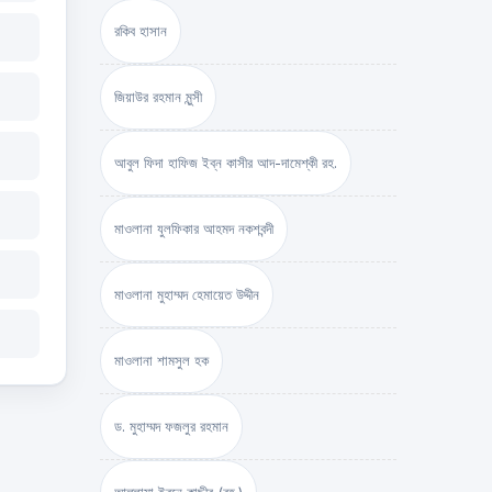
রকিব হাসান
জিয়াউর রহমান মুন্সী
আবুল ফিদা হাফিজ ইব্‌ন কাসীর আদ-দামেশ্‌কী রহ.
মাওলানা যুলফিকার আহমদ নকশবন্দী
মাওলানা মুহাম্মদ হেমায়েত উদ্দীন
মাওলানা শামসুল হক
ড. মুহাম্মদ ফজলুর রহমান