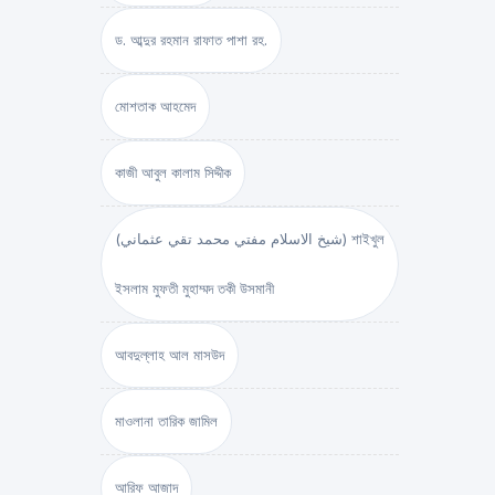
ড. আব্দুর রহমান রাফাত পাশা রহ.
মোশতাক আহমেদ
কাজী আবুল কালাম সিদ্দীক
(شيخ الاسلام مفتي محمد تقي عثماني) শাইখুল
ইসলাম মুফতী মুহাম্মদ তকী উসমানী
আবদুল্লাহ আল মাসউদ
মাওলানা তারিক জামিল
আরিফ আজাদ