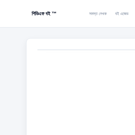
পিডিএফ বই ™
সমস্ত লেখক
বই এজেড