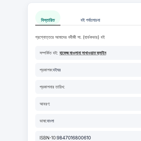
বিস্তারিত
বই পর্যালোচনা
প্রশ্নোত্তরে আমাদের নবীজী সা. (হার্ডকভার) বই
সম্পর্কিত বই:
হাফেজ মাওলানা সাখাওয়াত হুসাইন
প্রকাশক:
বইঘর
প্রকাশনার তারিখ:
আবরণ:
ভাষা:
বাংলা
ISBN-10:
9847016800610