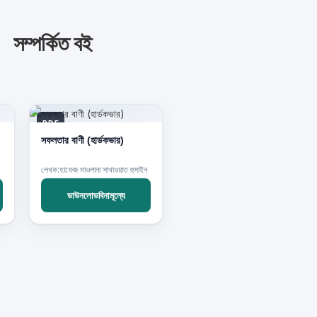
সম্পর্কিত বই
PDF
সফলতার বাণী (হার্ডকভার)
লেখক:হাফেজ মাওলানা সাখাওয়াত হুসাইন
ডাউনলোডবিনামূল্যে