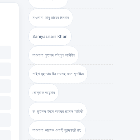
মাওলানা আবু তাহের মিসবাহ
Saniyasnain Khan
মাওলানা মুহাম্মদ যাইনুল আবিদীন
শাইখ মুহাম্মাদ বিন সালেহ আল মুনাজ্জিদ
মোস্তাক আহ্‌মাদ
ড. মুহাম্মদ ইবনে আবদুর রহমান আরিফী
মাওলানা আশেক এলাহী বুলন্দশহরী রহ.