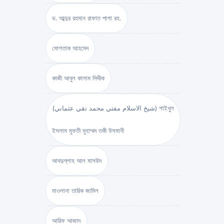
ড. আব্দুর রহমান রাফাত পাশা রহ.
মোশতাক আহমেদ
কাজী আবুল কালাম সিদ্দীক
(شيخ الاسلام مفتي محمد تقي عثماني) শাইখুল
ইসলাম মুফতী মুহাম্মদ তকী উসমানী
আবদুল্লাহ আল মাসউদ
মাওলানা তারিক জামিল
আরিফ আজাদ