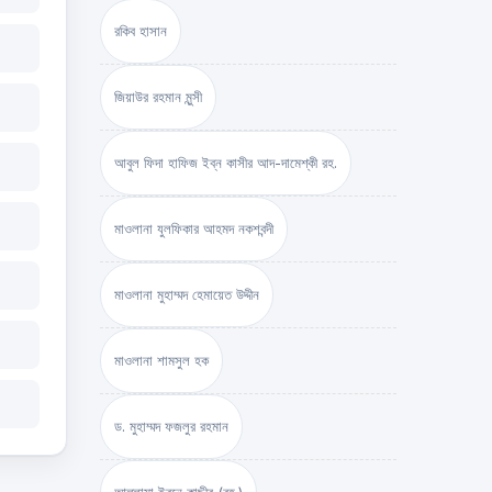
রকিব হাসান
জিয়াউর রহমান মুন্সী
আবুল ফিদা হাফিজ ইব্‌ন কাসীর আদ-দামেশ্‌কী রহ.
মাওলানা যুলফিকার আহমদ নকশবন্দী
মাওলানা মুহাম্মদ হেমায়েত উদ্দীন
মাওলানা শামসুল হক
ড. মুহাম্মদ ফজলুর রহমান