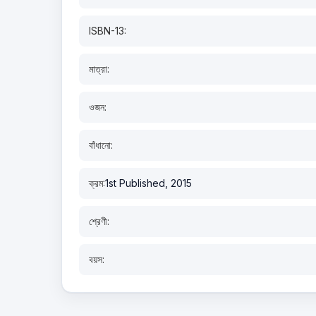
ISBN-13:
মাত্রা:
ওজন:
বাঁধানো:
ক্রম:
1st Published, 2015
শ্রেণী:
বয়স: