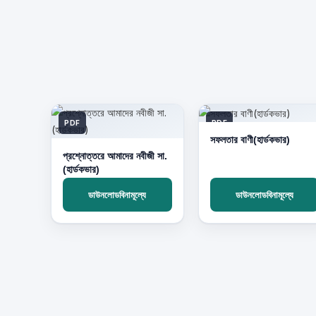
PDF
PDF
সফলতার বাণী(হার্ডকভার)
প্রশ্নোত্তরে আমাদের নবীজী সা.
(হার্ডকভার)
ডাউনলোডবিনামূল্যে
ডাউনলোডবিনামূল্যে