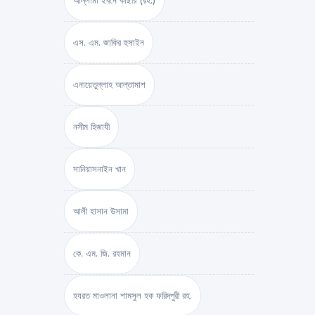
আল্লামা ইবনে কাছীর (রহ.)
এস. এম. জাকির হুসাইন
এনায়েতুল্লাহ আল্‌তামাশ
নসীম হিজাযী
সানিয়াসনাইন খান
আলী হাসান উসামা
কে. এম. জি. রহমান
হযরত মাওলানা শামসুল হক ফরিদপুরী রহ.