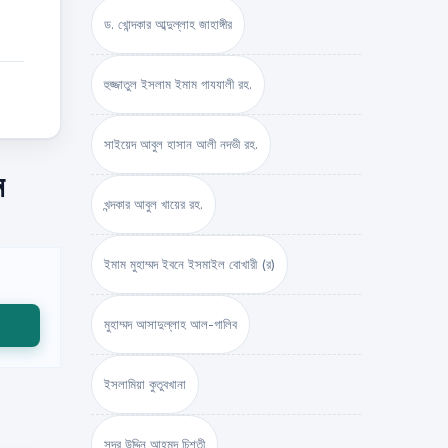
ড. খোন্দকার আব্দুল্লাহ জাহাঙ্গীর
হুজ্জাতুল ইসলাম ইমাম গাযযালী রহ.
সাইয়েদ আবুল হাসান আলী নদভী রহ.
ন
খন্দকার আবুল খায়ের রহ.
ইমাম মুহাম্মদ ইবনে ইসমাইল বোখারী (র)
মুহাম্মদ আসাদুল্লাহ আল-গালিব
ইসলামিয়া কুতুবখানা
সদর উদ্দিন আহমদ চিশতী