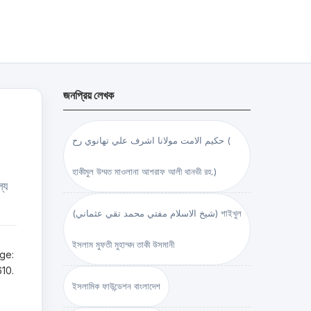
জনপ্রিয় লেখক
حكيم الامت مولانا اشرف علي تهانوي رح (
হাকীমুল উম্মত মাওলানা আশরাফ আলী থানভী রহ.)
যে
(شيخ الاسلام مفتي محمد تقي عثماني) শাইখুল
ইসলাম মুফতী মুহাম্মদ তাকী উসমানী
age:
610.
ইসলামিক ফাউন্ডেশন বাংলাদেশ