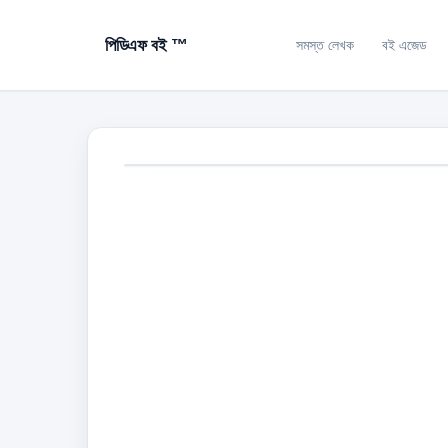
পিডিএফ বই ™
সমস্ত লেখক
বই এজেড