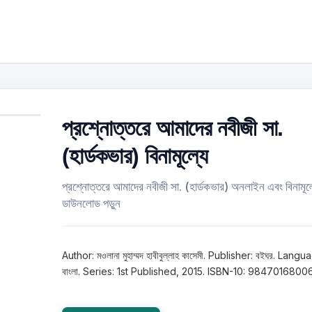
প্রশ্নোত্তরে আমাদের নবীজী সা.
(হার্ডকভার) বিনামূল্যে
প্রশ্নোত্তরে আমাদের নবীজী সা. (হার্ডকভার) অনলাইন এবং বিনামূল্
ডাউনলোড পড়ুন
Author: মওলানা মুহাম্মদ হাবীবুল্লাহ কাসেমী. Publisher: বইঘর. Langu
বাংলা. Series: 1st Published, 2015. ISBN-10: 9847016800