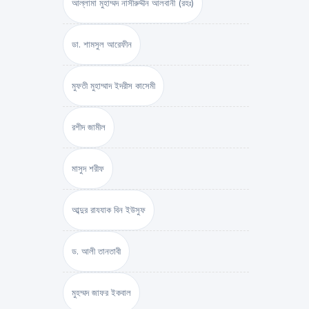
আল্লামা মুহাম্মদ নাসীরুদ্দীন আলবানী (রহঃ)
ডা. শামসুল আরেফীন
মুফতী মুহাম্মাদ ইদরীস কাসেমী
রশীদ জামীল
মাসুদ শরীফ
আব্দুর রাযযাক বিন ইউসুফ
ড. আলী তানতাবী
মুহম্মদ জাফর ইকবাল