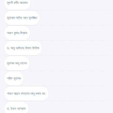
মুফতী রশীদ আহমাদ
মুহাম্মাদ সালিহ আল মুনাজ্জিদ
অরুণ কুমার বিশ্বাস
ড. আবু আমিনাহ বিলাল ফিলিপ্স
মুহাম্মদ আবু তালেব
শরীফ মুহাম্মদ
শায়খ আব্দুল ফাত্তাহ আবু গুদ্দাহ রহ.
ড. ইবনে আশরাফ