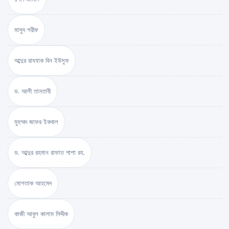
মাসুদ শরীফ
আব্দুর রাযযাক বিন ইউসুফ
ড. আলী তানতাবী
মুহম্মদ জাফর ইকবাল
ড. আব্দুর রহমান রাফাত পাশা রহ.
মোশতাক আহমেদ
কাজী আবুল কালাম সিদ্দীক