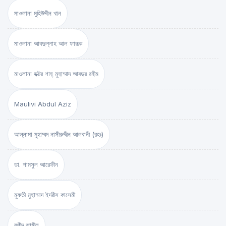
মাওলানা মুহিউদ্দীন খান
মাওলানা আবদুল্লাহ আল ফারূক
মাওলানা ডক্টর শাহ্‌ মুহাম্মাদ আবদুর রহীম
Maulivi Abdul Aziz
আল্লামা মুহাম্মদ নাসীরুদ্দীন আলবানী (রহঃ)
ডা. শামসুল আরেফীন
মুফতী মুহাম্মাদ ইদরীস কাসেমী
রশীদ জামীল