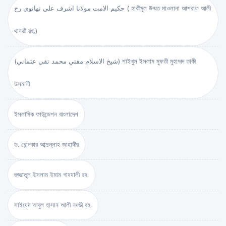
حكيم الامت مولانا اشرف علي تهانوي رح ( হাকীমুল উম্মত মাওলানা আশরাফ আলী
থানভী রহ.)
(شيخ الاسلام مفتي محمد تقي عثماني) শাইখুল ইসলাম মুফতী মুহাম্মদ তাকী
উসমানী
ইসলামিক ফাউন্ডেশন বাংলাদেশ
ড. খোন্দকার আব্দুল্লাহ জাহাঙ্গীর
হুজ্জাতুল ইসলাম ইমাম গাযযালী রহ.
সাইয়েদ আবুল হাসান আলী নদভী রহ.