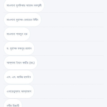
মাওলানা যুলফিকার আহমদ নকশবন্দী
মাওলানা মুহাম্মদ হেমায়েত উদ্দীন
মাওলানা শামসুল হক
ড. মুহাম্মদ ফজলুর রহমান
আল্লামা ইবনে কাছীর (রহ.)
এস. এম. জাকির হুসাইন
এনায়েতুল্লাহ আল্‌তামাশ
নসীম হিজাযী