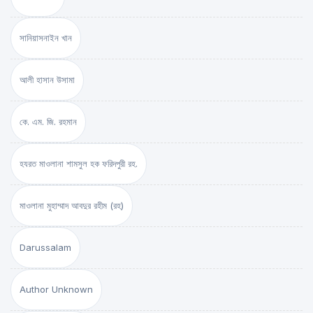
সানিয়াসনাইন খান
আলী হাসান উসামা
কে. এম. জি. রহমান
হযরত মাওলানা শামসুল হক ফরিদপুরী রহ.
মাওলানা মুহাম্মাদ আবদুর রহীম (রহ)
Darussalam
Author Unknown