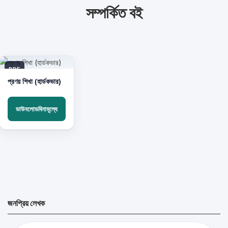
সম্পর্কিত বই
PDF
প্রণয় শিখা (হার্ডকভার)
ডাউনলোডবিনামূল্যে
জনপ্রিয় লেখক