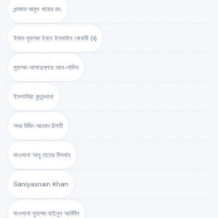
খন্দকার আবুল খায়ের রহ.
ইমাম মুহাম্মদ ইবনে ইসমাইল বোখারী (র)
মুহাম্মদ আসাদুল্লাহ আল-গালিব
ইসলামিয়া কুতুবখানা
সদর উদ্দিন আহমদ চিশতী
মাওলানা আবু তাহের মিসবাহ
Saniyasnain Khan
মাওলানা মুহাম্মদ যাইনুল আবিদীন