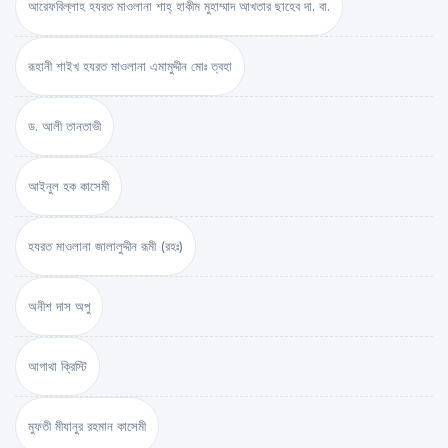
আরেফবিল্লাহ হযরত মাওলানা শাহ্ হাকীম মুহাম্মাদ আখতার ছাহেব দা. বা.
রূহানী শাইখ হযরত মাওলানা এমামুদ্দীন মোঃ ত্বহা
ড. আলী তানতাভী
আইনুল হক কাসেমী
হযরত মাওলানা জালালুদ্দীন রূমী (রহঃ)
অনীশ দাস অপু
আগাথা ক্রিস্টি
মুফতী মীযানুর রহমান কাসেমী