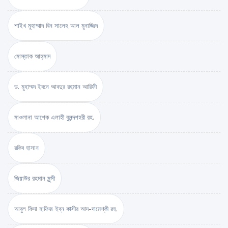
শাইখ মুহাম্মাদ বিন সালেহ আল মুনাজ্জিদ
মোস্তাক আহ্‌মাদ
ড. মুহাম্মদ ইবনে আবদুর রহমান আরিফী
মাওলানা আশেক এলাহী বুলন্দশহরী রহ.
রকিব হাসান
জিয়াউর রহমান মুন্সী
আবুল ফিদা হাফিজ ইব্‌ন কাসীর আদ-দামেশ্‌কী রহ.