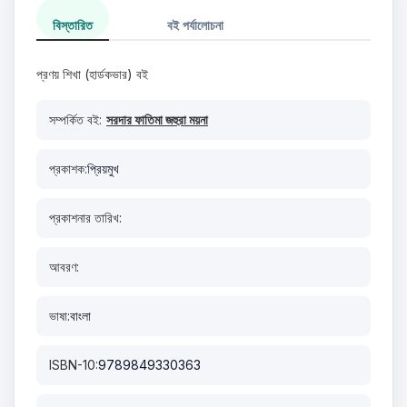
বিস্তারিত
বই পর্যালোচনা
প্রণয় শিখা (হার্ডকভার) বই
সম্পর্কিত বই:
সরদার ফাতিমা জহুরা ময়না
প্রকাশক:
প্রিয়মুখ
প্রকাশনার তারিখ:
আবরণ:
ভাষা:
বাংলা
ISBN-10:
9789849330363