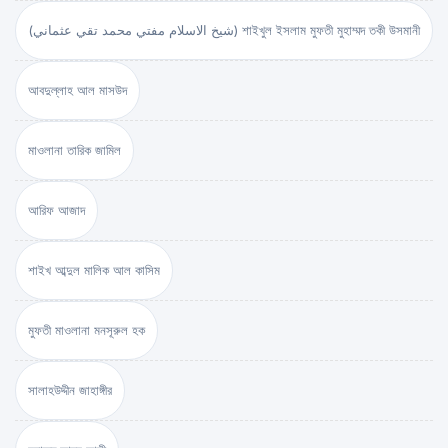
(شيخ الاسلام مفتي محمد تقي عثماني) শাইখুল ইসলাম মুফতী মুহাম্মদ তকী উসমানী
আবদুল্লাহ আল মাসউদ
মাওলানা তারিক জামিল
আরিফ আজাদ
শাইখ আব্দুল মালিক আল কাসিম
মুফতী মাওলানা মনসূরুল হক
সালাহউদ্দীন জাহাঙ্গীর