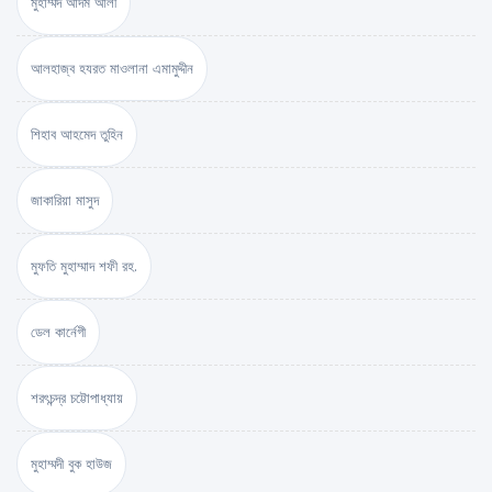
মুহাম্মদ আদম আলী
আলহাজ্ব হযরত মাওলানা এমামুদ্দীন
শিহাব আহমেদ তুহিন
জাকারিয়া মাসুদ
মুফতি মুহাম্মাদ শফী রহ.
ডেল কার্নেগী
শরৎচন্দ্র চট্টোপাধ্যায়
মুহাম্মদী বুক হাউজ