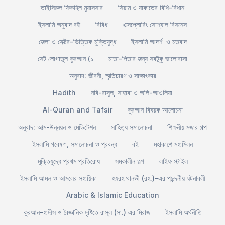
তাইসিরুল ফিকহিল মুয়াসসার
সিয়াম ও যাকাতের বিধি-বিধান
ইসলামি অনুবাদ বই
বিবিধ
এক্সপ্লোরিং সোশ্যাল বিসনেস
জেলা ও সেক্টর-ভিত্তিক মুক্তিযুদ্ধ
ইসলামি আদর্শ ও মতবাদ
সেট লোগাতুল কুরআন (১
মাতা-পিতার জন্য সবটুকু ভালোবাসা
অনুবাদ: জীবনী, স্মৃতিচারণ ও সাক্ষাৎকার
Hadith
নবি-রাসুল, সাহাবা ও অলি-আওলিয়া
Al-Quran and Tafsir
কুরআন বিষয়ক আলোচনা
অনুবাদ: আত্ম-উন্নয়ন ও মেডিটেশন
সাহিত্য সমালোচনা
শিক্ষনীয় মজার গল্প
ইসলামি গবেষণা, সমালোচনা ও প্রবন্ধ
বই
মহাকাশে মহামিলন
মুক্তিযুদ্ধে প্রথম প্রতিরোধ
সমকালীন গল্প
লাইফ স্টাইল
ইসলামি আমল ও আমলের সহায়িকা
হযরহ থানভী (রহ.)-এর পছন্দনীয় ঘটনাবলী
Arabic & Islamic Education
কুরআন-হাদীস ও বৈজ্ঞানিক দৃষ্টিতে রাসূল (সা.) এর মিরাজ
ইসলামি অর্থনীতি