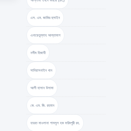
আল্লামা ইবনে কাছীর (রহ.)
এস. এম. জাকির হুসাইন
এনায়েতুল্লাহ আল্‌তামাশ
নসীম হিজাযী
সানিয়াসনাইন খান
আলী হাসান উসামা
কে. এম. জি. রহমান
হযরত মাওলানা শামসুল হক ফরিদপুরী রহ.