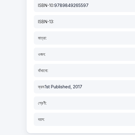
ISBN-10:
9789849265597
ISBN-13:
মাত্রা:
ওজন:
বাঁধানো:
ক্রম:
1st Published, 2017
শ্রেণী:
বয়স: