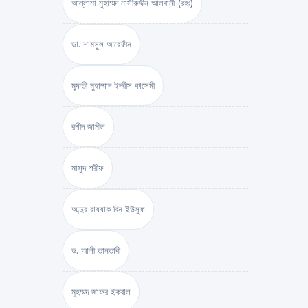
আল্লামা মুহাম্মদ নাসীরুদ্দীন আলবানী (রহঃ)
ডা. শামসুল আরেফীন
মুফতী মুহাম্মাদ ইদরীস কাসেমী
রশীদ জামীল
মাসুদ শরীফ
আব্দুর রাযযাক বিন ইউসুফ
ড. আলী তানতাবী
মুহম্মদ জাফর ইকবাল