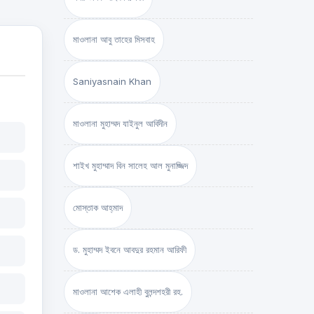
মাওলানা আবু তাহের মিসবাহ
Saniyasnain Khan
মাওলানা মুহাম্মদ যাইনুল আবিদীন
শাইখ মুহাম্মাদ বিন সালেহ আল মুনাজ্জিদ
মোস্তাক আহ্‌মাদ
ড. মুহাম্মদ ইবনে আবদুর রহমান আরিফী
মাওলানা আশেক এলাহী বুলন্দশহরী রহ.