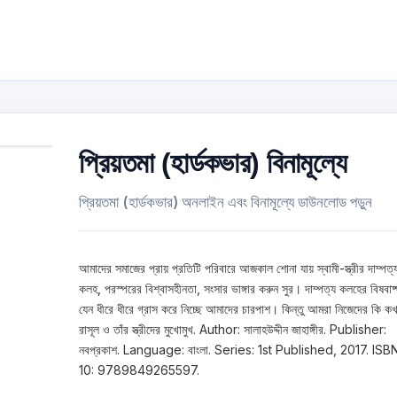
প্রিয়তমা (হার্ডকভার) বিনামূল্যে
প্রিয়তমা (হার্ডকভার) অনলাইন এবং বিনামূল্যে ডাউনলোড পড়ুন
আমাদের সমাজের প্রায় প্রতিটি পরিবারে আজকাল শোনা যায় স্বামী-স্ত্রীর দাম্পত্
কলহ, পরস্পরের বিশ্বাসহীনতা, সংসার ভাঙ্গার করুন সুর। দাম্পত্য কলহের বিষবাষ
যেন ধীরে ধীরে গ্রাস করে নিচ্ছে আমাদের চারপাশ। কিন্তু আমরা নিজেদের কি ক
রাসূল ও তাঁর স্ত্রীদের মুখোমুখ. Author: সালাহউদ্দীন জাহাঙ্গীর. Publisher:
নবপ্রকাশ. Language: বাংলা. Series: 1st Published, 2017. ISB
10: 9789849265597.