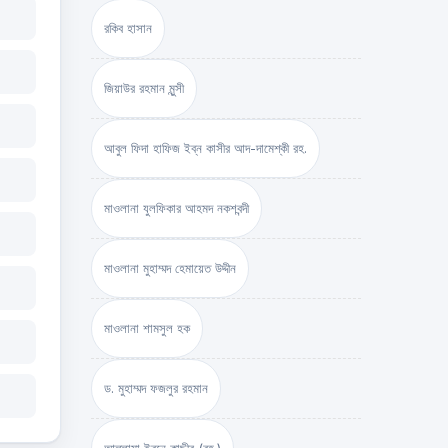
রকিব হাসান
জিয়াউর রহমান মুন্সী
আবুল ফিদা হাফিজ ইব্‌ন কাসীর আদ-দামেশ্‌কী রহ.
মাওলানা যুলফিকার আহমদ নকশবন্দী
মাওলানা মুহাম্মদ হেমায়েত উদ্দীন
মাওলানা শামসুল হক
ড. মুহাম্মদ ফজলুর রহমান