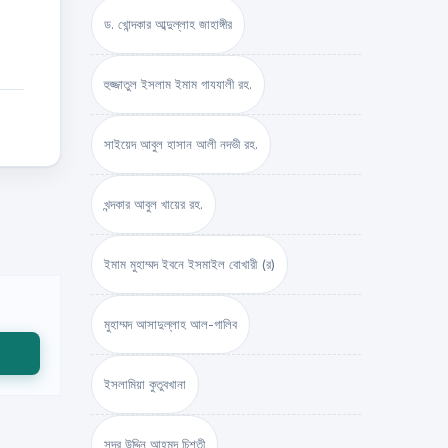
ড. খোন্দকার আব্দুল্লাহ জাহাঙ্গীর
হুজ্জাতুল ইসলাম ইমাম গাযযালী রহ.
সাইয়েদ আবুল হাসান আলী নদভী রহ.
খন্দকার আবুল খায়ের রহ.
ইমাম মুহাম্মদ ইবনে ইসমাইল বোখারী (র)
মুহাম্মদ আসাদুল্লাহ আল-গালিব
ইসলামিয়া কুতুবখানা
সদর উদ্দিন আহমদ চিশতী