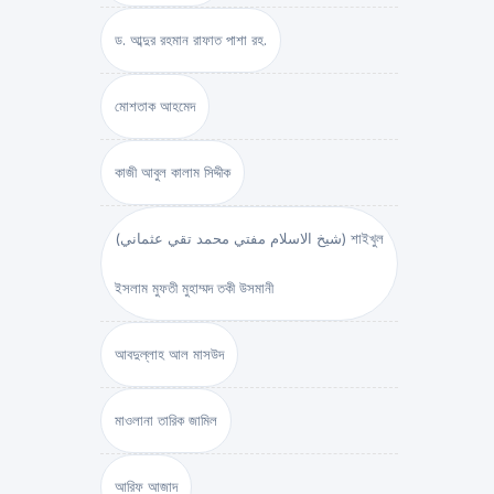
ড. আব্দুর রহমান রাফাত পাশা রহ.
মোশতাক আহমেদ
কাজী আবুল কালাম সিদ্দীক
(شيخ الاسلام مفتي محمد تقي عثماني) শাইখুল
ইসলাম মুফতী মুহাম্মদ তকী উসমানী
আবদুল্লাহ আল মাসউদ
মাওলানা তারিক জামিল
আরিফ আজাদ