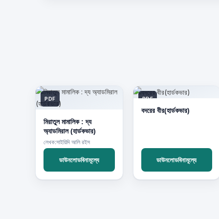
PDF
PDF
বদরের বীর(হার্ডকভার)
মিরাতুল মামালিক : দ্য
অ্যাডমিরাল (হার্ডকভার)
লেখক:সাইয়িদি আলি রইস
ডাউনলোডবিনামূল্যে
ডাউনলোডবিনামূল্যে