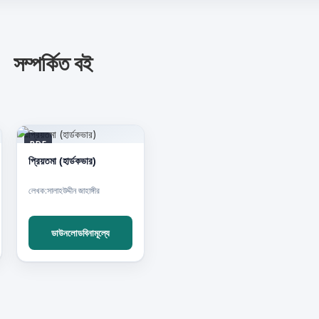
সম্পর্কিত বই
PDF
প্রিয়তমা (হার্ডকভার)
লেখক:সালাহউদ্দীন জাহাঙ্গীর
ডাউনলোডবিনামূল্যে