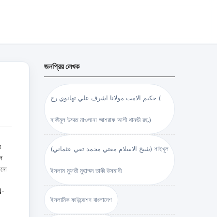
জনপ্রিয় লেখক
حكيم الامت مولانا اشرف علي تهانوي رح (
হাকীমুল উম্মত মাওলানা আশরাফ আলী থানভী রহ.)
য
(شيخ الاسلام مفتي محمد تقي عثماني) শাইখুল
্প
খনো
ইসলাম মুফতী মুহাম্মদ তাকী উসমানী
N-
ইসলামিক ফাউন্ডেশন বাংলাদেশ