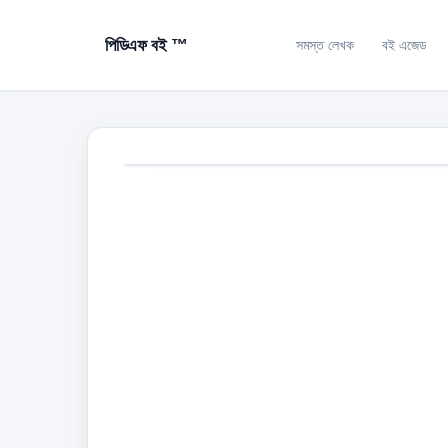
পিডিএফ বই ™
সমস্ত লেখক
বই এজেড