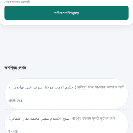
লেখক:স্বাগত ভট্টাচার্য্য
ডাউনলোডবিনামূল্যে
জনপ্রিয় লেখক
حكيم الامت مولانا اشرف علي تهانوي رح ( হাকীমুল উম্মত মাওলানা আশরাফ আলী
থানভী রহ.)
(شيخ الاسلام مفتي محمد تقي عثماني) শাইখুল ইসলাম মুফতী মুহাম্মদ তাকী
উসমানী