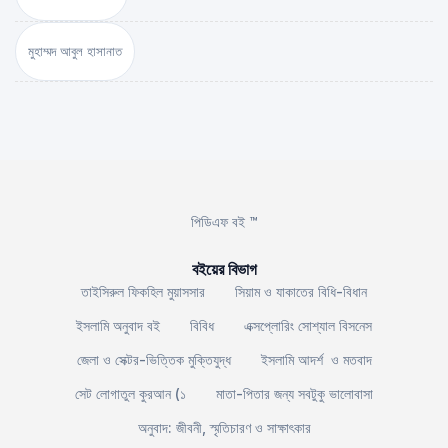
মুহাম্মদ আবুল হাসানাত
পিডিএফ বই ™
বইয়ের বিভাগ
তাইসিরুল ফিকহিল মুয়াসসার
সিয়াম ও যাকাতের বিধি-বিধান
ইসলামি অনুবাদ বই
বিবিধ
এক্সপ্লোরিং সোশ্যাল বিসনেস
জেলা ও সেক্টর-ভিত্তিক মুক্তিযুদ্ধ
ইসলামি আদর্শ ও মতবাদ
সেট লোগাতুল কুরআন (১
মাতা-পিতার জন্য সবটুকু ভালোবাসা
অনুবাদ: জীবনী, স্মৃতিচারণ ও সাক্ষাৎকার