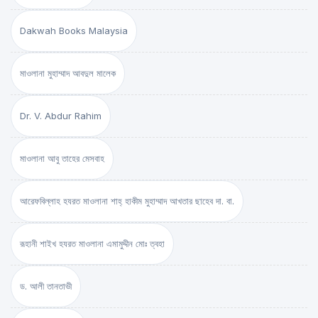
Dakwah Books Malaysia
মাওলানা মুহাম্মাদ আবদুল মালেক
Dr. V. Abdur Rahim
মাওলানা আবু তাহের মেসবাহ
আরেফবিল্লাহ হযরত মাওলানা শাহ্ হাকীম মুহাম্মাদ আখতার ছাহেব দা. বা.
রূহানী শাইখ হযরত মাওলানা এমামুদ্দীন মোঃ ত্বহা
ড. আলী তানতাভী