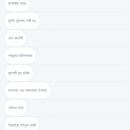
জাকারিয়া মাসুদ
মুফতি মুহাম্মাদ শফী রহ.
ডেল কার্নেগী
শরৎচন্দ্র চট্টোপাধ্যায়
মুহাম্মদী বুক হাউজ
মাওলানা মোঃ মাজহারুল ইসলাম
সৌমেন সাহা
ইয়াহইয়া ইউসুফ নদভী