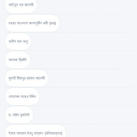
আইনুল হক কাসেমী
হযরত মাওলানা জালালুদ্দীন রূমী (রহঃ)
অনীশ দাস অপু
আগাথা ক্রিস্টি
মুফতী মীযানুর রহমান কাসেমী
মোহাম্মদ নাছের উদ্দিন
ড. মরিস বুকাইলি
ইমাম আহমাদ ইবনু হাম্বাল (রহিমাহুল্লাহ)