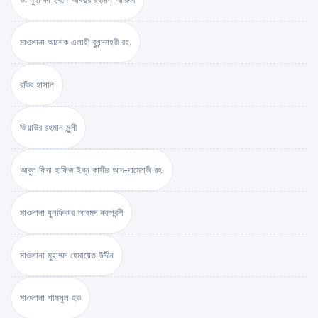
মাওলানা আশেক এলাহী বুলন্দশহরী রহ.
রকিব হাসান
জিয়াউর রহমান মুন্সী
আবুল ফিদা হাফিজ ইব্‌ন কাসীর আদ-দামেশ্‌কী রহ.
মাওলানা যুলফিকার আহমদ নকশবন্দী
মাওলানা মুহাম্মদ হেমায়েত উদ্দীন
মাওলানা শামসুল হক