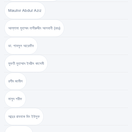
Maulivi Abdul Aziz
আল্লামা মুহাম্মদ নাসীরুদ্দীন আলবানী (রহঃ)
ডা. শামসুল আরেফীন
মুফতী মুহাম্মাদ ইদরীস কাসেমী
রশীদ জামীল
মাসুদ শরীফ
আব্দুর রাযযাক বিন ইউসুফ