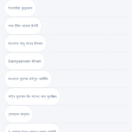
ইসলামিয়া কুতুবখানা
সদর উদ্দিন আহমদ চিশতী
মাওলানা আবু তাহের মিসবাহ
Saniyasnain Khan
মাওলানা মুহাম্মদ যাইনুল আবিদীন
শাইখ মুহাম্মাদ বিন সালেহ আল মুনাজ্জিদ
মোস্তাক আহ্‌মাদ
ড. মুহাম্মদ ইবনে আবদুর রহমান আরিফী