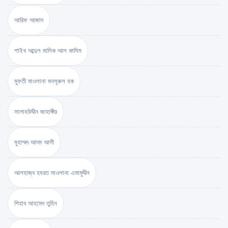
আরিফ আজাদ
শাইখ আব্দুল মালিক আল কাসিম
মুফতী মাওলানা মনসূরুল হক
সালাহউদ্দীন জাহাঙ্গীর
মুহাম্মদ আদম আলী
আলহাজ্ব হযরত মাওলানা এমামুদ্দীন
শিহাব আহমেদ তুহিন