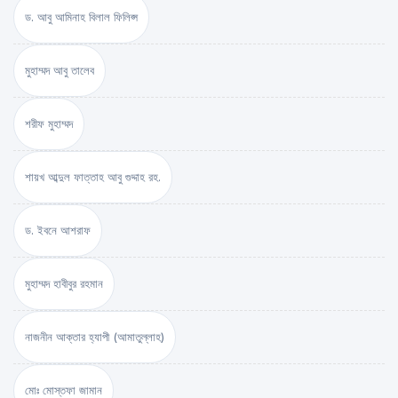
ড. আবু আমিনাহ বিলাল ফিলিপ্স
মুহাম্মদ আবু তালেব
শরীফ মুহাম্মদ
শায়খ আব্দুল ফাত্তাহ আবু গুদ্দাহ রহ.
ড. ইবনে আশরাফ
মুহাম্মদ হাবীবুর রহমান
নাজনীন আক্তার হ্যাপী (আমাতুল্লাহ)
মোঃ মোস্তফা জামান