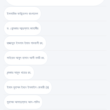
ইসলামিক ফাউন্ডেশন বাংলাদেশ
ড. খোন্দকার আব্দুল্লাহ জাহাঙ্গীর
হুজ্জাতুল ইসলাম ইমাম গাযযালী রহ.
সাইয়েদ আবুল হাসান আলী নদভী রহ.
খন্দকার আবুল খায়ের রহ.
ইমাম মুহাম্মদ ইবনে ইসমাইল বোখারী (র)
মুহাম্মদ আসাদুল্লাহ আল-গালিব