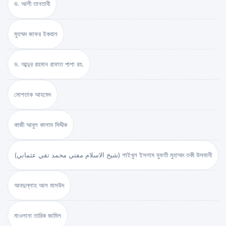
ড. আলী তানতাবী
মুহম্মদ জাফর ইকবাল
ড. আব্দুর রহমান রাফাত পাশা রহ.
মোশতাক আহমেদ
কাজী আবুল কালাম সিদ্দীক
(شيخ الاسلام مفتي محمد تقي عثماني) শাইখুল ইসলাম মুফতী মুহাম্মদ তকী উসমানী
আবদুল্লাহ আল মাসউদ
মাওলানা তারিক জামিল