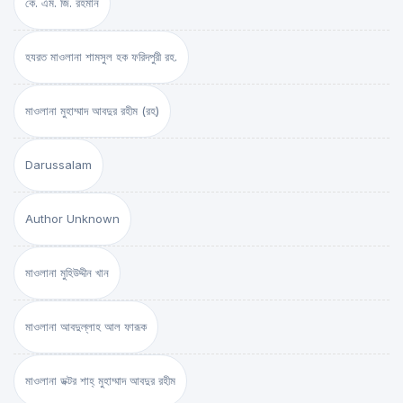
কে. এম. জি. রহমান
হযরত মাওলানা শামসুল হক ফরিদপুরী রহ.
মাওলানা মুহাম্মাদ আবদুর রহীম (রহ)
Darussalam
Author Unknown
মাওলানা মুহিউদ্দীন খান
মাওলানা আবদুল্লাহ আল ফারূক
মাওলানা ডক্টর শাহ্‌ মুহাম্মাদ আবদুর রহীম