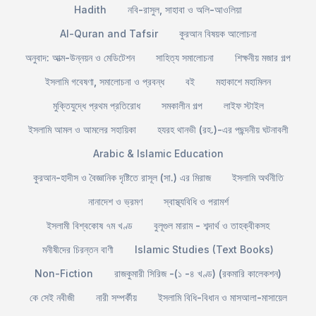
Hadith
নবি-রাসুল, সাহাবা ও অলি-আওলিয়া
Al-Quran and Tafsir
কুরআন বিষয়ক আলোচনা
অনুবাদ: আত্ম-উন্নয়ন ও মেডিটেশন
সাহিত্য সমালোচনা
শিক্ষনীয় মজার গল্প
ইসলামি গবেষণা, সমালোচনা ও প্রবন্ধ
বই
মহাকাশে মহামিলন
মুক্তিযুদ্ধে প্রথম প্রতিরোধ
সমকালীন গল্প
লাইফ স্টাইল
ইসলামি আমল ও আমলের সহায়িকা
হযরহ থানভী (রহ.)-এর পছন্দনীয় ঘটনাবলী
Arabic & Islamic Education
কুরআন-হাদীস ও বৈজ্ঞানিক দৃষ্টিতে রাসূল (সা.) এর মিরাজ
ইসলামি অর্থনীতি
নানাদেশ ও ভ্রমণ
স্বাস্থ্যবিধি ও পরামর্শ
ইসলামী বিশ্বকোষ ৭ম খণ্ড
বুলূগুল মারাম - শব্দার্থ ও তাহক্বীকসহ
মনীষীদের চিরন্তন বাণী
Islamic Studies (Text Books)
Non-Fiction
রাজকুমারী সিরিজ -(১ -৪ খণ্ড) (রকমারি কালেকশন)
কে সেই নবীজী
নারী সম্পর্কীয়
ইসলামি বিধি-বিধান ও মাসআলা-মাসায়েল