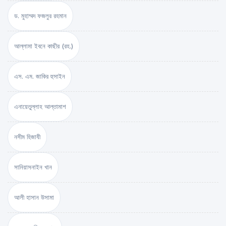
ড. মুহাম্মদ ফজলুর রহমান
আল্লামা ইবনে কাছীর (রহ.)
এস. এম. জাকির হুসাইন
এনায়েতুল্লাহ আল্‌তামাশ
নসীম হিজাযী
সানিয়াসনাইন খান
আলী হাসান উসামা