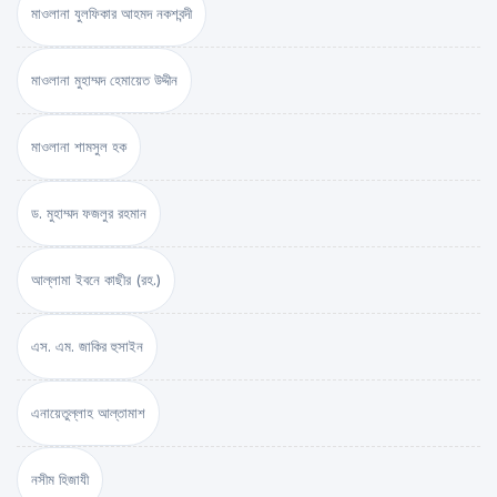
মাওলানা যুলফিকার আহমদ নকশবন্দী
মাওলানা মুহাম্মদ হেমায়েত উদ্দীন
মাওলানা শামসুল হক
ড. মুহাম্মদ ফজলুর রহমান
আল্লামা ইবনে কাছীর (রহ.)
এস. এম. জাকির হুসাইন
এনায়েতুল্লাহ আল্‌তামাশ
নসীম হিজাযী