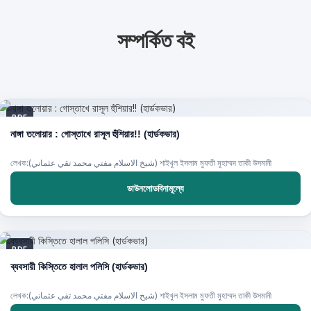
সম্পর্কিত বই
PDF
নাঙ্গা তলোয়ার : গোস্তাখে রাসূল হুঁশিয়ার!! (হার্ডকভার)
লেখক:(شيخ الاسلام مفتي محمد تقي عثماني) শাইখুল ইসলাম মুফতী মুহাম্মদ তাকী উসমানী
ডাউনলোডবিনামূল্যে
PDF
ব্যবসায়ী কিস্তিতে হালাল পলিসি (হার্ডকভার)
লেখক:(شيخ الاسلام مفتي محمد تقي عثماني) শাইখুল ইসলাম মুফতী মুহাম্মদ তাকী উসমানী