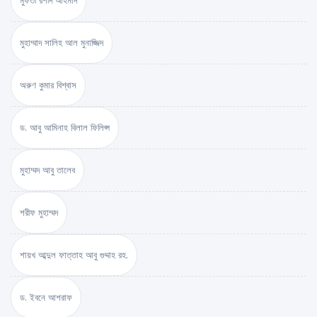
মুফতী রশীদ আহমাদ
মুহাম্মাদ সালিহ আল মুনাজ্জিদ
অরুণ কুমার বিশ্বাস
ড. আবু আমিনাহ বিলাল ফিলিপ্স
মুহাম্মদ আবু তালেব
শরীফ মুহাম্মদ
শায়খ আব্দুল ফাত্তাহ আবু গুদ্দাহ রহ.
ড. ইবনে আশরাফ