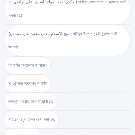
حكيم الامت مولانا اشرف علي تهانوي رح ( হাকীমুল উম্মত মাওলানা আশরাফ আলী
থানভী রহ.)
(شيخ الاسلام مفتي محمد تقي عثماني) শাইখুল ইসলাম মুফতী মুহাম্মদ তাকী
উসমানী
ইসলামিক ফাউন্ডেশন বাংলাদেশ
ড. খোন্দকার আব্দুল্লাহ জাহাঙ্গীর
হুজ্জাতুল ইসলাম ইমাম গাযযালী রহ.
সাইয়েদ আবুল হাসান আলী নদভী রহ.