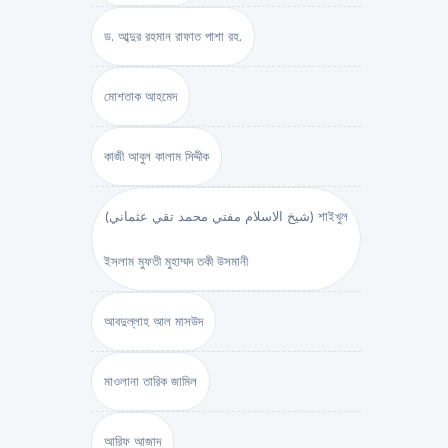
ড. আব্দুর রহমান রাফাত পাশা রহ.
মোশতাক আহমেদ
কাজী আবুল কালাম সিদ্দীক
(شيخ الاسلام مفتي محمد تقي عثماني) শাইখুল
ইসলাম মুফতী মুহাম্মদ তকী উসমানী
আবদুল্লাহ আল মাসউদ
মাওলানা তারিক জামিল
আরিফ আজাদ