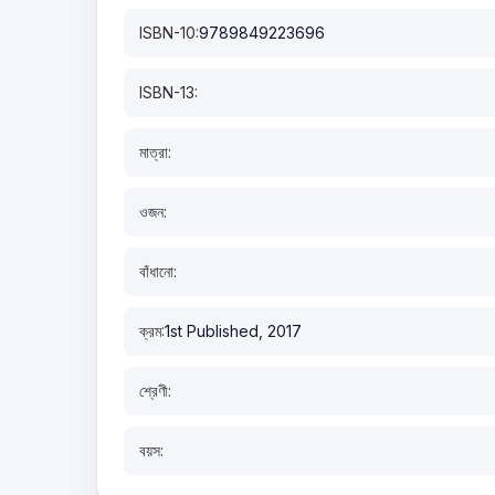
ISBN-10:
9789849223696
ISBN-13:
মাত্রা:
ওজন:
বাঁধানো:
ক্রম:
1st Published, 2017
শ্রেণী:
বয়স: