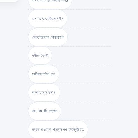
আল্লামা ইবনে কাছীর (রহ.)
এস. এম. জাকির হুসাইন
এনায়েতুল্লাহ আল্‌তামাশ
নসীম হিজাযী
সানিয়াসনাইন খান
আলী হাসান উসামা
কে. এম. জি. রহমান
হযরত মাওলানা শামসুল হক ফরিদপুরী রহ.