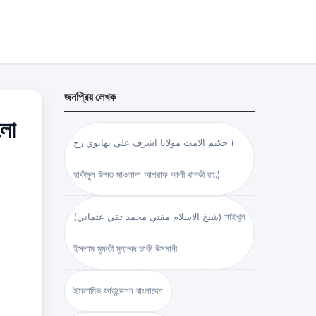
জনপ্রিয় লেখক
লো
حكيم الامت مولانا اشرف علي تهانوي رح (
হাকীমুল উম্মত মাওলানা আশরাফ আলী থানভী রহ.)
(شيخ الاسلام مفتي محمد تقي عثماني) শাইখুল
ইসলাম মুফতী মুহাম্মদ তাকী উসমানী
ইসলামিক ফাউন্ডেশন বাংলাদেশ