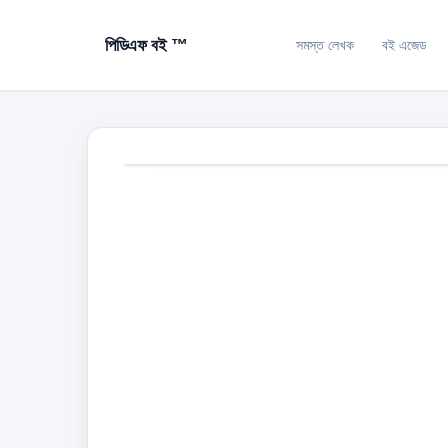
পিডিএফ বই ™
সমস্ত লেখক
বই এজেড