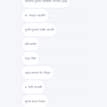
আল্লামা মুহাম্মদ নাসীরুদ্দীন আলবানী (রহঃ)
ডা. শামসুল আরেফীন
মুফতী মুহাম্মাদ ইদরীস কাসেমী
রশীদ জামীল
মাসুদ শরীফ
আব্দুর রাযযাক বিন ইউসুফ
ড. আলী তানতাবী
মুহম্মদ জাফর ইকবাল