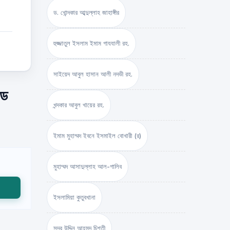
ড. খোন্দকার আব্দুল্লাহ জাহাঙ্গীর
হুজ্জাতুল ইসলাম ইমাম গাযযালী রহ.
সাইয়েদ আবুল হাসান আলী নদভী রহ.
োড
খন্দকার আবুল খায়ের রহ.
ইমাম মুহাম্মদ ইবনে ইসমাইল বোখারী (র)
মুহাম্মদ আসাদুল্লাহ আল-গালিব
ইসলামিয়া কুতুবখানা
সদর উদ্দিন আহমদ চিশতী