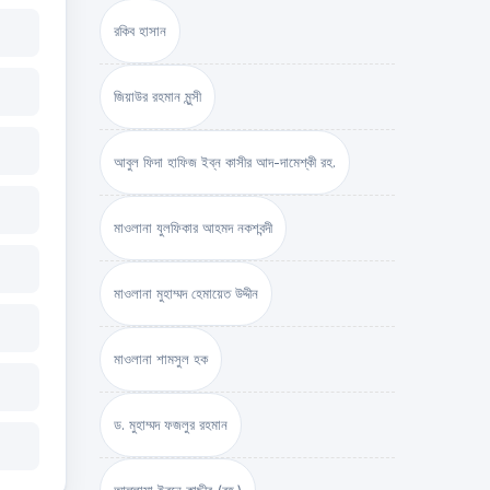
রকিব হাসান
জিয়াউর রহমান মুন্সী
আবুল ফিদা হাফিজ ইব্‌ন কাসীর আদ-দামেশ্‌কী রহ.
মাওলানা যুলফিকার আহমদ নকশবন্দী
মাওলানা মুহাম্মদ হেমায়েত উদ্দীন
মাওলানা শামসুল হক
ড. মুহাম্মদ ফজলুর রহমান