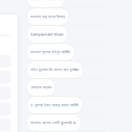
মাওলানা আবু তাহের মিসবাহ
Saniyasnain Khan
মাওলানা মুহাম্মদ যাইনুল আবিদীন
শাইখ মুহাম্মাদ বিন সালেহ আল মুনাজ্জিদ
মোস্তাক আহ্‌মাদ
ড. মুহাম্মদ ইবনে আবদুর রহমান আরিফী
মাওলানা আশেক এলাহী বুলন্দশহরী রহ.