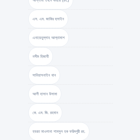
আল্লামা ইবনে কাছীর (রহ.)
এস. এম. জাকির হুসাইন
এনায়েতুল্লাহ আল্‌তামাশ
নসীম হিজাযী
সানিয়াসনাইন খান
আলী হাসান উসামা
কে. এম. জি. রহমান
হযরত মাওলানা শামসুল হক ফরিদপুরী রহ.