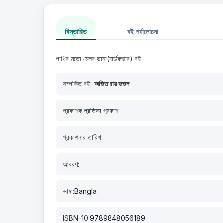
বিস্তারিত
বই পর্যালোচনা
পাখির মতো মেলব ডানা(হার্ডকভার) বই
সম্পর্কিত বই:
অজিত রায় ভজন
প্রকাশক:
প্রতিভা প্রকাশ
প্রকাশনার তারিখ:
আবরণ:
ভাষা:
Bangla
ISBN-10:
9789848056189