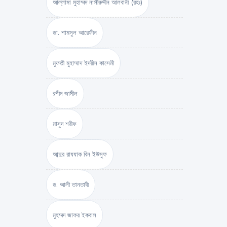
আল্লামা মুহাম্মদ নাসীরুদ্দীন আলবানী (রহঃ)
ডা. শামসুল আরেফীন
মুফতী মুহাম্মাদ ইদরীস কাসেমী
রশীদ জামীল
মাসুদ শরীফ
আব্দুর রাযযাক বিন ইউসুফ
ড. আলী তানতাবী
মুহম্মদ জাফর ইকবাল