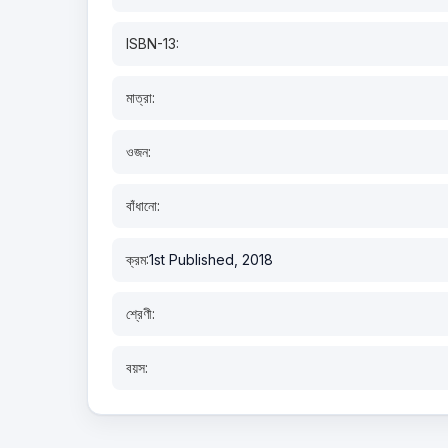
ISBN-13:
মাত্রা:
ওজন:
বাঁধানো:
ক্রম:
1st Published, 2018
শ্রেণী:
বয়স: