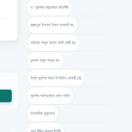
ড. খোন্দকার আব্দুল্লাহ জাহাঙ্গীর
হুজ্জাতুল ইসলাম ইমাম গাযযালী রহ.
সাইয়েদ আবুল হাসান আলী নদভী রহ.
খন্দকার আবুল খায়ের রহ.
ইমাম মুহাম্মদ ইবনে ইসমাইল বোখারী (র)
মুহাম্মদ আসাদুল্লাহ আল-গালিব
ইসলামিয়া কুতুবখানা
সদর উদ্দিন আহমদ চিশতী