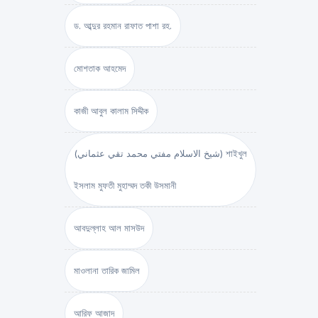
ড. আব্দুর রহমান রাফাত পাশা রহ.
মোশতাক আহমেদ
কাজী আবুল কালাম সিদ্দীক
(شيخ الاسلام مفتي محمد تقي عثماني) শাইখুল
ইসলাম মুফতী মুহাম্মদ তকী উসমানী
আবদুল্লাহ আল মাসউদ
মাওলানা তারিক জামিল
আরিফ আজাদ