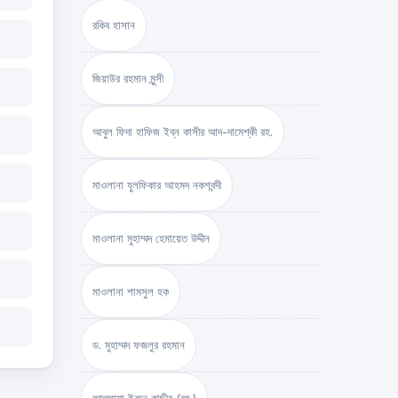
রকিব হাসান
জিয়াউর রহমান মুন্সী
আবুল ফিদা হাফিজ ইব্‌ন কাসীর আদ-দামেশ্‌কী রহ.
মাওলানা যুলফিকার আহমদ নকশবন্দী
মাওলানা মুহাম্মদ হেমায়েত উদ্দীন
মাওলানা শামসুল হক
ড. মুহাম্মদ ফজলুর রহমান