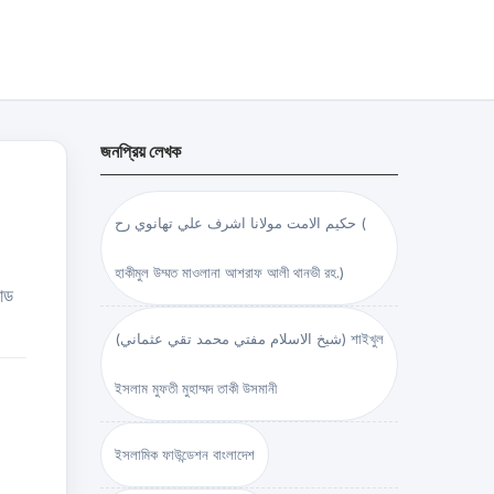
জনপ্রিয় লেখক
حكيم الامت مولانا اشرف علي تهانوي رح (
হাকীমুল উম্মত মাওলানা আশরাফ আলী থানভী রহ.)
োড
(شيخ الاسلام مفتي محمد تقي عثماني) শাইখুল
ইসলাম মুফতী মুহাম্মদ তাকী উসমানী
ইসলামিক ফাউন্ডেশন বাংলাদেশ