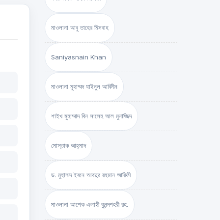
মাওলানা আবু তাহের মিসবাহ
Saniyasnain Khan
মাওলানা মুহাম্মদ যাইনুল আবিদীন
শাইখ মুহাম্মাদ বিন সালেহ আল মুনাজ্জিদ
মোস্তাক আহ্‌মাদ
ড. মুহাম্মদ ইবনে আবদুর রহমান আরিফী
মাওলানা আশেক এলাহী বুলন্দশহরী রহ.