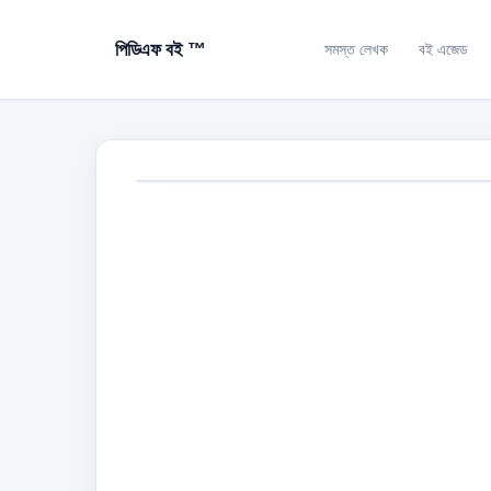
পিডিএফ বই ™
সমস্ত লেখক
বই এজেড