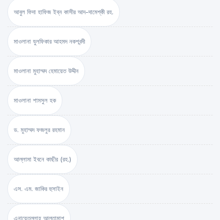
আবুল ফিদা হাফিজ ইব্‌ন কাসীর আদ-দামেশ্‌কী রহ.
মাওলানা যুলফিকার আহমদ নকশবন্দী
মাওলানা মুহাম্মদ হেমায়েত উদ্দীন
মাওলানা শামসুল হক
ড. মুহাম্মদ ফজলুর রহমান
আল্লামা ইবনে কাছীর (রহ.)
এস. এম. জাকির হুসাইন
এনায়েতুল্লাহ আল্‌তামাশ