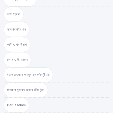
নসীম হিজাযী
সানিয়াসনাইন খান
আলী হাসান উসামা
কে. এম. জি. রহমান
হযরত মাওলানা শামসুল হক ফরিদপুরী রহ.
মাওলানা মুহাম্মাদ আবদুর রহীম (রহ)
Darussalam