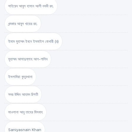
সাইয়েদ আবুল হাসান আলী নদভী রহ.
খন্দকার আবুল খায়ের রহ.
ইমাম মুহাম্মদ ইবনে ইসমাইল বোখারী (র)
মুহাম্মদ আসাদুল্লাহ আল-গালিব
ইসলামিয়া কুতুবখানা
সদর উদ্দিন আহমদ চিশতী
মাওলানা আবু তাহের মিসবাহ
Saniyasnain Khan