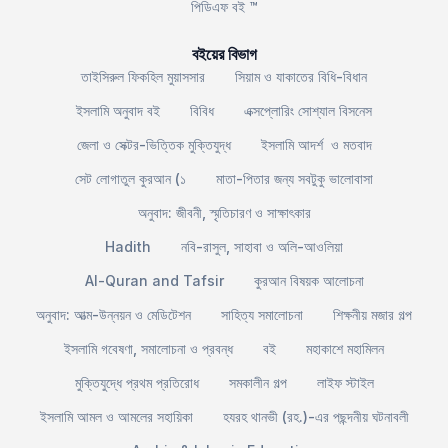
পিডিএফ বই ™
বইয়ের বিভাগ
তাইসিরুল ফিকহিল মুয়াসসার
সিয়াম ও যাকাতের বিধি-বিধান
ইসলামি অনুবাদ বই
বিবিধ
এক্সপ্লোরিং সোশ্যাল বিসনেস
জেলা ও সেক্টর-ভিত্তিক মুক্তিযুদ্ধ
ইসলামি আদর্শ ও মতবাদ
সেট লোগাতুল কুরআন (১
মাতা-পিতার জন্য সবটুকু ভালোবাসা
অনুবাদ: জীবনী, স্মৃতিচারণ ও সাক্ষাৎকার
Hadith
নবি-রাসুল, সাহাবা ও অলি-আওলিয়া
Al-Quran and Tafsir
কুরআন বিষয়ক আলোচনা
অনুবাদ: আত্ম-উন্নয়ন ও মেডিটেশন
সাহিত্য সমালোচনা
শিক্ষনীয় মজার গল্প
ইসলামি গবেষণা, সমালোচনা ও প্রবন্ধ
বই
মহাকাশে মহামিলন
মুক্তিযুদ্ধে প্রথম প্রতিরোধ
সমকালীন গল্প
লাইফ স্টাইল
ইসলামি আমল ও আমলের সহায়িকা
হযরহ থানভী (রহ.)-এর পছন্দনীয় ঘটনাবলী