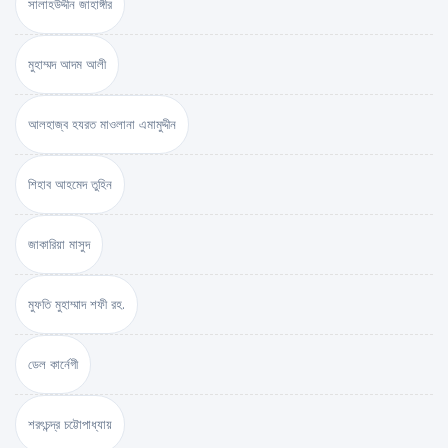
সালাহউদ্দীন জাহাঙ্গীর
মুহাম্মদ আদম আলী
আলহাজ্ব হযরত মাওলানা এমামুদ্দীন
শিহাব আহমেদ তুহিন
জাকারিয়া মাসুদ
মুফতি মুহাম্মাদ শফী রহ.
ডেল কার্নেগী
শরৎচন্দ্র চট্টোপাধ্যায়