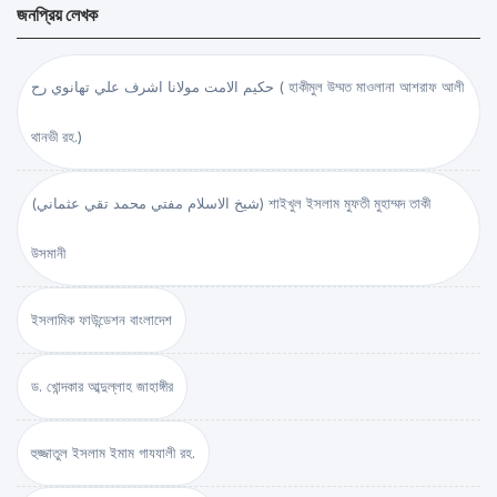
জনপ্রিয় লেখক
حكيم الامت مولانا اشرف علي تهانوي رح ( হাকীমুল উম্মত মাওলানা আশরাফ আলী
থানভী রহ.)
(شيخ الاسلام مفتي محمد تقي عثماني) শাইখুল ইসলাম মুফতী মুহাম্মদ তাকী
উসমানী
ইসলামিক ফাউন্ডেশন বাংলাদেশ
ড. খোন্দকার আব্দুল্লাহ জাহাঙ্গীর
হুজ্জাতুল ইসলাম ইমাম গাযযালী রহ.