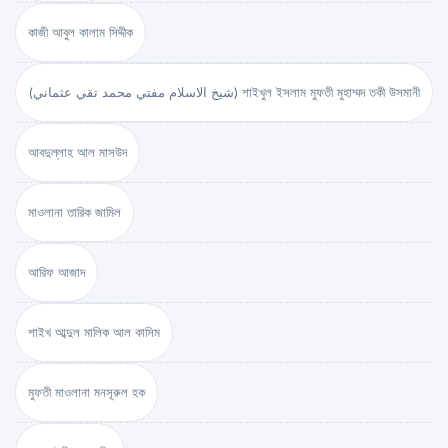
কাজী আবুল কালাম সিদ্দীক
(شيخ الاسلام مفتي محمد تقي عثماني) শাইখুল ইসলাম মুফতী মুহাম্মদ তকী উসমানী
আবদুল্লাহ আল মাসউদ
মাওলানা তারিক জামিল
আরিফ আজাদ
শাইখ আব্দুল মালিক আল কাসিম
মুফতী মাওলানা মনসূরুল হক