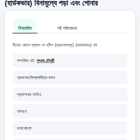
(হার্ডকভার) বিনামূল্যে পড়া এবং শোনার
বিস্তারিত
বই পর্যালোচনা
নীলের কোলে শ্যামল সে দ্বীপ (ভ্রমণসমগ্র) (হার্ডকভার) বই
সম্পর্কিত বই:
লুৎফর চৌধুরী
প্রকাশক:
বিশ্বসাহিত্য ভবন
প্রকাশনার তারিখ:
আবরণ:
ভাষা:
বাংলা