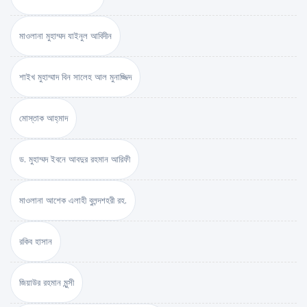
মাওলানা মুহাম্মদ যাইনুল আবিদীন
শাইখ মুহাম্মাদ বিন সালেহ আল মুনাজ্জিদ
মোস্তাক আহ্‌মাদ
ড. মুহাম্মদ ইবনে আবদুর রহমান আরিফী
মাওলানা আশেক এলাহী বুলন্দশহরী রহ.
রকিব হাসান
জিয়াউর রহমান মুন্সী