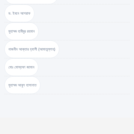
ড. ইবনে আশরাফ
মুহাম্মদ হাবীবুর রহমান
নাজনীন আক্তার হ্যাপী (আমাতুল্লাহ)
মোঃ মোস্তফা জামান
মুহাম্মদ আবুল হাসানাত