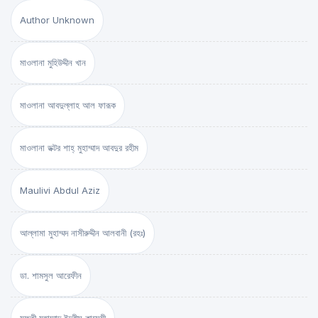
Author Unknown
মাওলানা মুহিউদ্দীন খান
মাওলানা আবদুল্লাহ আল ফারূক
মাওলানা ডক্টর শাহ্‌ মুহাম্মাদ আবদুর রহীম
Maulivi Abdul Aziz
আল্লামা মুহাম্মদ নাসীরুদ্দীন আলবানী (রহঃ)
ডা. শামসুল আরেফীন