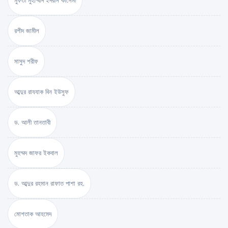
মুফতী মুহাম্মাদ ইদরীস কাসেমী
রশীদ জামীল
মাসুদ শরীফ
আব্দুর রাযযাক বিন ইউসুফ
ড. আলী তানতাবী
মুহম্মদ জাফর ইকবাল
ড. আব্দুর রহমান রাফাত পাশা রহ.
মোশতাক আহমেদ