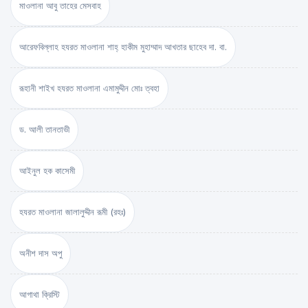
মাওলানা আবু তাহের মেসবাহ
আরেফবিল্লাহ হযরত মাওলানা শাহ্ হাকীম মুহাম্মাদ আখতার ছাহেব দা. বা.
রূহানী শাইখ হযরত মাওলানা এমামুদ্দীন মোঃ ত্বহা
ড. আলী তানতাভী
আইনুল হক কাসেমী
হযরত মাওলানা জালালুদ্দীন রূমী (রহঃ)
অনীশ দাস অপু
আগাথা ক্রিস্টি