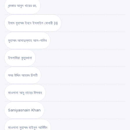
খন্দকার আবুল খায়ের রহ.
ইমাম মুহাম্মদ ইবনে ইসমাইল বোখারী (র)
মুহাম্মদ আসাদুল্লাহ আল-গালিব
ইসলামিয়া কুতুবখানা
সদর উদ্দিন আহমদ চিশতী
মাওলানা আবু তাহের মিসবাহ
Saniyasnain Khan
মাওলানা মুহাম্মদ যাইনুল আবিদীন