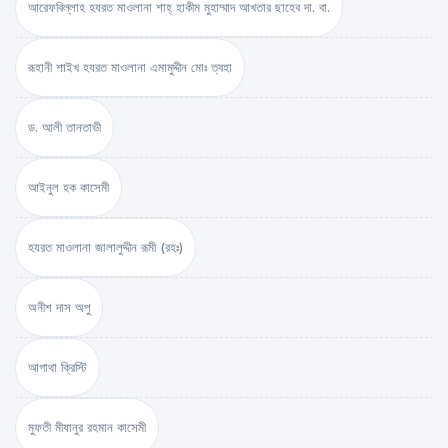
আরেফবিল্লাহ হযরত মাওলানা শাহ্ হাকীম মুহাম্মাদ আখতার ছাহেব দা. বা.
রূহানী শাইখ হযরত মাওলানা এমামুদ্দীন মোঃ ত্বহা
ড. আলী তানতাভী
আইনুল হক কাসেমী
হযরত মাওলানা জালালুদ্দীন রূমী (রহঃ)
অনীশ দাস অপু
আগাথা ক্রিস্টি
মুফতী মীযানুর রহমান কাসেমী