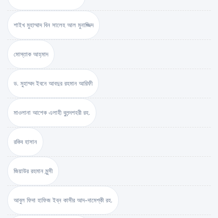
শাইখ মুহাম্মাদ বিন সালেহ আল মুনাজ্জিদ
মোস্তাক আহ্‌মাদ
ড. মুহাম্মদ ইবনে আবদুর রহমান আরিফী
মাওলানা আশেক এলাহী বুলন্দশহরী রহ.
রকিব হাসান
জিয়াউর রহমান মুন্সী
আবুল ফিদা হাফিজ ইব্‌ন কাসীর আদ-দামেশ্‌কী রহ.