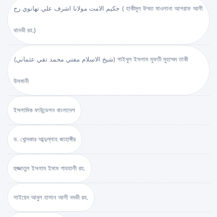
حكيم الامت مولانا اشرف علي تهانوي رح ( হাকীমুল উম্মত মাওলানা আশরাফ আলী
থানভী রহ.)
(شيخ الاسلام مفتي محمد تقي عثماني) শাইখুল ইসলাম মুফতী মুহাম্মদ তাকী
উসমানী
ইসলামিক ফাউন্ডেশন বাংলাদেশ
ড. খোন্দকার আব্দুল্লাহ জাহাঙ্গীর
হুজ্জাতুল ইসলাম ইমাম গাযযালী রহ.
সাইয়েদ আবুল হাসান আলী নদভী রহ.