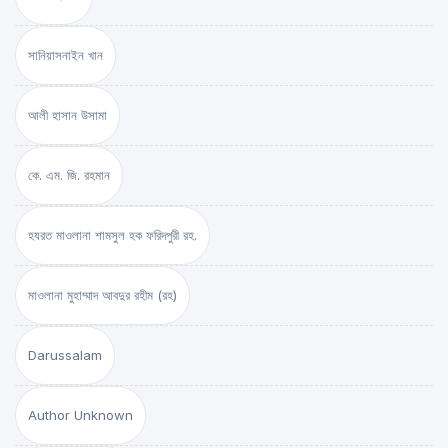
সানিয়াসনাইন খান
আলী হাসান উসামা
কে. এম. জি. রহমান
হযরত মাওলানা শামসুল হক ফরিদপুরী রহ.
মাওলানা মুহাম্মাদ আবদুর রহীম (রহ)
Darussalam
Author Unknown