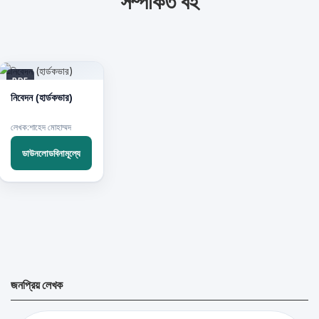
সম্পর্কিত বই
PDF
নিবেদন (হার্ডকভার)
লেখক:শাহেদ মোহাম্মদ
ডাউনলোডবিনামূল্যে
জনপ্রিয় লেখক