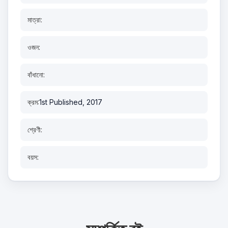
মাত্রা:
ওজন:
বাঁধানো:
ক্রম:
1st Published, 2017
শ্রেণী:
বয়স: