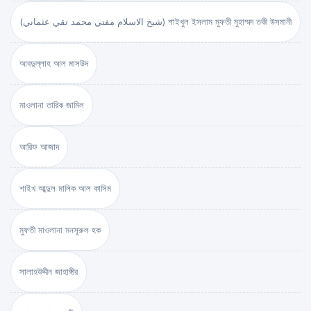
(شيخ الاسلام مفتي محمد تقي عثماني) শাইখুল ইসলাম মুফতী মুহাম্মদ তকী উসমানী
আবদুল্লাহ আল মাসউদ
মাওলানা তারিক জামিল
আরিফ আজাদ
শাইখ আব্দুল মালিক আল কাসিম
মুফতী মাওলানা মনসূরুল হক
সালাহউদ্দীন জাহাঙ্গীর