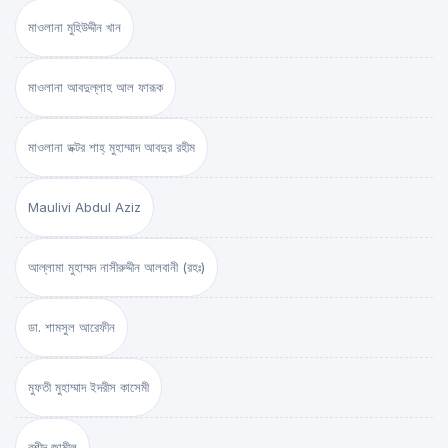
মাওলানা মুহিউদ্দীন খান
মাওলানা আবদুল্লাহ আল ফারূক
মাওলানা ডক্টর শাহ্‌ মুহাম্মাদ আবদুর রহীম
Maulivi Abdul Aziz
আল্লামা মুহাম্মদ নাসীরুদ্দীন আলবানী (রহঃ)
ডা. শামসুল আরেফীন
মুফতী মুহাম্মাদ ইদরীস কাসেমী
রশীদ জামীল