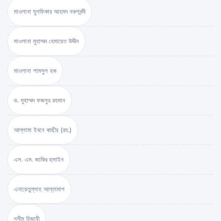
মাওলানা যুলফিকার আহমদ নকশবন্দী
মাওলানা মুহাম্মদ হেমায়েত উদ্দীন
মাওলানা শামসুল হক
ড. মুহাম্মদ ফজলুর রহমান
আল্লামা ইবনে কাছীর (রহ.)
এস. এম. জাকির হুসাইন
এনায়েতুল্লাহ আল্‌তামাশ
নসীম হিজাযী