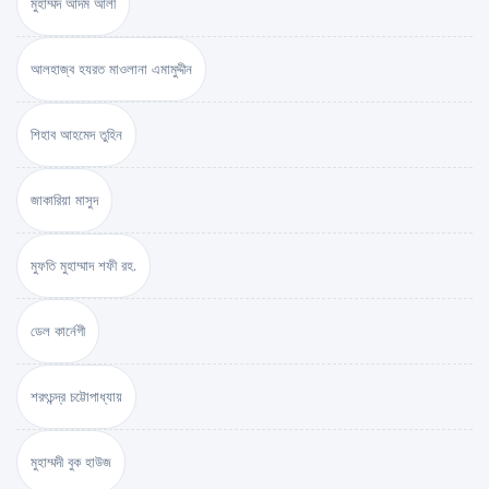
মুহাম্মদ আদম আলী
আলহাজ্ব হযরত মাওলানা এমামুদ্দীন
শিহাব আহমেদ তুহিন
জাকারিয়া মাসুদ
মুফতি মুহাম্মাদ শফী রহ.
ডেল কার্নেগী
শরৎচন্দ্র চট্টোপাধ্যায়
মুহাম্মদী বুক হাউজ