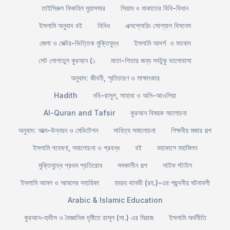
তাইসিরুল ফিকহিল মুয়াসসার
সিয়াম ও যাকাতের বিধি-বিধান
ইসলামি অনুবাদ বই
বিবিধ
এক্সপ্লোরিং সোশ্যাল বিসনেস
জেলা ও সেক্টর-ভিত্তিক মুক্তিযুদ্ধ
ইসলামি আদর্শ ও মতবাদ
সেট লোগাতুল কুরআন (১
মাতা-পিতার জন্য সবটুকু ভালোবাসা
অনুবাদ: জীবনী, স্মৃতিচারণ ও সাক্ষাৎকার
Hadith
নবি-রাসুল, সাহাবা ও অলি-আওলিয়া
Al-Quran and Tafsir
কুরআন বিষয়ক আলোচনা
অনুবাদ: আত্ম-উন্নয়ন ও মেডিটেশন
সাহিত্য সমালোচনা
শিক্ষনীয় মজার গল্প
ইসলামি গবেষণা, সমালোচনা ও প্রবন্ধ
বই
মহাকাশে মহামিলন
মুক্তিযুদ্ধে প্রথম প্রতিরোধ
সমকালীন গল্প
লাইফ স্টাইল
ইসলামি আমল ও আমলের সহায়িকা
হযরহ থানভী (রহ.)-এর পছন্দনীয় ঘটনাবলী
Arabic & Islamic Education
কুরআন-হাদীস ও বৈজ্ঞানিক দৃষ্টিতে রাসূল (সা.) এর মিরাজ
ইসলামি অর্থনীতি