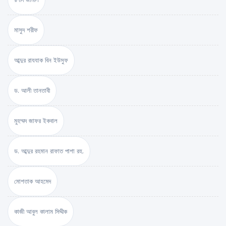
মাসুদ শরীফ
আব্দুর রাযযাক বিন ইউসুফ
ড. আলী তানতাবী
মুহম্মদ জাফর ইকবাল
ড. আব্দুর রহমান রাফাত পাশা রহ.
মোশতাক আহমেদ
কাজী আবুল কালাম সিদ্দীক