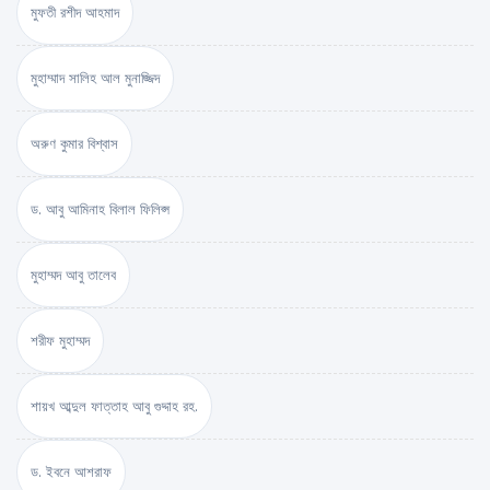
মুফতী রশীদ আহমাদ
মুহাম্মাদ সালিহ আল মুনাজ্জিদ
অরুণ কুমার বিশ্বাস
ড. আবু আমিনাহ বিলাল ফিলিপ্স
মুহাম্মদ আবু তালেব
শরীফ মুহাম্মদ
শায়খ আব্দুল ফাত্তাহ আবু গুদ্দাহ রহ.
ড. ইবনে আশরাফ