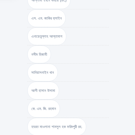
আল্লামা ইবনে কাছীর (রহ.)
এস. এম. জাকির হুসাইন
এনায়েতুল্লাহ আল্‌তামাশ
নসীম হিজাযী
সানিয়াসনাইন খান
আলী হাসান উসামা
কে. এম. জি. রহমান
হযরত মাওলানা শামসুল হক ফরিদপুরী রহ.