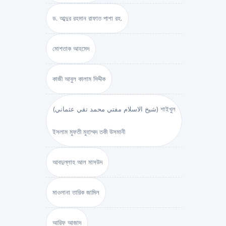
ড. আব্দুর রহমান রাফাত পাশা রহ.
মোশতাক আহমেদ
কাজী আবুল কালাম সিদ্দীক
(شيخ الاسلام مفتي محمد تقي عثماني) শাইখুল
ইসলাম মুফতী মুহাম্মদ তকী উসমানী
আবদুল্লাহ আল মাসউদ
মাওলানা তারিক জামিল
আরিফ আজাদ