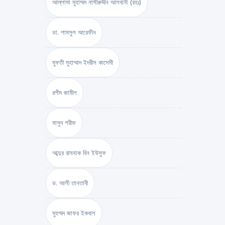
আল্লামা মুহাম্মদ নাসীরুদ্দীন আলবানী (রহঃ)
ডা. শামসুল আরেফীন
মুফতী মুহাম্মাদ ইদরীস কাসেমী
রশীদ জামীল
মাসুদ শরীফ
আব্দুর রাযযাক বিন ইউসুফ
ড. আলী তানতাবী
মুহম্মদ জাফর ইকবাল