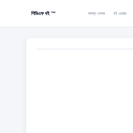
পিডিএফ বই ™
সমস্ত লেখক
বই এজেড