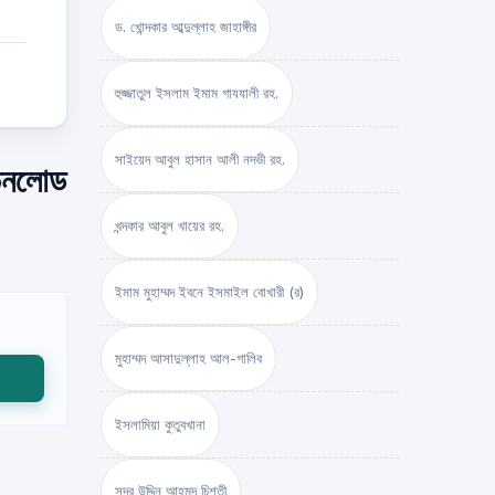
ড. খোন্দকার আব্দুল্লাহ জাহাঙ্গীর
হুজ্জাতুল ইসলাম ইমাম গাযযালী রহ.
সাইয়েদ আবুল হাসান আলী নদভী রহ.
াউনলোড
খন্দকার আবুল খায়ের রহ.
ইমাম মুহাম্মদ ইবনে ইসমাইল বোখারী (র)
মুহাম্মদ আসাদুল্লাহ আল-গালিব
ইসলামিয়া কুতুবখানা
সদর উদ্দিন আহমদ চিশতী