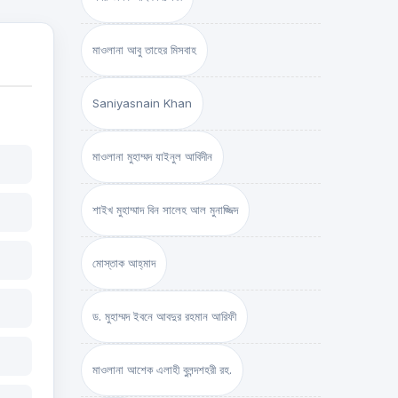
মাওলানা আবু তাহের মিসবাহ
Saniyasnain Khan
মাওলানা মুহাম্মদ যাইনুল আবিদীন
শাইখ মুহাম্মাদ বিন সালেহ আল মুনাজ্জিদ
মোস্তাক আহ্‌মাদ
ড. মুহাম্মদ ইবনে আবদুর রহমান আরিফী
মাওলানা আশেক এলাহী বুলন্দশহরী রহ.