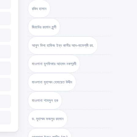
রকিব হাসান
জিয়াউর রহমান মুন্সী
আবুল ফিদা হাফিজ ইব্‌ন কাসীর আদ-দামেশ্‌কী রহ.
মাওলানা যুলফিকার আহমদ নকশবন্দী
মাওলানা মুহাম্মদ হেমায়েত উদ্দীন
মাওলানা শামসুল হক
ড. মুহাম্মদ ফজলুর রহমান