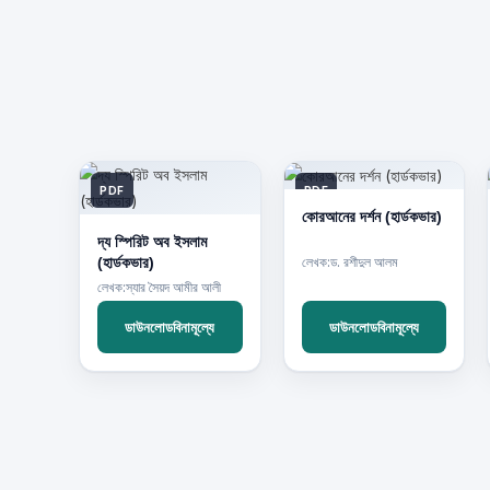
PDF
PDF
কোরআনের দর্শন (হার্ডকভার)
দ্য স্পিরিট অব ইসলাম
(হার্ডকভার)
লেখক:ড. রশীদুল আলম
লেখক:স্যার সৈয়দ আমীর আলী
ডাউনলোডবিনামূল্যে
ডাউনলোডবিনামূল্যে