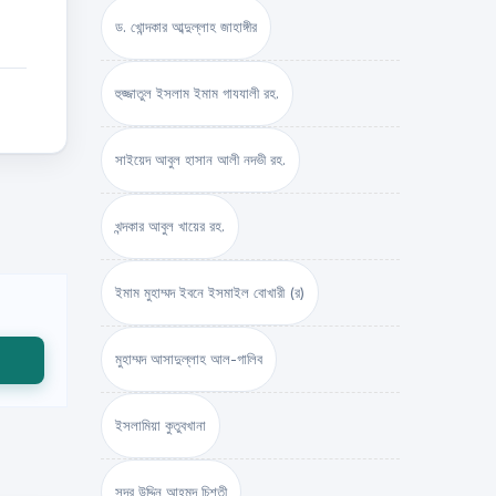
ড. খোন্দকার আব্দুল্লাহ জাহাঙ্গীর
হুজ্জাতুল ইসলাম ইমাম গাযযালী রহ.
সাইয়েদ আবুল হাসান আলী নদভী রহ.
খন্দকার আবুল খায়ের রহ.
ইমাম মুহাম্মদ ইবনে ইসমাইল বোখারী (র)
মুহাম্মদ আসাদুল্লাহ আল-গালিব
ইসলামিয়া কুতুবখানা
সদর উদ্দিন আহমদ চিশতী