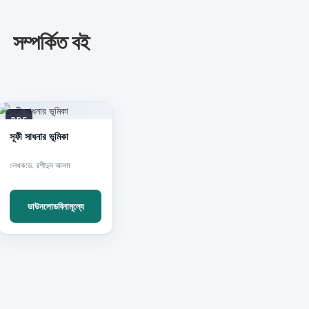
সম্পর্কিত বই
PDF
সূফী সাধনার ভূমিকা
লেখক:ড. রশীদুল আলম
ডাউনলোডবিনামূল্যে