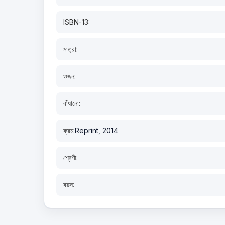
ISBN-13:
মাত্রা:
ওজন:
বাঁধানো:
ক্রম:
Reprint, 2014
শ্রেণী:
বয়স: