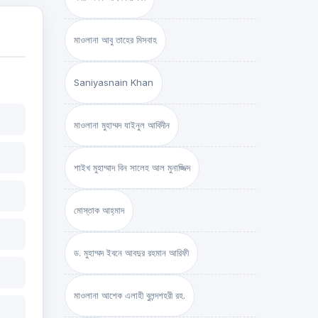
মাওলানা আবু তাহের মিসবাহ
Saniyasnain Khan
মাওলানা মুহাম্মদ যাইনুল আবিদীন
শাইখ মুহাম্মাদ বিন সালেহ আল মুনাজ্জিদ
মোস্তাক আহ্‌মাদ
ড. মুহাম্মদ ইবনে আবদুর রহমান আরিফী
মাওলানা আশেক এলাহী বুলন্দশহরী রহ.