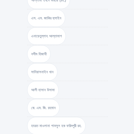
আল্লামা ইবনে কাছীর (রহ.)
এস. এম. জাকির হুসাইন
এনায়েতুল্লাহ আল্‌তামাশ
নসীম হিজাযী
সানিয়াসনাইন খান
আলী হাসান উসামা
কে. এম. জি. রহমান
হযরত মাওলানা শামসুল হক ফরিদপুরী রহ.