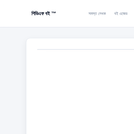
পিডিএফ বই ™
সমস্ত লেখক
বই এজেড