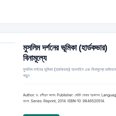
মুসলিম দর্শনের ভূমিকা (হার্ডকভার)
বিনামূল্যে
মুসলিম দর্শনের ভূমিকা (হার্ডকভার) অনলাইন এবং বিনামূল্যে ডাউন
পড়ুন
Author: ড. রশীদুল আলম. Publisher: মেরিট ফেয়ার প্রকাশন. Langua
বাংলা. Series: Reprint, 2014. ISBN-10: 9846520514.