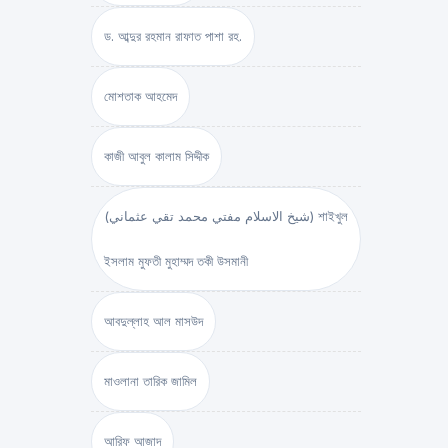
ড. আব্দুর রহমান রাফাত পাশা রহ.
মোশতাক আহমেদ
কাজী আবুল কালাম সিদ্দীক
(شيخ الاسلام مفتي محمد تقي عثماني) শাইখুল
ইসলাম মুফতী মুহাম্মদ তকী উসমানী
আবদুল্লাহ আল মাসউদ
মাওলানা তারিক জামিল
আরিফ আজাদ