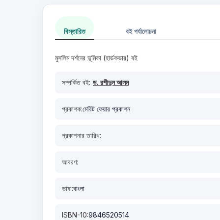
বিস্তারিত
বই পর্যালোচনা
মুসলিম দর্শনের ভূমিকা (হার্ডকভার) বই
সম্পর্কিত বই:
ড. রশীদুল আলম
প্রকাশক:
মেরিট ফেয়ার প্রকাশন
প্রকাশনার তারিখ:
আবরণ:
ভাষা:
বাংলা
ISBN-10:
9846520514