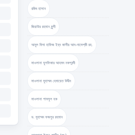
রকিব হাসান
জিয়াউর রহমান মুন্সী
আবুল ফিদা হাফিজ ইব্‌ন কাসীর আদ-দামেশ্‌কী রহ.
মাওলানা যুলফিকার আহমদ নকশবন্দী
মাওলানা মুহাম্মদ হেমায়েত উদ্দীন
মাওলানা শামসুল হক
ড. মুহাম্মদ ফজলুর রহমান