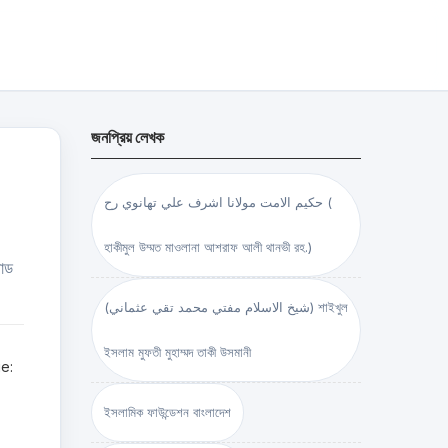
জনপ্রিয় লেখক
حكيم الامت مولانا اشرف علي تهانوي رح (
হাকীমুল উম্মত মাওলানা আশরাফ আলী থানভী রহ.)
লোড
(شيخ الاسلام مفتي محمد تقي عثماني) শাইখুল
ইসলাম মুফতী মুহাম্মদ তাকী উসমানী
ge:
ইসলামিক ফাউন্ডেশন বাংলাদেশ