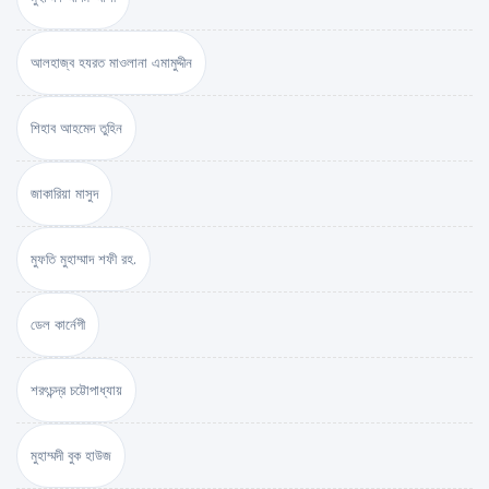
আলহাজ্ব হযরত মাওলানা এমামুদ্দীন
শিহাব আহমেদ তুহিন
জাকারিয়া মাসুদ
মুফতি মুহাম্মাদ শফী রহ.
ডেল কার্নেগী
শরৎচন্দ্র চট্টোপাধ্যায়
মুহাম্মদী বুক হাউজ