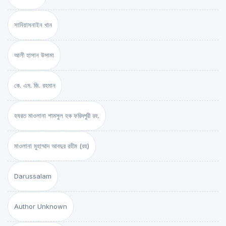
সানিয়াসনাইন খান
আলী হাসান উসামা
কে. এম. জি. রহমান
হযরত মাওলানা শামসুল হক ফরিদপুরী রহ.
মাওলানা মুহাম্মাদ আবদুর রহীম (রহ)
Darussalam
Author Unknown