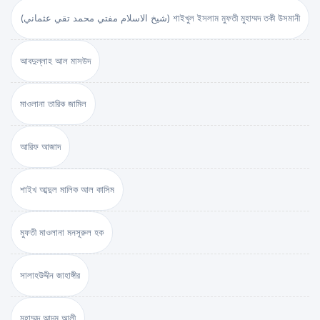
(شيخ الاسلام مفتي محمد تقي عثماني) শাইখুল ইসলাম মুফতী মুহাম্মদ তকী উসমানী
আবদুল্লাহ আল মাসউদ
মাওলানা তারিক জামিল
আরিফ আজাদ
শাইখ আব্দুল মালিক আল কাসিম
মুফতী মাওলানা মনসূরুল হক
সালাহউদ্দীন জাহাঙ্গীর
মুহাম্মদ আদম আলী