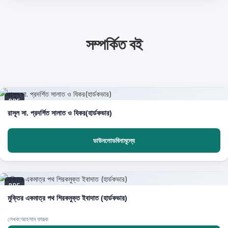
সম্পর্কিত বই
PDF
রাসূল সা. প্রদর্শিত সালাত ও যিকর(হার্ডকভার)
ডাউনলোডবিনামূল্যে
PDF
মুক্তির একমাত্র পথ শিরকমুক্ত ইবাদাত (হার্ডকভার)
লেখক:আহসান ফারূক