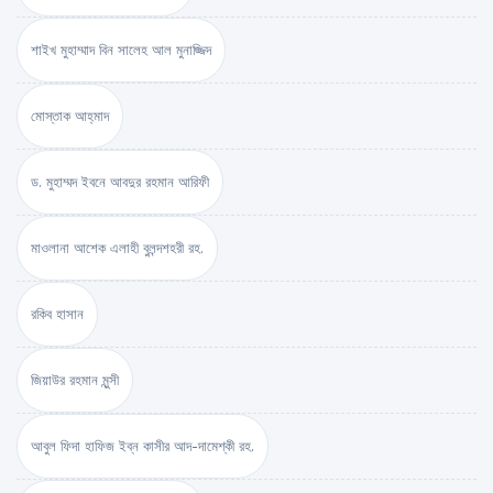
শাইখ মুহাম্মাদ বিন সালেহ আল মুনাজ্জিদ
মোস্তাক আহ্‌মাদ
ড. মুহাম্মদ ইবনে আবদুর রহমান আরিফী
মাওলানা আশেক এলাহী বুলন্দশহরী রহ.
রকিব হাসান
জিয়াউর রহমান মুন্সী
আবুল ফিদা হাফিজ ইব্‌ন কাসীর আদ-দামেশ্‌কী রহ.