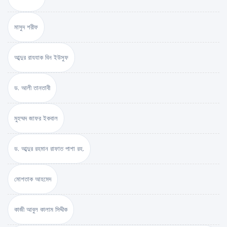
মাসুদ শরীফ
আব্দুর রাযযাক বিন ইউসুফ
ড. আলী তানতাবী
মুহম্মদ জাফর ইকবাল
ড. আব্দুর রহমান রাফাত পাশা রহ.
মোশতাক আহমেদ
কাজী আবুল কালাম সিদ্দীক