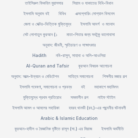
তাইসিরুল ফিকহিল মুয়াসসার
সিয়াম ও যাকাতের বিধি-বিধান
ইসলামি অনুবাদ বই
বিবিধ
এক্সপ্লোরিং সোশ্যাল বিসনেস
জেলা ও সেক্টর-ভিত্তিক মুক্তিযুদ্ধ
ইসলামি আদর্শ ও মতবাদ
সেট লোগাতুল কুরআন (১
মাতা-পিতার জন্য সবটুকু ভালোবাসা
অনুবাদ: জীবনী, স্মৃতিচারণ ও সাক্ষাৎকার
Hadith
নবি-রাসুল, সাহাবা ও অলি-আওলিয়া
Al-Quran and Tafsir
কুরআন বিষয়ক আলোচনা
অনুবাদ: আত্ম-উন্নয়ন ও মেডিটেশন
সাহিত্য সমালোচনা
শিক্ষনীয় মজার গল্প
ইসলামি গবেষণা, সমালোচনা ও প্রবন্ধ
বই
মহাকাশে মহামিলন
মুক্তিযুদ্ধে প্রথম প্রতিরোধ
সমকালীন গল্প
লাইফ স্টাইল
ইসলামি আমল ও আমলের সহায়িকা
হযরহ থানভী (রহ.)-এর পছন্দনীয় ঘটনাবলী
Arabic & Islamic Education
কুরআন-হাদীস ও বৈজ্ঞানিক দৃষ্টিতে রাসূল (সা.) এর মিরাজ
ইসলামি অর্থনীতি