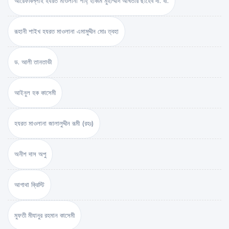
আরেফবিল্লাহ হযরত মাওলানা শাহ্ হাকীম মুহাম্মাদ আখতার ছাহেব দা. বা.
রূহানী শাইখ হযরত মাওলানা এমামুদ্দীন মোঃ ত্বহা
ড. আলী তানতাভী
আইনুল হক কাসেমী
হযরত মাওলানা জালালুদ্দীন রূমী (রহঃ)
অনীশ দাস অপু
আগাথা ক্রিস্টি
মুফতী মীযানুর রহমান কাসেমী