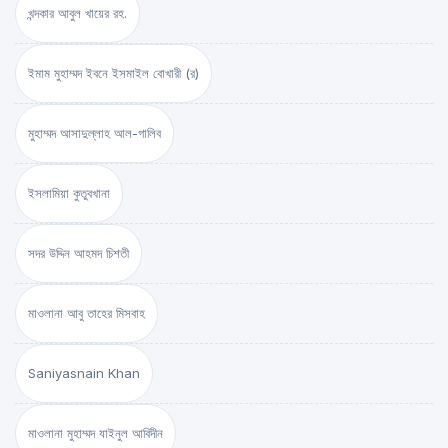
খন্দকার আবুল খায়ের রহ.
ইমাম মুহাম্মদ ইবনে ইসমাইল বোখারী (র)
মুহাম্মদ আসাদুল্লাহ আল-গালিব
ইসলামিয়া কুতুবখানা
সদর উদ্দিন আহমদ চিশতী
মাওলানা আবু তাহের মিসবাহ
Saniyasnain Khan
মাওলানা মুহাম্মদ যাইনুল আবিদীন