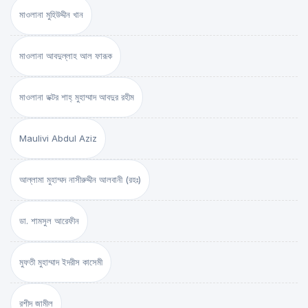
মাওলানা মুহিউদ্দীন খান
মাওলানা আবদুল্লাহ আল ফারূক
মাওলানা ডক্টর শাহ্‌ মুহাম্মাদ আবদুর রহীম
Maulivi Abdul Aziz
আল্লামা মুহাম্মদ নাসীরুদ্দীন আলবানী (রহঃ)
ডা. শামসুল আরেফীন
মুফতী মুহাম্মাদ ইদরীস কাসেমী
রশীদ জামীল