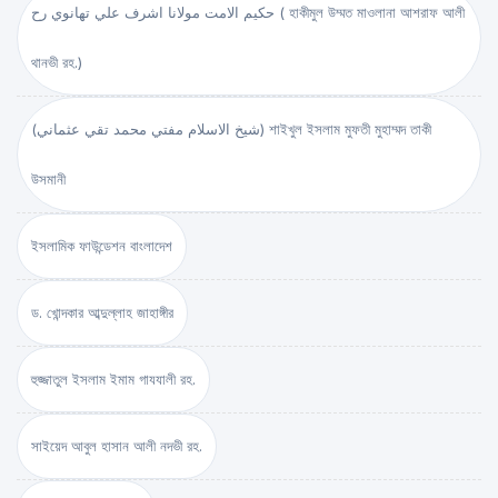
حكيم الامت مولانا اشرف علي تهانوي رح ( হাকীমুল উম্মত মাওলানা আশরাফ আলী
থানভী রহ.)
(شيخ الاسلام مفتي محمد تقي عثماني) শাইখুল ইসলাম মুফতী মুহাম্মদ তাকী
উসমানী
ইসলামিক ফাউন্ডেশন বাংলাদেশ
ড. খোন্দকার আব্দুল্লাহ জাহাঙ্গীর
হুজ্জাতুল ইসলাম ইমাম গাযযালী রহ.
সাইয়েদ আবুল হাসান আলী নদভী রহ.