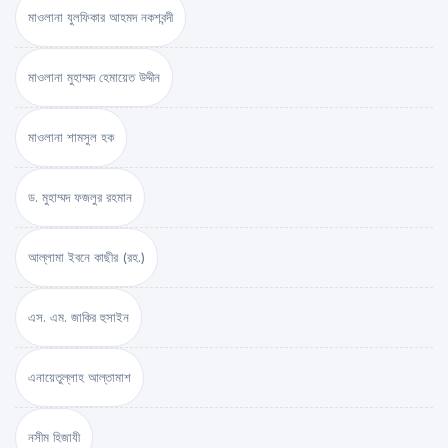
মাওলানা যুলফিকার আহমদ নকশবন্দী
মাওলানা মুহাম্মদ হেমায়েত উদ্দীন
মাওলানা শামসুল হক
ড. মুহাম্মদ ফজলুর রহমান
আল্লামা ইবনে কাছীর (রহ.)
এস. এম. জাকির হুসাইন
এনায়েতুল্লাহ আল্‌তামাশ
নসীম হিজাযী