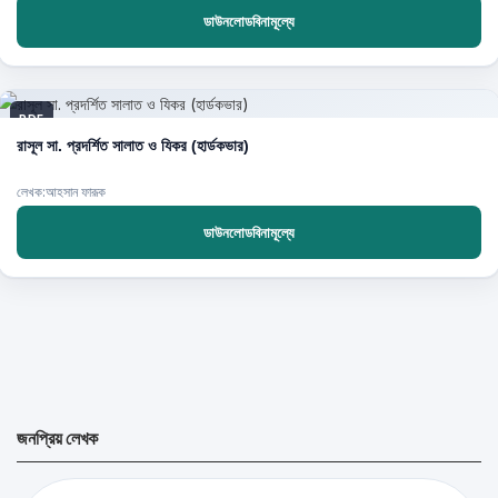
ডাউনলোডবিনামূল্যে
PDF
রাসূল সা. প্রদর্শিত সালাত ও যিকর (হার্ডকভার)
লেখক:আহসান ফারূক
ডাউনলোডবিনামূল্যে
জনপ্রিয় লেখক