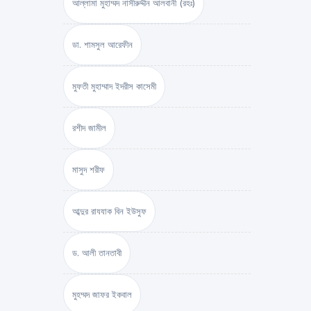
আল্লামা মুহাম্মদ নাসীরুদ্দীন আলবানী (রহঃ)
ডা. শামসুল আরেফীন
মুফতী মুহাম্মাদ ইদরীস কাসেমী
রশীদ জামীল
মাসুদ শরীফ
আব্দুর রাযযাক বিন ইউসুফ
ড. আলী তানতাবী
মুহম্মদ জাফর ইকবাল