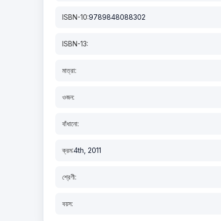
ISBN-10:
9789848088302
ISBN-13:
মাত্রা:
ওজন:
বাঁধানো:
ক্রম:
4th, 2011
শ্রেণী:
বয়স: