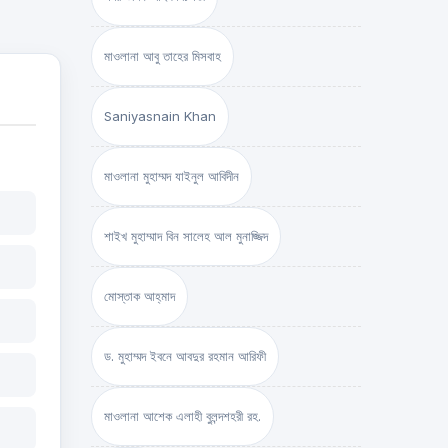
মাওলানা আবু তাহের মিসবাহ
Saniyasnain Khan
মাওলানা মুহাম্মদ যাইনুল আবিদীন
শাইখ মুহাম্মাদ বিন সালেহ আল মুনাজ্জিদ
মোস্তাক আহ্‌মাদ
ড. মুহাম্মদ ইবনে আবদুর রহমান আরিফী
মাওলানা আশেক এলাহী বুলন্দশহরী রহ.