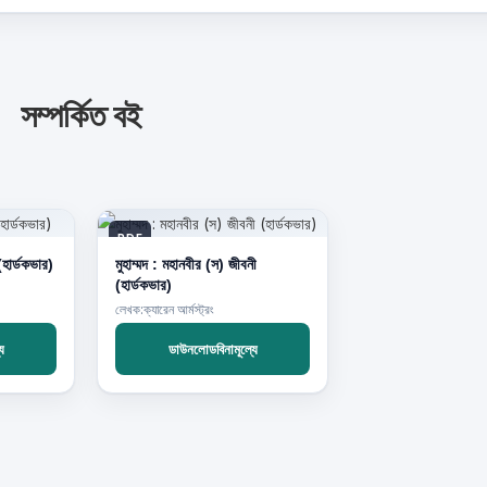
সম্পর্কিত বই
PDF
(হার্ডকভার)
মুহাম্মদ : মহানবীর (স) জীবনী
(হার্ডকভার)
লেখক:ক্যারেন আর্মস্ট্রং
ে
ডাউনলোডবিনামূল্যে