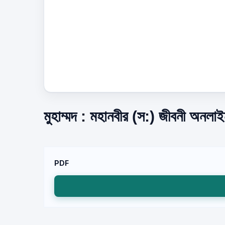
মুহাম্মদ : মহানবীর (স:) জীবনী অনলা
PDF