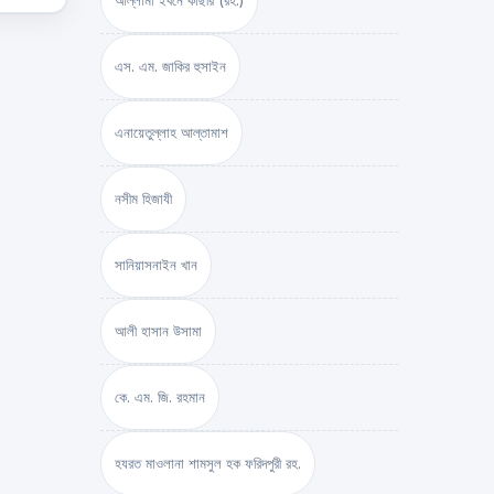
আল্লামা ইবনে কাছীর (রহ.)
এস. এম. জাকির হুসাইন
এনায়েতুল্লাহ আল্‌তামাশ
নসীম হিজাযী
সানিয়াসনাইন খান
আলী হাসান উসামা
কে. এম. জি. রহমান
হযরত মাওলানা শামসুল হক ফরিদপুরী রহ.