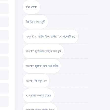
রকিব হাসান
জিয়াউর রহমান মুন্সী
আবুল ফিদা হাফিজ ইব্‌ন কাসীর আদ-দামেশ্‌কী রহ.
মাওলানা যুলফিকার আহমদ নকশবন্দী
মাওলানা মুহাম্মদ হেমায়েত উদ্দীন
মাওলানা শামসুল হক
ড. মুহাম্মদ ফজলুর রহমান