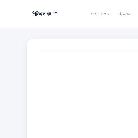
পিডিএফ বই ™
সমস্ত লেখক
বই এজেড