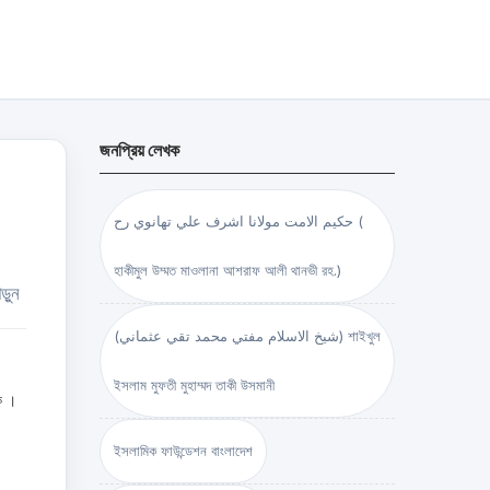
জনপ্রিয় লেখক
حكيم الامت مولانا اشرف علي تهانوي رح (
হাকীমুল উম্মত মাওলানা আশরাফ আলী থানভী রহ.)
ড়ুন
(شيخ الاسلام مفتي محمد تقي عثماني) শাইখুল
ইসলাম মুফতী মুহাম্মদ তাকী উসমানী
কে ।
ইসলামিক ফাউন্ডেশন বাংলাদেশ