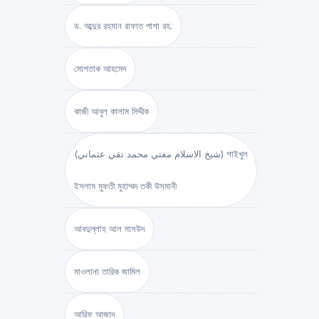
ড. আব্দুর রহমান রাফাত পাশা রহ.
মোশতাক আহমেদ
কাজী আবুল কালাম সিদ্দীক
(شيخ الاسلام مفتي محمد تقي عثماني) শাইখুল
ইসলাম মুফতী মুহাম্মদ তকী উসমানী
আবদুল্লাহ আল মাসউদ
মাওলানা তারিক জামিল
আরিফ আজাদ