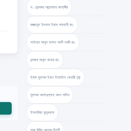
ড. খোন্দকার আব্দুল্লাহ জাহাঙ্গীর
হুজ্জাতুল ইসলাম ইমাম গাযযালী রহ.
সাইয়েদ আবুল হাসান আলী নদভী রহ.
খন্দকার আবুল খায়ের রহ.
ইমাম মুহাম্মদ ইবনে ইসমাইল বোখারী (র)
মুহাম্মদ আসাদুল্লাহ আল-গালিব
ইসলামিয়া কুতুবখানা
সদর উদ্দিন আহমদ চিশতী