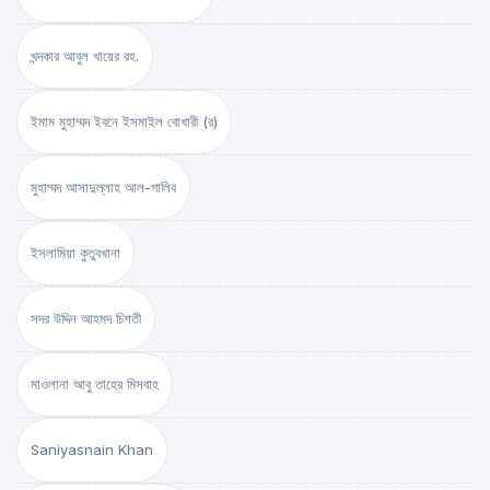
খন্দকার আবুল খায়ের রহ.
ইমাম মুহাম্মদ ইবনে ইসমাইল বোখারী (র)
মুহাম্মদ আসাদুল্লাহ আল-গালিব
ইসলামিয়া কুতুবখানা
সদর উদ্দিন আহমদ চিশতী
মাওলানা আবু তাহের মিসবাহ
Saniyasnain Khan