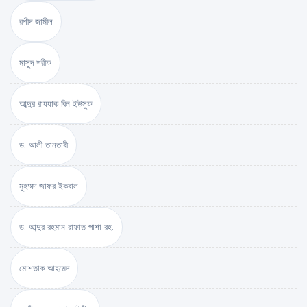
রশীদ জামীল
মাসুদ শরীফ
আব্দুর রাযযাক বিন ইউসুফ
ড. আলী তানতাবী
মুহম্মদ জাফর ইকবাল
ড. আব্দুর রহমান রাফাত পাশা রহ.
মোশতাক আহমেদ