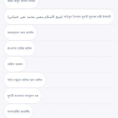
কাজী আবুল কালাম সিদ্দীক
(شيخ الاسلام مفتي محمد تقي عثماني) শাইখুল ইসলাম মুফতী মুহাম্মদ তকী উসমানী
আবদুল্লাহ আল মাসউদ
মাওলানা তারিক জামিল
আরিফ আজাদ
শাইখ আব্দুল মালিক আল কাসিম
মুফতী মাওলানা মনসূরুল হক
সালাহউদ্দীন জাহাঙ্গীর