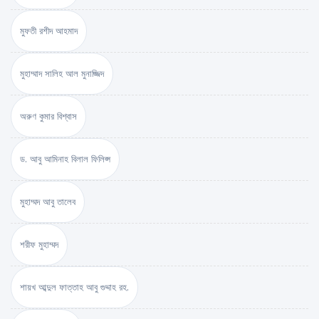
মুফতী রশীদ আহমাদ
মুহাম্মাদ সালিহ আল মুনাজ্জিদ
অরুণ কুমার বিশ্বাস
ড. আবু আমিনাহ বিলাল ফিলিপ্স
মুহাম্মদ আবু তালেব
শরীফ মুহাম্মদ
শায়খ আব্দুল ফাত্তাহ আবু গুদ্দাহ রহ.