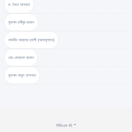
ড. ইবনে আশরাফ
মুহাম্মদ হাবীবুর রহমান
নাজনীন আক্তার হ্যাপী (আমাতুল্লাহ)
মোঃ মোস্তফা জামান
মুহাম্মদ আবুল হাসানাত
পিডিএফ বই ™