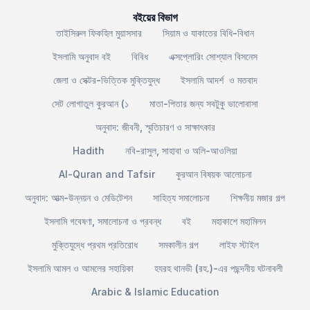
বইয়ের বিভাগ
তাইসিরুল ফিকহিল মুয়াসসার
সিয়াম ও যাকাতের বিধি-বিধান
ইসলামি অনুবাদ বই
বিবিধ
এক্সপ্লোরিং সোশ্যাল বিসনেস
জেলা ও সেক্টর-ভিত্তিক মুক্তিযুদ্ধ
ইসলামি আদর্শ ও মতবাদ
সেট লোগাতুল কুরআন (১
মাতা-পিতার জন্য সবটুকু ভালোবাসা
অনুবাদ: জীবনী, স্মৃতিচারণ ও সাক্ষাৎকার
Hadith
নবি-রাসুল, সাহাবা ও অলি-আওলিয়া
Al-Quran and Tafsir
কুরআন বিষয়ক আলোচনা
অনুবাদ: আত্ম-উন্নয়ন ও মেডিটেশন
সাহিত্য সমালোচনা
শিক্ষনীয় মজার গল্প
ইসলামি গবেষণা, সমালোচনা ও প্রবন্ধ
বই
মহাকাশে মহামিলন
মুক্তিযুদ্ধে প্রথম প্রতিরোধ
সমকালীন গল্প
লাইফ স্টাইল
ইসলামি আমল ও আমলের সহায়িকা
হযরহ থানভী (রহ.)-এর পছন্দনীয় ঘটনাবলী
Arabic & Islamic Education