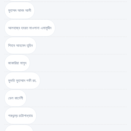
মুহাম্মদ আদম আলী
আলহাজ্ব হযরত মাওলানা এমামুদ্দীন
শিহাব আহমেদ তুহিন
জাকারিয়া মাসুদ
মুফতি মুহাম্মাদ শফী রহ.
ডেল কার্নেগী
শরৎচন্দ্র চট্টোপাধ্যায়