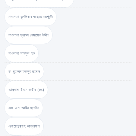
মাওলানা যুলফিকার আহমদ নকশবন্দী
মাওলানা মুহাম্মদ হেমায়েত উদ্দীন
মাওলানা শামসুল হক
ড. মুহাম্মদ ফজলুর রহমান
আল্লামা ইবনে কাছীর (রহ.)
এস. এম. জাকির হুসাইন
এনায়েতুল্লাহ আল্‌তামাশ