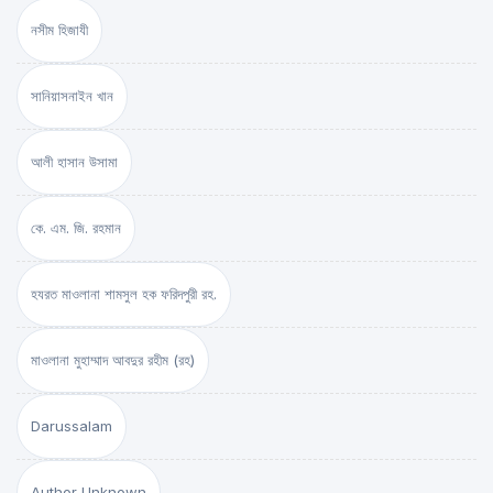
নসীম হিজাযী
সানিয়াসনাইন খান
আলী হাসান উসামা
কে. এম. জি. রহমান
হযরত মাওলানা শামসুল হক ফরিদপুরী রহ.
মাওলানা মুহাম্মাদ আবদুর রহীম (রহ)
Darussalam
Author Unknown