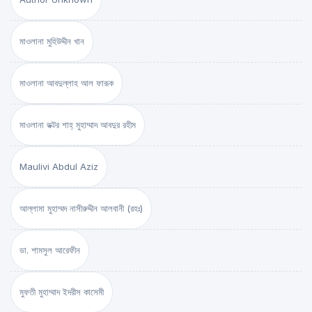
মাওলানা মুহিউদ্দীন খান
মাওলানা আবদুল্লাহ আল ফারূক
মাওলানা ডক্টর শাহ্‌ মুহাম্মাদ আবদুর রহীম
Maulivi Abdul Aziz
আল্লামা মুহাম্মদ নাসীরুদ্দীন আলবানী (রহঃ)
ডা. শামসুল আরেফীন
মুফতী মুহাম্মাদ ইদরীস কাসেমী