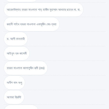
আরেফবিল্লাহ হযরত মাওলানা শাহ্ হাকীম মুহাম্মাদ আখতার ছাহেব দা. বা.
রূহানী শাইখ হযরত মাওলানা এমামুদ্দীন মোঃ ত্বহা
ড. আলী তানতাভী
আইনুল হক কাসেমী
হযরত মাওলানা জালালুদ্দীন রূমী (রহঃ)
অনীশ দাস অপু
আগাথা ক্রিস্টি