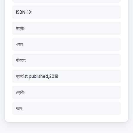
ISBN-13:
মাত্রা:
ওজন:
বাঁধানো:
ক্রম:
1st published,2018
শ্রেণী:
বয়স: