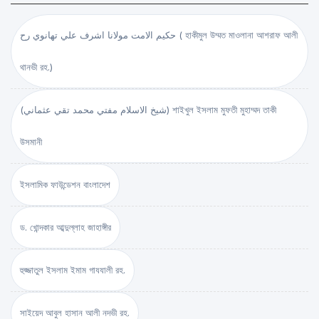
حكيم الامت مولانا اشرف علي تهانوي رح ( হাকীমুল উম্মত মাওলানা আশরাফ আলী
থানভী রহ.)
(شيخ الاسلام مفتي محمد تقي عثماني) শাইখুল ইসলাম মুফতী মুহাম্মদ তাকী
উসমানী
ইসলামিক ফাউন্ডেশন বাংলাদেশ
ড. খোন্দকার আব্দুল্লাহ জাহাঙ্গীর
হুজ্জাতুল ইসলাম ইমাম গাযযালী রহ.
সাইয়েদ আবুল হাসান আলী নদভী রহ.