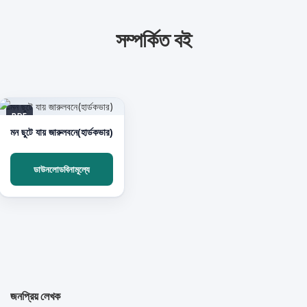
সম্পর্কিত বই
PDF
মন ছুটে যায় জারুলবনে(হার্ডকভার)
ডাউনলোডবিনামূল্যে
জনপ্রিয় লেখক