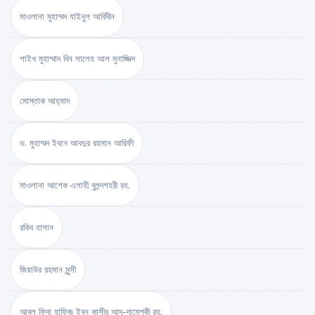
মাওলানা মুহাম্মদ যাইনুল আবিদীন
শাইখ মুহাম্মাদ বিন সালেহ আল মুনাজ্জিদ
মোস্তাক আহ্‌মাদ
ড. মুহাম্মদ ইবনে আবদুর রহমান আরিফী
মাওলানা আশেক এলাহী বুলন্দশহরী রহ.
রকিব হাসান
জিয়াউর রহমান মুন্সী
আবুল ফিদা হাফিজ ইব্‌ন কাসীর আদ-দামেশ্‌কী রহ.