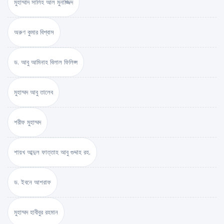
মুহাম্মাদ সালিহ আল মুনাজ্জিদ
অরুণ কুমার বিশ্বাস
ড. আবু আমিনাহ বিলাল ফিলিপ্স
মুহাম্মদ আবু তালেব
শরীফ মুহাম্মদ
শায়খ আব্দুল ফাত্তাহ আবু গুদ্দাহ রহ.
ড. ইবনে আশরাফ
মুহাম্মদ হাবীবুর রহমান