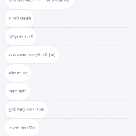
রূহানী শাইখ হযরত মাওলানা এমামুদ্দীন মোঃ ত্বহা
ড. আলী তানতাভী
আইনুল হক কাসেমী
হযরত মাওলানা জালালুদ্দীন রূমী (রহঃ)
অনীশ দাস অপু
আগাথা ক্রিস্টি
মুফতী মীযানুর রহমান কাসেমী
মোহাম্মদ নাছের উদ্দিন