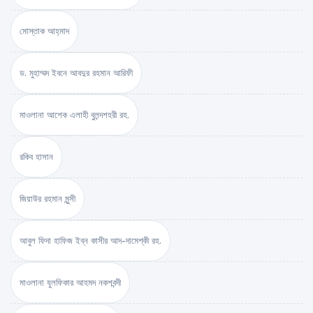
মোস্তাক আহ্‌মাদ
ড. মুহাম্মদ ইবনে আবদুর রহমান আরিফী
মাওলানা আশেক এলাহী বুলন্দশহরী রহ.
রকিব হাসান
জিয়াউর রহমান মুন্সী
আবুল ফিদা হাফিজ ইব্‌ন কাসীর আদ-দামেশ্‌কী রহ.
মাওলানা যুলফিকার আহমদ নকশবন্দী