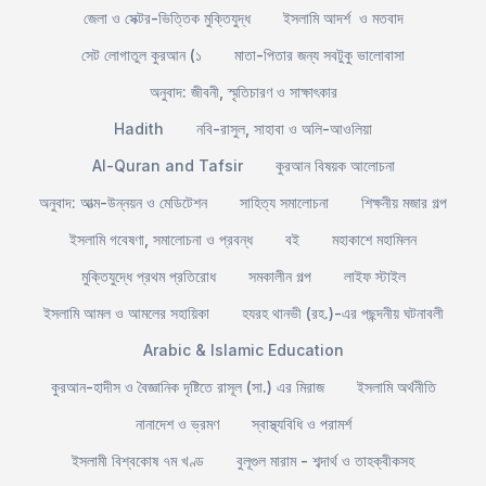
জেলা ও সেক্টর-ভিত্তিক মুক্তিযুদ্ধ
ইসলামি আদর্শ ও মতবাদ
সেট লোগাতুল কুরআন (১
মাতা-পিতার জন্য সবটুকু ভালোবাসা
অনুবাদ: জীবনী, স্মৃতিচারণ ও সাক্ষাৎকার
Hadith
নবি-রাসুল, সাহাবা ও অলি-আওলিয়া
Al-Quran and Tafsir
কুরআন বিষয়ক আলোচনা
অনুবাদ: আত্ম-উন্নয়ন ও মেডিটেশন
সাহিত্য সমালোচনা
শিক্ষনীয় মজার গল্প
ইসলামি গবেষণা, সমালোচনা ও প্রবন্ধ
বই
মহাকাশে মহামিলন
মুক্তিযুদ্ধে প্রথম প্রতিরোধ
সমকালীন গল্প
লাইফ স্টাইল
ইসলামি আমল ও আমলের সহায়িকা
হযরহ থানভী (রহ.)-এর পছন্দনীয় ঘটনাবলী
Arabic & Islamic Education
কুরআন-হাদীস ও বৈজ্ঞানিক দৃষ্টিতে রাসূল (সা.) এর মিরাজ
ইসলামি অর্থনীতি
নানাদেশ ও ভ্রমণ
স্বাস্থ্যবিধি ও পরামর্শ
ইসলামী বিশ্বকোষ ৭ম খণ্ড
বুলূগুল মারাম - শব্দার্থ ও তাহক্বীকসহ