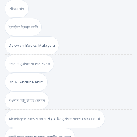
সৌমেন সাহা
ইয়াহইয়া ইউসুফ নদভী
Dakwah Books Malaysia
মাওলানা মুহাম্মাদ আবদুল মালেক
Dr. V. Abdur Rahim
মাওলানা আবু তাহের মেসবাহ
আরেফবিল্লাহ হযরত মাওলানা শাহ্ হাকীম মুহাম্মাদ আখতার ছাহেব দা. বা.