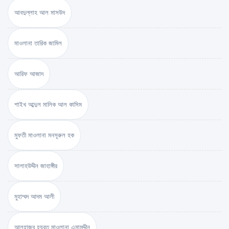
আবদুল্লাহ আল মাসউদ
মাওলানা তারিক জামিল
আরিফ আজাদ
শাইখ আব্দুল মালিক আল কাসিম
মুফতী মাওলানা মনসূরুল হক
সালাহউদ্দীন জাহাঙ্গীর
মুহাম্মদ আদম আলী
আলহাজ্ব হযরত মাওলানা এমামুদ্দীন