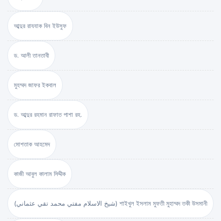
আব্দুর রাযযাক বিন ইউসুফ
ড. আলী তানতাবী
মুহম্মদ জাফর ইকবাল
ড. আব্দুর রহমান রাফাত পাশা রহ.
মোশতাক আহমেদ
কাজী আবুল কালাম সিদ্দীক
(شيخ الاسلام مفتي محمد تقي عثماني) শাইখুল ইসলাম মুফতী মুহাম্মদ তকী উসমানী