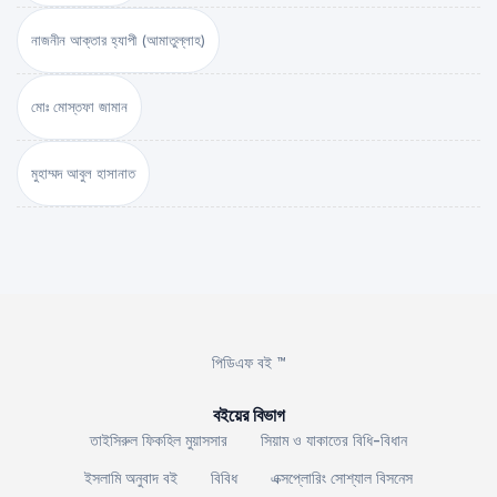
নাজনীন আক্তার হ্যাপী (আমাতুল্লাহ)
মোঃ মোস্তফা জামান
মুহাম্মদ আবুল হাসানাত
পিডিএফ বই ™
বইয়ের বিভাগ
তাইসিরুল ফিকহিল মুয়াসসার
সিয়াম ও যাকাতের বিধি-বিধান
ইসলামি অনুবাদ বই
বিবিধ
এক্সপ্লোরিং সোশ্যাল বিসনেস