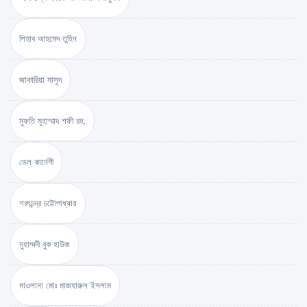
শিহাব আহমেদ তুহিন
জাকারিয়া মাসুদ
মুফতি মুহাম্মাদ শফী রহ.
ডেল কার্নেগী
শরৎচন্দ্র চট্টোপাধ্যায়
মুহাম্মদী বুক হাউজ
মাওলানা মোঃ মাজহারুল ইসলাম