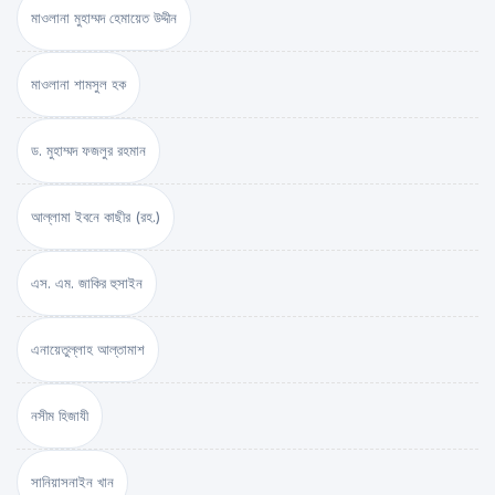
মাওলানা মুহাম্মদ হেমায়েত উদ্দীন
মাওলানা শামসুল হক
ড. মুহাম্মদ ফজলুর রহমান
আল্লামা ইবনে কাছীর (রহ.)
এস. এম. জাকির হুসাইন
এনায়েতুল্লাহ আল্‌তামাশ
নসীম হিজাযী
সানিয়াসনাইন খান