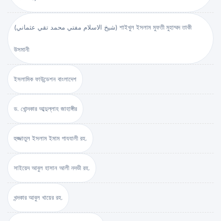
(شيخ الاسلام مفتي محمد تقي عثماني) শাইখুল ইসলাম মুফতী মুহাম্মদ তাকী
উসমানী
ইসলামিক ফাউন্ডেশন বাংলাদেশ
ড. খোন্দকার আব্দুল্লাহ জাহাঙ্গীর
হুজ্জাতুল ইসলাম ইমাম গাযযালী রহ.
সাইয়েদ আবুল হাসান আলী নদভী রহ.
খন্দকার আবুল খায়ের রহ.