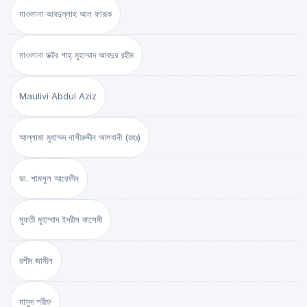
মাওলানা আবদুল্লাহ আল ফারূক
মাওলানা ডক্টর শাহ্‌ মুহাম্মাদ আবদুর রহীম
Maulivi Abdul Aziz
আল্লামা মুহাম্মদ নাসীরুদ্দীন আলবানী (রহঃ)
ডা. শামসুল আরেফীন
মুফতী মুহাম্মাদ ইদরীস কাসেমী
রশীদ জামীল
মাসুদ শরীফ