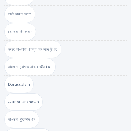
আলী হাসান উসামা
কে. এম. জি. রহমান
হযরত মাওলানা শামসুল হক ফরিদপুরী রহ.
মাওলানা মুহাম্মাদ আবদুর রহীম (রহ)
Darussalam
Author Unknown
মাওলানা মুহিউদ্দীন খান