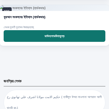
PDF
কুরআন সংকলনের ইতিহাস (হার্ডকভার)
লেখক:মুফতী মুহাম্মদ উবায়দুল্লাহ্‌
ডাউনলোডবিনামূল্যে
জনপ্রিয় লেখক
حكيم الامت مولانا اشرف علي تهانوي رح ( হাকীমুল উম্মত মাওলানা আশরাফ আলী
থানভী রহ.)