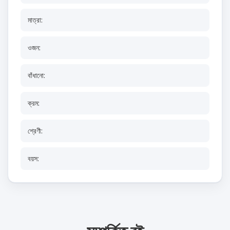
মাত্রা:
ওজন:
বাঁধানো:
ক্রম:
শ্রেণী:
বয়স: