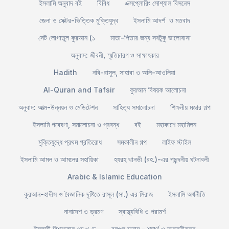
ইসলামি অনুবাদ বই
বিবিধ
এক্সপ্লোরিং সোশ্যাল বিসনেস
জেলা ও সেক্টর-ভিত্তিক মুক্তিযুদ্ধ
ইসলামি আদর্শ ও মতবাদ
সেট লোগাতুল কুরআন (১
মাতা-পিতার জন্য সবটুকু ভালোবাসা
অনুবাদ: জীবনী, স্মৃতিচারণ ও সাক্ষাৎকার
Hadith
নবি-রাসুল, সাহাবা ও অলি-আওলিয়া
Al-Quran and Tafsir
কুরআন বিষয়ক আলোচনা
অনুবাদ: আত্ম-উন্নয়ন ও মেডিটেশন
সাহিত্য সমালোচনা
শিক্ষনীয় মজার গল্প
ইসলামি গবেষণা, সমালোচনা ও প্রবন্ধ
বই
মহাকাশে মহামিলন
মুক্তিযুদ্ধে প্রথম প্রতিরোধ
সমকালীন গল্প
লাইফ স্টাইল
ইসলামি আমল ও আমলের সহায়িকা
হযরহ থানভী (রহ.)-এর পছন্দনীয় ঘটনাবলী
Arabic & Islamic Education
কুরআন-হাদীস ও বৈজ্ঞানিক দৃষ্টিতে রাসূল (সা.) এর মিরাজ
ইসলামি অর্থনীতি
নানাদেশ ও ভ্রমণ
স্বাস্থ্যবিধি ও পরামর্শ
ইসলামী বিশ্বকোষ ৭ম খণ্ড
বুলূগুল মারাম - শব্দার্থ ও তাহক্বীকসহ