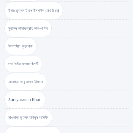
ইমাম মুহাম্মদ ইবনে ইসমাইল বোখারী (র)
মুহাম্মদ আসাদুল্লাহ আল-গালিব
ইসলামিয়া কুতুবখানা
সদর উদ্দিন আহমদ চিশতী
মাওলানা আবু তাহের মিসবাহ
Saniyasnain Khan
মাওলানা মুহাম্মদ যাইনুল আবিদীন