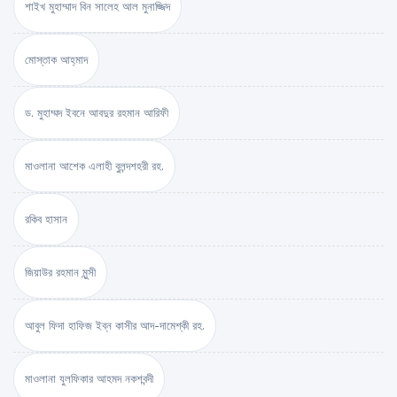
শাইখ মুহাম্মাদ বিন সালেহ আল মুনাজ্জিদ
মোস্তাক আহ্‌মাদ
ড. মুহাম্মদ ইবনে আবদুর রহমান আরিফী
মাওলানা আশেক এলাহী বুলন্দশহরী রহ.
রকিব হাসান
জিয়াউর রহমান মুন্সী
আবুল ফিদা হাফিজ ইব্‌ন কাসীর আদ-দামেশ্‌কী রহ.
মাওলানা যুলফিকার আহমদ নকশবন্দী