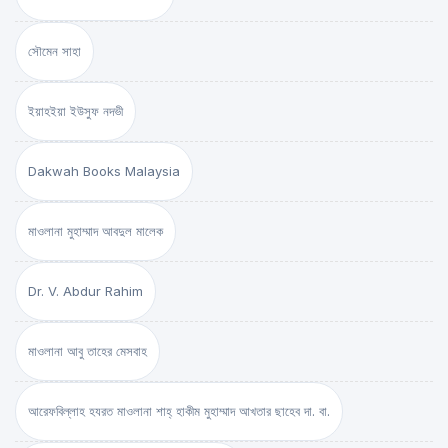
সৌমেন সাহা
ইয়াহইয়া ইউসুফ নদভী
Dakwah Books Malaysia
মাওলানা মুহাম্মাদ আবদুল মালেক
Dr. V. Abdur Rahim
মাওলানা আবু তাহের মেসবাহ
আরেফবিল্লাহ হযরত মাওলানা শাহ্ হাকীম মুহাম্মাদ আখতার ছাহেব দা. বা.