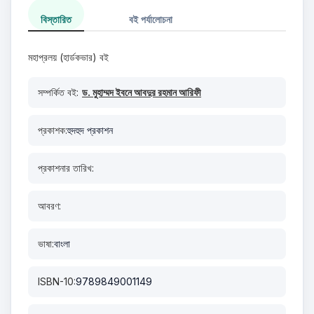
বিস্তারিত
বই পর্যালোচনা
মহাপ্রলয় (হার্ডকভার) বই
সম্পর্কিত বই:
ড. মুহাম্মদ ইবনে আবদুর রহমান আরিফী
প্রকাশক:
হুদহুদ প্রকাশন
প্রকাশনার তারিখ:
আবরণ:
ভাষা:
বাংলা
ISBN-10:
9789849001149