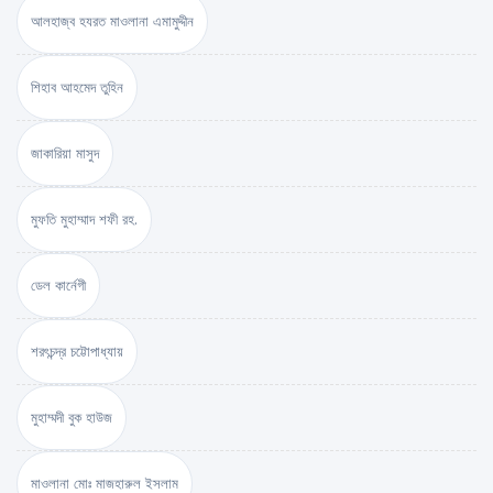
আলহাজ্ব হযরত মাওলানা এমামুদ্দীন
শিহাব আহমেদ তুহিন
জাকারিয়া মাসুদ
মুফতি মুহাম্মাদ শফী রহ.
ডেল কার্নেগী
শরৎচন্দ্র চট্টোপাধ্যায়
মুহাম্মদী বুক হাউজ
মাওলানা মোঃ মাজহারুল ইসলাম