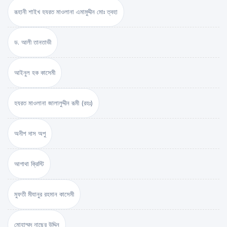
রূহানী শাইখ হযরত মাওলানা এমামুদ্দীন মোঃ ত্বহা
ড. আলী তানতাভী
আইনুল হক কাসেমী
হযরত মাওলানা জালালুদ্দীন রূমী (রহঃ)
অনীশ দাস অপু
আগাথা ক্রিস্টি
মুফতী মীযানুর রহমান কাসেমী
মোহাম্মদ নাছের উদ্দিন