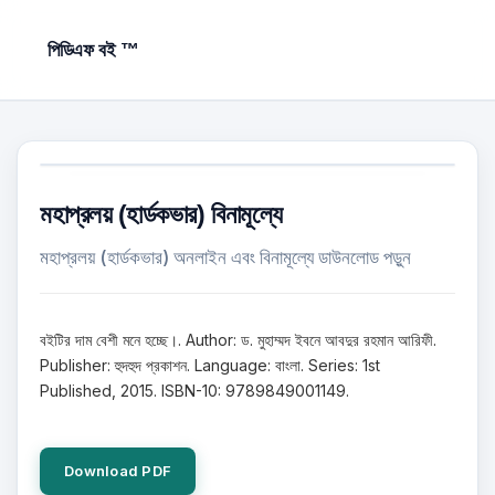
পিডিএফ বই ™
মহাপ্রলয় (হার্ডকভার) বিনামূল্যে
মহাপ্রলয় (হার্ডকভার) অনলাইন এবং বিনামূল্যে ডাউনলোড পড়ুন
বইটির দাম বেশী মনে হচ্ছে।. Author: ড. মুহাম্মদ ইবনে আবদুর রহমান আরিফী.
Publisher: হুদহুদ প্রকাশন. Language: বাংলা. Series: 1st
Published, 2015. ISBN-10: 9789849001149.
Download PDF