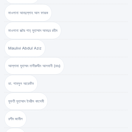
মাওলানা আবদুল্লাহ আল ফারূক
মাওলানা ডক্টর শাহ্‌ মুহাম্মাদ আবদুর রহীম
Maulivi Abdul Aziz
আল্লামা মুহাম্মদ নাসীরুদ্দীন আলবানী (রহঃ)
ডা. শামসুল আরেফীন
মুফতী মুহাম্মাদ ইদরীস কাসেমী
রশীদ জামীল