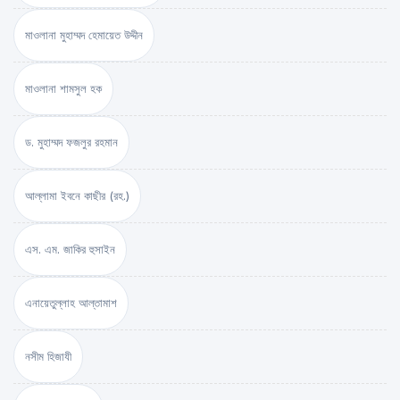
মাওলানা মুহাম্মদ হেমায়েত উদ্দীন
মাওলানা শামসুল হক
ড. মুহাম্মদ ফজলুর রহমান
আল্লামা ইবনে কাছীর (রহ.)
এস. এম. জাকির হুসাইন
এনায়েতুল্লাহ আল্‌তামাশ
নসীম হিজাযী