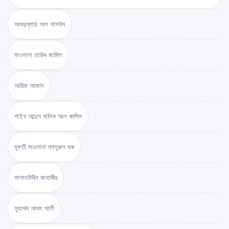
আবদুল্লাহ আল মাসউদ
মাওলানা তারিক জামিল
আরিফ আজাদ
শাইখ আব্দুল মালিক আল কাসিম
মুফতী মাওলানা মনসূরুল হক
সালাহউদ্দীন জাহাঙ্গীর
মুহাম্মদ আদম আলী