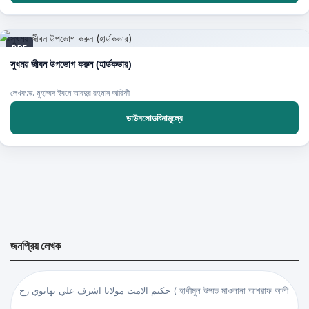
PDF
সুখময় জীবন উপভোগ করুন (হার্ডকভার)
লেখক:ড. মুহাম্মদ ইবনে আবদুর রহমান আরিফী
ডাউনলোডবিনামূল্যে
জনপ্রিয় লেখক
حكيم الامت مولانا اشرف علي تهانوي رح ( হাকীমুল উম্মত মাওলানা আশরাফ আলী