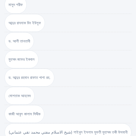
মাসুদ শরীফ
আব্দুর রাযযাক বিন ইউসুফ
ড. আলী তানতাবী
মুহম্মদ জাফর ইকবাল
ড. আব্দুর রহমান রাফাত পাশা রহ.
মোশতাক আহমেদ
কাজী আবুল কালাম সিদ্দীক
(شيخ الاسلام مفتي محمد تقي عثماني) শাইখুল ইসলাম মুফতী মুহাম্মদ তকী উসমানী