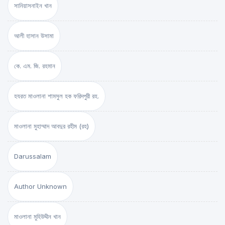
সানিয়াসনাইন খান
আলী হাসান উসামা
কে. এম. জি. রহমান
হযরত মাওলানা শামসুল হক ফরিদপুরী রহ.
মাওলানা মুহাম্মাদ আবদুর রহীম (রহ)
Darussalam
Author Unknown
মাওলানা মুহিউদ্দীন খান