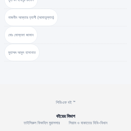
নাজনীন আক্তার হ্যাপী (আমাতুল্লাহ)
মোঃ মোস্তফা জামান
মুহাম্মদ আবুল হাসানাত
পিডিএফ বই ™
বইয়ের বিভাগ
তাইসিরুল ফিকহিল মুয়াসসার
সিয়াম ও যাকাতের বিধি-বিধান