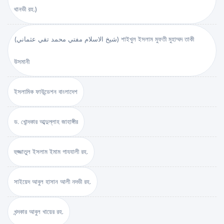
থানভী রহ.)
(شيخ الاسلام مفتي محمد تقي عثماني) শাইখুল ইসলাম মুফতী মুহাম্মদ তাকী
উসমানী
ইসলামিক ফাউন্ডেশন বাংলাদেশ
ড. খোন্দকার আব্দুল্লাহ জাহাঙ্গীর
হুজ্জাতুল ইসলাম ইমাম গাযযালী রহ.
সাইয়েদ আবুল হাসান আলী নদভী রহ.
খন্দকার আবুল খায়ের রহ.