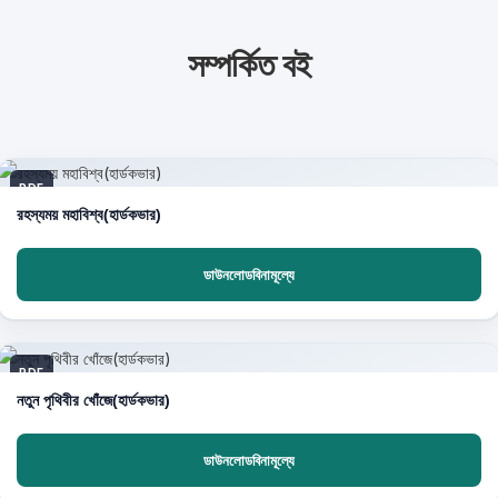
সম্পর্কিত বই
PDF
রহস্যময় মহাবিশ্ব(হার্ডকভার)
ডাউনলোডবিনামূল্যে
PDF
নতুন পৃথিবীর খোঁজে(হার্ডকভার)
ডাউনলোডবিনামূল্যে