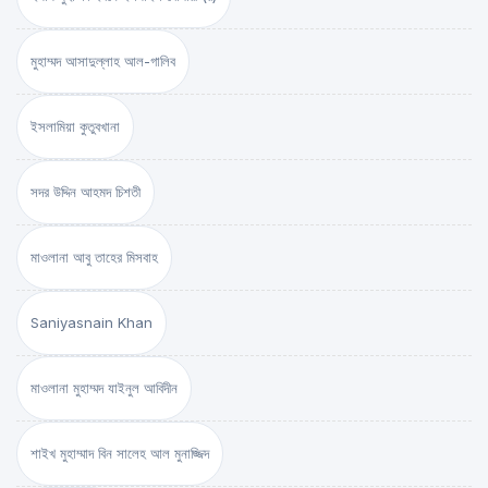
মুহাম্মদ আসাদুল্লাহ আল-গালিব
ইসলামিয়া কুতুবখানা
সদর উদ্দিন আহমদ চিশতী
মাওলানা আবু তাহের মিসবাহ
Saniyasnain Khan
মাওলানা মুহাম্মদ যাইনুল আবিদীন
শাইখ মুহাম্মাদ বিন সালেহ আল মুনাজ্জিদ