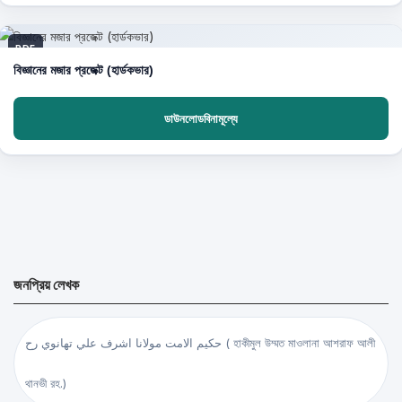
PDF
বিজ্ঞানের মজার প্রজেক্ট (হার্ডকভার)
ডাউনলোডবিনামূল্যে
জনপ্রিয় লেখক
حكيم الامت مولانا اشرف علي تهانوي رح ( হাকীমুল উম্মত মাওলানা আশরাফ আলী
থানভী রহ.)