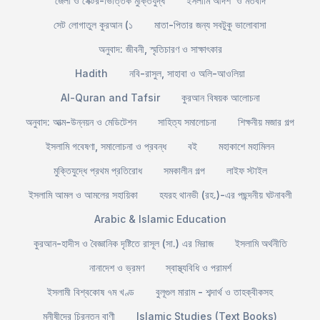
জেলা ও সেক্টর-ভিত্তিক মুক্তিযুদ্ধ
ইসলামি আদর্শ ও মতবাদ
সেট লোগাতুল কুরআন (১
মাতা-পিতার জন্য সবটুকু ভালোবাসা
অনুবাদ: জীবনী, স্মৃতিচারণ ও সাক্ষাৎকার
Hadith
নবি-রাসুল, সাহাবা ও অলি-আওলিয়া
Al-Quran and Tafsir
কুরআন বিষয়ক আলোচনা
অনুবাদ: আত্ম-উন্নয়ন ও মেডিটেশন
সাহিত্য সমালোচনা
শিক্ষনীয় মজার গল্প
ইসলামি গবেষণা, সমালোচনা ও প্রবন্ধ
বই
মহাকাশে মহামিলন
মুক্তিযুদ্ধে প্রথম প্রতিরোধ
সমকালীন গল্প
লাইফ স্টাইল
ইসলামি আমল ও আমলের সহায়িকা
হযরহ থানভী (রহ.)-এর পছন্দনীয় ঘটনাবলী
Arabic & Islamic Education
কুরআন-হাদীস ও বৈজ্ঞানিক দৃষ্টিতে রাসূল (সা.) এর মিরাজ
ইসলামি অর্থনীতি
নানাদেশ ও ভ্রমণ
স্বাস্থ্যবিধি ও পরামর্শ
ইসলামী বিশ্বকোষ ৭ম খণ্ড
বুলূগুল মারাম - শব্দার্থ ও তাহক্বীকসহ
মনীষীদের চিরন্তন বাণী
Islamic Studies (Text Books)