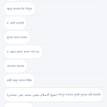
আব্দুর রাযযাক বিন ইউসুফ
ড. আলী তানতাবী
মুহম্মদ জাফর ইকবাল
ড. আব্দুর রহমান রাফাত পাশা রহ.
মোশতাক আহমেদ
কাজী আবুল কালাম সিদ্দীক
(شيخ الاسلام مفتي محمد تقي عثماني) শাইখুল ইসলাম মুফতী মুহাম্মদ তকী উসমানী