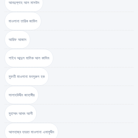
আবদুল্লাহ আল মাসউদ
মাওলানা তারিক জামিল
আরিফ আজাদ
শাইখ আব্দুল মালিক আল কাসিম
মুফতী মাওলানা মনসূরুল হক
সালাহউদ্দীন জাহাঙ্গীর
মুহাম্মদ আদম আলী
আলহাজ্ব হযরত মাওলানা এমামুদ্দীন