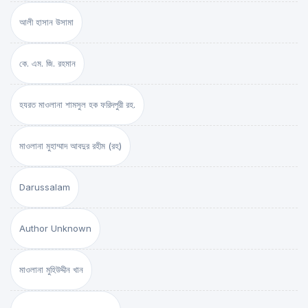
আলী হাসান উসামা
কে. এম. জি. রহমান
হযরত মাওলানা শামসুল হক ফরিদপুরী রহ.
মাওলানা মুহাম্মাদ আবদুর রহীম (রহ)
Darussalam
Author Unknown
মাওলানা মুহিউদ্দীন খান