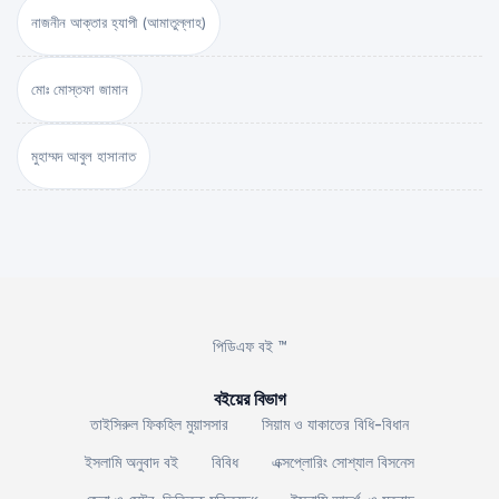
নাজনীন আক্তার হ্যাপী (আমাতুল্লাহ)
মোঃ মোস্তফা জামান
মুহাম্মদ আবুল হাসানাত
পিডিএফ বই ™
বইয়ের বিভাগ
তাইসিরুল ফিকহিল মুয়াসসার
সিয়াম ও যাকাতের বিধি-বিধান
ইসলামি অনুবাদ বই
বিবিধ
এক্সপ্লোরিং সোশ্যাল বিসনেস