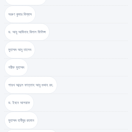
অরুণ কুমার বিশ্বাস
ড. আবু আমিনাহ বিলাল ফিলিপ্স
মুহাম্মদ আবু তালেব
শরীফ মুহাম্মদ
শায়খ আব্দুল ফাত্তাহ আবু গুদ্দাহ রহ.
ড. ইবনে আশরাফ
মুহাম্মদ হাবীবুর রহমান