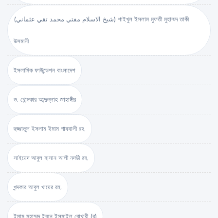
(شيخ الاسلام مفتي محمد تقي عثماني) শাইখুল ইসলাম মুফতী মুহাম্মদ তাকী
উসমানী
ইসলামিক ফাউন্ডেশন বাংলাদেশ
ড. খোন্দকার আব্দুল্লাহ জাহাঙ্গীর
হুজ্জাতুল ইসলাম ইমাম গাযযালী রহ.
সাইয়েদ আবুল হাসান আলী নদভী রহ.
খন্দকার আবুল খায়ের রহ.
ইমাম মুহাম্মদ ইবনে ইসমাইল বোখারী (র)