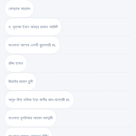
মোস্তাক আহ্‌মাদ
ড. মুহাম্মদ ইবনে আবদুর রহমান আরিফী
মাওলানা আশেক এলাহী বুলন্দশহরী রহ.
রকিব হাসান
জিয়াউর রহমান মুন্সী
আবুল ফিদা হাফিজ ইব্‌ন কাসীর আদ-দামেশ্‌কী রহ.
মাওলানা যুলফিকার আহমদ নকশবন্দী