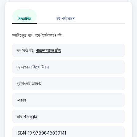
বিস্তারিত
বই পর্যালোচনা
মহাবিশ্বের পথে পথে(হার্ডকভার) বই
সম্পর্কিত বই:
খায়রুল আলম মনির
প্রকাশক:
সাহিত্য বিলাস
প্রকাশনার তারিখ:
আবরণ:
ভাষা:
Bangla
ISBN-10:
9789848030141