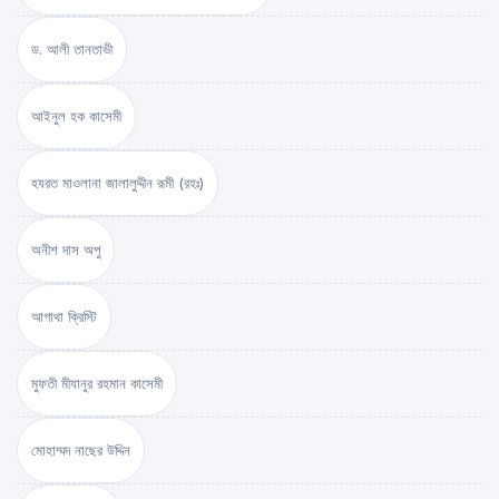
ড. আলী তানতাভী
আইনুল হক কাসেমী
হযরত মাওলানা জালালুদ্দীন রূমী (রহঃ)
অনীশ দাস অপু
আগাথা ক্রিস্টি
মুফতী মীযানুর রহমান কাসেমী
মোহাম্মদ নাছের উদ্দিন