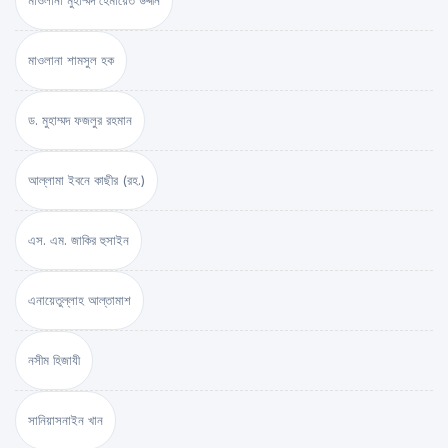
মাওলানা মুহাম্মদ হেমায়েত উদ্দীন
মাওলানা শামসুল হক
ড. মুহাম্মদ ফজলুর রহমান
আল্লামা ইবনে কাছীর (রহ.)
এস. এম. জাকির হুসাইন
এনায়েতুল্লাহ আল্‌তামাশ
নসীম হিজাযী
সানিয়াসনাইন খান