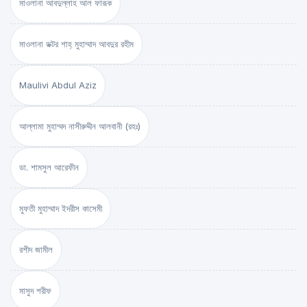
মাওলানা আবদুল্লাহ আল ফারূক
মাওলানা ডক্টর শাহ্‌ মুহাম্মাদ আবদুর রহীম
Maulivi Abdul Aziz
আল্লামা মুহাম্মদ নাসীরুদ্দীন আলবানী (রহঃ)
ডা. শামসুল আরেফীন
মুফতী মুহাম্মাদ ইদরীস কাসেমী
রশীদ জামীল
মাসুদ শরীফ