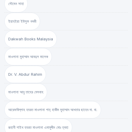
সৌমেন সাহা
ইয়াহইয়া ইউসুফ নদভী
Dakwah Books Malaysia
মাওলানা মুহাম্মাদ আবদুল মালেক
Dr. V. Abdur Rahim
মাওলানা আবু তাহের মেসবাহ
আরেফবিল্লাহ হযরত মাওলানা শাহ্ হাকীম মুহাম্মাদ আখতার ছাহেব দা. বা.
রূহানী শাইখ হযরত মাওলানা এমামুদ্দীন মোঃ ত্বহা