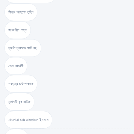
শিহাব আহমেদ তুহিন
জাকারিয়া মাসুদ
মুফতি মুহাম্মাদ শফী রহ.
ডেল কার্নেগী
শরৎচন্দ্র চট্টোপাধ্যায়
মুহাম্মদী বুক হাউজ
মাওলানা মোঃ মাজহারুল ইসলাম