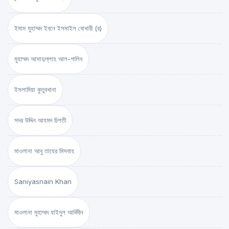
ইমাম মুহাম্মদ ইবনে ইসমাইল বোখারী (র)
মুহাম্মদ আসাদুল্লাহ আল-গালিব
ইসলামিয়া কুতুবখানা
সদর উদ্দিন আহমদ চিশতী
মাওলানা আবু তাহের মিসবাহ
Saniyasnain Khan
মাওলানা মুহাম্মদ যাইনুল আবিদীন