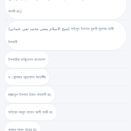
থানভী রহ.)
(شيخ الاسلام مفتي محمد تقي عثماني) শাইখুল ইসলাম মুফতী মুহাম্মদ তাকী
উসমানী
ইসলামিক ফাউন্ডেশন বাংলাদেশ
ড. খোন্দকার আব্দুল্লাহ জাহাঙ্গীর
হুজ্জাতুল ইসলাম ইমাম গাযযালী রহ.
সাইয়েদ আবুল হাসান আলী নদভী রহ.
খন্দকার আবুল খায়ের রহ.