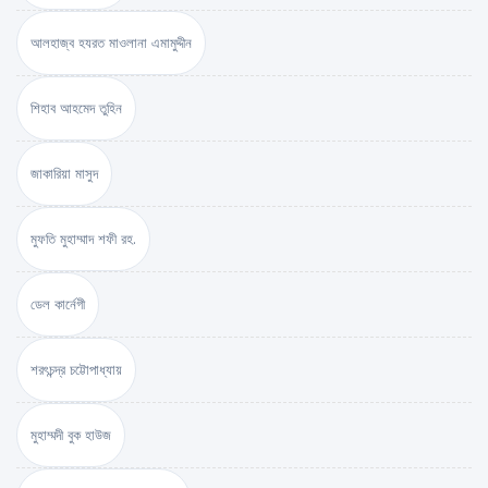
আলহাজ্ব হযরত মাওলানা এমামুদ্দীন
শিহাব আহমেদ তুহিন
জাকারিয়া মাসুদ
মুফতি মুহাম্মাদ শফী রহ.
ডেল কার্নেগী
শরৎচন্দ্র চট্টোপাধ্যায়
মুহাম্মদী বুক হাউজ