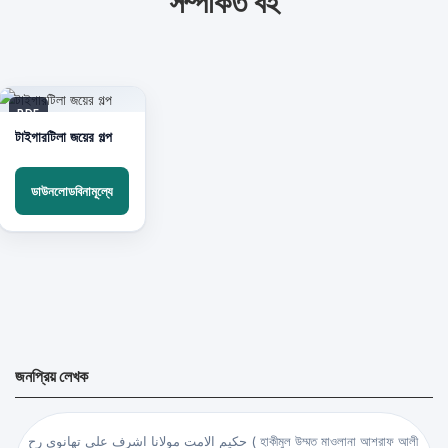
সম্পর্কিত বই
PDF
টাইগারটিলা জয়ের গল্প
ডাউনলোডবিনামূল্যে
জনপ্রিয় লেখক
حكيم الامت مولانا اشرف علي تهانوي رح ( হাকীমুল উম্মত মাওলানা আশরাফ আলী