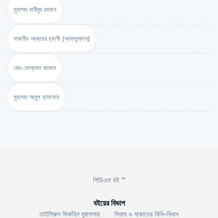
মুহাম্মদ হাবীবুর রহমান
নাজনীন আক্তার হ্যাপী (আমাতুল্লাহ)
মোঃ মোস্তফা জামান
মুহাম্মদ আবুল হাসানাত
পিডিএফ বই ™
বইয়ের বিভাগ
তাইসিরুল ফিকহিল মুয়াসসার
সিয়াম ও যাকাতের বিধি-বিধান