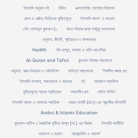
ইসলামি অনুবাদ বই
বিবিধ
এক্সপ্লোরিং সোশ্যাল বিসনেস
জেলা ও সেক্টর-ভিত্তিক মুক্তিযুদ্ধ
ইসলামি আদর্শ ও মতবাদ
সেট লোগাতুল কুরআন (১
মাতা-পিতার জন্য সবটুকু ভালোবাসা
অনুবাদ: জীবনী, স্মৃতিচারণ ও সাক্ষাৎকার
Hadith
নবি-রাসুল, সাহাবা ও অলি-আওলিয়া
Al-Quran and Tafsir
কুরআন বিষয়ক আলোচনা
অনুবাদ: আত্ম-উন্নয়ন ও মেডিটেশন
সাহিত্য সমালোচনা
শিক্ষনীয় মজার গল্প
ইসলামি গবেষণা, সমালোচনা ও প্রবন্ধ
বই
মহাকাশে মহামিলন
মুক্তিযুদ্ধে প্রথম প্রতিরোধ
সমকালীন গল্প
লাইফ স্টাইল
ইসলামি আমল ও আমলের সহায়িকা
হযরহ থানভী (রহ.)-এর পছন্দনীয় ঘটনাবলী
Arabic & Islamic Education
কুরআন-হাদীস ও বৈজ্ঞানিক দৃষ্টিতে রাসূল (সা.) এর মিরাজ
ইসলামি অর্থনীতি
নানাদেশ ও ভ্রমণ
স্বাস্থ্যবিধি ও পরামর্শ