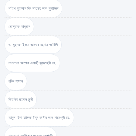
শাইখ মুহাম্মাদ বিন সালেহ আল মুনাজ্জিদ
মোস্তাক আহ্‌মাদ
ড. মুহাম্মদ ইবনে আবদুর রহমান আরিফী
মাওলানা আশেক এলাহী বুলন্দশহরী রহ.
রকিব হাসান
জিয়াউর রহমান মুন্সী
আবুল ফিদা হাফিজ ইব্‌ন কাসীর আদ-দামেশ্‌কী রহ.
মাওলানা যুলফিকার আহমদ নকশবন্দী