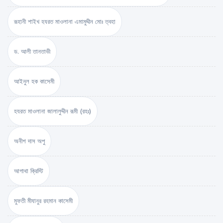
রূহানী শাইখ হযরত মাওলানা এমামুদ্দীন মোঃ ত্বহা
ড. আলী তানতাভী
আইনুল হক কাসেমী
হযরত মাওলানা জালালুদ্দীন রূমী (রহঃ)
অনীশ দাস অপু
আগাথা ক্রিস্টি
মুফতী মীযানুর রহমান কাসেমী