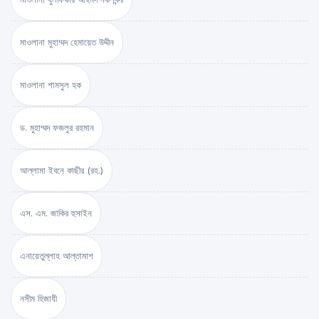
মাওলানা মুহাম্মদ হেমায়েত উদ্দীন
মাওলানা শামসুল হক
ড. মুহাম্মদ ফজলুর রহমান
আল্লামা ইবনে কাছীর (রহ.)
এস. এম. জাকির হুসাইন
এনায়েতুল্লাহ আল্‌তামাশ
নসীম হিজাযী