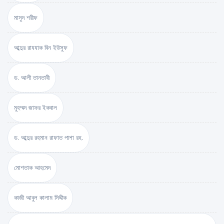
মাসুদ শরীফ
আব্দুর রাযযাক বিন ইউসুফ
ড. আলী তানতাবী
মুহম্মদ জাফর ইকবাল
ড. আব্দুর রহমান রাফাত পাশা রহ.
মোশতাক আহমেদ
কাজী আবুল কালাম সিদ্দীক