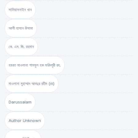
সানিয়াসনাইন খান
আলী হাসান উসামা
কে. এম. জি. রহমান
হযরত মাওলানা শামসুল হক ফরিদপুরী রহ.
মাওলানা মুহাম্মাদ আবদুর রহীম (রহ)
Darussalam
Author Unknown