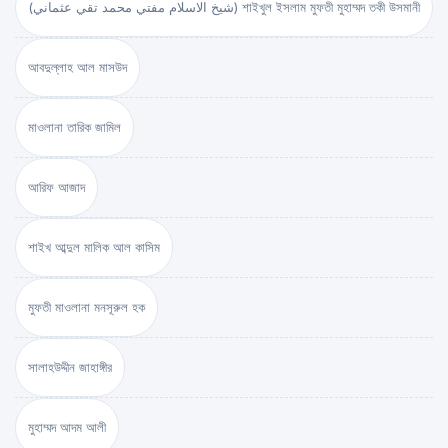
(شيخ الاسلام مفتي محمد تقي عثماني) শাইখুল ইসলাম মুফতী মুহাম্মদ তকী উসমানী
আবদুল্লাহ আল মাসউদ
মাওলানা তারিক জামিল
আরিফ আজাদ
শাইখ আব্দুল মালিক আল কাসিম
মুফতী মাওলানা মনসূরুল হক
সালাহউদ্দীন জাহাঙ্গীর
মুহাম্মদ আদম আলী