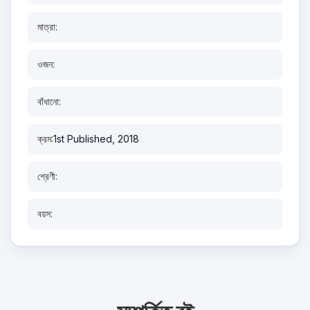
মাত্রা:
ওজন:
বাঁধানো:
ক্রম:
1st Published, 2018
শ্রেণী:
বয়স: