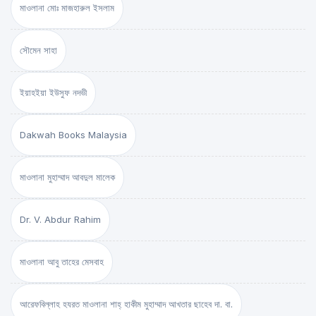
মাওলানা মোঃ মাজহারুল ইসলাম
সৌমেন সাহা
ইয়াহইয়া ইউসুফ নদভী
Dakwah Books Malaysia
মাওলানা মুহাম্মাদ আবদুল মালেক
Dr. V. Abdur Rahim
মাওলানা আবু তাহের মেসবাহ
আরেফবিল্লাহ হযরত মাওলানা শাহ্ হাকীম মুহাম্মাদ আখতার ছাহেব দা. বা.