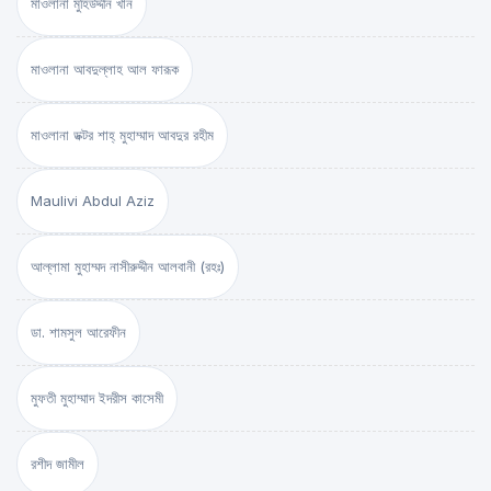
মাওলানা মুহিউদ্দীন খান
মাওলানা আবদুল্লাহ আল ফারূক
মাওলানা ডক্টর শাহ্‌ মুহাম্মাদ আবদুর রহীম
Maulivi Abdul Aziz
আল্লামা মুহাম্মদ নাসীরুদ্দীন আলবানী (রহঃ)
ডা. শামসুল আরেফীন
মুফতী মুহাম্মাদ ইদরীস কাসেমী
রশীদ জামীল