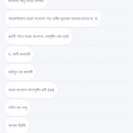
মাওলানা আবু তাহের মেসবাহ
আরেফবিল্লাহ হযরত মাওলানা শাহ্ হাকীম মুহাম্মাদ আখতার ছাহেব দা. বা.
রূহানী শাইখ হযরত মাওলানা এমামুদ্দীন মোঃ ত্বহা
ড. আলী তানতাভী
আইনুল হক কাসেমী
হযরত মাওলানা জালালুদ্দীন রূমী (রহঃ)
অনীশ দাস অপু
আগাথা ক্রিস্টি