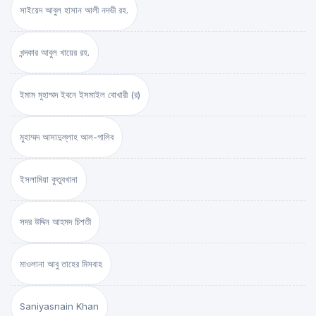
সাইয়েদ আবুল হাসান আলী নদভী রহ.
খন্দকার আবুল খায়ের রহ.
ইমাম মুহাম্মদ ইবনে ইসমাইল বোখারী (র)
মুহাম্মদ আসাদুল্লাহ আল-গালিব
ইসলামিয়া কুতুবখানা
সদর উদ্দিন আহমদ চিশতী
মাওলানা আবু তাহের মিসবাহ
Saniyasnain Khan