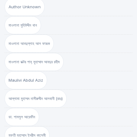
Author Unknown
মাওলানা মুহিউদ্দীন খান
মাওলানা আবদুল্লাহ আল ফারূক
মাওলানা ডক্টর শাহ্‌ মুহাম্মাদ আবদুর রহীম
Maulivi Abdul Aziz
আল্লামা মুহাম্মদ নাসীরুদ্দীন আলবানী (রহঃ)
ডা. শামসুল আরেফীন
মুফতী মুহাম্মাদ ইদরীস কাসেমী