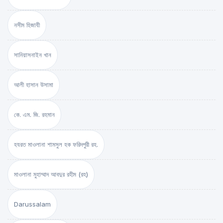
নসীম হিজাযী
সানিয়াসনাইন খান
আলী হাসান উসামা
কে. এম. জি. রহমান
হযরত মাওলানা শামসুল হক ফরিদপুরী রহ.
মাওলানা মুহাম্মাদ আবদুর রহীম (রহ)
Darussalam