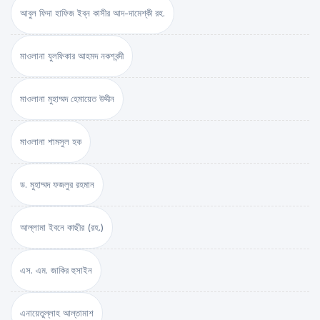
আবুল ফিদা হাফিজ ইব্‌ন কাসীর আদ-দামেশ্‌কী রহ.
মাওলানা যুলফিকার আহমদ নকশবন্দী
মাওলানা মুহাম্মদ হেমায়েত উদ্দীন
মাওলানা শামসুল হক
ড. মুহাম্মদ ফজলুর রহমান
আল্লামা ইবনে কাছীর (রহ.)
এস. এম. জাকির হুসাইন
এনায়েতুল্লাহ আল্‌তামাশ