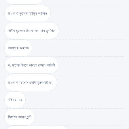
মাওলানা মুহাম্মদ যাইনুল আবিদীন
শাইখ মুহাম্মাদ বিন সালেহ আল মুনাজ্জিদ
মোস্তাক আহ্‌মাদ
ড. মুহাম্মদ ইবনে আবদুর রহমান আরিফী
মাওলানা আশেক এলাহী বুলন্দশহরী রহ.
রকিব হাসান
জিয়াউর রহমান মুন্সী