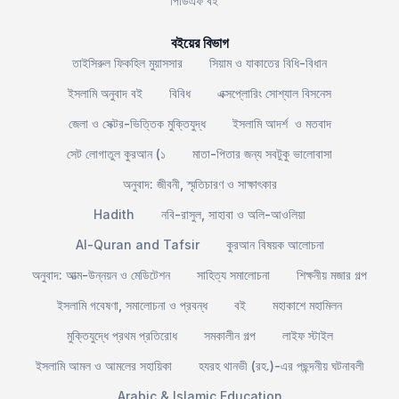
পিডিএফ বই ™
বইয়ের বিভাগ
তাইসিরুল ফিকহিল মুয়াসসার
সিয়াম ও যাকাতের বিধি-বিধান
ইসলামি অনুবাদ বই
বিবিধ
এক্সপ্লোরিং সোশ্যাল বিসনেস
জেলা ও সেক্টর-ভিত্তিক মুক্তিযুদ্ধ
ইসলামি আদর্শ ও মতবাদ
সেট লোগাতুল কুরআন (১
মাতা-পিতার জন্য সবটুকু ভালোবাসা
অনুবাদ: জীবনী, স্মৃতিচারণ ও সাক্ষাৎকার
Hadith
নবি-রাসুল, সাহাবা ও অলি-আওলিয়া
Al-Quran and Tafsir
কুরআন বিষয়ক আলোচনা
অনুবাদ: আত্ম-উন্নয়ন ও মেডিটেশন
সাহিত্য সমালোচনা
শিক্ষনীয় মজার গল্প
ইসলামি গবেষণা, সমালোচনা ও প্রবন্ধ
বই
মহাকাশে মহামিলন
মুক্তিযুদ্ধে প্রথম প্রতিরোধ
সমকালীন গল্প
লাইফ স্টাইল
ইসলামি আমল ও আমলের সহায়িকা
হযরহ থানভী (রহ.)-এর পছন্দনীয় ঘটনাবলী
Arabic & Islamic Education