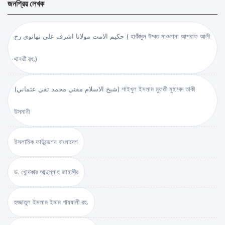
জনপ্রিয় লেখক
حكيم الامت مولانا اشرف علي تهانوي رح ( হাকীমুল উম্মত মাওলানা আশরাফ আলী
থানভী রহ.)
(شيخ الاسلام مفتي محمد تقي عثماني) শাইখুল ইসলাম মুফতী মুহাম্মদ তাকী
উসমানী
ইসলামিক ফাউন্ডেশন বাংলাদেশ
ড. খোন্দকার আব্দুল্লাহ জাহাঙ্গীর
হুজ্জাতুল ইসলাম ইমাম গাযযালী রহ.