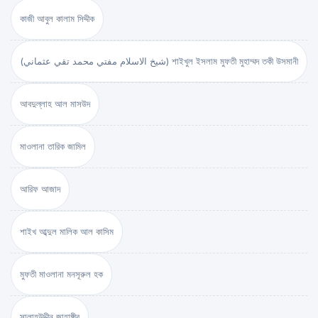
কাজী আবুল কালাম সিদ্দীক
(شيخ الاسلام مفتي محمد تقي عثماني) শাইখুল ইসলাম মুফতী মুহাম্মদ তকী উসমানী
আবদুল্লাহ আল মাসউদ
মাওলানা তারিক জামিল
আরিফ আজাদ
শাইখ আব্দুল মালিক আল কাসিম
মুফতী মাওলানা মনসূরুল হক
সালাহউদ্দীন জাহাঙ্গীর