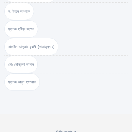
ড. ইবনে আশরাফ
মুহাম্মদ হাবীবুর রহমান
নাজনীন আক্তার হ্যাপী (আমাতুল্লাহ)
মোঃ মোস্তফা জামান
মুহাম্মদ আবুল হাসানাত