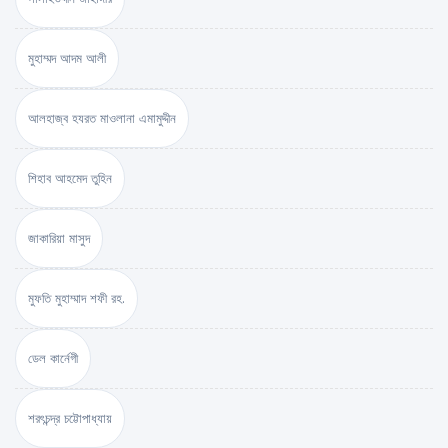
মুহাম্মদ আদম আলী
আলহাজ্ব হযরত মাওলানা এমামুদ্দীন
শিহাব আহমেদ তুহিন
জাকারিয়া মাসুদ
মুফতি মুহাম্মাদ শফী রহ.
ডেল কার্নেগী
শরৎচন্দ্র চট্টোপাধ্যায়