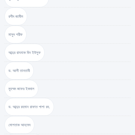
রশীদ জামীল
মাসুদ শরীফ
আব্দুর রাযযাক বিন ইউসুফ
ড. আলী তানতাবী
মুহম্মদ জাফর ইকবাল
ড. আব্দুর রহমান রাফাত পাশা রহ.
মোশতাক আহমেদ