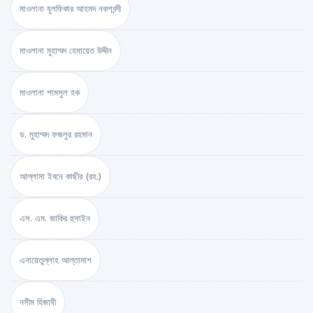
মাওলানা যুলফিকার আহমদ নকশবন্দী
মাওলানা মুহাম্মদ হেমায়েত উদ্দীন
মাওলানা শামসুল হক
ড. মুহাম্মদ ফজলুর রহমান
আল্লামা ইবনে কাছীর (রহ.)
এস. এম. জাকির হুসাইন
এনায়েতুল্লাহ আল্‌তামাশ
নসীম হিজাযী