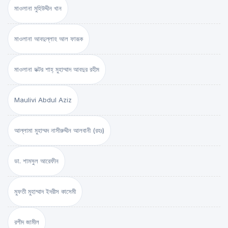
মাওলানা মুহিউদ্দীন খান
মাওলানা আবদুল্লাহ আল ফারূক
মাওলানা ডক্টর শাহ্‌ মুহাম্মাদ আবদুর রহীম
Maulivi Abdul Aziz
আল্লামা মুহাম্মদ নাসীরুদ্দীন আলবানী (রহঃ)
ডা. শামসুল আরেফীন
মুফতী মুহাম্মাদ ইদরীস কাসেমী
রশীদ জামীল