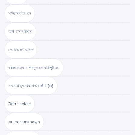
সানিয়াসনাইন খান
আলী হাসান উসামা
কে. এম. জি. রহমান
হযরত মাওলানা শামসুল হক ফরিদপুরী রহ.
মাওলানা মুহাম্মাদ আবদুর রহীম (রহ)
Darussalam
Author Unknown