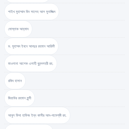
শাইখ মুহাম্মাদ বিন সালেহ আল মুনাজ্জিদ
মোস্তাক আহ্‌মাদ
ড. মুহাম্মদ ইবনে আবদুর রহমান আরিফী
মাওলানা আশেক এলাহী বুলন্দশহরী রহ.
রকিব হাসান
জিয়াউর রহমান মুন্সী
আবুল ফিদা হাফিজ ইব্‌ন কাসীর আদ-দামেশ্‌কী রহ.