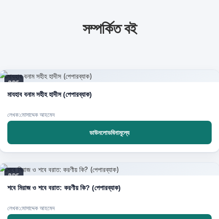
সম্পর্কিত বই
PDF
মাযহাব বনাম সহীহ হাদীস (পেপারব্যাক)
লেখক:মোসাদ্দেক আহমেদ
ডাউনলোডবিনামূল্যে
PDF
শবে মিরাজ ও শবে বরাত: করণীয় কি? (পেপারব্যাক)
লেখক:মোসাদ্দেক আহমেদ