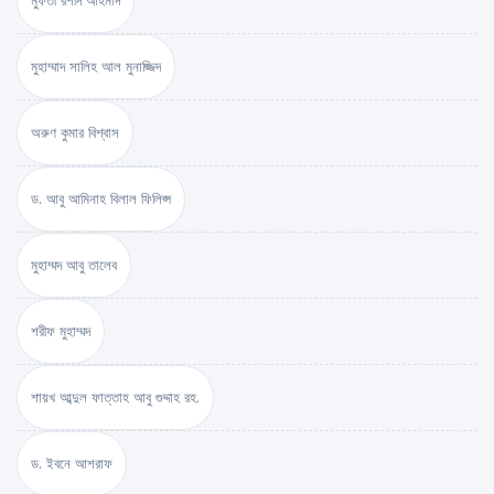
মুফতী রশীদ আহমাদ
মুহাম্মাদ সালিহ আল মুনাজ্জিদ
অরুণ কুমার বিশ্বাস
ড. আবু আমিনাহ বিলাল ফিলিপ্স
মুহাম্মদ আবু তালেব
শরীফ মুহাম্মদ
শায়খ আব্দুল ফাত্তাহ আবু গুদ্দাহ রহ.
ড. ইবনে আশরাফ