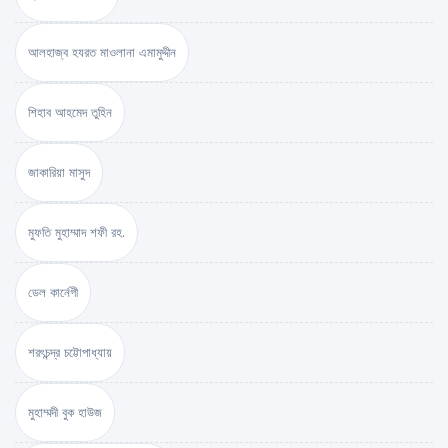
আলহাজ্ব হযরত মাওলানা এমামুদ্দীন
শিহাব আহমেদ তুহিন
জাকারিয়া মাসুদ
মুফতি মুহাম্মাদ শফী রহ.
ডেল কার্নেগী
শরৎচন্দ্র চট্টোপাধ্যায়
মুহাম্মদী বুক হাউজ