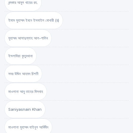
খন্দকার আবুল খায়ের রহ.
ইমাম মুহাম্মদ ইবনে ইসমাইল বোখারী (র)
মুহাম্মদ আসাদুল্লাহ আল-গালিব
ইসলামিয়া কুতুবখানা
সদর উদ্দিন আহমদ চিশতী
মাওলানা আবু তাহের মিসবাহ
Saniyasnain Khan
মাওলানা মুহাম্মদ যাইনুল আবিদীন