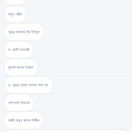
মাসুদ শরীফ
আব্দুর রাযযাক বিন ইউসুফ
ড. আলী তানতাবী
মুহম্মদ জাফর ইকবাল
ড. আব্দুর রহমান রাফাত পাশা রহ.
মোশতাক আহমেদ
কাজী আবুল কালাম সিদ্দীক