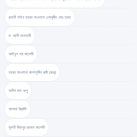
রূহানী শাইখ হযরত মাওলানা এমামুদ্দীন মোঃ ত্বহা
ড. আলী তানতাভী
আইনুল হক কাসেমী
হযরত মাওলানা জালালুদ্দীন রূমী (রহঃ)
অনীশ দাস অপু
আগাথা ক্রিস্টি
মুফতী মীযানুর রহমান কাসেমী