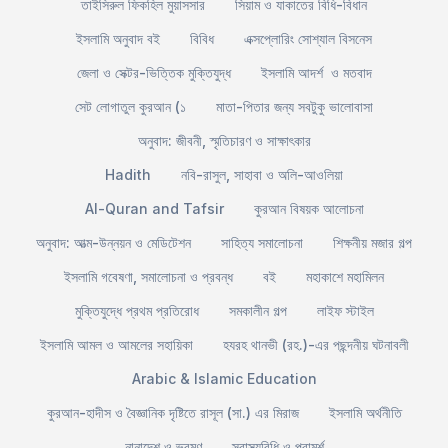
তাইসিরুল ফিকহিল মুয়াসসার
সিয়াম ও যাকাতের বিধি-বিধান
ইসলামি অনুবাদ বই
বিবিধ
এক্সপ্লোরিং সোশ্যাল বিসনেস
জেলা ও সেক্টর-ভিত্তিক মুক্তিযুদ্ধ
ইসলামি আদর্শ ও মতবাদ
সেট লোগাতুল কুরআন (১
মাতা-পিতার জন্য সবটুকু ভালোবাসা
অনুবাদ: জীবনী, স্মৃতিচারণ ও সাক্ষাৎকার
Hadith
নবি-রাসুল, সাহাবা ও অলি-আওলিয়া
Al-Quran and Tafsir
কুরআন বিষয়ক আলোচনা
অনুবাদ: আত্ম-উন্নয়ন ও মেডিটেশন
সাহিত্য সমালোচনা
শিক্ষনীয় মজার গল্প
ইসলামি গবেষণা, সমালোচনা ও প্রবন্ধ
বই
মহাকাশে মহামিলন
মুক্তিযুদ্ধে প্রথম প্রতিরোধ
সমকালীন গল্প
লাইফ স্টাইল
ইসলামি আমল ও আমলের সহায়িকা
হযরহ থানভী (রহ.)-এর পছন্দনীয় ঘটনাবলী
Arabic & Islamic Education
কুরআন-হাদীস ও বৈজ্ঞানিক দৃষ্টিতে রাসূল (সা.) এর মিরাজ
ইসলামি অর্থনীতি
নানাদেশ ও ভ্রমণ
স্বাস্থ্যবিধি ও পরামর্শ