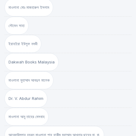
মাওলানা মোঃ মাজহারুল ইসলাম
সৌমেন সাহা
ইয়াহইয়া ইউসুফ নদভী
Dakwah Books Malaysia
মাওলানা মুহাম্মাদ আবদুল মালেক
Dr. V. Abdur Rahim
মাওলানা আবু তাহের মেসবাহ
আরেফবিল্লাহ হযরত মাওলানা শাহ্ হাকীম মুহাম্মাদ আখতার ছাহেব দা. বা.