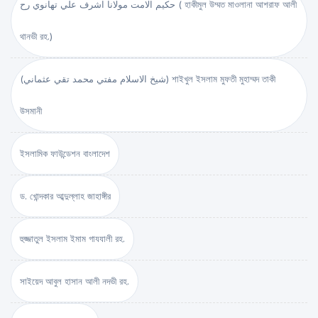
حكيم الامت مولانا اشرف علي تهانوي رح ( হাকীমুল উম্মত মাওলানা আশরাফ আলী
থানভী রহ.)
(شيخ الاسلام مفتي محمد تقي عثماني) শাইখুল ইসলাম মুফতী মুহাম্মদ তাকী
উসমানী
ইসলামিক ফাউন্ডেশন বাংলাদেশ
ড. খোন্দকার আব্দুল্লাহ জাহাঙ্গীর
হুজ্জাতুল ইসলাম ইমাম গাযযালী রহ.
সাইয়েদ আবুল হাসান আলী নদভী রহ.