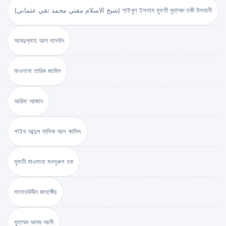
(شيخ الاسلام مفتي محمد تقي عثماني) শাইখুল ইসলাম মুফতী মুহাম্মদ তকী উসমানী
আবদুল্লাহ আল মাসউদ
মাওলানা তারিক জামিল
আরিফ আজাদ
শাইখ আব্দুল মালিক আল কাসিম
মুফতী মাওলানা মনসূরুল হক
সালাহউদ্দীন জাহাঙ্গীর
মুহাম্মদ আদম আলী