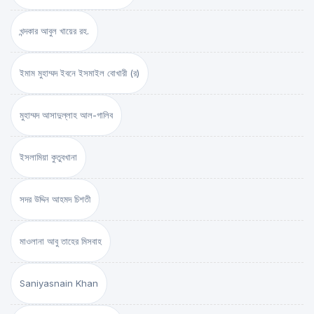
খন্দকার আবুল খায়ের রহ.
ইমাম মুহাম্মদ ইবনে ইসমাইল বোখারী (র)
মুহাম্মদ আসাদুল্লাহ আল-গালিব
ইসলামিয়া কুতুবখানা
সদর উদ্দিন আহমদ চিশতী
মাওলানা আবু তাহের মিসবাহ
Saniyasnain Khan