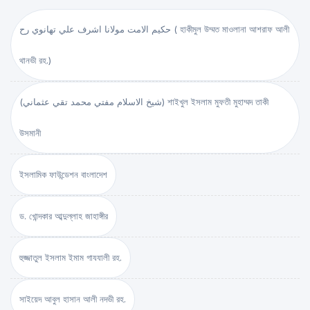
حكيم الامت مولانا اشرف علي تهانوي رح ( হাকীমুল উম্মত মাওলানা আশরাফ আলী
থানভী রহ.)
(شيخ الاسلام مفتي محمد تقي عثماني) শাইখুল ইসলাম মুফতী মুহাম্মদ তাকী
উসমানী
ইসলামিক ফাউন্ডেশন বাংলাদেশ
ড. খোন্দকার আব্দুল্লাহ জাহাঙ্গীর
হুজ্জাতুল ইসলাম ইমাম গাযযালী রহ.
সাইয়েদ আবুল হাসান আলী নদভী রহ.