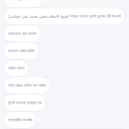
(شيخ الاسلام مفتي محمد تقي عثماني) শাইখুল ইসলাম মুফতী মুহাম্মদ তকী উসমানী
আবদুল্লাহ আল মাসউদ
মাওলানা তারিক জামিল
আরিফ আজাদ
শাইখ আব্দুল মালিক আল কাসিম
মুফতী মাওলানা মনসূরুল হক
সালাহউদ্দীন জাহাঙ্গীর