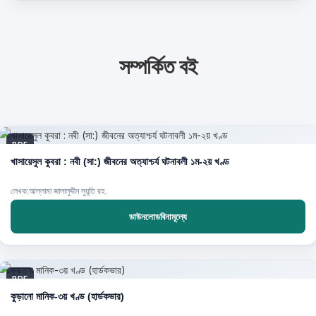
সম্পর্কিত বই
PDF
খাসায়েসুল কুবরা : নবী (সা:) জীবনের অত্যাশ্চর্য ঘটনাবলী ১ম-২য় খণ্ড
লেখক:আল্লামা জালালুদ্দীন সুয়ূতি রহ.
ডাউনলোডবিনামূল্যে
PDF
কুড়ানো মানিক-৩য় খণ্ড (হার্ডকভার)