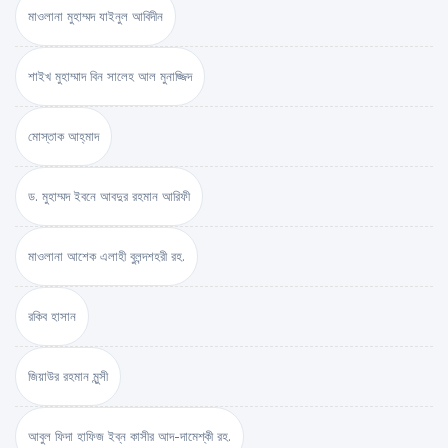
মাওলানা মুহাম্মদ যাইনুল আবিদীন
শাইখ মুহাম্মাদ বিন সালেহ আল মুনাজ্জিদ
মোস্তাক আহ্‌মাদ
ড. মুহাম্মদ ইবনে আবদুর রহমান আরিফী
মাওলানা আশেক এলাহী বুলন্দশহরী রহ.
রকিব হাসান
জিয়াউর রহমান মুন্সী
আবুল ফিদা হাফিজ ইব্‌ন কাসীর আদ-দামেশ্‌কী রহ.