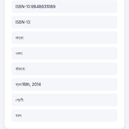
ISBN-10:
9848631089
ISBN-13:
মাত্রা:
ওজন:
বাঁধানো:
ক্রম:
16th, 2014
শ্রেণী:
বয়স: