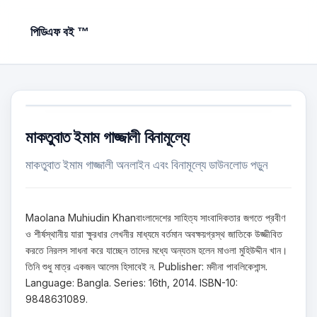
পিডিএফ বই ™
মাকতুবাত ইমাম গাজ্জালী বিনামূল্যে
মাকতুবাত ইমাম গাজ্জালী অনলাইন এবং বিনামূল্যে ডাউনলোড পড়ুন
Maolana Muhiudin Khanবাংলাদেশের সাহিত্য সাংবাদিকতার জগতে প্রবীণ
ও শীর্ষস্থানীয় যারা ক্ষুরধার লেখনীর মাধ্যমে বর্তমান অবক্ষয়গ্রস্থ জাতিকে উজ্জীবিত
করতে নিরলস সাধনা করে যাচ্ছেন তাদের মধ্যে অন্যতম হলেন মাওলা মুহিউদ্দীন খান।
তিনি শুধু মাত্র একজন আলেম হিসাবেই ন. Publisher: মদীনা পাবলিকেশান্স.
Language: Bangla. Series: 16th, 2014. ISBN-10:
9848631089.