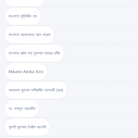
মাওলানা মুহিউদ্দীন খান
মাওলানা আবদুল্লাহ আল ফারূক
মাওলানা ডক্টর শাহ্‌ মুহাম্মাদ আবদুর রহীম
Maulivi Abdul Aziz
আল্লামা মুহাম্মদ নাসীরুদ্দীন আলবানী (রহঃ)
ডা. শামসুল আরেফীন
মুফতী মুহাম্মাদ ইদরীস কাসেমী