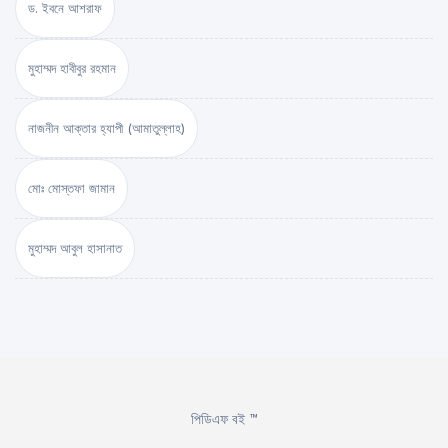
ড. ইবনে আশরাফ
মুহাম্মদ হাবীবুর রহমান
নাজনীন আক্তার হ্যাপী (আমাতুল্লাহ)
মোঃ মোস্তফা জামান
মুহাম্মদ আবুল হাসানাত
পিডিএফ বই ™