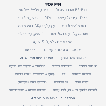
বইয়ের বিভাগ
তাইসিরুল ফিকহিল মুয়াসসার
সিয়াম ও যাকাতের বিধি-বিধান
ইসলামি অনুবাদ বই
বিবিধ
এক্সপ্লোরিং সোশ্যাল বিসনেস
জেলা ও সেক্টর-ভিত্তিক মুক্তিযুদ্ধ
ইসলামি আদর্শ ও মতবাদ
সেট লোগাতুল কুরআন (১
মাতা-পিতার জন্য সবটুকু ভালোবাসা
অনুবাদ: জীবনী, স্মৃতিচারণ ও সাক্ষাৎকার
Hadith
নবি-রাসুল, সাহাবা ও অলি-আওলিয়া
Al-Quran and Tafsir
কুরআন বিষয়ক আলোচনা
অনুবাদ: আত্ম-উন্নয়ন ও মেডিটেশন
সাহিত্য সমালোচনা
শিক্ষনীয় মজার গল্প
ইসলামি গবেষণা, সমালোচনা ও প্রবন্ধ
বই
মহাকাশে মহামিলন
মুক্তিযুদ্ধে প্রথম প্রতিরোধ
সমকালীন গল্প
লাইফ স্টাইল
ইসলামি আমল ও আমলের সহায়িকা
হযরহ থানভী (রহ.)-এর পছন্দনীয় ঘটনাবলী
Arabic & Islamic Education