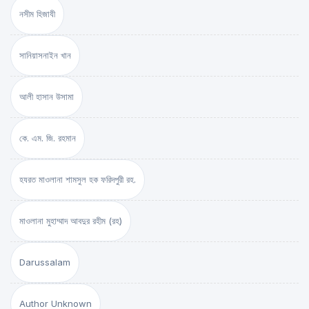
নসীম হিজাযী
সানিয়াসনাইন খান
আলী হাসান উসামা
কে. এম. জি. রহমান
হযরত মাওলানা শামসুল হক ফরিদপুরী রহ.
মাওলানা মুহাম্মাদ আবদুর রহীম (রহ)
Darussalam
Author Unknown