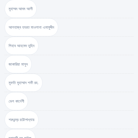
মুহাম্মদ আদম আলী
আলহাজ্ব হযরত মাওলানা এমামুদ্দীন
শিহাব আহমেদ তুহিন
জাকারিয়া মাসুদ
মুফতি মুহাম্মাদ শফী রহ.
ডেল কার্নেগী
শরৎচন্দ্র চট্টোপাধ্যায়