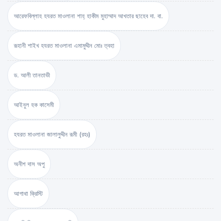
আরেফবিল্লাহ হযরত মাওলানা শাহ্ হাকীম মুহাম্মাদ আখতার ছাহেব দা. বা.
রূহানী শাইখ হযরত মাওলানা এমামুদ্দীন মোঃ ত্বহা
ড. আলী তানতাভী
আইনুল হক কাসেমী
হযরত মাওলানা জালালুদ্দীন রূমী (রহঃ)
অনীশ দাস অপু
আগাথা ক্রিস্টি