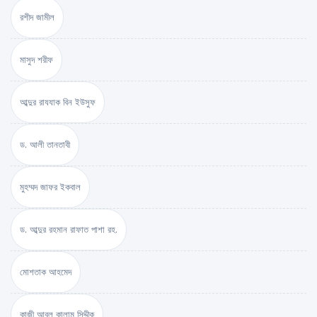
রশীদ জামীল
মাসুদ শরীফ
আব্দুর রাযযাক বিন ইউসুফ
ড. আলী তানতাবী
মুহম্মদ জাফর ইকবাল
ড. আব্দুর রহমান রাফাত পাশা রহ.
মোশতাক আহমেদ
কাজী আবুল কালাম সিদ্দীক