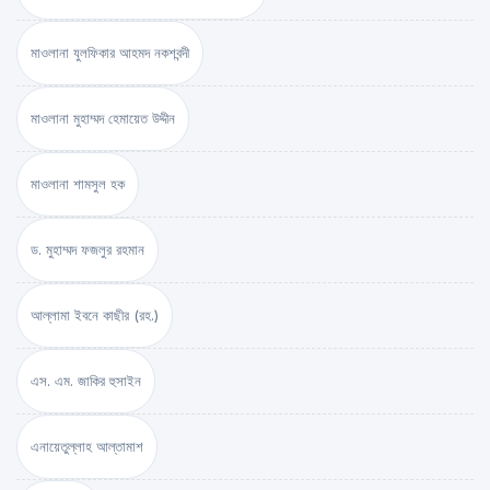
মাওলানা যুলফিকার আহমদ নকশবন্দী
মাওলানা মুহাম্মদ হেমায়েত উদ্দীন
মাওলানা শামসুল হক
ড. মুহাম্মদ ফজলুর রহমান
আল্লামা ইবনে কাছীর (রহ.)
এস. এম. জাকির হুসাইন
এনায়েতুল্লাহ আল্‌তামাশ