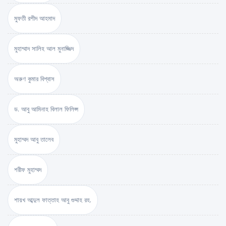
মুফতী রশীদ আহমাদ
মুহাম্মাদ সালিহ আল মুনাজ্জিদ
অরুণ কুমার বিশ্বাস
ড. আবু আমিনাহ বিলাল ফিলিপ্স
মুহাম্মদ আবু তালেব
শরীফ মুহাম্মদ
শায়খ আব্দুল ফাত্তাহ আবু গুদ্দাহ রহ.