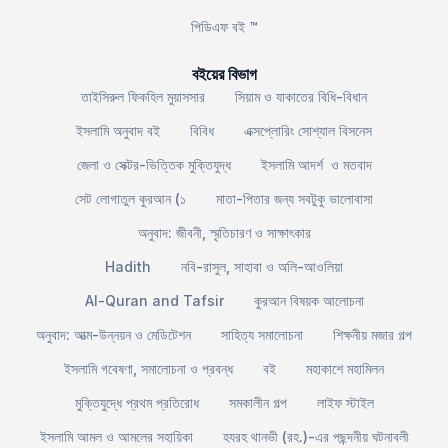
পিডিএফ বই ™
বইয়ের বিভাগ
তাইসিরুল ফিকহিল মুয়াসসার
সিয়াম ও যাকাতের বিধি-বিধান
ইসলামি অনুবাদ বই
বিবিধ
এক্সপ্লোরিং সোশ্যাল বিসনেস
জেলা ও সেক্টর-ভিত্তিক মুক্তিযুদ্ধ
ইসলামি আদর্শ ও মতবাদ
সেট লোগাতুল কুরআন (১
মাতা-পিতার জন্য সবটুকু ভালোবাসা
অনুবাদ: জীবনী, স্মৃতিচারণ ও সাক্ষাৎকার
Hadith
নবি-রাসুল, সাহাবা ও অলি-আওলিয়া
Al-Quran and Tafsir
কুরআন বিষয়ক আলোচনা
অনুবাদ: আত্ম-উন্নয়ন ও মেডিটেশন
সাহিত্য সমালোচনা
শিক্ষনীয় মজার গল্প
ইসলামি গবেষণা, সমালোচনা ও প্রবন্ধ
বই
মহাকাশে মহামিলন
মুক্তিযুদ্ধে প্রথম প্রতিরোধ
সমকালীন গল্প
লাইফ স্টাইল
ইসলামি আমল ও আমলের সহায়িকা
হযরহ থানভী (রহ.)-এর পছন্দনীয় ঘটনাবলী