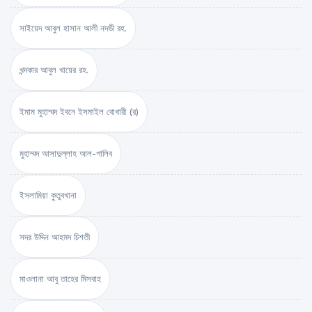
সাইয়েদ আবুল হাসান আলী নদভী রহ.
খন্দকার আবুল খায়ের রহ.
ইমাম মুহাম্মদ ইবনে ইসমাইল বোখারী (র)
মুহাম্মদ আসাদুল্লাহ আল-গালিব
ইসলামিয়া কুতুবখানা
সদর উদ্দিন আহমদ চিশতী
মাওলানা আবু তাহের মিসবাহ