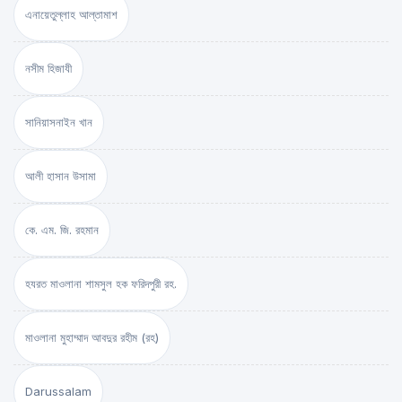
এনায়েতুল্লাহ আল্‌তামাশ
নসীম হিজাযী
সানিয়াসনাইন খান
আলী হাসান উসামা
কে. এম. জি. রহমান
হযরত মাওলানা শামসুল হক ফরিদপুরী রহ.
মাওলানা মুহাম্মাদ আবদুর রহীম (রহ)
Darussalam