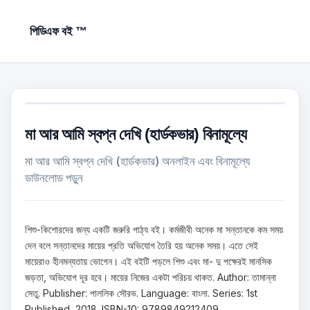
পিডিএফ বই ™
মা আর আমি স্বপ্ন দেখি (হার্ডকভার) বিনামূল্যে
মা আর আমি স্বপ্ন দেখি (হার্ডকভার) অনলাইন এবং বিনামূল্যে
ডাউনলোড পড়ুন
শিশু-কিশোরদের জন্য একটি জরুরি পাঠ্য বই। কর্মজীবী অনেক মা সন্তানকে কম সময়
দেন বলে সন্তানদের মায়ের প্রতি অভিযোগ তৈরি হয় অনেক সময়। এতে সেই
মায়েরাও হীনমন্যতায় ভোগেন। এই বইটি পড়লে শিশু এবং মা- দু পক্ষেরই মানসিক
জড়তা, অভিযোগ দূর হবে। মায়ের নিজের একটা পরিচয় থাকত. Author: তামান্না
সেতু. Publisher: পাললিক সৌরভ. Language: বাংলা. Series: 1st
Published, 2018. ISBN-10: 9789849212409.