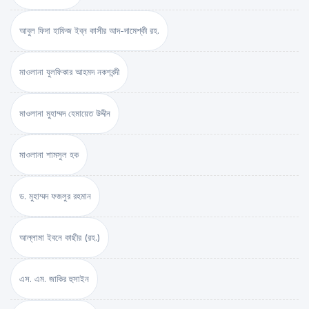
আবুল ফিদা হাফিজ ইব্‌ন কাসীর আদ-দামেশ্‌কী রহ.
মাওলানা যুলফিকার আহমদ নকশবন্দী
মাওলানা মুহাম্মদ হেমায়েত উদ্দীন
মাওলানা শামসুল হক
ড. মুহাম্মদ ফজলুর রহমান
আল্লামা ইবনে কাছীর (রহ.)
এস. এম. জাকির হুসাইন