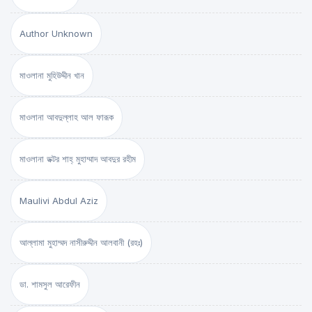
Author Unknown
মাওলানা মুহিউদ্দীন খান
মাওলানা আবদুল্লাহ আল ফারূক
মাওলানা ডক্টর শাহ্‌ মুহাম্মাদ আবদুর রহীম
Maulivi Abdul Aziz
আল্লামা মুহাম্মদ নাসীরুদ্দীন আলবানী (রহঃ)
ডা. শামসুল আরেফীন