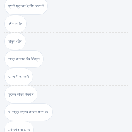
মুফতী মুহাম্মাদ ইদরীস কাসেমী
রশীদ জামীল
মাসুদ শরীফ
আব্দুর রাযযাক বিন ইউসুফ
ড. আলী তানতাবী
মুহম্মদ জাফর ইকবাল
ড. আব্দুর রহমান রাফাত পাশা রহ.
মোশতাক আহমেদ