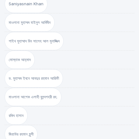
Saniyasnain Khan
মাওলানা মুহাম্মদ যাইনুল আবিদীন
শাইখ মুহাম্মাদ বিন সালেহ আল মুনাজ্জিদ
মোস্তাক আহ্‌মাদ
ড. মুহাম্মদ ইবনে আবদুর রহমান আরিফী
মাওলানা আশেক এলাহী বুলন্দশহরী রহ.
রকিব হাসান
জিয়াউর রহমান মুন্সী