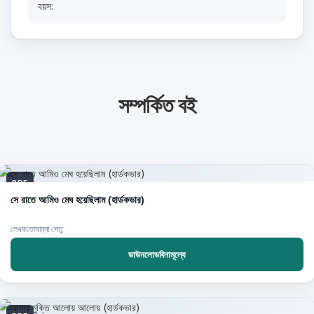
বয়স:
সম্পর্কিত বই
PDF
সে রাতে আমিও মেঘ হয়েছিলাম (হার্ডকভার)
লেখক:তামান্না সেতু
ডাউনলোডবিনামূল্যে