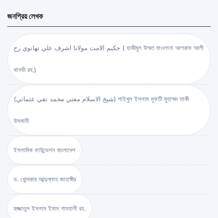
জনপ্রিয় লেখক
حكيم الامت مولانا اشرف علي تهانوي رح ( হাকীমুল উম্মত মাওলানা আশরাফ আলী
থানভী রহ.)
(شيخ الاسلام مفتي محمد تقي عثماني) শাইখুল ইসলাম মুফতী মুহাম্মদ তাকী
উসমানী
ইসলামিক ফাউন্ডেশন বাংলাদেশ
ড. খোন্দকার আব্দুল্লাহ জাহাঙ্গীর
হুজ্জাতুল ইসলাম ইমাম গাযযালী রহ.