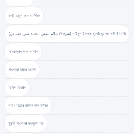
কাজী আবুল কালাম সিদ্দীক
(شيخ الاسلام مفتي محمد تقي عثماني) শাইখুল ইসলাম মুফতী মুহাম্মদ তকী উসমানী
আবদুল্লাহ আল মাসউদ
মাওলানা তারিক জামিল
আরিফ আজাদ
শাইখ আব্দুল মালিক আল কাসিম
মুফতী মাওলানা মনসূরুল হক