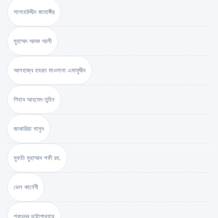
সালাহউদ্দীন জাহাঙ্গীর
মুহাম্মদ আদম আলী
আলহাজ্ব হযরত মাওলানা এমামুদ্দীন
শিহাব আহমেদ তুহিন
জাকারিয়া মাসুদ
মুফতি মুহাম্মাদ শফী রহ.
ডেল কার্নেগী
শরৎচন্দ্র চট্টোপাধ্যায়