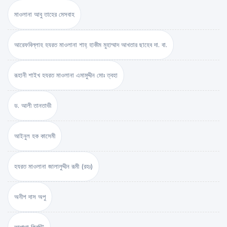
মাওলানা আবু তাহের মেসবাহ
আরেফবিল্লাহ হযরত মাওলানা শাহ্ হাকীম মুহাম্মাদ আখতার ছাহেব দা. বা.
রূহানী শাইখ হযরত মাওলানা এমামুদ্দীন মোঃ ত্বহা
ড. আলী তানতাভী
আইনুল হক কাসেমী
হযরত মাওলানা জালালুদ্দীন রূমী (রহঃ)
অনীশ দাস অপু