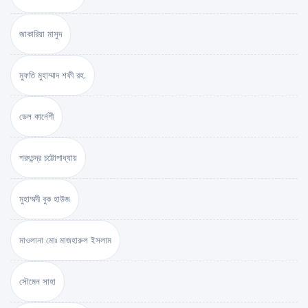
জাকারিয়া মাসুদ
মুফতি মুহাম্মাদ শফী রহ.
ডেল কার্নেগী
শরৎচন্দ্র চট্টোপাধ্যায়
মুহাম্মদী বুক হাউজ
মাওলানা মোঃ মাজহারুল ইসলাম
সৌমেন সাহা