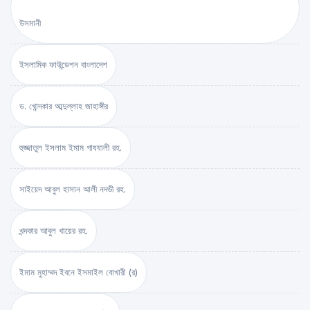
উসমানী
ইসলামিক ফাউন্ডেশন বাংলাদেশ
ড. খোন্দকার আব্দুল্লাহ জাহাঙ্গীর
হুজ্জাতুল ইসলাম ইমাম গাযযালী রহ.
সাইয়েদ আবুল হাসান আলী নদভী রহ.
খন্দকার আবুল খায়ের রহ.
ইমাম মুহাম্মদ ইবনে ইসমাইল বোখারী (র)