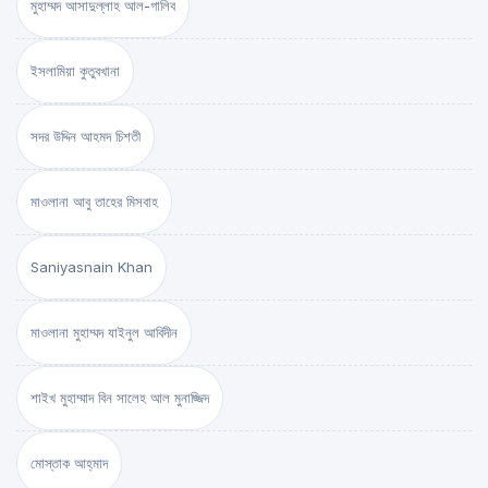
মুহাম্মদ আসাদুল্লাহ আল-গালিব
ইসলামিয়া কুতুবখানা
সদর উদ্দিন আহমদ চিশতী
মাওলানা আবু তাহের মিসবাহ
Saniyasnain Khan
মাওলানা মুহাম্মদ যাইনুল আবিদীন
শাইখ মুহাম্মাদ বিন সালেহ আল মুনাজ্জিদ
মোস্তাক আহ্‌মাদ