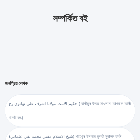
সম্পর্কিত বই
জনপ্রিয় লেখক
حكيم الامت مولانا اشرف علي تهانوي رح ( হাকীমুল উম্মত মাওলানা আশরাফ আলী
থানভী রহ.)
(شيخ الاسلام مفتي محمد تقي عثماني) শাইখুল ইসলাম মুফতী মুহাম্মদ তাকী