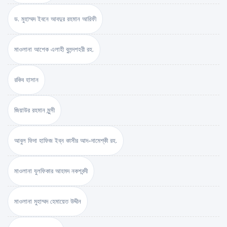
ড. মুহাম্মদ ইবনে আবদুর রহমান আরিফী
মাওলানা আশেক এলাহী বুলন্দশহরী রহ.
রকিব হাসান
জিয়াউর রহমান মুন্সী
আবুল ফিদা হাফিজ ইব্‌ন কাসীর আদ-দামেশ্‌কী রহ.
মাওলানা যুলফিকার আহমদ নকশবন্দী
মাওলানা মুহাম্মদ হেমায়েত উদ্দীন