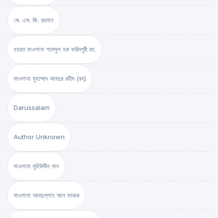
কে. এম. জি. রহমান
হযরত মাওলানা শামসুল হক ফরিদপুরী রহ.
মাওলানা মুহাম্মাদ আবদুর রহীম (রহ)
Darussalam
Author Unknown
মাওলানা মুহিউদ্দীন খান
মাওলানা আবদুল্লাহ আল ফারূক