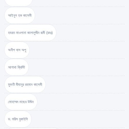
আইনুল হক কাসেমী
হযরত মাওলানা জালালুদ্দীন রূমী (রহঃ)
অনীশ দাস অপু
আগাথা ক্রিস্টি
মুফতী মীযানুর রহমান কাসেমী
মোহাম্মদ নাছের উদ্দিন
ড. মরিস বুকাইলি