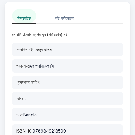
বিস্তারিত
বই পর্যালোচনা
লোবাই হাঁসদার স্বর্গযাত্রা(হার্ডকভার) বই
সম্পর্কিত বই:
মনসুর আলম
প্রকাশক:
দেশ পাবলিকেশন’স
প্রকাশনার তারিখ:
আবরণ:
ভাষা:
Bangla
ISBN-10:
9789849218500