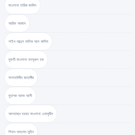
মাওলানা তারিক জামিল
আরিফ আজাদ
শাইখ আব্দুল মালিক আল কাসিম
মুফতী মাওলানা মনসূরুল হক
সালাহউদ্দীন জাহাঙ্গীর
মুহাম্মদ আদম আলী
আলহাজ্ব হযরত মাওলানা এমামুদ্দীন
শিহাব আহমেদ তুহিন