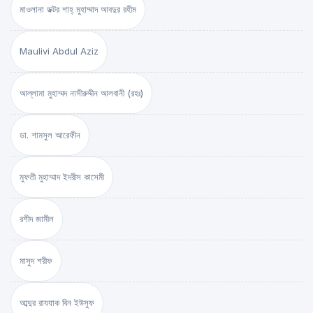
মাওলানা ডক্টর শাহ্‌ মুহাম্মাদ আবদুর রহীম
Maulivi Abdul Aziz
আল্লামা মুহাম্মদ নাসীরুদ্দীন আলবানী (রহঃ)
ডা. শামসুল আরেফীন
মুফতী মুহাম্মাদ ইদরীস কাসেমী
রশীদ জামীল
মাসুদ শরীফ
আব্দুর রাযযাক বিন ইউসুফ