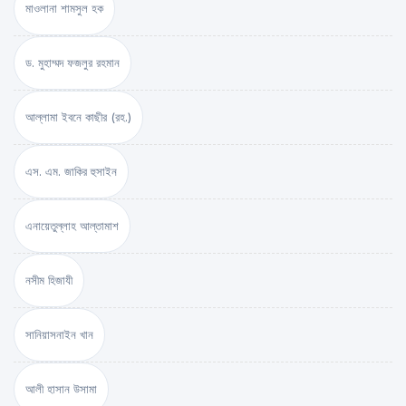
মাওলানা শামসুল হক
ড. মুহাম্মদ ফজলুর রহমান
আল্লামা ইবনে কাছীর (রহ.)
এস. এম. জাকির হুসাইন
এনায়েতুল্লাহ আল্‌তামাশ
নসীম হিজাযী
সানিয়াসনাইন খান
আলী হাসান উসামা