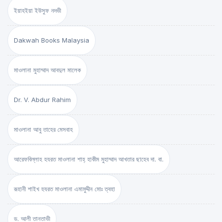
ইয়াহইয়া ইউসুফ নদভী
Dakwah Books Malaysia
মাওলানা মুহাম্মাদ আবদুল মালেক
Dr. V. Abdur Rahim
মাওলানা আবু তাহের মেসবাহ
আরেফবিল্লাহ হযরত মাওলানা শাহ্ হাকীম মুহাম্মাদ আখতার ছাহেব দা. বা.
রূহানী শাইখ হযরত মাওলানা এমামুদ্দীন মোঃ ত্বহা
ড. আলী তানতাভী