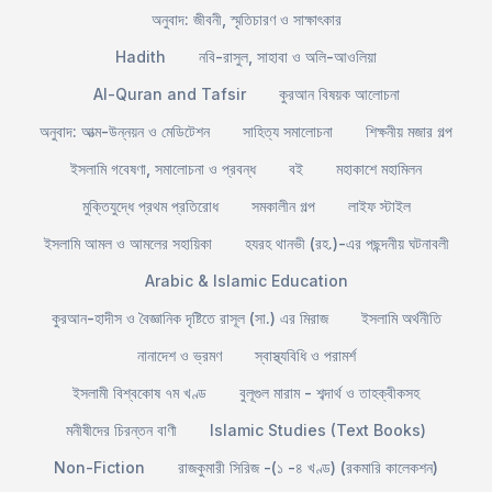
অনুবাদ: জীবনী, স্মৃতিচারণ ও সাক্ষাৎকার
Hadith
নবি-রাসুল, সাহাবা ও অলি-আওলিয়া
Al-Quran and Tafsir
কুরআন বিষয়ক আলোচনা
অনুবাদ: আত্ম-উন্নয়ন ও মেডিটেশন
সাহিত্য সমালোচনা
শিক্ষনীয় মজার গল্প
ইসলামি গবেষণা, সমালোচনা ও প্রবন্ধ
বই
মহাকাশে মহামিলন
মুক্তিযুদ্ধে প্রথম প্রতিরোধ
সমকালীন গল্প
লাইফ স্টাইল
ইসলামি আমল ও আমলের সহায়িকা
হযরহ থানভী (রহ.)-এর পছন্দনীয় ঘটনাবলী
Arabic & Islamic Education
কুরআন-হাদীস ও বৈজ্ঞানিক দৃষ্টিতে রাসূল (সা.) এর মিরাজ
ইসলামি অর্থনীতি
নানাদেশ ও ভ্রমণ
স্বাস্থ্যবিধি ও পরামর্শ
ইসলামী বিশ্বকোষ ৭ম খণ্ড
বুলূগুল মারাম - শব্দার্থ ও তাহক্বীকসহ
মনীষীদের চিরন্তন বাণী
Islamic Studies (Text Books)
Non-Fiction
রাজকুমারী সিরিজ -(১ -৪ খণ্ড) (রকমারি কালেকশন)