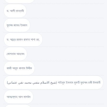
ড. আলী তানতাবী
মুহম্মদ জাফর ইকবাল
ড. আব্দুর রহমান রাফাত পাশা রহ.
মোশতাক আহমেদ
কাজী আবুল কালাম সিদ্দীক
(شيخ الاسلام مفتي محمد تقي عثماني) শাইখুল ইসলাম মুফতী মুহাম্মদ তকী উসমানী
আবদুল্লাহ আল মাসউদ