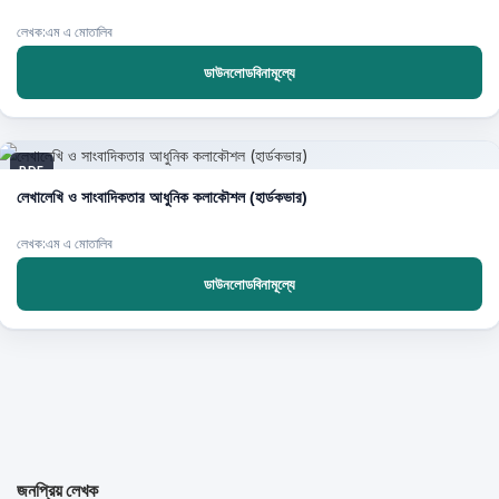
লেখক:এম এ মোতালিব
ডাউনলোডবিনামূল্যে
PDF
লেখালেখি ও সাংবাদিকতার আধুনিক কলাকৌশল (হার্ডকভার)
লেখক:এম এ মোতালিব
ডাউনলোডবিনামূল্যে
জনপ্রিয় লেখক