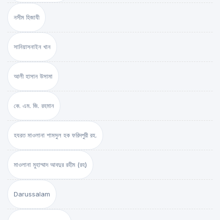
নসীম হিজাযী
সানিয়াসনাইন খান
আলী হাসান উসামা
কে. এম. জি. রহমান
হযরত মাওলানা শামসুল হক ফরিদপুরী রহ.
মাওলানা মুহাম্মাদ আবদুর রহীম (রহ)
Darussalam