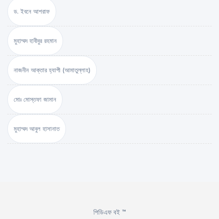
ড. ইবনে আশরাফ
মুহাম্মদ হাবীবুর রহমান
নাজনীন আক্তার হ্যাপী (আমাতুল্লাহ)
মোঃ মোস্তফা জামান
মুহাম্মদ আবুল হাসানাত
পিডিএফ বই ™