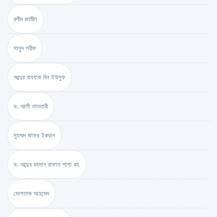
রশীদ জামীল
মাসুদ শরীফ
আব্দুর রাযযাক বিন ইউসুফ
ড. আলী তানতাবী
মুহম্মদ জাফর ইকবাল
ড. আব্দুর রহমান রাফাত পাশা রহ.
মোশতাক আহমেদ