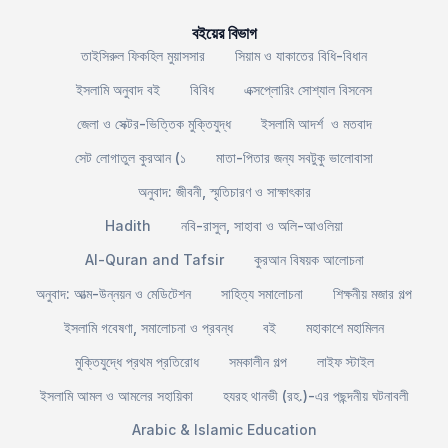
বইয়ের বিভাগ
তাইসিরুল ফিকহিল মুয়াসসার
সিয়াম ও যাকাতের বিধি-বিধান
ইসলামি অনুবাদ বই
বিবিধ
এক্সপ্লোরিং সোশ্যাল বিসনেস
জেলা ও সেক্টর-ভিত্তিক মুক্তিযুদ্ধ
ইসলামি আদর্শ ও মতবাদ
সেট লোগাতুল কুরআন (১
মাতা-পিতার জন্য সবটুকু ভালোবাসা
অনুবাদ: জীবনী, স্মৃতিচারণ ও সাক্ষাৎকার
Hadith
নবি-রাসুল, সাহাবা ও অলি-আওলিয়া
Al-Quran and Tafsir
কুরআন বিষয়ক আলোচনা
অনুবাদ: আত্ম-উন্নয়ন ও মেডিটেশন
সাহিত্য সমালোচনা
শিক্ষনীয় মজার গল্প
ইসলামি গবেষণা, সমালোচনা ও প্রবন্ধ
বই
মহাকাশে মহামিলন
মুক্তিযুদ্ধে প্রথম প্রতিরোধ
সমকালীন গল্প
লাইফ স্টাইল
ইসলামি আমল ও আমলের সহায়িকা
হযরহ থানভী (রহ.)-এর পছন্দনীয় ঘটনাবলী
Arabic & Islamic Education