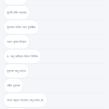
মুফতী রশীদ আহমাদ
মুহাম্মাদ সালিহ আল মুনাজ্জিদ
অরুণ কুমার বিশ্বাস
ড. আবু আমিনাহ বিলাল ফিলিপ্স
মুহাম্মদ আবু তালেব
শরীফ মুহাম্মদ
শায়খ আব্দুল ফাত্তাহ আবু গুদ্দাহ রহ.