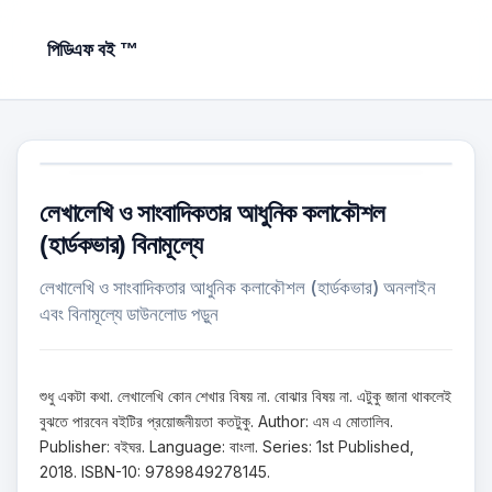
পিডিএফ বই ™
লেখালেখি ও সাংবাদিকতার আধুনিক কলাকৌশল
(হার্ডকভার) বিনামূল্যে
লেখালেখি ও সাংবাদিকতার আধুনিক কলাকৌশল (হার্ডকভার) অনলাইন
এবং বিনামূল্যে ডাউনলোড পড়ুন
শুধু একটা কথা. লেখালেখি কোন শেখার বিষয় না. বোঝার বিষয় না. এটুকু জানা থাকলেই
বুঝতে পারবেন বইটির প্রয়োজনীয়তা কতটুকু. Author: এম এ মোতালিব.
Publisher: বইঘর. Language: বাংলা. Series: 1st Published,
2018. ISBN-10: 9789849278145.