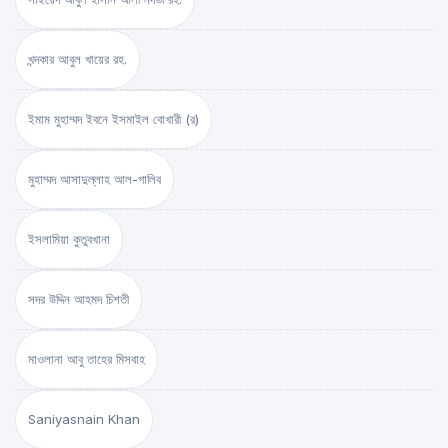
খন্দকার আবুল খায়ের রহ.
ইমাম মুহাম্মদ ইবনে ইসমাইল বোখারী (র)
মুহাম্মদ আসাদুল্লাহ আল-গালিব
ইসলামিয়া কুতুবখানা
সদর উদ্দিন আহমদ চিশতী
মাওলানা আবু তাহের মিসবাহ
Saniyasnain Khan