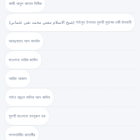
কাজী আবুল কালাম সিদ্দীক
(شيخ الاسلام مفتي محمد تقي عثماني) শাইখুল ইসলাম মুফতী মুহাম্মদ তকী উসমানী
আবদুল্লাহ আল মাসউদ
মাওলানা তারিক জামিল
আরিফ আজাদ
শাইখ আব্দুল মালিক আল কাসিম
মুফতী মাওলানা মনসূরুল হক
সালাহউদ্দীন জাহাঙ্গীর