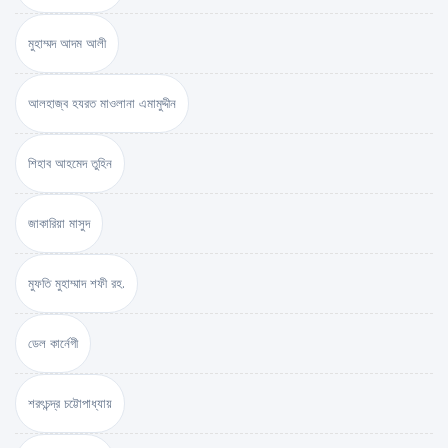
মুহাম্মদ আদম আলী
আলহাজ্ব হযরত মাওলানা এমামুদ্দীন
শিহাব আহমেদ তুহিন
জাকারিয়া মাসুদ
মুফতি মুহাম্মাদ শফী রহ.
ডেল কার্নেগী
শরৎচন্দ্র চট্টোপাধ্যায়