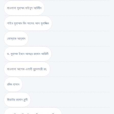
মাওলানা মুহাম্মদ যাইনুল আবিদীন
শাইখ মুহাম্মাদ বিন সালেহ আল মুনাজ্জিদ
মোস্তাক আহ্‌মাদ
ড. মুহাম্মদ ইবনে আবদুর রহমান আরিফী
মাওলানা আশেক এলাহী বুলন্দশহরী রহ.
রকিব হাসান
জিয়াউর রহমান মুন্সী