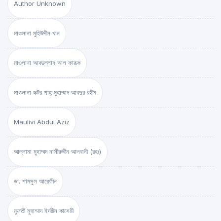
Author Unknown
মাওলানা মুহিউদ্দীন খান
মাওলানা আবদুল্লাহ আল ফারূক
মাওলানা ডক্টর শাহ্‌ মুহাম্মাদ আবদুর রহীম
Maulivi Abdul Aziz
আল্লামা মুহাম্মদ নাসীরুদ্দীন আলবানী (রহঃ)
ডা. শামসুল আরেফীন
মুফতী মুহাম্মাদ ইদরীস কাসেমী