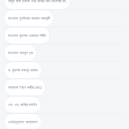
আবুল ফিদা হাফিজ ইব্‌ন কাসীর আদ-দামেশ্‌কী রহ.
মাওলানা যুলফিকার আহমদ নকশবন্দী
মাওলানা মুহাম্মদ হেমায়েত উদ্দীন
মাওলানা শামসুল হক
ড. মুহাম্মদ ফজলুর রহমান
আল্লামা ইবনে কাছীর (রহ.)
এস. এম. জাকির হুসাইন
এনায়েতুল্লাহ আল্‌তামাশ