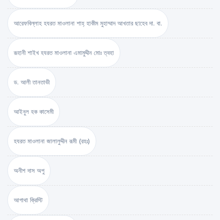
আরেফবিল্লাহ হযরত মাওলানা শাহ্ হাকীম মুহাম্মাদ আখতার ছাহেব দা. বা.
রূহানী শাইখ হযরত মাওলানা এমামুদ্দীন মোঃ ত্বহা
ড. আলী তানতাভী
আইনুল হক কাসেমী
হযরত মাওলানা জালালুদ্দীন রূমী (রহঃ)
অনীশ দাস অপু
আগাথা ক্রিস্টি