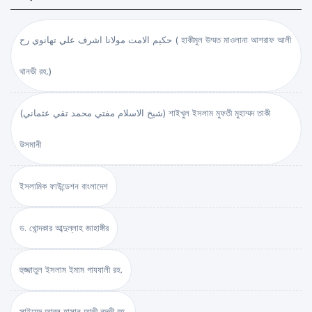
حكيم الامت مولانا اشرف علي تهانوي رح ( হাকীমুল উম্মত মাওলানা আশরাফ আলী
থানভী রহ.)
(شيخ الاسلام مفتي محمد تقي عثماني) শাইখুল ইসলাম মুফতী মুহাম্মদ তাকী
উসমানী
ইসলামিক ফাউন্ডেশন বাংলাদেশ
ড. খোন্দকার আব্দুল্লাহ জাহাঙ্গীর
হুজ্জাতুল ইসলাম ইমাম গাযযালী রহ.
সাইয়েদ আবুল হাসান আলী নদভী রহ.