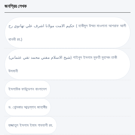
জনপ্রিয় লেখক
حكيم الامت مولانا اشرف علي تهانوي رح ( হাকীমুল উম্মত মাওলানা আশরাফ আলী
থানভী রহ.)
(شيخ الاسلام مفتي محمد تقي عثماني) শাইখুল ইসলাম মুফতী মুহাম্মদ তাকী
উসমানী
ইসলামিক ফাউন্ডেশন বাংলাদেশ
ড. খোন্দকার আব্দুল্লাহ জাহাঙ্গীর
হুজ্জাতুল ইসলাম ইমাম গাযযালী রহ.