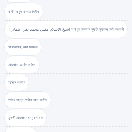
কাজী আবুল কালাম সিদ্দীক
(شيخ الاسلام مفتي محمد تقي عثماني) শাইখুল ইসলাম মুফতী মুহাম্মদ তকী উসমানী
আবদুল্লাহ আল মাসউদ
মাওলানা তারিক জামিল
আরিফ আজাদ
শাইখ আব্দুল মালিক আল কাসিম
মুফতী মাওলানা মনসূরুল হক