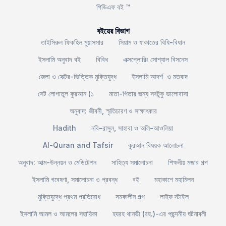
পিডিএফ বই ™
বইয়ের বিভাগ
তাইসিরুল ফিকহিল মুয়াসসার
সিয়াম ও যাকাতের বিধি-বিধান
ইসলামি অনুবাদ বই
বিবিধ
এক্সপ্লোরিং সোশ্যাল বিসনেস
জেলা ও সেক্টর-ভিত্তিক মুক্তিযুদ্ধ
ইসলামি আদর্শ ও মতবাদ
সেট লোগাতুল কুরআন (১
মাতা-পিতার জন্য সবটুকু ভালোবাসা
অনুবাদ: জীবনী, স্মৃতিচারণ ও সাক্ষাৎকার
Hadith
নবি-রাসুল, সাহাবা ও অলি-আওলিয়া
Al-Quran and Tafsir
কুরআন বিষয়ক আলোচনা
অনুবাদ: আত্ম-উন্নয়ন ও মেডিটেশন
সাহিত্য সমালোচনা
শিক্ষনীয় মজার গল্প
ইসলামি গবেষণা, সমালোচনা ও প্রবন্ধ
বই
মহাকাশে মহামিলন
মুক্তিযুদ্ধে প্রথম প্রতিরোধ
সমকালীন গল্প
লাইফ স্টাইল
ইসলামি আমল ও আমলের সহায়িকা
হযরহ থানভী (রহ.)-এর পছন্দনীয় ঘটনাবলী