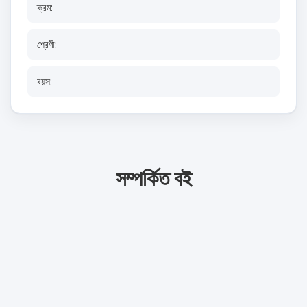
ক্রম:
শ্রেণী:
বয়স:
সম্পর্কিত বই