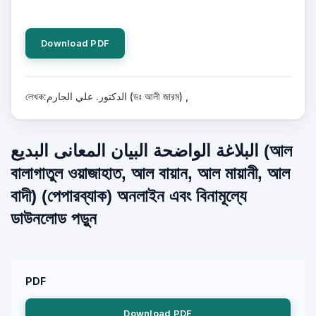
Download PDF
লেখক:الدكتور. علي الجارم (ডঃ আলী জারম) ,
البلاغة الواضحة البيان المعانى البديع (আল
বালাগাতুল ওয়াজাহাত, আল বায়ান, আল মায়ানী, আল
বাদী) (পেপারব্যাক) অনলাইন এবং বিনামূল্যে
ডাউনলোড পড়ুন
PDF
Download PDF