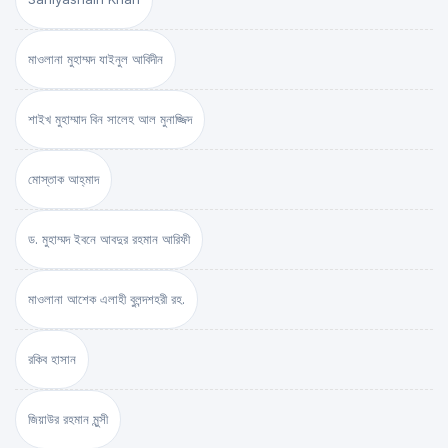
মাওলানা মুহাম্মদ যাইনুল আবিদীন
শাইখ মুহাম্মাদ বিন সালেহ আল মুনাজ্জিদ
মোস্তাক আহ্‌মাদ
ড. মুহাম্মদ ইবনে আবদুর রহমান আরিফী
মাওলানা আশেক এলাহী বুলন্দশহরী রহ.
রকিব হাসান
জিয়াউর রহমান মুন্সী