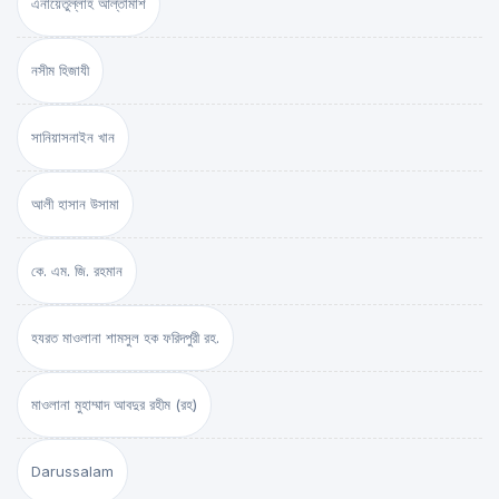
এনায়েতুল্লাহ আল্‌তামাশ
নসীম হিজাযী
সানিয়াসনাইন খান
আলী হাসান উসামা
কে. এম. জি. রহমান
হযরত মাওলানা শামসুল হক ফরিদপুরী রহ.
মাওলানা মুহাম্মাদ আবদুর রহীম (রহ)
Darussalam