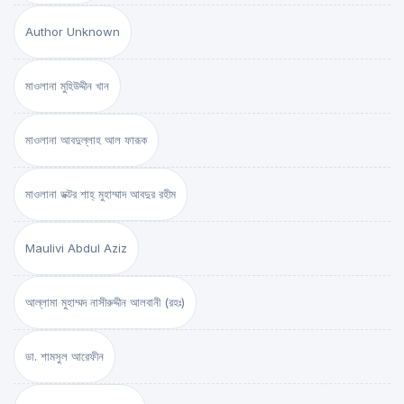
Author Unknown
মাওলানা মুহিউদ্দীন খান
মাওলানা আবদুল্লাহ আল ফারূক
মাওলানা ডক্টর শাহ্‌ মুহাম্মাদ আবদুর রহীম
Maulivi Abdul Aziz
আল্লামা মুহাম্মদ নাসীরুদ্দীন আলবানী (রহঃ)
ডা. শামসুল আরেফীন