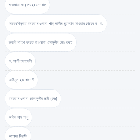
মাওলানা আবু তাহের মেসবাহ
আরেফবিল্লাহ হযরত মাওলানা শাহ্ হাকীম মুহাম্মাদ আখতার ছাহেব দা. বা.
রূহানী শাইখ হযরত মাওলানা এমামুদ্দীন মোঃ ত্বহা
ড. আলী তানতাভী
আইনুল হক কাসেমী
হযরত মাওলানা জালালুদ্দীন রূমী (রহঃ)
অনীশ দাস অপু
আগাথা ক্রিস্টি