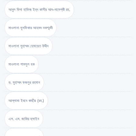
আবুল ফিদা হাফিজ ইব্‌ন কাসীর আদ-দামেশ্‌কী রহ.
মাওলানা যুলফিকার আহমদ নকশবন্দী
মাওলানা মুহাম্মদ হেমায়েত উদ্দীন
মাওলানা শামসুল হক
ড. মুহাম্মদ ফজলুর রহমান
আল্লামা ইবনে কাছীর (রহ.)
এস. এম. জাকির হুসাইন