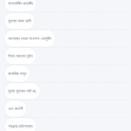
সালাহউদ্দীন জাহাঙ্গীর
মুহাম্মদ আদম আলী
আলহাজ্ব হযরত মাওলানা এমামুদ্দীন
শিহাব আহমেদ তুহিন
জাকারিয়া মাসুদ
মুফতি মুহাম্মাদ শফী রহ.
ডেল কার্নেগী
শরৎচন্দ্র চট্টোপাধ্যায়