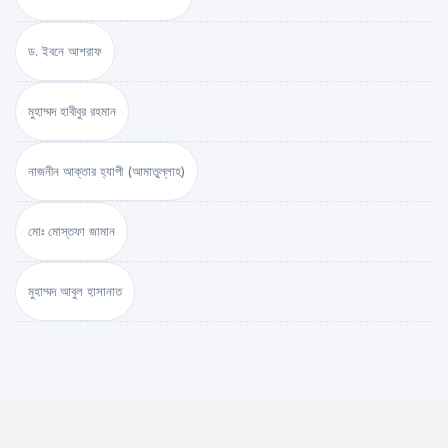
ড. ইবনে আশরাফ
মুহাম্মদ হাবীবুর রহমান
নাজনীন আক্তার হ্যাপী (আমাতুল্লাহ)
মোঃ মোস্তফা জামান
মুহাম্মদ আবুল হাসানাত