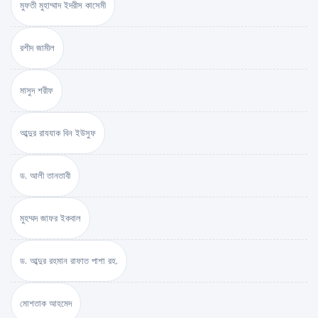
মুফতী মুহাম্মাদ ইদরীস কাসেমী
রশীদ জামীল
মাসুদ শরীফ
আব্দুর রাযযাক বিন ইউসুফ
ড. আলী তানতাবী
মুহম্মদ জাফর ইকবাল
ড. আব্দুর রহমান রাফাত পাশা রহ.
মোশতাক আহমেদ