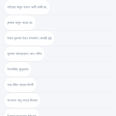
সাইয়েদ আবুল হাসান আলী নদভী রহ.
খন্দকার আবুল খায়ের রহ.
ইমাম মুহাম্মদ ইবনে ইসমাইল বোখারী (র)
মুহাম্মদ আসাদুল্লাহ আল-গালিব
ইসলামিয়া কুতুবখানা
সদর উদ্দিন আহমদ চিশতী
মাওলানা আবু তাহের মিসবাহ
Saniyasnain Khan