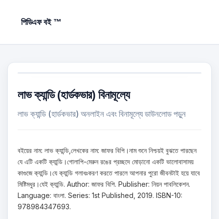
পিডিএফ বই ™
লাভ ক্যান্ডি (হার্ডকভার) বিনামূল্যে
লাভ ক্যান্ডি (হার্ডকভার) অনলাইন এবং বিনামূল্যে ডাউনলোড পড়ুন
বইয়ের নাম: লাভ ক‍্যান্ডি,লেখকের নাম: জাফর বিপি।নাম শুনে নিশ্চয়ই বুঝতে পারছেন
যে এটি একটি ক‍্যান্ডি।গোলাপি-মেরুন রঙের প্রচ্ছদে মোড়ানো একটি ভালোবাসাময়
কাগুজে ক‍্যান্ডি।যে ক‍্যান্ডি গলাধঃকরণ করতে পারলে আপনার পুরো জীবনটাই হয়ে যাবে
মিষ্টিমধুর।যেই ক‍্যান্ডি. Author: জাফর বিপি. Publisher: নিয়ন পাবলিকেশন.
Language: বাংলা. Series: 1st Published, 2019. ISBN-10:
978984347693.