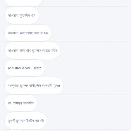
মাওলানা মুহিউদ্দীন খান
মাওলানা আবদুল্লাহ আল ফারূক
মাওলানা ডক্টর শাহ্‌ মুহাম্মাদ আবদুর রহীম
Maulivi Abdul Aziz
আল্লামা মুহাম্মদ নাসীরুদ্দীন আলবানী (রহঃ)
ডা. শামসুল আরেফীন
মুফতী মুহাম্মাদ ইদরীস কাসেমী