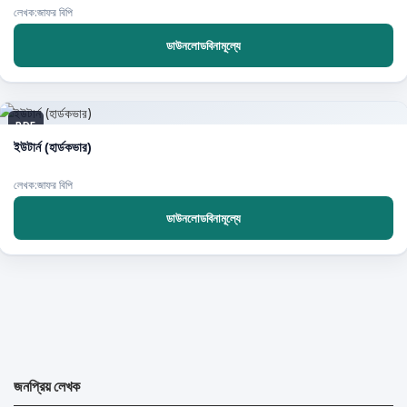
লেখক:জাফর বিপি
ডাউনলোডবিনামূল্যে
PDF
ইউটার্ন (হার্ডকভার)
লেখক:জাফর বিপি
ডাউনলোডবিনামূল্যে
জনপ্রিয় লেখক