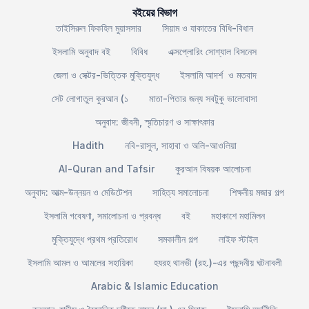
বইয়ের বিভাগ
তাইসিরুল ফিকহিল মুয়াসসার
সিয়াম ও যাকাতের বিধি-বিধান
ইসলামি অনুবাদ বই
বিবিধ
এক্সপ্লোরিং সোশ্যাল বিসনেস
জেলা ও সেক্টর-ভিত্তিক মুক্তিযুদ্ধ
ইসলামি আদর্শ ও মতবাদ
সেট লোগাতুল কুরআন (১
মাতা-পিতার জন্য সবটুকু ভালোবাসা
অনুবাদ: জীবনী, স্মৃতিচারণ ও সাক্ষাৎকার
Hadith
নবি-রাসুল, সাহাবা ও অলি-আওলিয়া
Al-Quran and Tafsir
কুরআন বিষয়ক আলোচনা
অনুবাদ: আত্ম-উন্নয়ন ও মেডিটেশন
সাহিত্য সমালোচনা
শিক্ষনীয় মজার গল্প
ইসলামি গবেষণা, সমালোচনা ও প্রবন্ধ
বই
মহাকাশে মহামিলন
মুক্তিযুদ্ধে প্রথম প্রতিরোধ
সমকালীন গল্প
লাইফ স্টাইল
ইসলামি আমল ও আমলের সহায়িকা
হযরহ থানভী (রহ.)-এর পছন্দনীয় ঘটনাবলী
Arabic & Islamic Education