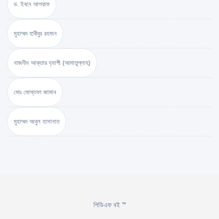
ড. ইবনে আশরাফ
মুহাম্মদ হাবীবুর রহমান
নাজনীন আক্তার হ্যাপী (আমাতুল্লাহ)
মোঃ মোস্তফা জামান
মুহাম্মদ আবুল হাসানাত
পিডিএফ বই ™