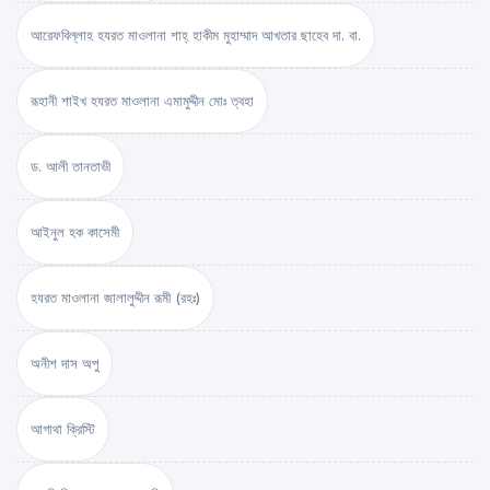
আরেফবিল্লাহ হযরত মাওলানা শাহ্ হাকীম মুহাম্মাদ আখতার ছাহেব দা. বা.
রূহানী শাইখ হযরত মাওলানা এমামুদ্দীন মোঃ ত্বহা
ড. আলী তানতাভী
আইনুল হক কাসেমী
হযরত মাওলানা জালালুদ্দীন রূমী (রহঃ)
অনীশ দাস অপু
আগাথা ক্রিস্টি