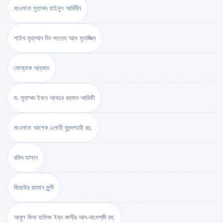
মাওলানা মুহাম্মদ যাইনুল আবিদীন
শাইখ মুহাম্মাদ বিন সালেহ আল মুনাজ্জিদ
মোস্তাক আহ্‌মাদ
ড. মুহাম্মদ ইবনে আবদুর রহমান আরিফী
মাওলানা আশেক এলাহী বুলন্দশহরী রহ.
রকিব হাসান
জিয়াউর রহমান মুন্সী
আবুল ফিদা হাফিজ ইব্‌ন কাসীর আদ-দামেশ্‌কী রহ.