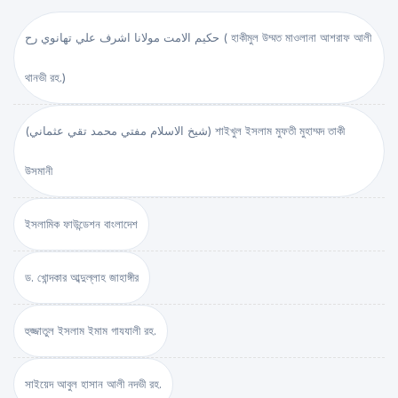
حكيم الامت مولانا اشرف علي تهانوي رح ( হাকীমুল উম্মত মাওলানা আশরাফ আলী
থানভী রহ.)
(شيخ الاسلام مفتي محمد تقي عثماني) শাইখুল ইসলাম মুফতী মুহাম্মদ তাকী
উসমানী
ইসলামিক ফাউন্ডেশন বাংলাদেশ
ড. খোন্দকার আব্দুল্লাহ জাহাঙ্গীর
হুজ্জাতুল ইসলাম ইমাম গাযযালী রহ.
সাইয়েদ আবুল হাসান আলী নদভী রহ.