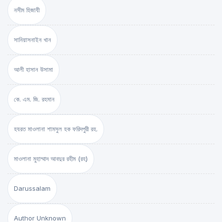
নসীম হিজাযী
সানিয়াসনাইন খান
আলী হাসান উসামা
কে. এম. জি. রহমান
হযরত মাওলানা শামসুল হক ফরিদপুরী রহ.
মাওলানা মুহাম্মাদ আবদুর রহীম (রহ)
Darussalam
Author Unknown