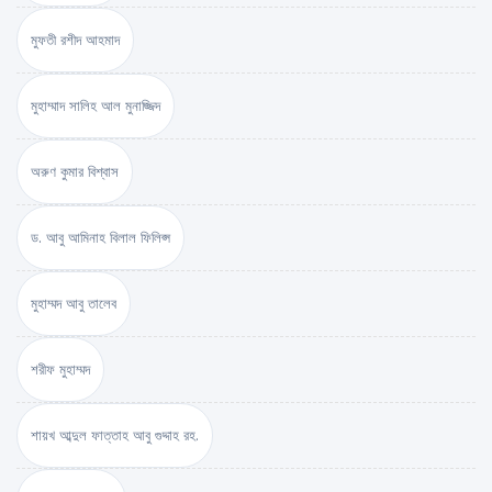
মুফতী রশীদ আহমাদ
মুহাম্মাদ সালিহ আল মুনাজ্জিদ
অরুণ কুমার বিশ্বাস
ড. আবু আমিনাহ বিলাল ফিলিপ্স
মুহাম্মদ আবু তালেব
শরীফ মুহাম্মদ
শায়খ আব্দুল ফাত্তাহ আবু গুদ্দাহ রহ.