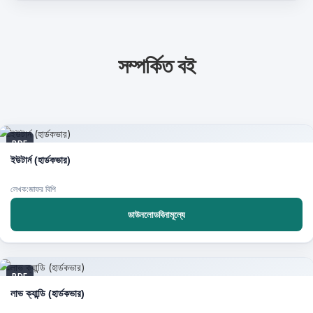
সম্পর্কিত বই
PDF
ইউটার্ন (হার্ডকভার)
লেখক:জাফর বিপি
ডাউনলোডবিনামূল্যে
PDF
লাভ ক্যান্ডি (হার্ডকভার)