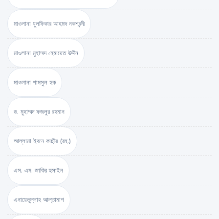
মাওলানা যুলফিকার আহমদ নকশবন্দী
মাওলানা মুহাম্মদ হেমায়েত উদ্দীন
মাওলানা শামসুল হক
ড. মুহাম্মদ ফজলুর রহমান
আল্লামা ইবনে কাছীর (রহ.)
এস. এম. জাকির হুসাইন
এনায়েতুল্লাহ আল্‌তামাশ