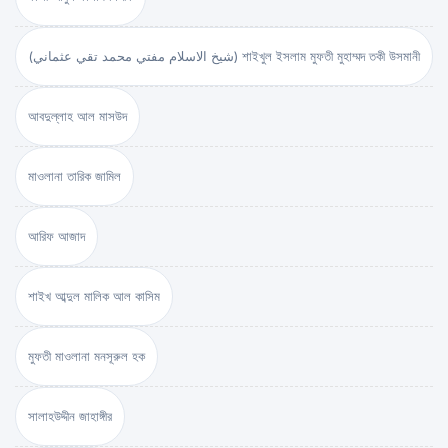
(شيخ الاسلام مفتي محمد تقي عثماني) শাইখুল ইসলাম মুফতী মুহাম্মদ তকী উসমানী
আবদুল্লাহ আল মাসউদ
মাওলানা তারিক জামিল
আরিফ আজাদ
শাইখ আব্দুল মালিক আল কাসিম
মুফতী মাওলানা মনসূরুল হক
সালাহউদ্দীন জাহাঙ্গীর