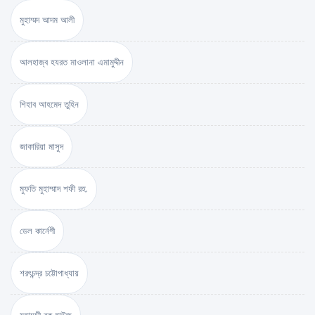
মুহাম্মদ আদম আলী
আলহাজ্ব হযরত মাওলানা এমামুদ্দীন
শিহাব আহমেদ তুহিন
জাকারিয়া মাসুদ
মুফতি মুহাম্মাদ শফী রহ.
ডেল কার্নেগী
শরৎচন্দ্র চট্টোপাধ্যায়