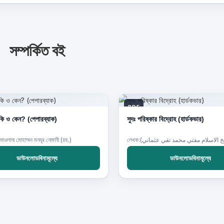
সম্পর্কিত বই
PDF
ি ও কেন? (পেপারব্যাক)
সুদঃ পরিষ্কার বিদ্রোহ (হার্ডকভার)
ওলানা মোহাম্মদ মনযূর নোমানী (রহ.)
ডাউনলোডবিনামূল্যে
ডাউনলোডবিনামূল্যে