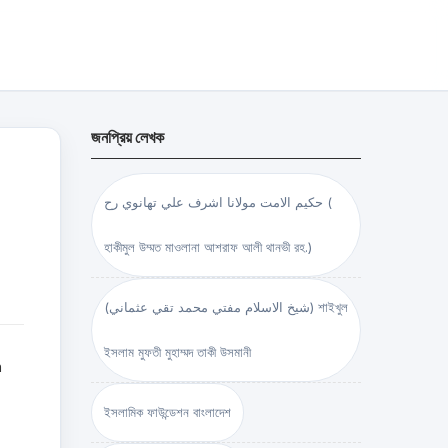
জনপ্রিয় লেখক
حكيم الامت مولانا اشرف علي تهانوي رح (
হাকীমুল উম্মত মাওলানা আশরাফ আলী থানভী রহ.)
(شيخ الاسلام مفتي محمد تقي عثماني) শাইখুল
ইসলাম মুফতী মুহাম্মদ তাকী উসমানী
h
ইসলামিক ফাউন্ডেশন বাংলাদেশ