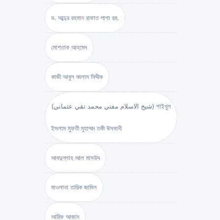
ড. আব্দুর রহমান রাফাত পাশা রহ.
মোশতাক আহমেদ
কাজী আবুল কালাম সিদ্দীক
(شيخ الاسلام مفتي محمد تقي عثماني) শাইখুল
ইসলাম মুফতী মুহাম্মদ তকী উসমানী
আবদুল্লাহ আল মাসউদ
মাওলানা তারিক জামিল
আরিফ আজাদ