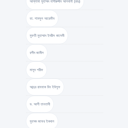
আল্লামা মুহাম্মদ নাসীরুদ্দীন আলবানী (রহঃ)
ডা. শামসুল আরেফীন
মুফতী মুহাম্মাদ ইদরীস কাসেমী
রশীদ জামীল
মাসুদ শরীফ
আব্দুর রাযযাক বিন ইউসুফ
ড. আলী তানতাবী
মুহম্মদ জাফর ইকবাল