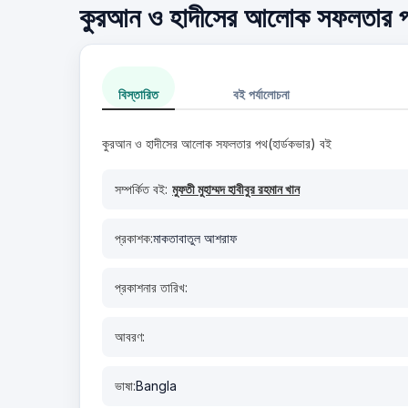
কুরআন ও হাদীসের আলোক সফলতার পথ(হ
বিস্তারিত
বই পর্যালোচনা
কুরআন ও হাদীসের আলোক সফলতার পথ(হার্ডকভার) বই
সম্পর্কিত বই:
মুফতী মুহাম্মদ হাবীবুর রহমান খান
প্রকাশক:
মাকতাবাতুল আশরাফ
প্রকাশনার তারিখ:
আবরণ:
ভাষা:
Bangla