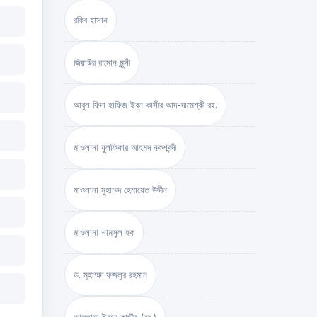
রকিব হাসান
জিয়াউর রহমান মুন্সী
আবুল ফিদা হাফিজ ইব্‌ন কাসীর আদ-দামেশ্‌কী রহ.
মাওলানা যুলফিকার আহমদ নকশবন্দী
মাওলানা মুহাম্মদ হেমায়েত উদ্দীন
মাওলানা শামসুল হক
ড. মুহাম্মদ ফজলুর রহমান