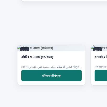
PDF
PDF
নবীজীর স. মেরাজ (হার্ডকভার)
তাসাওউফ ক
লেখক:(شيخ الاسلام مفتي محمد تقي عثماني) শাইখুল ইসলাম মুফতী মুহাম্মদ তাকী উসমানী ,
লেখক:হযরত মা
ডাউনলোডবিনামূল্যে