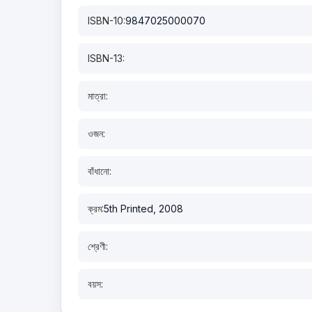
ISBN-10:
9847025000070
ISBN-13:
মাত্রা:
ওজন:
বাঁধানো:
ক্রম:
5th Printed, 2008
শ্রেণী:
বয়স: