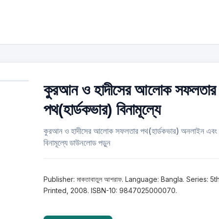
কুরআন ও হাদীসের আলোক সফলতার
পথ(হার্ডকভার) বিনামূল্যে
কুরআন ও হাদীসের আলোক সফলতার পথ(হার্ডকভার) অনলাইন এবং
বিনামূল্যে ডাউনলোড পড়ুন
Publisher: মাকতাবাতুল আশরাফ. Language: Bangla. Series: 5t
Printed, 2008. ISBN-10: 9847025000070.