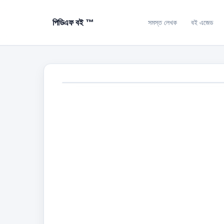
পিডিএফ বই ™
সমস্ত লেখক
বই এজেড