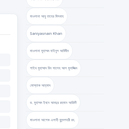
মাওলানা আবু তাহের মিসবাহ
Saniyasnain Khan
মাওলানা মুহাম্মদ যাইনুল আবিদীন
শাইখ মুহাম্মাদ বিন সালেহ আল মুনাজ্জিদ
মোস্তাক আহ্‌মাদ
ড. মুহাম্মদ ইবনে আবদুর রহমান আরিফী
মাওলানা আশেক এলাহী বুলন্দশহরী রহ.