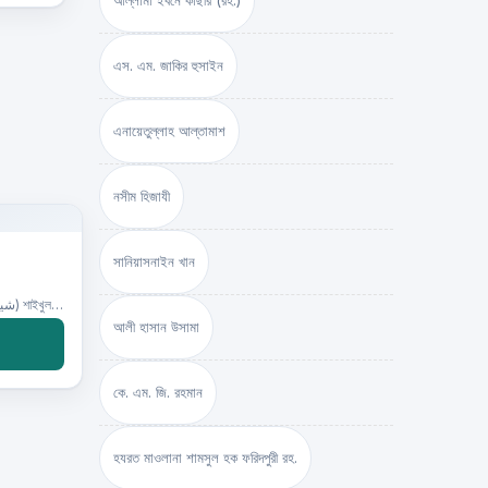
আল্লামা ইবনে কাছীর (রহ.)
এস. এম. জাকির হুসাইন
এনায়েতুল্লাহ আল্‌তামাশ
নসীম হিজাযী
সানিয়াসনাইন খান
লেখক:(شيخ الاسلام مفتي محمد تقي عثماني) শাইখুল ইসলাম মুফতী মুহাম্মদ তকী উসমানী ,
আলী হাসান উসামা
কে. এম. জি. রহমান
হযরত মাওলানা শামসুল হক ফরিদপুরী রহ.