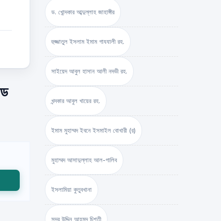
ড. খোন্দকার আব্দুল্লাহ জাহাঙ্গীর
হুজ্জাতুল ইসলাম ইমাম গাযযালী রহ.
সাইয়েদ আবুল হাসান আলী নদভী রহ.
োড
খন্দকার আবুল খায়ের রহ.
ইমাম মুহাম্মদ ইবনে ইসমাইল বোখারী (র)
মুহাম্মদ আসাদুল্লাহ আল-গালিব
ইসলামিয়া কুতুবখানা
সদর উদ্দিন আহমদ চিশতী