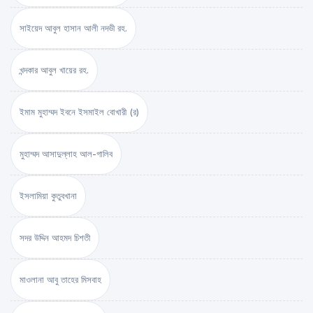
সাইয়েদ আবুল হাসান আলী নদভী রহ.
খন্দকার আবুল খায়ের রহ.
ইমাম মুহাম্মদ ইবনে ইসমাইল বোখারী (র)
মুহাম্মদ আসাদুল্লাহ আল-গালিব
ইসলামিয়া কুতুবখানা
সদর উদ্দিন আহমদ চিশতী
মাওলানা আবু তাহের মিসবাহ