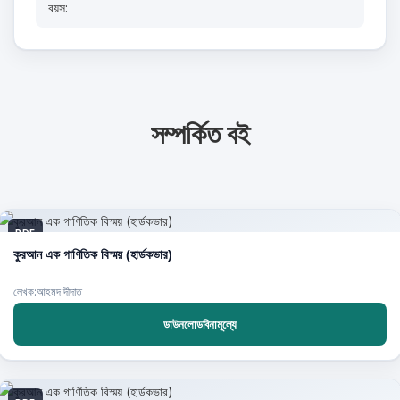
বয়স:
সম্পর্কিত বই
PDF
কুরআন এক গাণিতিক বিস্ময় (হার্ডকভার)
লেখক:আহমদ দীদাত
ডাউনলোডবিনামূল্যে