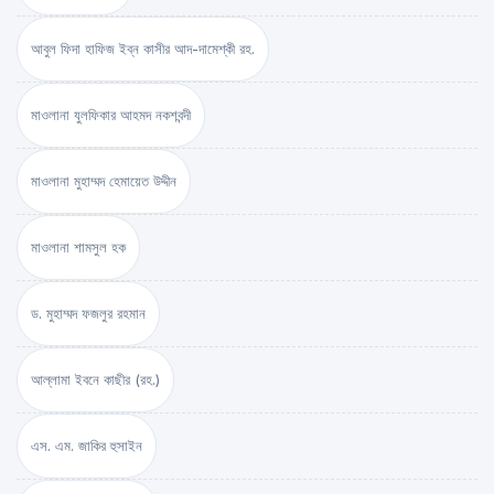
আবুল ফিদা হাফিজ ইব্‌ন কাসীর আদ-দামেশ্‌কী রহ.
মাওলানা যুলফিকার আহমদ নকশবন্দী
মাওলানা মুহাম্মদ হেমায়েত উদ্দীন
মাওলানা শামসুল হক
ড. মুহাম্মদ ফজলুর রহমান
আল্লামা ইবনে কাছীর (রহ.)
এস. এম. জাকির হুসাইন