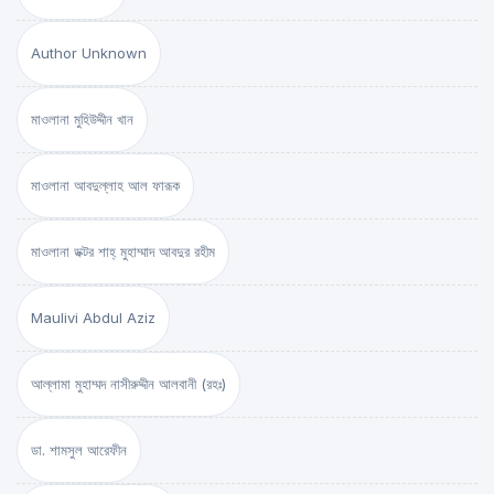
Author Unknown
মাওলানা মুহিউদ্দীন খান
মাওলানা আবদুল্লাহ আল ফারূক
মাওলানা ডক্টর শাহ্‌ মুহাম্মাদ আবদুর রহীম
Maulivi Abdul Aziz
আল্লামা মুহাম্মদ নাসীরুদ্দীন আলবানী (রহঃ)
ডা. শামসুল আরেফীন