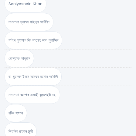
Saniyasnain Khan
মাওলানা মুহাম্মদ যাইনুল আবিদীন
শাইখ মুহাম্মাদ বিন সালেহ আল মুনাজ্জিদ
মোস্তাক আহ্‌মাদ
ড. মুহাম্মদ ইবনে আবদুর রহমান আরিফী
মাওলানা আশেক এলাহী বুলন্দশহরী রহ.
রকিব হাসান
জিয়াউর রহমান মুন্সী