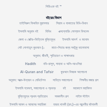
পিডিএফ বই ™
বইয়ের বিভাগ
তাইসিরুল ফিকহিল মুয়াসসার
সিয়াম ও যাকাতের বিধি-বিধান
ইসলামি অনুবাদ বই
বিবিধ
এক্সপ্লোরিং সোশ্যাল বিসনেস
জেলা ও সেক্টর-ভিত্তিক মুক্তিযুদ্ধ
ইসলামি আদর্শ ও মতবাদ
সেট লোগাতুল কুরআন (১
মাতা-পিতার জন্য সবটুকু ভালোবাসা
অনুবাদ: জীবনী, স্মৃতিচারণ ও সাক্ষাৎকার
Hadith
নবি-রাসুল, সাহাবা ও অলি-আওলিয়া
Al-Quran and Tafsir
কুরআন বিষয়ক আলোচনা
অনুবাদ: আত্ম-উন্নয়ন ও মেডিটেশন
সাহিত্য সমালোচনা
শিক্ষনীয় মজার গল্প
ইসলামি গবেষণা, সমালোচনা ও প্রবন্ধ
বই
মহাকাশে মহামিলন
মুক্তিযুদ্ধে প্রথম প্রতিরোধ
সমকালীন গল্প
লাইফ স্টাইল
ইসলামি আমল ও আমলের সহায়িকা
হযরহ থানভী (রহ.)-এর পছন্দনীয় ঘটনাবলী