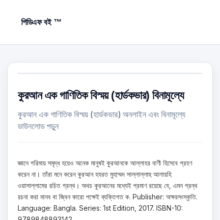
পিডিএফ বই ™
কুরআন এক গাণিতিক বিস্ময় (হার্ডকভার) বিনামূল্যে
কুরআন এক গাণিতিক বিস্ময় (হার্ডকভার) অনলাইন এবং বিনামূল্যে
ডাউনলোড পড়ুন
জ্ঞানে গরিমায় সমৃদ্ধ হয়েও অনেক মানুষই কুরআনকে আল্লাহর বাণী হিসেবে গ্রহণ
করেন না। তাঁরা মনে করেন কুরআন হযরত মুহাম্মদ সাল্লাল্লাহু আলায়হি
ওয়াসাল্লামের রচিত গ্রন্থ। অথচ কুরআনের মধ্যেই প্রমাণ রয়েছে যে, এমন গ্রন্থ
রচনা করা মানব বা জ্বিন কারো পক্ষেই ব্যক্তিগত ক. Publisher: অক্ষরসংস্কৃতি.
Language: Bangla. Series: 1st Edition, 2017. ISBN-10:
9789848893142.