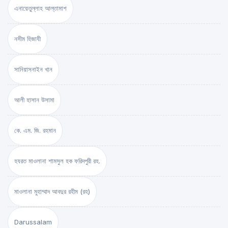
এনায়েতুল্লাহ আল্‌তামাশ
নসীম হিজাযী
সানিয়াসনাইন খান
আলী হাসান উসামা
কে. এম. জি. রহমান
হযরত মাওলানা শামসুল হক ফরিদপুরী রহ.
মাওলানা মুহাম্মাদ আবদুর রহীম (রহ)
Darussalam