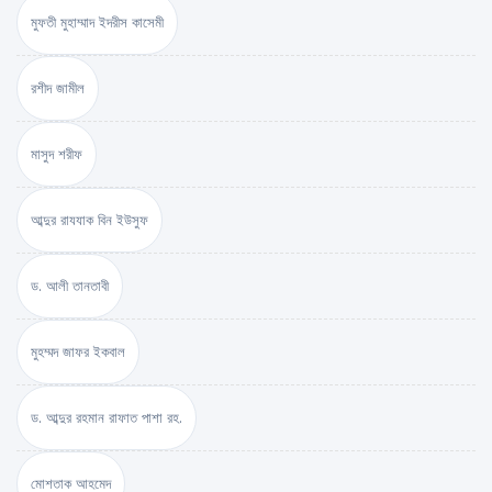
মুফতী মুহাম্মাদ ইদরীস কাসেমী
রশীদ জামীল
মাসুদ শরীফ
আব্দুর রাযযাক বিন ইউসুফ
ড. আলী তানতাবী
মুহম্মদ জাফর ইকবাল
ড. আব্দুর রহমান রাফাত পাশা রহ.
মোশতাক আহমেদ