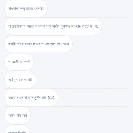
মাওলানা আবু তাহের মেসবাহ
আরেফবিল্লাহ হযরত মাওলানা শাহ্ হাকীম মুহাম্মাদ আখতার ছাহেব দা. বা.
রূহানী শাইখ হযরত মাওলানা এমামুদ্দীন মোঃ ত্বহা
ড. আলী তানতাভী
আইনুল হক কাসেমী
হযরত মাওলানা জালালুদ্দীন রূমী (রহঃ)
অনীশ দাস অপু