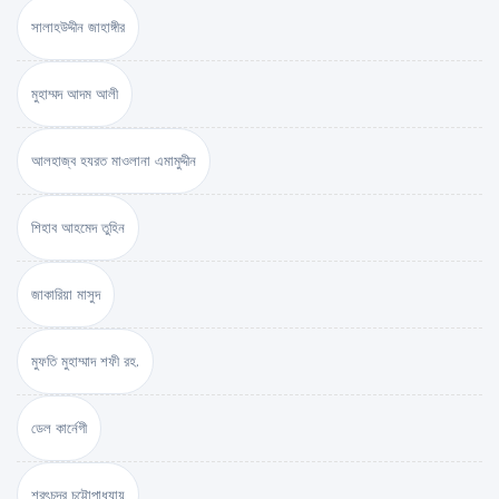
সালাহউদ্দীন জাহাঙ্গীর
মুহাম্মদ আদম আলী
আলহাজ্ব হযরত মাওলানা এমামুদ্দীন
শিহাব আহমেদ তুহিন
জাকারিয়া মাসুদ
মুফতি মুহাম্মাদ শফী রহ.
ডেল কার্নেগী
শরৎচন্দ্র চট্টোপাধ্যায়