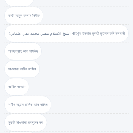
কাজী আবুল কালাম সিদ্দীক
(شيخ الاسلام مفتي محمد تقي عثماني) শাইখুল ইসলাম মুফতী মুহাম্মদ তকী উসমানী
আবদুল্লাহ আল মাসউদ
মাওলানা তারিক জামিল
আরিফ আজাদ
শাইখ আব্দুল মালিক আল কাসিম
মুফতী মাওলানা মনসূরুল হক