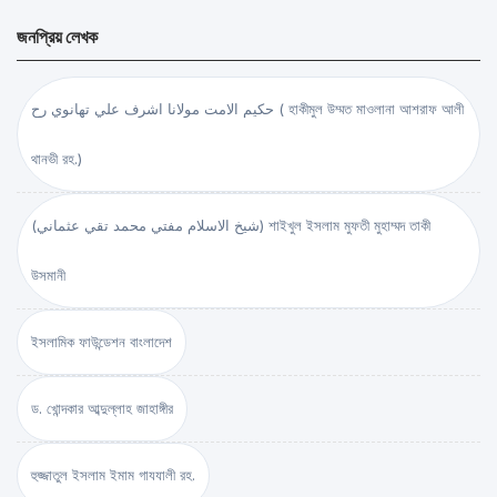
জনপ্রিয় লেখক
حكيم الامت مولانا اشرف علي تهانوي رح ( হাকীমুল উম্মত মাওলানা আশরাফ আলী
থানভী রহ.)
(شيخ الاسلام مفتي محمد تقي عثماني) শাইখুল ইসলাম মুফতী মুহাম্মদ তাকী
উসমানী
ইসলামিক ফাউন্ডেশন বাংলাদেশ
ড. খোন্দকার আব্দুল্লাহ জাহাঙ্গীর
হুজ্জাতুল ইসলাম ইমাম গাযযালী রহ.